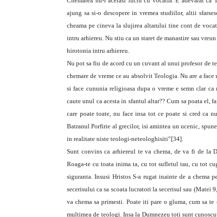
Chemarea nu-i acelasi lucru cu vocatia. E adevarat ca Te
ajung sa si-o descopere in vremea studiilor, altii sfar
cheama pe cineva la slujirea altarului tine cont de voca
intru arhiereu. Nu stiu ca un staret de manastire sau vreu
hirotonia intru arhiereu.
Nu pot sa fiu de acord cu un cuvant al unui profesor de t
chemare de vreme ce au absolvit Teologia. Nu are a face u
si face cununia religioasa dupa o vreme e semn clar ca n
caute unul ca acesta in sfantul altar?? Cum sa poata el, f
care poate toate, nu face insa tot ce poate si cred ca n
Batranul Porfirie al grecilor, isi amintea un ucenic, spun
in realitate niste teologi-neteologhisiti”[34].
Sunt convins ca arhiereul te va chema, de va fi de la
Roaga-te cu toata inima ta, cu tot sufletul tau, cu tot c
siguranta. Insusi Hristos S-a rugat inainte de a chema
secerisului ca sa scoata lucratori la secerisul sau (Matei
va chema sa primesti. Poate iti pare o gluma, cum sa te
multimea de teologi. Insa la Dumnezeu toti sunt cunoscut