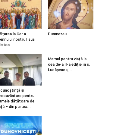
ălțarea la Cer a
Dumnezeu…
mnului nostru Iisus
istos
Marșul pentru viață la
cea de-a II-a ediție în s.
Lucășeuca,...
cunoștință și
necuvântare pentru
mele dătătoare de
ață – din partea...