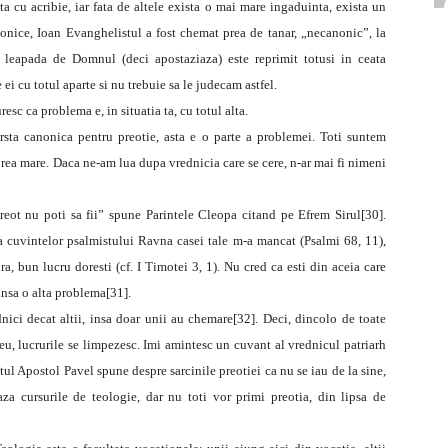
a cu acribie, iar fata de altele exista o mai mare ingaduinta, exista un
ice, Ioan Evanghelistul a fost chemat prea de tanar, „necanonic”, la
 se leapada de Domnul (deci apostaziaza) este reprimit totusi in ceata
 ei cu totul aparte si nu trebuie sa le judecam astfel.
esc ca problema e, in situatia ta, cu totul alta.
rsta canonica pentru preotie, asta e o parte a problemei. Toti suntem
 prea mare. Daca ne-am lua dupa vrednicia care se cere, n-ar mai fi nimeni
preot nu poti sa fii” spune Parintele Cleopa citand pe Efrem Sirul[30].
 cuvintelor psalmistului Ravna casei tale m-a mancat (Psalmi 68, 11),
ra, bun lucru doresti (cf. I Timotei 3, 1). Nu cred ca esti din aceia care
insa o alta problema[31].
nici decat altii, insa doar unii au chemare[32]. Deci, dincolo de toate
, lucrurile se limpezesc. Imi amintesc un cuvant al vrednicul patriarh
ul Apostol Pavel spune despre sarcinile preotiei ca nu se iau de la sine,
aza cursurile de teologie, dar nu toti vor primi preotia, din lipsa de