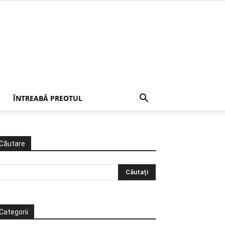
ÎNTREABĂ PREOTUL
Căutare
Categorii