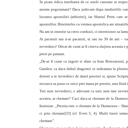
Se poate ridica intrebarea de ce unele canoane se respect
anume pogoramant? Daca judecam dupa randuielile canon
lucrarea apostoliei (arhieriei), iar Sfantul Petru care
apostolilor. Bineinteles ca vremea apostolica are situatiile
Nu am in intentie sa creez confuzii, ci intentionez sa lamur
Ai pacatuit sau n-ai pacatuit, ai sau nu 30 de ani – va
nevrednici! Oricat de curat ar fi cineva slujirea aceasta e
preot pe pamant.
„De-ai fi curat ca ingerii si sfant ca Ioan Botezatorul, 
Gandesc ca daca duhul dragostei te indeamna la plinirea
doresti a te invrednici de darul preotiei si, spune Scriptu
incearca sa puna cu orice pret mana pe preotie, asta fiind 
Toti sunt nevrednici, e adevarat ca unii sunt mai nevred
acestea, ai chemare? Caci daca ai chemare de la Dumnezeu
Iustinian: „Preotia este o chemare de la Dumnezeu – Sfant
ci prin chemare[33] (cf. Evrei 5, 4). Multi tineri urme
chemare”.