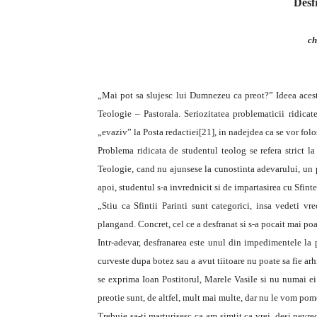
Desfr
ch
„Mai pot sa slujesc lui Dumnezeu ca preot?”
Ideea aces
Teologie – Pastorala. Seriozitatea problematicii ridicat
„evaziv” la Posta redactiei[21], in nadejdea ca se vor folosi
Problema ridicata de studentul teolog se refera strict la
Teologie, cand nu ajunsese la cunostinta adevarului, un p
apoi, studentul s-a invrednicit si de impartasirea cu Sfinte
„Stiu ca Sfintii Parinti sunt categorici, insa vedeti vr
plangand. Concret, cel ce a desfranat si s-a pocait mai po
Intr-adevar, desfranarea este unul din impedimentele la
curveste dupa botez sau a avut tiitoare nu poate sa fie arh
se exprima Ioan Postitorul, Marele Vasile si nu numai ei
preotie sunt, de altfel, mult mai multe, dar nu le vom po
Trebuie sa-ti marturisesc ca am simtit ca vrei, desi nevre