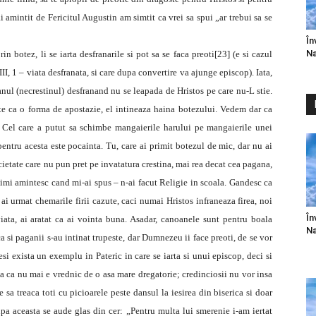
 amintit de Fericitul Augustin am simtit ca vrei sa spui „ar trebui sa se
În
Na
in botez, li se iarta desfranarile si pot sa se faca preoti[23] (e si cazul
II, 1 – viata desfranata, si care dupa convertire va ajunge episcop). Iata,
anul (necrestinul) desfranand nu se leapada de Hristos pe care nu-L stie.
ste ca o forma de apostazie, el intineaza haina botezului. Vedem dar ca
. Cel care a putut sa schimbe mangaierile harului pe mangaierile unei
 pentru acesta este pocainta. Tu, care ai primit botezul de mic, dar nu ai
ocietate care nu pun pret pe invatatura crestina, mai rea decat cea pagana,
 imi amintesc cand mi-ai spus – n-ai facut Religie in scoala. Gandesc ca
 ai urmat chemarile firii cazute, caci numai Hristos infraneaza firea, noi
În
iata, ai aratat ca ai vointa buna. Asadar, canoanele sunt pentru boala
Na
a si paganii s-au intinat trupeste, dar Dumnezeu ii face preoti, de se vor
Desi exista un exemplu in Pateric in care se iarta si unui episcop, deci si
rma ca nu mai e vrednic de o asa mare dregatorie; credinciosii nu vor insa
e sa treaca toti cu picioarele peste dansul la iesirea din biserica si doar
pa aceasta se aude glas din cer: „Pentru multa lui smerenie i-am iertat