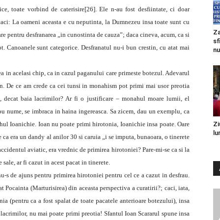
e, toate vorbind de caterisire[26]. Ele n-au fost desfiintate, ci doar
ci: La oameni aceasta e cu neputinta, la Dumnezeu insa toate sunt cu
Za
are pentru desfranarea „in cunostinta de cauza”; daca cineva, acum, ca si
sf
ot. Canoanele sunt categorice. Desfranatul nu-i bun crestin, cu atat mai
nu
a in acelasi chip, ca in cazul paganului care primeste botezul. Adevarul
non. De ce am crede ca cei tunsi in monahism pot primi mai usor preotia
 decat baia lacrimilor? Ar fi o justificare – monahul moare lumii, el
nou nume, se imbraca in haina ingereasca. Sa zicem, dau un exemplu, ca
hul Ioanichie. Ioan nu poate primi hirotonia, Ioanichie insa poate. Oare
Zi
lu
a era un dandy al anilor 30 si caruia „i se imputa, bunaoara, o tinerete
cidentul aviatic, era vrednic de primirea hirotoniei? Pare-mi-se ca si la
ale, ar fi cazut in acest pacat in tinerete.
u-s de ajuns pentru primirea hirotoniei pentru cel ce a cazut in desfrau.
 Pocainta (Marturisirea) din aceasta perspectiva a curatirii?; caci, iata,
ia (pentru ca a fost spalat de toate pacatele anterioare botezului), insa
 lacrimilor, nu mai poate primi preotia! Sfantul Ioan Scararul spune insa