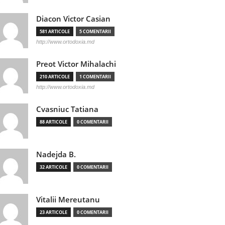
Diacon Victor Casian
581 ARTICOLE
5 COMENTARII
http://www.ortodoxia.md
Preot Victor Mihalachi
210 ARTICOLE
1 COMENTARII
http://www.ortodoxia.md
Cvasniuc Tatiana
88 ARTICOLE
0 COMENTARII
Nadejda B.
32 ARTICOLE
0 COMENTARII
Vitalii Mereutanu
23 ARTICOLE
0 COMENTARII