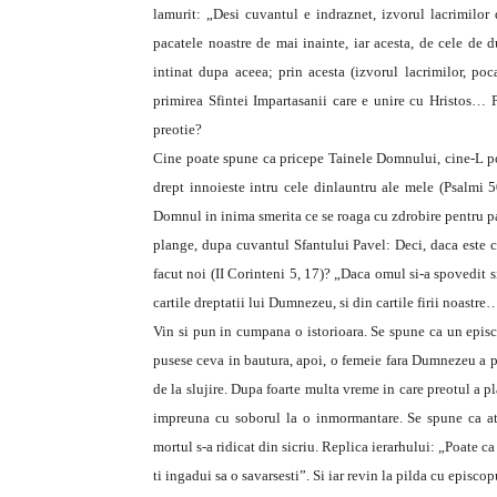
lamurit: „Desi cuvantul e indraznet, izvorul lacrimilo
pacatele noastre de mai inainte, iar acesta, de cele de d
intinat dupa aceea; prin acesta (izvorul lacrimilor, poc
primirea Sfintei Impartasanii care e unire cu Hristos… 
preotie?
Cine poate spune ca pricepe Tainele Domnului, cine-L po
drept innoieste intru cele dinlauntru ale mele (Psalmi 
Domnul in inima smerita ce se roaga cu zdrobire pentru pa
plange, dupa cuvantul Sfantului Pavel: Deci, daca este ci
facut noi (II Corinteni 5, 17)? „Daca omul si-a spovedit si s
cartile dreptatii lui Dumnezeu, si din cartile firii noastr
Vin si pun in cumpana o istorioara. Se spune ca un episcop
pusese ceva in bautura, apoi, o femeie fara Dumnezeu a pa
de la slujire. Dupa foarte multa vreme in care preotul a p
impreuna cu soborul la o inmormantare. Se spune ca at
mortul s-a ridicat din sicriu. Replica ierarhului: „Poate 
ti ingadui sa o savarsesti”. Si iar revin la pilda cu episco