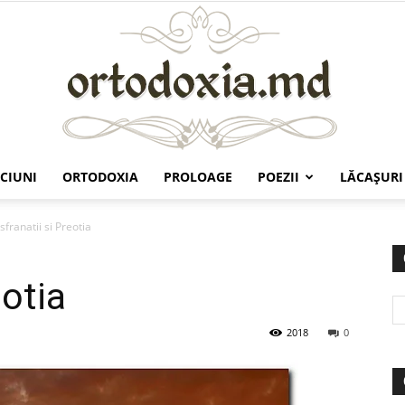
CIUNI
ORTODOXIA
PROLOAGE
POEZII
LĂCAŞURI
Ortodoxia.md
franatii si Preotia
eotia
2018
0