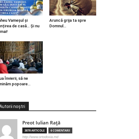
heu Vameșul și
Aruncă grija ta spre
ințirea de casă… Și nu
Domnul…
mai!
ua Învierii, să ne
minăm popoare…
Autorii noștri
Preot Iulian Raţă
3878 ARTICOLE
6 COMENTARII
http://www.ortodoxia.md