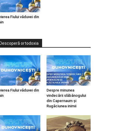
vierea Fiului văduvei din
in
Descoperă ortodoxia
vierea Fiului văduvei din
Despre minunea
in
vindecării slăbănogului
din Capernaum și
Rugăciunea inimii