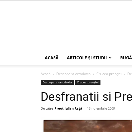
ACASĂ
ARTICOLE ŞI STUDII
RUGĂ
Acasă
Descopera ortodoxia
Crucea preoției
Des
Descopera ortodoxia
Crucea preoției
Desfranatii si Pr
De către
Preot Iulian Raţă
-
18 noiembrie 2009