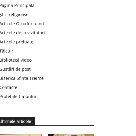
Pagina Principala
Știri religioase
Articole Ortodoxia.md
Articole de la vizitatori
Articole preluate
Tâlcuiri
Bibliotecă video
Gustări de post
Biserica Sfinta Treime
Contacte
Profețiile timpului
Ultimele articole