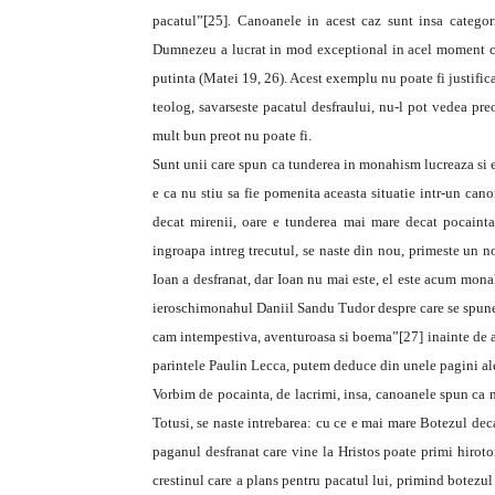
pacatul”[25]. Canoanele in acest caz sunt insa categoric
Dumnezeu a lucrat in mod exceptional in acel moment ca
putinta (Matei 19, 26). Acest exemplu nu poate fi justific
teolog, savarseste pacatul desfraului, nu-l pot vedea pre
mult bun preot nu poate fi.
Sunt unii care spun ca tunderea in monahism lucreaza si e
e ca nu stiu sa fie pomenita aceasta situatie intr-un ca
decat mirenii, oare e tunderea mai mare decat pocainta,
ingroapa intreg trecutul, se naste din nou, primeste un 
Ioan a desfranat, dar Ioan nu mai este, el este acum mona
ieroschimonahul Daniil Sandu Tudor despre care se spune c
cam intempestiva, aventuroasa si boema”[27] inainte de ac
parintele Paulin Lecca, putem deduce din unele pagini ale s
Vorbim de pocainta, de lacrimi, insa, canoanele spun ca n
Totusi, se naste intrebarea: cu ce e mai mare Botezul decat
paganul desfranat care vine la Hristos poate primi hiroton
crestinul care a plans pentru pacatul lui, primind botezul