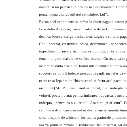
oameni si nu pentru alte pricini nebinecuvantate. Cand ai
poata, vreau din tot sufletul sa-I slujesc Lui”…
Exista acel canon care se refera la fostii pagani, carora pr
Fericitului Augustin, care-si marturiseste in Confesiuni – I
deci, ca botezul sterge desfranarea. Logica e simpla, pag
Celui botezat, crestinului adica, desfranarea i se socote
impedimentul nu sta in intinarea trupului, ci in vointa
femei, nu prea mai are ce sa faca in altar. Cu toate ca si
avut cunostinta cea buna, traind intr-o familie si intr-o s
socotesc ca poti fi judecat precum paganii, mai ales ca –
tu nu te-ai lepadat de Hristos cand ai facut acel pacat, ci
nu putem[24]. Pe urma, cand ai crezut, ti-ai indreptat v
vointei, poate nu atat pentru intinarea trupeasca, pentru c
indrepta, „pentru ca n-au stiut” . Asa si tu „n-ai stiut”. 
celui ce a stiut, care, cazand in desfranare isi anunta tu
sa se desparta de arhiereul lor, asa ca parintele poruncest
asa va primi sa ramana. Credinciosii fac intocmai, iar du