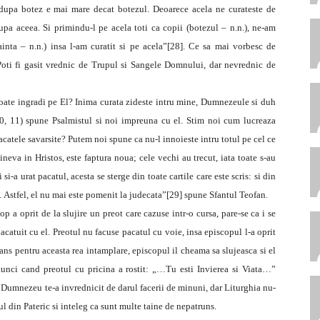
r dupa botez e mai mare decat botezul. Deoarece acela ne curateste de
upa aceea. Si primindu-l pe acela toti ca copii (botezul – n.n.), ne-am
ainta – n.n.) insa l-am curatit si pe acela”[28]. Ce sa mai vorbesc de
Poti fi gasit vrednic de Trupul si Sangele Domnului, dar nevrednic de
ate ingradi pe El? Inima curata zideste intru mine, Dumnezeule si duh
50, 11) spune Psalmistul si noi impreuna cu el. Stim noi cum lucreaza
catele savarsite? Putem noi spune ca nu-l innoieste intru totul pe cel ce
neva in Hristos, este faptura noua; cele vechi au trecut, iata toate s-au
i-a urat pacatul, acesta se sterge din toate cartile care este scris: si din
e… Astfel, el nu mai este pomenit la judecata”[29] spune Sfantul Teofan.
 a oprit de la slujire un preot care cazuse intr-o cursa, pare-se ca i se
catuit cu el. Preotul nu facuse pacatul cu voie, insa episcopul l-a oprit
lans pentru aceasta rea intamplare, episcopul il cheama sa slujeasca si el
unci cand preotul cu pricina a rostit: „…Tu esti Invierea si Viata…”
ca Dumnezeu te-a invrednicit de darul facerii de minuni, dar Liturghia nu-
pul din Pateric si inteleg ca sunt multe taine de nepatruns.