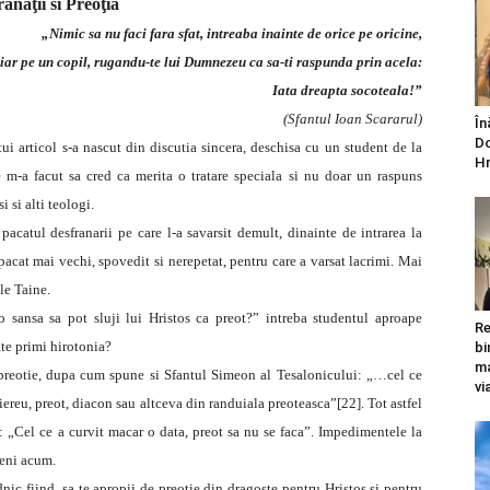
ânaţii si Preoţia
„Nimic sa nu faci fara sfat, intreaba inainte de orice pe oricine,
iar pe un copil, rugandu-te lui Dumnezeu ca sa-ti raspunda prin acela:
Iata dreapta socoteala!”
(Sfantul Ioan Scararul)
În
Do
tui articol s-a nascut din discutia sincera, deschisa cu un student de la
Hr
e m-a facut sa cred ca merita o tratare speciala si nu doar un raspuns
 si alti teologi.
 pacatul desfranarii pe care l-a savarsit demult, dinainte de intrarea la
acat mai vechi, spovedit si nerepetat, pentru care a varsat lacrimi. Mai
le Taine.
eo sansa sa pot sluji lui Hristos ca preot?” intreba studentul aproape
Re
ate primi hirotonia?
bi
ma
 preotie, dupa cum spune si Sfantul Simeon al Tesalonicului: „…cel ce
vi
iereu, preot, diacon sau altceva din randuiala preoteasca”[22]. Tot astfel
: „Cel ce a curvit macar o data, preot sa nu se faca”. Impedimentele la
meni acum.
dnic fiind, sa te apropii de preotie din dragoste pentru Hristos si pentru