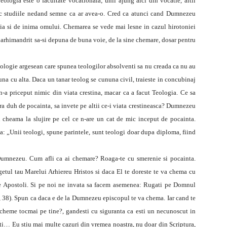
ologia este o facultate vocationala; unii ajung aici din vocatie, altii
sesc studiile nedand semne ca ar avea-o. Cred ca atunci cand Dumnezeu
tia si de inima omului. Chemarea se vede mai lesne in cazul hirotoniei
n arhimandrit sa-si depuna de buna voie, de la sine chemare, dosar pentru
eologie argesean care spunea teologilor absolventi sa nu creada ca nu au
na cu alta. Daca un tanar teolog se cununa civil, traieste in concubinaj
-a priceput nimic din viata crestina, macar ca a facut Teologia. Ce sa
ara duh de pocainta, sa invete pe altii ce-i viata crestineasca? Dumnezeu
u cheama la slujire pe cel ce n-are un cat de mic inceput de pocainta.
ea: „Unii teologi, spune parintele, sunt teologi doar dupa diploma, fiind
 Dumnezeu. Cum afli ca ai chemare? Roaga-te cu smerenie si pocainta.
ugetul tau Marelui Arhiereu Hristos si daca El te doreste te va chema cu
 pe Apostoli. Si pe noi ne invata sa facem asemenea: Rugati pe Domnul
 9, 38). Spun ca daca e de la Dumnezeu episcopul te va chema. Iar cand te
 cheme tocmai pe tine?, gandesti cu siguranta ca esti un necunoscut in
i… Eu stiu mai multe cazuri din vremea noastra, nu doar din Scriptura,