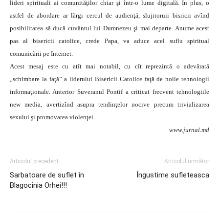
lideri spirituali ai comunităţilor chiar şi într-o lume digitală. În plus, o
astfel de abordare ar lărgi cercul de audienţă, slujitoruii bisricii avînd
posibilitatea să ducă cuvântul lui Dumnezeu şi mai departe. Anume acest
pas al bisericii catolice, crede Papa, va aduce acel suflu spiritual
comunicării pe Internet.
Acest mesaj este cu atît mai notabil, cu cît reprezintă o adevărată
„schimbare la faţă” a liderului Bisericii Catolice faţă de noile tehnologii
informaţionale. Anterior Suveranul Pontif a criticat frecvent tehnologiile
new media, avertizînd asupra tendinţelor nocive precum trivializarea
sexului şi promovarea violenţei.
www.jurnal.md
Articolul precedent
Articolul următor
Sarbatoare de suflet în
Îngustime sufleteasca
Blagocinia Orhei!!!