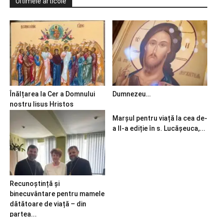
Ultimele articole
Înălțarea la Cer a Domnului
Dumnezeu…
nostru Iisus Hristos
Marșul pentru viață la cea de-
a II-a ediție în s. Lucășeuca,...
Recunoștință și
binecuvântare pentru mamele
dătătoare de viață – din
partea...