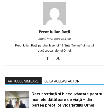
Preot Iulian Raţă
http://www.ortodoxia.md
Preot Iulian Rață parohul bisericii ”Sfânta Treime” din satul
Lucășeuca raionul Orhei.
ARTICOLE SIMILARE
DE LA ACELAȘI AUTOR
Recunoștință și binecuvântare pentru
mamele dătătoare de viață – din
partea preoților Vicariatului Orhei