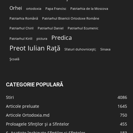
Orhei
ortodoxia
Papa Francisc
Patriarhia de la Moscova
Patriarhia Română
Patriarhul Bisericii Ortodoxe Române
Patriarhul Chiril
Patriarhul Daniel
Patriarhul Ecumenic
Predica
Patriarhul Kirill
pictura
Preot Iulian Rață
Sfaturi duhovnicești;
Sinaxa
Școală
CATEGORIE POPULARĂ
Stiri
4086
Articole preluate
1645
Articole Ortodoxia.md
750
Proloagele Sfinților și a Sfintelor
455
6. Acatiste închinate Sfinților și Sfintelor
183