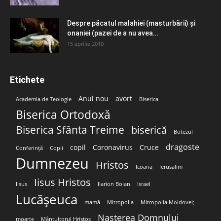
Despre păcatul malahiei (masturbării) şi
onaniei (pazei de a nu avea...
15 aprilie 2010
Etichete
Anul nou
avort
Academia de Teologie
Biserica
Biserica Ortodoxă
Biserica Sfânta Treime
biserică
Botezul
dragoste
copil
Coronavirus
Cruce
Conferință
Copii
Dumnezeu
Hristos
Icoana
Ierusalim
Iisus Hristos
Iisus
Ilarion Boian
Israel
Lucășeuca
mamă
Mitropolia
Mitropolia Moldovei;
Nașterea Domnului
moarte
Mântuitorul Hristos