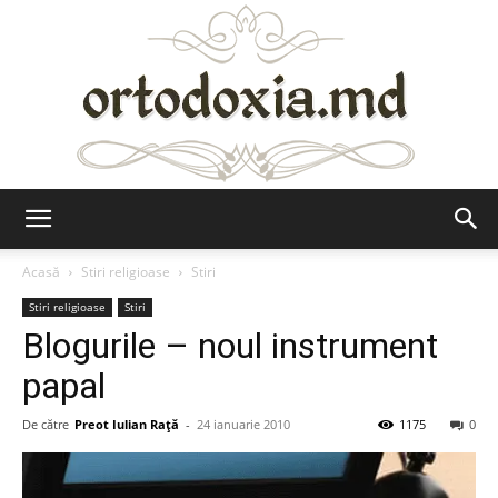
Ortodoxia.md
Acasă
Stiri religioase
Stiri
Stiri religioase
Stiri
Blogurile – noul instrument
papal
De către
Preot Iulian Raţă
-
24 ianuarie 2010
1175
0