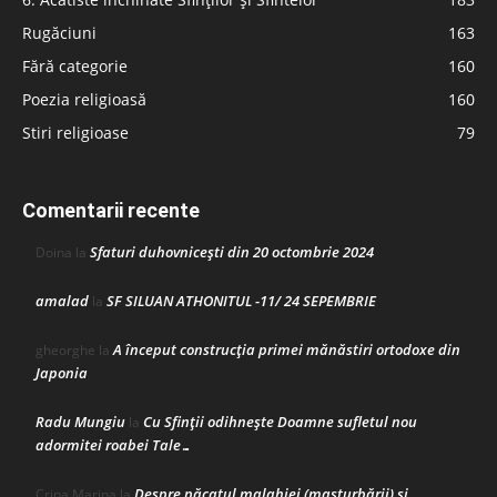
Rugăciuni
163
Fără categorie
160
Poezia religioasă
160
Stiri religioase
79
Comentarii recente
Sfaturi duhovnicești din 20 octombrie 2024
Doina
la
amalad
SF SILUAN ATHONITUL -11/ 24 SEPEMBRIE
la
A început construcţia primei mănăstiri ortodoxe din
gheorghe
la
Japonia
Radu Mungiu
Cu Sfinții odihnește Doamne sufletul nou
la
adormitei roabei Tale…
Despre păcatul malahiei (masturbării) şi
Crina Marina
la