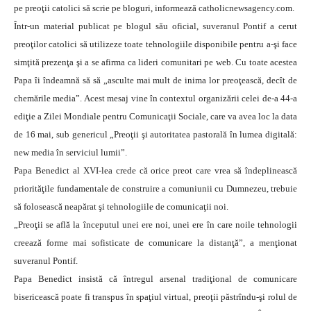
pe preoţii catolici să scrie pe bloguri, informează catholicnewsagency.com.
Într-un material publicat pe blogul său oficial, suveranul Pontif a cerut
preoţilor catolici să utilizeze toate tehnologiile disponibile pentru a-şi face
simţită prezenţa şi a se afirma ca lideri comunitari pe web. Cu toate acestea
Papa îi îndeamnă să să „asculte mai mult de inima lor preoţească, decît de
chemările media”. Acest mesaj vine în contextul organizării celei de-a 44-a
ediţie a Zilei Mondiale pentru Comunicaţii Sociale, care va avea loc la data
de 16 mai, sub genericul „Preoţii şi autoritatea pastorală în lumea digitală:
new media în serviciul lumii”.
Papa Benedict al XVI-lea crede că orice preot care vrea să îndeplinească
priorităţile fundamentale de construire a comuniunii cu Dumnezeu, trebuie
să folosească neapărat şi tehnologiile de comunicaţii noi.
„Preoţii se află la începutul unei ere noi, unei ere în care noile tehnologii
creează forme mai sofisticate de comunicare la distanţă”, a menţionat
suveranul Pontif.
Papa Benedict insistă că întregul arsenal tradiţional de comunicare
bisericească poate fi transpus în spaţiul virtual, preoţii păstrîndu-şi rolul de