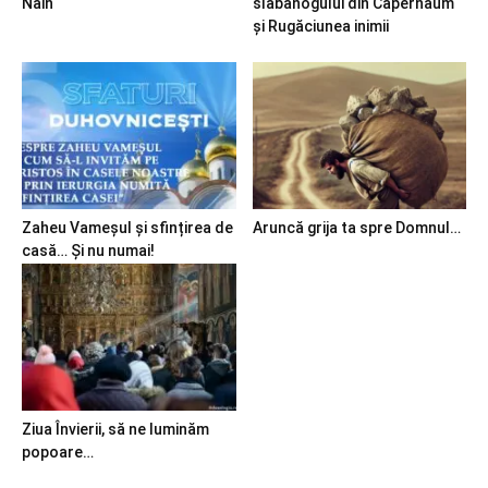
Nain
slăbănogului din Capernaum
și Rugăciunea inimii
Zaheu Vameșul și sfințirea de
Aruncă grija ta spre Domnul…
casă… Și nu numai!
Ziua Învierii, să ne luminăm
popoare…