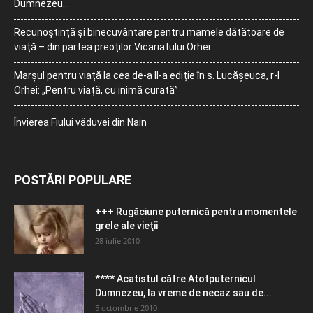
Dumnezeu…
Recunoștință și binecuvântare pentru mamele dătătoare de
viață – din partea preoților Vicariatului Orhei
Marșul pentru viață la cea de-a II-a ediție în s. Lucășeuca, r-l
Orhei: „Pentru viață, cu inimă curată”
Învierea Fiului văduvei din Nain
POSTĂRI POPULARE
+++ Rugăciune puternică pentru momentele
grele ale vieţii
28 iulie 2010
**** Acatistul către Atotputernicul
Dumnezeu, la vreme de necaz sau de...
5 octombrie 2010