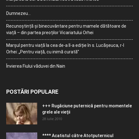
Dumnezeu…
Recunoștință și binecuvântare pentru mamele dătătoare de
viață – din partea preoților Vicariatului Orhei
Marșul pentru viață la cea de-a II-a ediție în s. Lucășeuca, r-l
Orhei: „Pentru viață, cu inimă curată”
Învierea Fiului văduvei din Nain
POSTĂRI POPULARE
+++ Rugăciune puternică pentru momentele
grele ale vieţii
28 iulie 2010
**** Acatistul către Atotputernicul