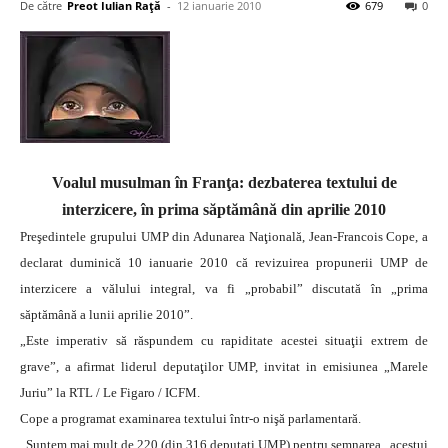
De către
Preot Iulian Raţă
-
12 ianuarie 2010
679
0
Voalul musulman în Franţa: dezbaterea textului de
interzicere, în prima săptămână din aprilie 2010
Preşedintele grupului UMP din Adunarea Naţională, Jean-Francois Cope, a
declarat duminică 10 ianuarie 2010 că revizuirea propunerii UMP de
interzicere a vălului integral, va fi „probabil” discutată în „prima
săptămână a lunii aprilie 2010”.
„Este imperativ să răspundem cu rapiditate acestei situaţii extrem de
grave”, a afirmat liderul deputaţilor UMP, invitat in emisiunea „Marele
Juriu” la RTL / Le Figaro / ICFM.
Cope a programat examinarea textului într-o nişă parlamentară.
„Suntem mai mult de 220 (din 316 deputaţi UMP) pentru semnarea „acestui