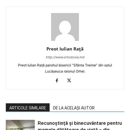
Preot Iulian Raţă
http://www.ortodoxia.md
Preot Iulian Rață parohul bisericii ”Sfânta Treime” din satul
Lucășeuca raionul Orhei.
ARTICOLE SIMILARE
DE LA ACELAȘI AUTOR
Recunoștință și binecuvântare pentru
mamele dătătoare de viață – din