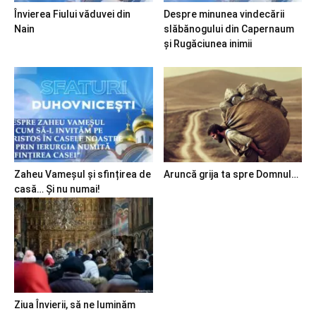
Învierea Fiului văduvei din
Despre minunea vindecării
Nain
slăbănogului din Capernaum
și Rugăciunea inimii
Zaheu Vameșul și sfințirea de
Aruncă grija ta spre Domnul…
casă… Și nu numai!
Ziua Învierii, să ne luminăm