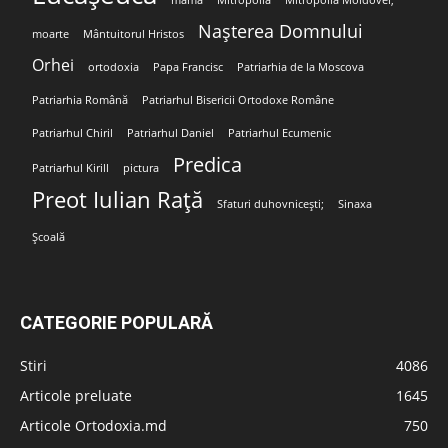
mamă
Mitropolia
Mitropolia Moldovei;
Nașterea Domnului
moarte
Mântuitorul Hristos
Orhei
ortodoxia
Papa Francisc
Patriarhia de la Moscova
Patriarhia Română
Patriarhul Bisericii Ortodoxe Române
Patriarhul Chiril
Patriarhul Daniel
Patriarhul Ecumenic
Predica
Patriarhul Kirill
pictura
Preot Iulian Rață
Sfaturi duhovnicești;
Sinaxa
Școală
CATEGORIE POPULARĂ
Stiri
4086
Articole preluate
1645
Articole Ortodoxia.md
750