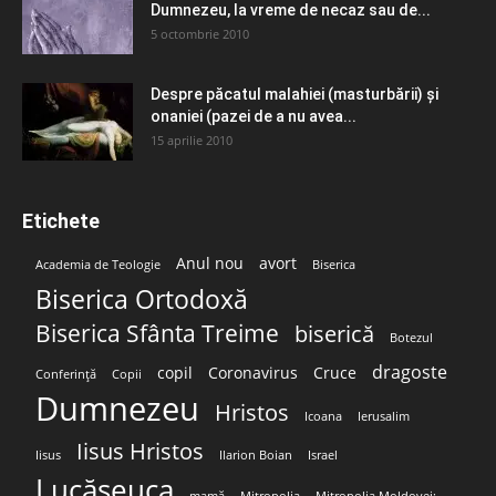
Dumnezeu, la vreme de necaz sau de...
5 octombrie 2010
Despre păcatul malahiei (masturbării) şi
onaniei (pazei de a nu avea...
15 aprilie 2010
Etichete
Anul nou
avort
Academia de Teologie
Biserica
Biserica Ortodoxă
Biserica Sfânta Treime
biserică
Botezul
dragoste
copil
Coronavirus
Cruce
Conferință
Copii
Dumnezeu
Hristos
Icoana
Ierusalim
Iisus Hristos
Iisus
Ilarion Boian
Israel
Lucășeuca