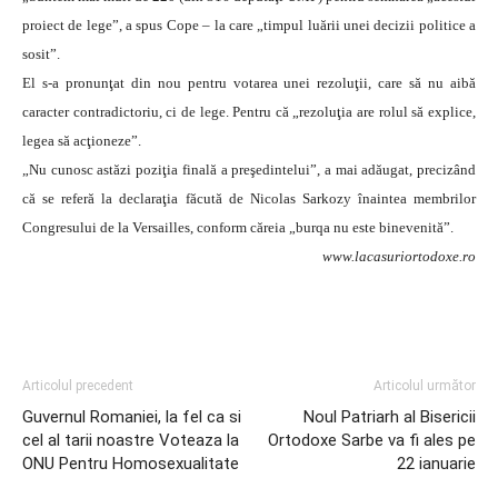
proiect de lege”, a spus Cope – la care „timpul luării unei decizii politice a
sosit”.
El s-a pronunţat din nou pentru votarea unei rezoluţii, care să nu aibă
caracter contradictoriu, ci de lege. Pentru că „rezoluţia are rolul să explice,
legea să acţioneze”.
„Nu cunosc astăzi poziţia finală a preşedintelui”, a mai adăugat, precizând
că se referă la declaraţia făcută de Nicolas Sarkozy înaintea membrilor
Congresului de la Versailles, conform căreia „burqa nu este binevenită”.
www.lacasuriortodoxe.ro
Articolul precedent
Articolul următor
Guvernul Romaniei, la fel ca si
Noul Patriarh al Bisericii
cel al tarii noastre Voteaza la
Ortodoxe Sarbe va fi ales pe
ONU Pentru Homosexualitate
22 ianuarie