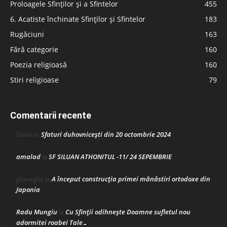
Proloagele Sfinților și a Sfintelor
455
6. Acatiste închinate Sfinților și Sfintelor
183
Rugăciuni
163
Fără categorie
160
Poezia religioasă
160
Stiri religioase
79
Comentarii recente
Sfaturi duhovnicești din 20 octombrie 2024
Doina
la
amalad
SF SILUAN ATHONITUL -11/ 24 SEPEMBRIE
la
A început construcţia primei mănăstiri ortodoxe din
gheorghe
la
Japonia
Radu Mungiu
Cu Sfinții odihnește Doamne sufletul nou
la
adormitei roabei Tale…