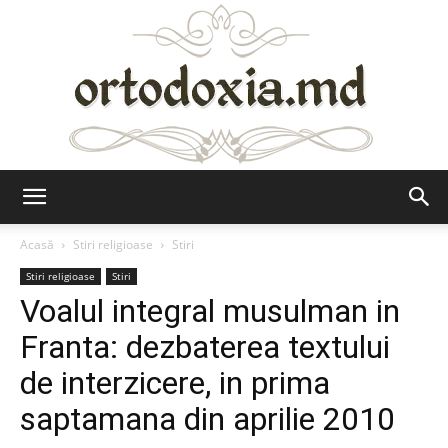
Ortodoxia.md
Acasă
Stiri religioase
Stiri
Stiri religioase
Stiri
Voalul integral musulman in
Franta: dezbaterea textului
de interzicere, in prima
saptamana din aprilie 2010