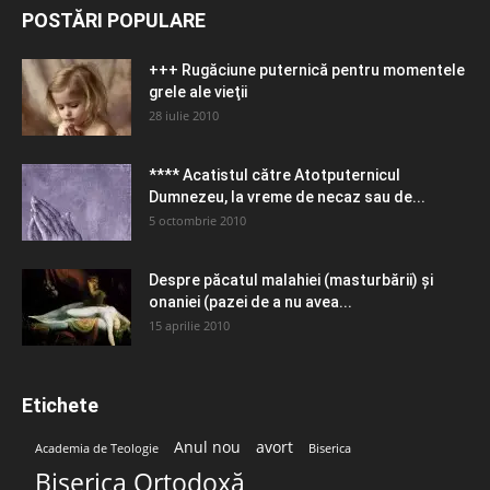
POSTĂRI POPULARE
+++ Rugăciune puternică pentru momentele
grele ale vieţii
28 iulie 2010
**** Acatistul către Atotputernicul
Dumnezeu, la vreme de necaz sau de...
5 octombrie 2010
Despre păcatul malahiei (masturbării) şi
onaniei (pazei de a nu avea...
15 aprilie 2010
Etichete
Anul nou
avort
Academia de Teologie
Biserica
Biserica Ortodoxă