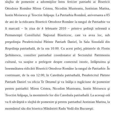
slujba de pomenire a adormiţilor întru fericire patriarhi ai Bisericii
Ortodoxe Române Miron Cristea, Nicodim Munteanu, Justinian Marina,
Iustin Moisescu şi Teoctist Arăpaşu. La Patriarhia Română, aniversarea a 85
de ani de la ridicarea Bisericii Ortodoxe Române la rangul de Patriarhie va
fi marcată – în ziua de 4 februarie 2010 – printr-o şedinţă solemnă a
Permanenţei Consiliului Naţional Bisericesc, care va avea loc, sub
preşedinţia Preafericitului Părinte Patriarh Daniel, în Sala Sinodală din
Reşedinţa patriarhală, de la ora 10:00. Cu acest prilej, părintele dr. Florin
Şerbănescu, consilier patriarhal coordonator al Sectorului Patrimoniu
cultural, va susţine o prelegere despre contextul istoric, înfăptuirea şi
însemnătatea ridicării Bisericii Ortodoxe Române la rangul de Patriarhie. În
continuare, de la ora 12:00, în Catedrala patriarhală, Preafericitul Părinte
Patriarh Daniel va oficia Te Deumul şi va înălţa o rugăciune de pomenire
pentru patriarhii Miron Cristea, Nicodim Munteanu, Iustin Moisescu şi
Teoctist Arăpaşu, la mormintele lor din Catedrala patriarhală. La aceeaşi oră
va fi săvârşită o slujbă de pomenire şi pentru patriarhul Justinian Marina, la
mormântul său din biserica Mănăstirii Radu Vodă din Bucureşti.