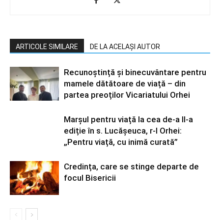
ARTICOLE SIMILARE
DE LA ACELAȘI AUTOR
Recunoștință și binecuvântare pentru
mamele dătătoare de viață – din
partea preoților Vicariatului Orhei
Marșul pentru viață la cea de-a II-a
ediție în s. Lucășeuca, r-l Orhei:
„Pentru viață, cu inimă curată”
Credința, care se stinge departe de
focul Bisericii