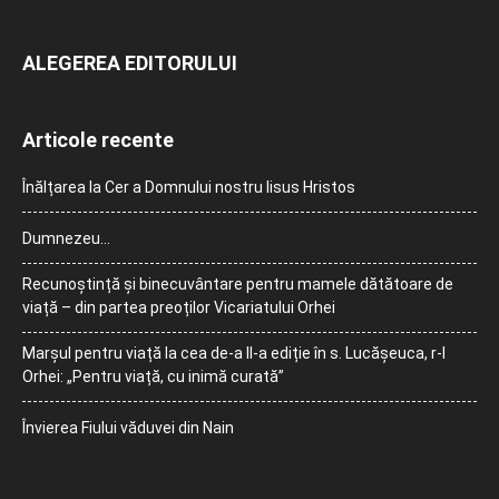
ALEGEREA EDITORULUI
Articole recente
Înălțarea la Cer a Domnului nostru Iisus Hristos
Dumnezeu…
Recunoștință și binecuvântare pentru mamele dătătoare de
viață – din partea preoților Vicariatului Orhei
Marșul pentru viață la cea de-a II-a ediție în s. Lucășeuca, r-l
Orhei: „Pentru viață, cu inimă curată”
Învierea Fiului văduvei din Nain