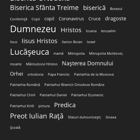
Biserica Sfânta Treime
biserică
Botezul
dragoste
copil
Coronavirus
Cruce
Conferință
Copii
Dumnezeu
Hristos
Icoana
Ierusalim
Iisus Hristos
Iisus
Ilarion Boian
Israel
Lucășeuca
mamă
Mitropolia
Mitropolia Moldovei;
Nașterea Domnului
moarte
Mântuitorul Hristos
Orhei
ortodoxia
Papa Francisc
Patriarhia de la Moscova
Patriarhia Română
Patriarhul Bisericii Ortodoxe Române
Patriarhul Chiril
Patriarhul Daniel
Patriarhul Ecumenic
Predica
Patriarhul Kirill
pictura
Preot Iulian Rață
Sfaturi duhovnicești;
Sinaxa
Școală