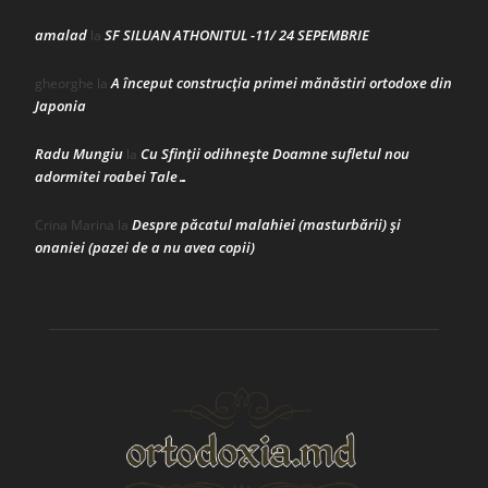
amalad
SF SILUAN ATHONITUL -11/ 24 SEPEMBRIE
la
A început construcţia primei mănăstiri ortodoxe din
gheorghe
la
Japonia
Radu Mungiu
Cu Sfinții odihnește Doamne sufletul nou
la
adormitei roabei Tale…
Despre păcatul malahiei (masturbării) şi
Crina Marina
la
onaniei (pazei de a nu avea copii)