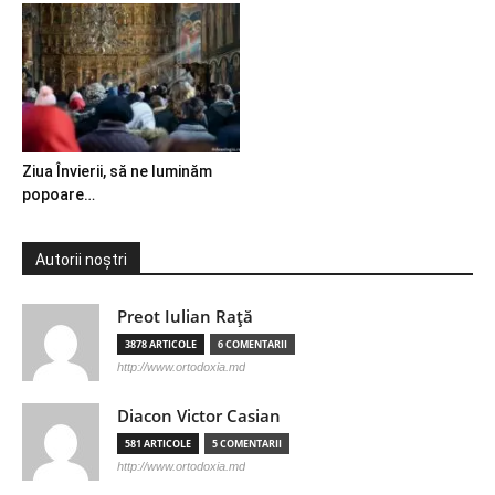
Ziua Învierii, să ne luminăm
popoare…
Autorii noștri
Preot Iulian Raţă
3878 ARTICOLE
6 COMENTARII
http://www.ortodoxia.md
Diacon Victor Casian
581 ARTICOLE
5 COMENTARII
http://www.ortodoxia.md