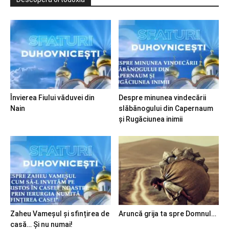
Învierea Fiului văduvei din
Despre minunea vindecării
Nain
slăbănogului din Capernaum
și Rugăciunea inimii
Zaheu Vameșul și sfințirea de
Aruncă grija ta spre Domnul…
casă… Și nu numai!