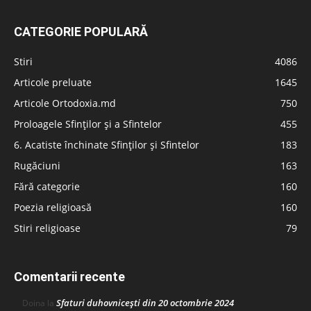
CATEGORIE POPULARĂ
Stiri
4086
Articole preluate
1645
Articole Ortodoxia.md
750
Proloagele Sfinților și a Sfintelor
455
6. Acatiste închinate Sfinților și Sfintelor
183
Rugăciuni
163
Fără categorie
160
Poezia religioasă
160
Stiri religioase
79
Comentarii recente
Sfaturi duhovnicești din 20 octombrie 2024
Doina
la