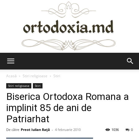
Ortodoxia.md
Acasă
Stiri religioase
Stiri
Stiri religioase
Stiri
Biserica Ortodoxa Romana a
implinit 85 de ani de
Patriarhat
De către
Preot Iulian Raţă
-
4 februarie 2010
1036
0