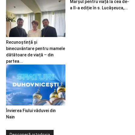
Marșul pentru viață la cea de-
a II-a ediție în s. Lucășeuca,...
Recunoștință și
binecuvântare pentru mamele
dătătoare de viață – din
partea...
Învierea Fiului văduvei din
Nain
Descoperă ortodoxia