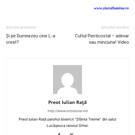
www.ziarullumina.ro
Articolul precedent
Articolul următor
Şi pe Dumnezeu cine L-a
Cultul Penticostal – adevar
creat?
sau minciuna! Video
Preot Iulian Raţă
http://www.ortodoxia.md
Preot Iulian Rață parohul bisericii ”Sfânta Treime” din satul
Lucășeuca raionul Orhei.