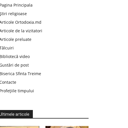
Pagina Principala
Știri religioase
Articole Ortodoxia.md
Articole de la vizitatori
Articole preluate
Tâlcuiri
Bibliotecă video
Gustări de post
Biserica Sfinta Treime
Contacte
Profețiile timpului
Ultimele articole