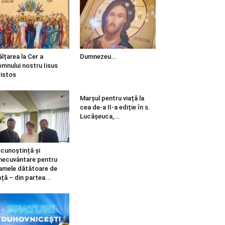
ălțarea la Cer a
Dumnezeu…
mnului nostru Iisus
istos
Marșul pentru viață la
cea de-a II-a ediție în s.
Lucășeuca,...
cunoștință și
necuvântare pentru
mele dătătoare de
ață – din partea...