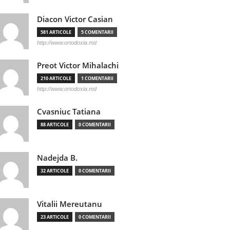
Diacon Victor Casian
581 ARTICOLE
5 COMENTARII
http://www.ortodoxia.md
Preot Victor Mihalachi
210 ARTICOLE
1 COMENTARII
http://www.ortodoxia.md
Cvasniuc Tatiana
88 ARTICOLE
0 COMENTARII
Nadejda B.
32 ARTICOLE
0 COMENTARII
Vitalii Mereutanu
23 ARTICOLE
0 COMENTARII