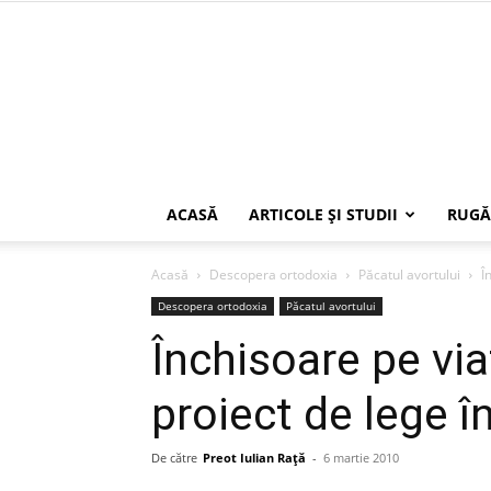
ACASĂ
ARTICOLE ŞI STUDII
RUGĂ
Acasă
Descopera ortodoxia
Păcatul avortului
Î
Descopera ortodoxia
Păcatul avortului
Închisoare pe via
proiect de lege î
De către
Preot Iulian Raţă
-
6 martie 2010