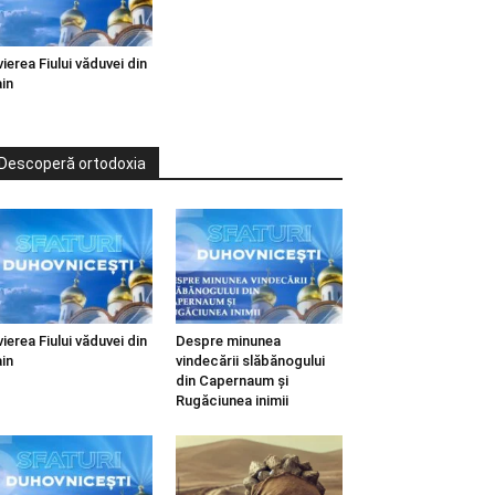
vierea Fiului văduvei din
in
Descoperă ortodoxia
vierea Fiului văduvei din
Despre minunea
in
vindecării slăbănogului
din Capernaum și
Rugăciunea inimii