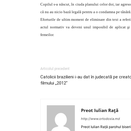
Copilul s-a născut, în ciuda planului celor doi, iar agresor
că nu au nicio bază legală pentru a o condamna pe tânără
Eforturile de ultim moment de eliminare din text a referir
actul normativ va deveni unul imposibil de aplicat şi 
femeilor.
Articolul precedent
Catolicii brazilieni i-au dat în judecată pe creato
filmului „2012″
Preot Iulian Raţă
http://www.ortodoxia.md
Preot Iulian Rață parohul biser