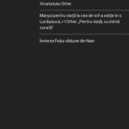
Vicariatului Orhei
Marșul pentru viață la cea de-a II-a ediție în s.
Lucășeuca, r-l Orhei: „Pentru viață, cu inimă
curată”
Învierea Fiului văduvei din Nain