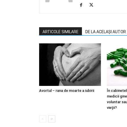
ARTICOLE SIMILARE
DE LA ACELAȘI AUTOR
Avortul – rana de moarte a iubirii
În cabinete
medicii gin
voluntar sau
vieţii?