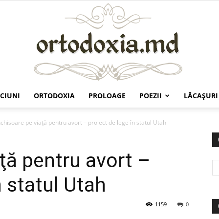
CIUNI
ORTODOXIA
PROLOAGE
POEZII
LĂCAŞURI
Ortodoxia.md
nchisoare pe viaţă pentru avort – proiect de lege în statul Utah
ţă pentru avort –
n statul Utah
1159
0