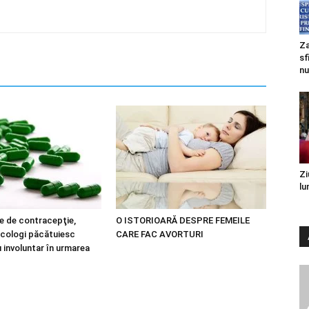
Za
sf
nu
Zi
lu
le de contracepţie,
O ISTORIOARĂ DESPRE FEMEILE
ecologi păcătuiesc
CARE FAC AVORTURI
 involuntar în urmarea