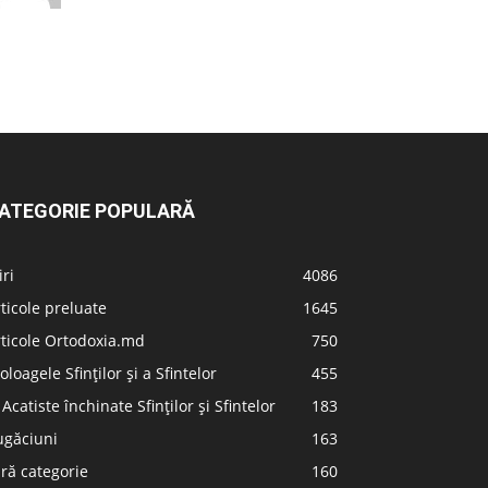
ATEGORIE POPULARĂ
iri
4086
ticole preluate
1645
ticole Ortodoxia.md
750
oloagele Sfinților și a Sfintelor
455
 Acatiste închinate Sfinților și Sfintelor
183
ugăciuni
163
ră categorie
160