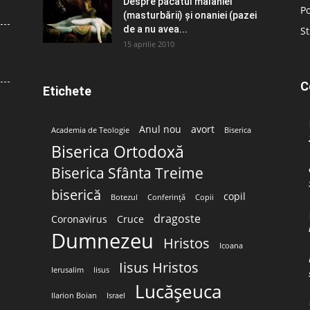
Despre păcatul malahiei
Po
(masturbării) şi onaniei (pazei
de a nu avea...
St
15 aprilie 2010
C
Etichete
Anul nou
avort
Academia de Teologie
Biserica
Biserica Ortodoxă
Biserica Sfânta Treime
biserică
copil
Botezul
Conferință
Copii
dragoste
Coronavirus
Cruce
Dumnezeu
Hristos
Icoana
Iisus Hristos
Ierusalim
Iisus
Lucășeuca
Ilarion Boian
Israel