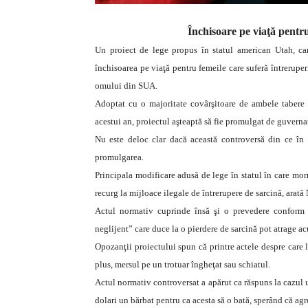
Închisoare pe viaţă pentru
Un proiect de lege propus în statul american Utah, ca
închisoarea pe viaţă pentru femeile care suferă întreruperi
omului din SUA.
Adoptat cu o majoritate covârşitoare de ambele tabere p
acestui an, proiectul aşteaptă să fie promulgat de guverna
Nu este deloc clar dacă această controversă din ce în
promulgarea.
Principala modificare adusă de lege în statul în care morm
recurg la mijloace ilegale de întrerupere de sarcină, ara
Actul normativ cuprinde însă şi o prevedere conform c
neglijent” care duce la o pierdere de sarcină pot atrage ac
Opozanţii proiectului spun că printre actele despre care 
plus, mersul pe un trotuar îngheţat sau schiatul.
Actul normativ controversat a apărut ca răspuns la cazul un
dolari un bărbat pentru ca acesta să o bată, sperând că agr