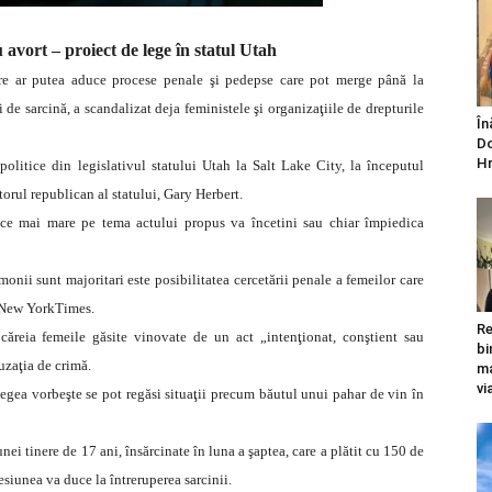
 avort – proiect de lege în statul Utah
re ar putea aduce procese penale şi pedepse care pot merge până la
 de sarcină, a scandalizat deja feministele şi organizaţiile de drepturile
În
Do
Hr
olitice din legislativul statului Utah la Salt Lake City, la începutul
torul republican al statului, Gary Herbert.
 ce mai mare pe tema actului propus va încetini sau chiar împiedica
onii sunt majoritari este posibilitatea cercetării penale a femeilor care
tă New YorkTimes.
Re
ăreia femeile găsite vinovate de un act „intenţionat, conştient sau
bi
uzaţia de crimă.
ma
vi
legea vorbeşte se pot regăsi situaţii precum băutul unui pahar de vin în
ei tinere de 17 ani, însărcinate în luna a şaptea, care a plătit cu 150 de
esiunea va duce la întreruperea sarcinii.