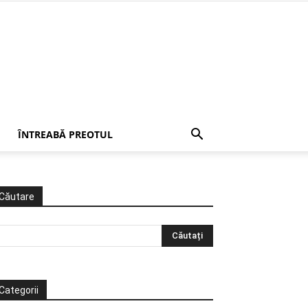
ÎNTREABĂ PREOTUL
Căutare
Categorii