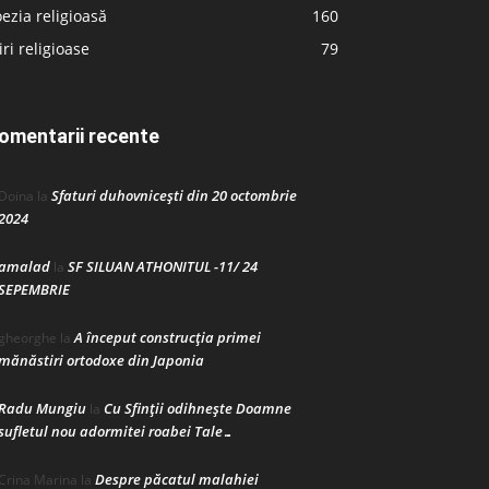
ezia religioasă
160
iri religioase
79
omentarii recente
Sfaturi duhovnicești din 20 octombrie
Doina
la
2024
amalad
SF SILUAN ATHONITUL -11/ 24
la
SEPEMBRIE
A început construcţia primei
gheorghe
la
mănăstiri ortodoxe din Japonia
Radu Mungiu
Cu Sfinții odihnește Doamne
la
sufletul nou adormitei roabei Tale…
Despre păcatul malahiei
Crina Marina
la