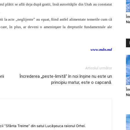
ul plătit se află deja după gratii, însă autorităţile din Utah au constatat
.
În
ii la acte „neglijente” au eşuat, fiind astfel alimentate temerile cum că
Na
care, în plus, ar deveni o ameninţare la drepturile fundamentale ale
www.mdn.md
Articolul următor
rii
Încrederea „peste-limită” în noi înşine nu este un
principiu matur, este o capcană.
În
Na
icii ”Sfânta Treime” din satul Lucășeuca raionul Orhei.