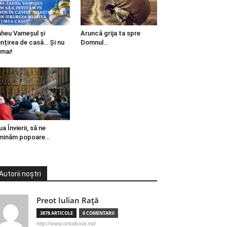
heu Vameșul și
Aruncă grija ta spre
ințirea de casă… Și nu
Domnul…
mai!
ua Învierii, să ne
minăm popoare…
Autorii noștri
Preot Iulian Raţă
3878 ARTICOLE
6 COMENTARII
http://www.ortodoxia.md