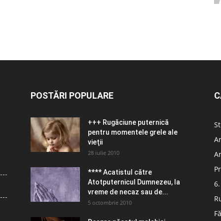
POSTĂRI POPULARE
C
+++ Rugăciune puternică
St
pentru momentele grele ale
Ar
vieţii
28 iulie 2010
Ar
Pr
**** Acatistul către
Atotputernicul Dumnezeu, la
6.
vreme de necaz sau de...
R
5 octombrie 2010
Fă