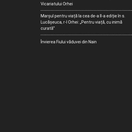
Vicariatului Orhei
Marșul pentru viață la cea de-a II-a ediție în s.
Lucășeuca, r-l Orhei: „Pentru viață, cu inimă
curată”
Învierea Fiului văduvei din Nain