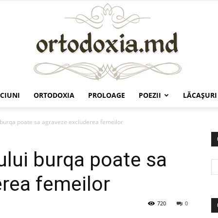
CIUNI
ORTODOXIA
PROLOAGE
POEZII
LĂCAŞURI
Ortodoxia.md
i burqa poate sa agraveze excluderea femeilor
ului burqa poate sa
rea femeilor
720
0