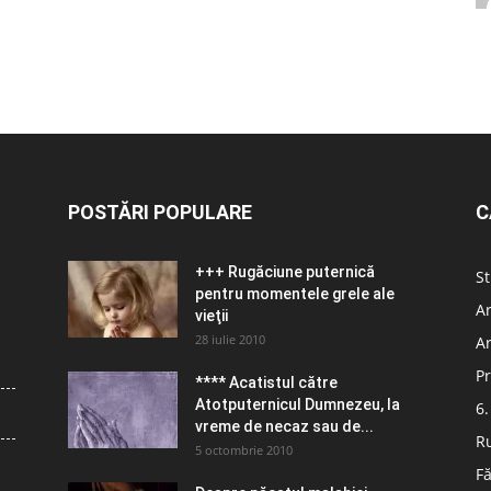
POSTĂRI POPULARE
C
+++ Rugăciune puternică
St
pentru momentele grele ale
Ar
vieţii
28 iulie 2010
Ar
Pr
**** Acatistul către
Atotputernicul Dumnezeu, la
6.
vreme de necaz sau de...
R
5 octombrie 2010
Fă