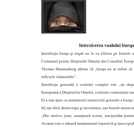
Interzicerea voalului burq
Interdicţia burqa şi niqab nu le va elibera pe femeile as
Comisarul pentru Drepturile Omului din Consiliul Europei
Thomas Hammarberg afirma că „burqa nu ar trebui să fie
reflexele islamofobe”.
Interdicţia generală a voalului complet este „de depa
Europeană a Drepturilor Omului, conform comisarului su
El a mai spus ca sustinatorii interzicerii generale a burqa
fel sau altul democraţia şi securitatea, sau bunele moravur
„Din motive juste, nuanţează acesta, reacţionăm puter
Aceasta este o măsură fundamental represivă şi inacceptabil