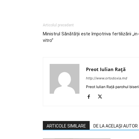
Articolul precedent
Ministrul Sănătății este împotriva fertilizării „in
vitro”
Preot Iulian Raţă
http://www.ortodoxia.md
Preot Iulian Rață parohul biser
ARTICOLE SIMILARE
DE LA ACELAȘI AUTOR