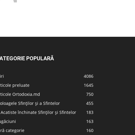
ATEGORIE POPULARĂ
iri
4086
ticole preluate
1645
ticole Ortodoxia.md
750
oloagele Sfinților și a Sfintelor
455
 Acatiste închinate Sfinților și Sfintelor
183
ugăciuni
163
ră categorie
160