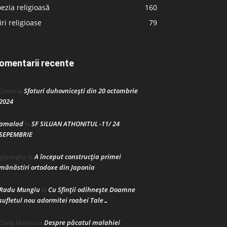
ezia religioasă
160
iri religioase
79
omentarii recente
Sfaturi duhovnicești din 20 octombrie
Doina
la
2024
amalad
SF SILUAN ATHONITUL -11/ 24
la
SEPEMBRIE
A început construcţia primei
gheorghe
la
mănăstiri ortodoxe din Japonia
Radu Mungiu
Cu Sfinții odihnește Doamne
la
sufletul nou adormitei roabei Tale…
Despre păcatul malahiei
Crina Marina
la