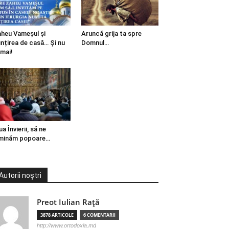
heu Vameșul și
Aruncă grija ta spre
ințirea de casă… Și nu
Domnul…
mai!
ua Învierii, să ne
minăm popoare…
Autorii noștri
Preot Iulian Raţă
3878 ARTICOLE
6 COMENTARII
http://www.ortodoxia.md