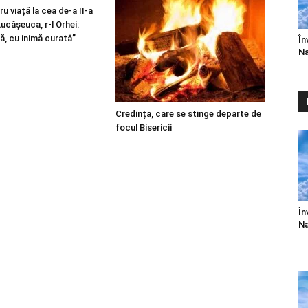
u viață la cea de-a II-a
 Lucășeuca, r-l Orhei:
ă, cu inimă curată”
În
Na
Credința, care se stinge departe de
focul Bisericii
În
Na