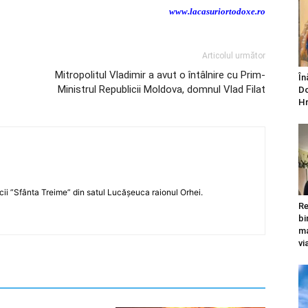
www.lacasuriortodoxe.ro
Articolul următor
-
Mitropolitul Vladimir a avut o întâlnire cu Prim-
În
Ministrul Republicii Moldova, domnul Vlad Filat
Do
Hr
icii ”Sfânta Treime” din satul Lucășeuca raionul Orhei.
Re
bi
ma
vi