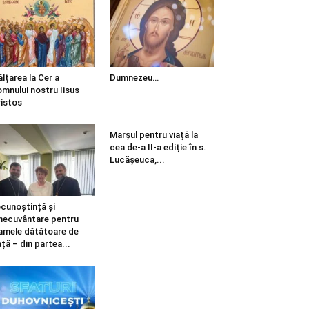
ălțarea la Cer a
Dumnezeu…
mnului nostru Iisus
istos
Marșul pentru viață la
cea de-a II-a ediție în s.
Lucășeuca,...
cunoștință și
necuvântare pentru
mele dătătoare de
ață – din partea...