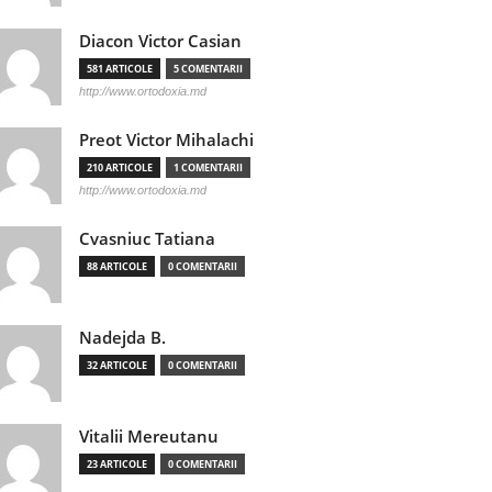
Diacon Victor Casian
581 ARTICOLE
5 COMENTARII
http://www.ortodoxia.md
Preot Victor Mihalachi
210 ARTICOLE
1 COMENTARII
http://www.ortodoxia.md
Cvasniuc Tatiana
88 ARTICOLE
0 COMENTARII
Nadejda B.
32 ARTICOLE
0 COMENTARII
Vitalii Mereutanu
23 ARTICOLE
0 COMENTARII