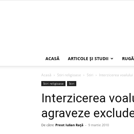
ACASĂ
ARTICOLE ŞI STUDII
RUGĂ
Acasă
Stiri religioase
Stiri
Interzicerea voalulu
Stiri religioase
Stiri
Interzicerea voal
agraveze exclude
De către
Preot Iulian Raţă
-
9 martie 2010