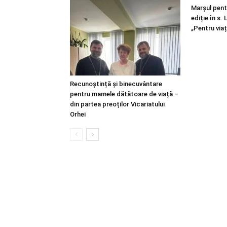
Marșul pentr
ediție în s.
„Pentru viaț
Recunoștință și binecuvântare
pentru mamele dătătoare de viață –
din partea preoților Vicariatului
Orhei