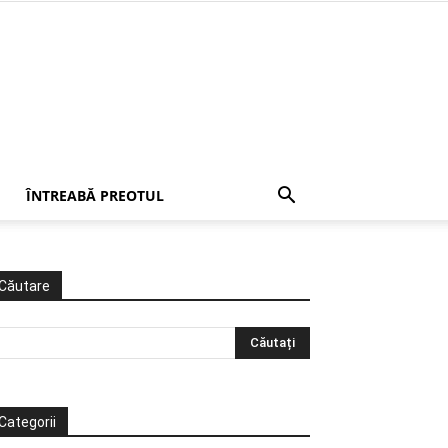
ÎNTREABĂ PREOTUL
Căutare
Categorii