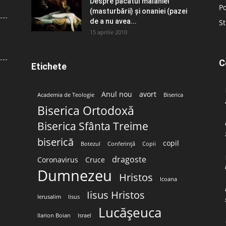
Despre păcatul malahiei
Po
(masturbării) şi onaniei (pazei
de a nu avea...
St
15 aprilie 2010
C
Etichete
Anul nou
avort
Academia de Teologie
Biserica
Biserica Ortodoxă
Biserica Sfânta Treime
biserică
copil
Botezul
Conferință
Copii
dragoste
Coronavirus
Cruce
Dumnezeu
Hristos
Icoana
Iisus Hristos
Ierusalim
Iisus
Lucășeuca
Ilarion Boian
Israel