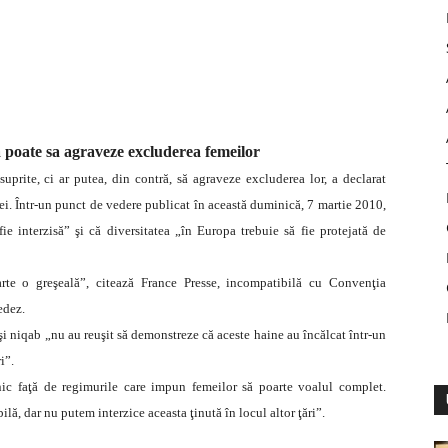
a poate sa agraveze excluderea femeilor
uprite, ci ar putea, din contră, să agraveze excluderea lor, a declarat
. Într-un punct de vedere publicat în această duminică, 7 martie 2010,
 interzisă” şi că diversitatea „în Europa trebuie să fie protejată de
rte o greşeală”, citează France Presse, incompatibilă cu Convenţia
edez.
 şi niqab „nu au reuşit să demonstreze că aceste haine au încălcat într-un
i”.
nic faţă de regimurile care impun femeilor să poarte voalul complet.
ă, dar nu putem interzice aceasta ţinută în locul altor ţări”.