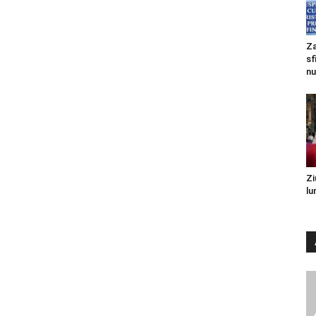
Za
sf
nu
Zi
lu