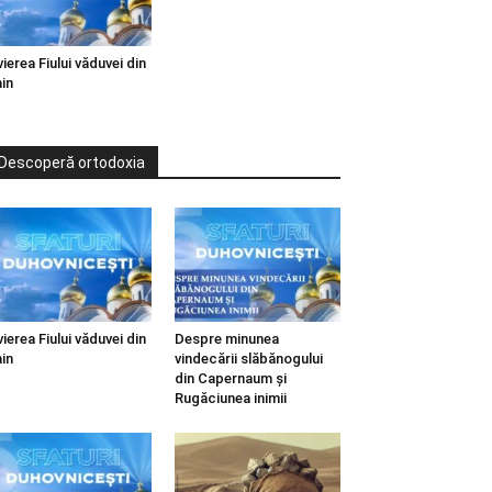
vierea Fiului văduvei din
in
Descoperă ortodoxia
vierea Fiului văduvei din
Despre minunea
in
vindecării slăbănogului
din Capernaum și
Rugăciunea inimii