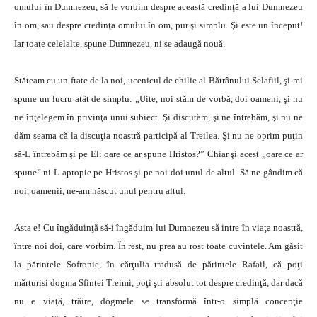
omului în Dumnezeu, să le vorbim despre această credinţă a lui Dumnezeu
în om, sau despre credinţa omului în om, pur şi simplu. Şi este un început!
Iar toate celelalte, spune Dumnezeu, ni se adaugă nouă.
Stăteam cu un frate de la noi, ucenicul de chilie al Bătrânului Selafiil, şi-mi
spune un lucru atât de simplu: „Uite, noi stăm de vorbă, doi oameni, şi nu
ne înţelegem în privinţa unui subiect. Şi discutăm, şi ne întrebăm, şi nu ne
dăm seama că la discuţia noastră participă al Treilea. Şi nu ne oprim puţin
să-L întrebăm şi pe El: oare ce ar spune Hristos?” Chiar şi acest „oare ce ar
spune” ni-L apropie pe Hristos şi pe noi doi unul de altul. Să ne gândim că
noi, oamenii, ne-am născut unul pentru altul.
Asta e! Cu îngăduinţă să-i îngăduim lui Dumnezeu să intre în viaţa noastră,
între noi doi, care vorbim. În rest, nu prea au rost toate cuvintele. Am găsit
la părintele Sofronie, în cărţulia tradusă de părintele Rafail, că poţi
mărturisi dogma Sfintei Treimi, poţi şti absolut tot despre credinţă, dar dacă
nu e viaţă, trăire, dogmele se transformă într-o simplă concepţie