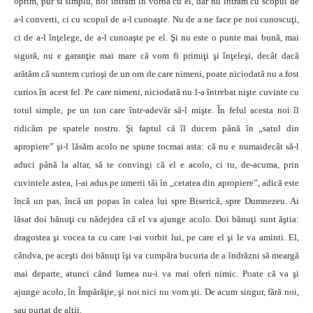
oprim, pur si simplu, noi intrăm în vorbă cu el, dar nu intrăm cu scopul de
a-l converti, ci cu scopul de a-l cunoaşte. Nu de a ne face pe noi cunoscuţi,
ci de a-l înţelege, de a-l cunoaşte pe el. Şi nu este o punte mai bună, mai
sigură, nu e garanţie mai mare că vom fi primiţi şi înţeleşi, decât dacă
arătăm că suntem curioşi de un om de care nimeni, poate niciodată nu a fost
curios în acest fel. Pe care nimeni, niciodată nu l-a întrebat nişte cuvinte cu
totul simple, pe un ton care într-adevăr să-l mişte. În felul acesta noi îl
ridicăm pe spatele nostru. Şi faptul că îl ducem până în „satul din
apropiere” şi-l lăsăm acolo ne spune tocmai asta: că nu e numaidecât să-l
aduci până la altar, să te convingi că el e acolo, ci tu, de-acuma, prin
cuvintele astea, l-ai adus pe umerii tăi în „cetatea din apropiere”, adică este
încă un pas, încă un popas în calea lui spre Biserică, spre Dumnezeu. Ai
lăsat doi bănuţi cu nădejdea că el va ajunge acolo. Doi bănuţi sunt ăştia:
dragostea şi vocea ta cu care i-ai vorbit lui, pe care el şi le va aminti. El,
cândva, pe aceşti doi bănuţi îşi va cumpăra bucuria de a îndrăzni să meargă
mai departe, atunci când lumea nu-i va mai oferi nimic. Poate că va şi
ajunge acolo, în Împărăţie, şi noi nici nu vom şti. De acum singur, fără noi,
sau purtat de alţii.