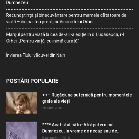
Dumnezeu…
Recunoștință și binecuvântare pentru mamele dătătoare de
viață – din partea preoților Vicariatului Orhei
Marșul pentru viață la cea de-a II-a ediție în s. Lucășeuca, r-l
Orhei: „Pentru viață, cu inimă curată”
Învierea Fiului văduvei din Nain
POSTĂRI POPULARE
+++ Rugăciune puternică pentru momentele
grele ale vieţii
28 iulie 2010
**** Acatistul către Atotputernicul
Dumnezeu, la vreme de necaz sau de...
5 octombrie 2010