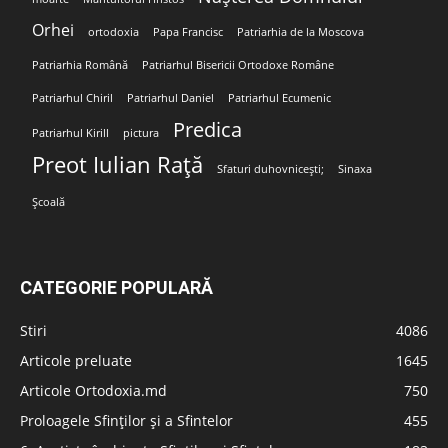
Orhei
ortodoxia
Papa Francisc
Patriarhia de la Moscova
Patriarhia Română
Patriarhul Bisericii Ortodoxe Române
Patriarhul Chiril
Patriarhul Daniel
Patriarhul Ecumenic
Predica
Patriarhul Kirill
pictura
Preot Iulian Rață
Sfaturi duhovnicești;
Sinaxa
Școală
CATEGORIE POPULARĂ
Stiri
4086
Articole preluate
1645
Articole Ortodoxia.md
750
Proloagele Sfinților și a Sfintelor
455