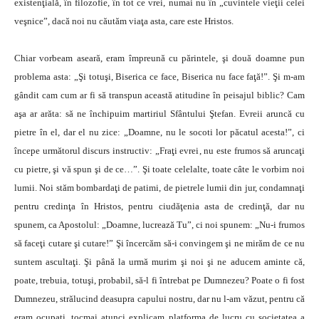
existenţială, în filozofie, în tot ce vrei, numai nu în „cuvintele vieţii celei
veşnice”, dacă noi nu căutăm viaţa asta, care este Hristos.
Chiar vorbeam aseară, eram împreună cu părintele, şi două doamne pun
problema asta: „Şi totuşi, Biserica ce face, Biserica nu face faţă!”. Şi m-am
gândit cam cum ar fi să transpun această atitudine în peisajul biblic? Cam
aşa ar arăta: să ne închipuim martiriul Sfântului Ştefan. Evreii aruncă cu
pietre în el, dar el nu zice: „Doamne, nu le socoti lor păcatul acesta!”, ci
începe următorul discurs instructiv: „Fraţi evrei, nu este frumos să aruncaţi
cu pietre, şi vă spun şi de ce…”. Şi toate celelalte, toate câte le vorbim noi
lumii. Noi stăm bombardaţi de patimi, de pietrele lumii din jur, condamnaţi
pentru credinţa în Hristos, pentru ciudăţenia asta de credinţă, dar nu
spunem, ca Apostolul: „Doamne, lucrează Tu”, ci noi spunem: „Nu-i frumos
să faceţi cutare şi cutare!” Şi încercăm să-i convingem şi ne mirăm de ce nu
suntem ascultaţi. Şi până la urmă murim şi noi şi ne aducem aminte că,
poate, trebuia, totuşi, probabil, să-l fi întrebat pe Dumnezeu? Poate o fi fost
Dumnezeu, strălucind deasupra capului nostru, dar nu l-am văzut, pentru că
eram ocupaţi, tocmai atunci explicam platforma de lucru cu societatea a