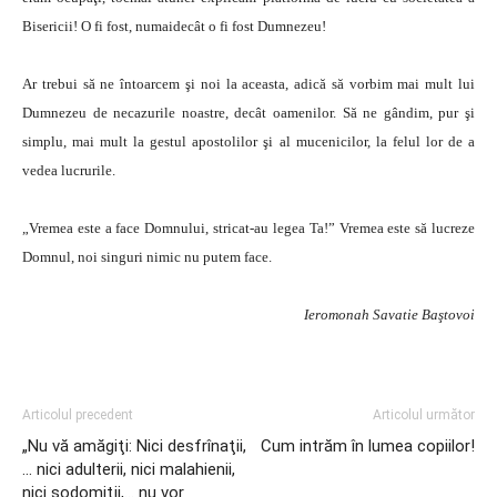
Bisericii! O fi fost, numaidecât o fi fost Dumnezeu!
Ar trebui să ne întoarcem şi noi la aceasta, adică să vorbim mai mult lui
Dumnezeu de necazurile noastre, decât oamenilor. Să ne gândim, pur şi
simplu, mai mult la gestul apostolilor şi al mucenicilor, la felul lor de a
vedea lucrurile.
„Vremea este a face Domnului, stricat-au legea Ta!” Vremea este să lucreze
Domnul, noi singuri nimic nu putem face.
Ieromonah Savatie Baştovoi
Articolul precedent
Articolul următor
„Nu vă amăgiţi: Nici desfrînaţii,
Cum intrăm în lumea copiilor!
… nici adulterii, nici malahienii,
nici sodomiţii,… nu vor