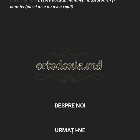
Despre păcatul malahiei (masturbării) şi
Crina Marina
la
onaniei (pazei de a nu avea copii)
DESPRE NOI
URMAȚI-NE