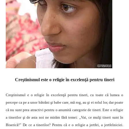
Creştinismul este o religie în excelenţă pentru tineri
Creştinismul e o religie în excelenţă pentru tineri, cu toate că lumea o
percepe ca pe a unor bătrâni şi babe care, mă rog, au şi ei rolul lor, dar poate
că nu sunt prea atractivi pentru o anumită categorie de tineri. Este o religie
a tinerilor şi de asta noi ne mirăm fără temei: „Vai, ce mulţi tineri sunt în
Biserică!” De ce a tinerilor? Pentru că e o religie a jertfei, a jertfelniciei.