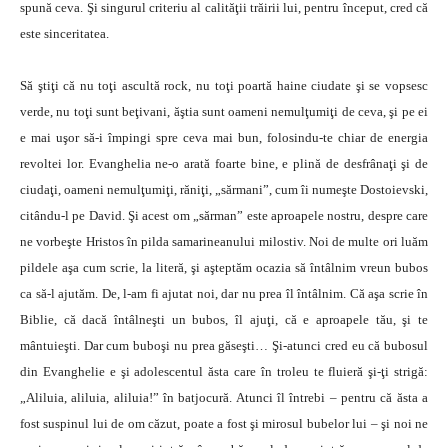
spună ceva. Şi singurul criteriu al calităţii trăirii lui, pentru început, cred că
este sinceritatea.
Să ştiţi că nu toţi ascultă rock, nu toţi poartă haine ciudate şi se vopsesc
verde, nu toţi sunt beţivani, ăştia sunt oameni nemulţumiţi de ceva, şi pe ei
e mai uşor să-i împingi spre ceva mai bun, folosindu-te chiar de energia
revoltei lor. Evanghelia ne-o arată foarte bine, e plină de desfrânaţi şi de
ciudaţi, oameni nemulţumiţi, răniţi, „sărmani”, cum îi numeşte Dostoievski,
citându-l pe David. Şi acest om „sărman” este aproapele nostru, despre care
ne vorbeşte Hristos în pilda samarineanului milostiv. Noi de multe ori luăm
pildele aşa cum scrie, la literă, şi aşteptăm ocazia să întâlnim vreun bubos
ca să-l ajutăm. De, l-am fi ajutat noi, dar nu prea îl întâlnim. Că aşa scrie în
Biblie, că dacă întâlneşti un bubos, îl ajuţi, că e aproapele tău, şi te
mântuieşti. Dar cum buboşi nu prea găseşti… Şi-atunci cred eu că bubosul
din Evanghelie e şi adolescentul ăsta care în troleu te fluieră şi-ţi strigă:
„Aliluia, aliluia, aliluia!” în batjocură. Atunci îl întrebi – pentru că ăsta a
fost suspinul lui de om căzut, poate a fost şi mirosul bubelor lui – şi noi ne