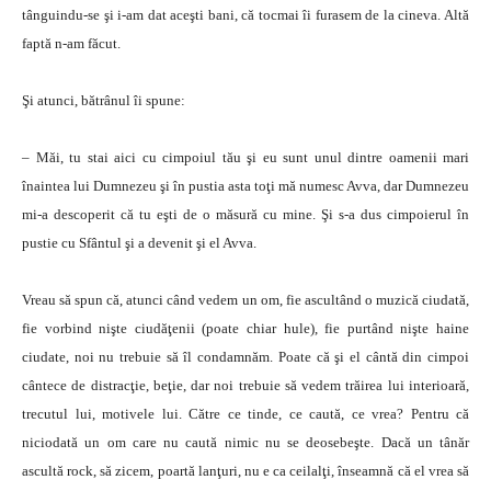
tânguindu-se şi i-am dat aceşti bani, că tocmai îi furasem de la cineva. Altă
faptă n-am făcut.
Şi atunci, bătrânul îi spune:
– Măi, tu stai aici cu cimpoiul tău şi eu sunt unul dintre oamenii mari
înaintea lui Dumnezeu şi în pustia asta toţi mă numesc Avva, dar Dumnezeu
mi-a descoperit că tu eşti de o măsură cu mine. Şi s-a dus cimpoierul în
pustie cu Sfântul şi a devenit şi el Avva.
Vreau să spun că, atunci când vedem un om, fie ascultând o muzică ciudată,
fie vorbind nişte ciudăţenii (poate chiar hule), fie purtând nişte haine
ciudate, noi nu trebuie să îl condamnăm. Poate că şi el cântă din cimpoi
cântece de distracţie, beţie, dar noi trebuie să vedem trăirea lui interioară,
trecutul lui, motivele lui. Către ce tinde, ce caută, ce vrea? Pentru că
niciodată un om care nu caută nimic nu se deosebeşte. Dacă un tânăr
ascultă rock, să zicem, poartă lanţuri, nu e ca ceilalţi, înseamnă că el vrea să