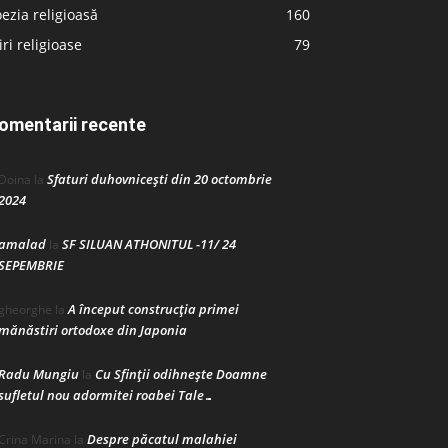
ezia religioasă
160
iri religioase
79
omentarii recente
Sfaturi duhovnicești din 20 octombrie
Doina
la
2024
amalad
SF SILUAN ATHONITUL -11/ 24
la
SEPEMBRIE
A început construcţia primei
gheorghe
la
mănăstiri ortodoxe din Japonia
Radu Mungiu
Cu Sfinții odihnește Doamne
la
sufletul nou adormitei roabei Tale…
Despre păcatul malahiei
Crina Marina
la