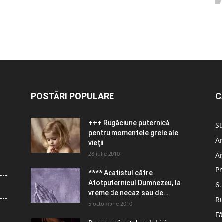
POSTĂRI POPULARE
C
+++ Rugăciune puternică
St
pentru momentele grele ale
Ar
vieţii
28 iulie 2010
Ar
Pr
**** Acatistul către
Atotputernicul Dumnezeu, la
6.
vreme de necaz sau de...
R
5 octombrie 2010
Fă