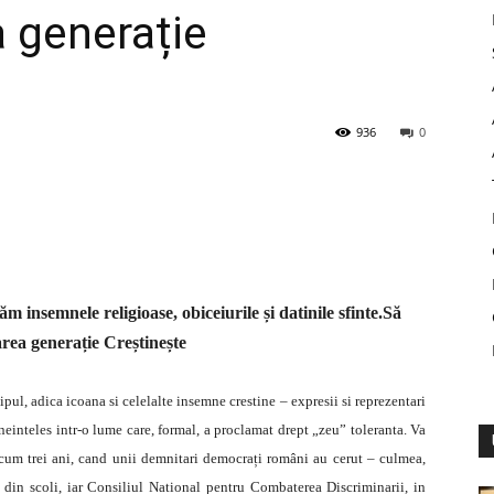
 generație
936
0
m insemnele religioase, obiceiurile și datinile sfinte.Să
rea generație Creștinește
ipul, adica icoana si celelalte insemne crestine – expresii si reprezentari
neinteles intr-o lume care, formal, a proclamat drept „zeu” toleranta. Va
acum trei ani, cand unii demnitari democrați români au cerut – culmea,
din scoli, iar Consiliul National pentru Combaterea Discriminarii, in