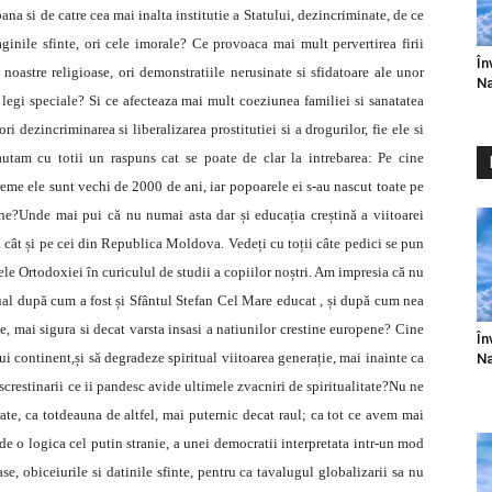
pana si de catre cea mai inalta institutie a Statului, dezincriminate, de ce
nile sfinte, ori cele imorale? Ce provoaca mai mult pervertirea firii
În
 noastre religioase, ori demonstratiile nerusinate si sfidatoare ale unor
Na
egi speciale? Si ce afecteaza mai mult coeziunea familiei si sanatatea
i dezincriminarea si liberalizarea prostitutiei si a drogurilor, fie ele si
utam cu totii un raspuns cat se poate de clar la intrebarea: Pe cine
reme ele sunt vechi de 2000 de ani, iar popoarele ei s-au nascut toate pe
tine?Unde mai pui că nu numai asta dar și educația creștină a viitoarei
ă cât și pe cei din Republica Moldova. Vedeți cu toții câte pedici se pun
le Ortodoxiei în curiculul de studii a copiilor noștri. Am impresia că nu
itual după cum a fost și Sfântul Stefan Cel Mare educat , și după cum nea
e, mai sigura si decat varsta insasi a natiunilor crestine europene? Cine
În
ui continent,și să degradeze spiritual viitoarea generație, mai inainte ca
Na
escrestinarii ce ii pandesc avide ultimele zvacniri de spiritualitate?Nu ne
te, ca totdeauna de altfel, mai puternic decat raul; ca tot ce avem mai
 de o logica cel putin stranie, a unei democratii interpretata intr-un mod
e, obiceiurile si datinile sfinte, pentru ca tavalugul globalizarii sa nu