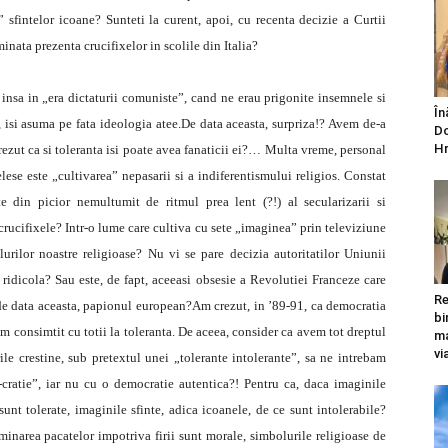
” sfintelor icoane? Sunteti la curent, apoi, cu recenta decizie a Curtii
inata prezenta crucifixelor in scolile din Italia?
nsa in „era dictaturii comuniste”, cand ne erau prigonite insemnele si
În
n, isi asuma pe fata ideologia atee.De data aceasta, surpriza!? Avem de-a
Do
Hr
crezut ca si toleranta isi poate avea fanaticii ei?… Multa vreme, personal
elese este „cultivarea” nepasarii si a indiferentismului religios. Constat
e din picior nemultumit de ritmul prea lent (?!) al secularizarii si
i crucifixele? Intr-o lume care cultiva cu sete „imaginea” prin televiziune
lurilor noastre religioase? Nu vi se pare decizia autoritatilor Uniunii
, ridicola? Sau este, de fapt, aceeasi obsesie a Revolutiei Franceze care
Re
 de data aceasta, papionul european?Am crezut, in ’89-91, ca democratia
bi
am consimtit cu totii la toleranta. De aceea, consider ca avem tot dreptul
ma
vi
e crestine, sub pretextul unei „tolerante intolerante”, sa ne intrebam
ratie”, iar nu cu o democratie autentica?! Pentru ca, daca imaginile
unt tolerate, imaginile sfinte, adica icoanele, de ce sunt intolerabile?
minarea pacatelor impotriva firii sunt morale, simbolurile religioase de