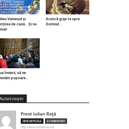
heu Vameșul și
Aruncă grija ta spre
ințirea de casă… Și nu
Domnul…
mai!
ua Învierii, să ne
minăm popoare…
Autorii noștri
Preot Iulian Raţă
3878 ARTICOLE
6 COMENTARII
http://www.ortodoxia.md