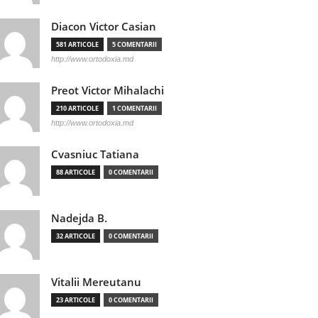
Diacon Victor Casian
581 ARTICOLE
5 COMENTARII
http://www.ortodoxia.md
Preot Victor Mihalachi
210 ARTICOLE
1 COMENTARII
http://www.ortodoxia.md
Cvasniuc Tatiana
88 ARTICOLE
0 COMENTARII
Nadejda B.
32 ARTICOLE
0 COMENTARII
Vitalii Mereutanu
23 ARTICOLE
0 COMENTARII