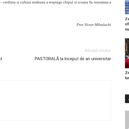
 – credinta si cultura strabuna a respinge chipul si icoana Sa inseamna a
Za
sf
Prot Victor Mihalachi
nu
Articolul următor
at
PASTORALĂ la început de an universitar
Zi
lu