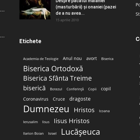
Despre păcatul malahiei
Po
(masturbării) şi onaniei (pazei
de a nu avea...
St
15 aprilie 2010
C
Etichete
Anul nou
avort
Academia de Teologie
Biserica
Biserica Ortodoxă
Biserica Sfânta Treime
biserică
copil
Botezul
Conferință
Copii
dragoste
Coronavirus
Cruce
Dumnezeu
Hristos
Icoana
Iisus Hristos
Ierusalim
Iisus
Lucășeuca
Ilarion Boian
Israel