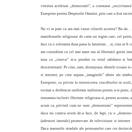
virtutea aceleiasi „democratii”, a constatat „nocivitatea
Europene pentru Drepturile Omului, prin care a fost incrim
Nu vi se pare ca am mai vazut cliseele acestea? Ba da… i
manifestarile religioase de catre un regim care, cel puti
face cu o toleranta dusa pana la fanatism… si, cine ar fi 
am considerat ca cel mai mare rau al libertatii gresit int
insa ca „cineva” si-a pierdut cu totul rabdarea si bat
descrestinarii. Pe cine, oare, deranjeaza sfintele icoane s
si internet, pe cine supara „imaginile” sfinte ale simbo
Europene, cu privire la interzicerea crucifixelor in scoli
tocmai a dezbracat uniforma stalinista pentru a-si pune,
inseamna inclusiv libertate religioasa si, pentru aceasta, 
acum ca, privind cum ne sunt „demonizate” reprezentaril
daca nu cumva avem de-a face, de fapt, cu o „demono-c
(adeseori imorale) promovate de televiziune si internet s
Daca marsurile stradale ale persoanelor care cer dezincri