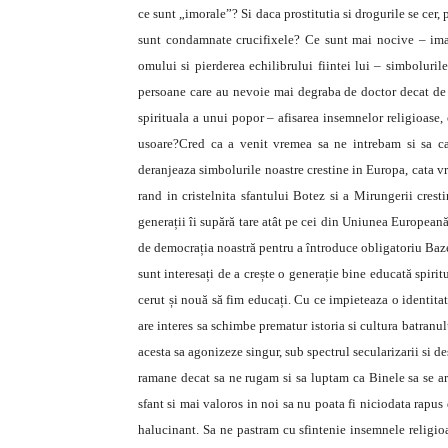
ce sunt „imorale”? Si daca prostitutia si drogurile se cer, 
sunt condamnate crucifixele? Ce sunt mai nocive – imagi
omului si pierderea echilibrului fiintei lui – simbolurile
persoane care au nevoie mai degraba de doctor decat de l
spirituala a unui popor – afisarea insemnelor religioase, or
usoare?Cred ca a venit vremea sa ne intrebam si sa ca
deranjeaza simbolurile noastre crestine in Europa, cata v
rand in cristelnita sfantului Botez si a Mirungerii cres
generații îi supără tare atât pe cei din Uniunea European
de democrația noastră pentru a întroduce obligatoriu Baze
sunt interesați de a crește o generație bine educată spir
cerut și nouă să fim educați. Cu ce impieteaza o identitat
are interes sa schimbe prematur istoria si cultura batranul
acesta sa agonizeze singur, sub spectrul secularizarii si d
ramane decat sa ne rugam si sa luptam ca Binele sa se ara
sfant si mai valoros in noi sa nu poata fi niciodata rapus
halucinant. Sa ne pastram cu sfintenie insemnele religioas