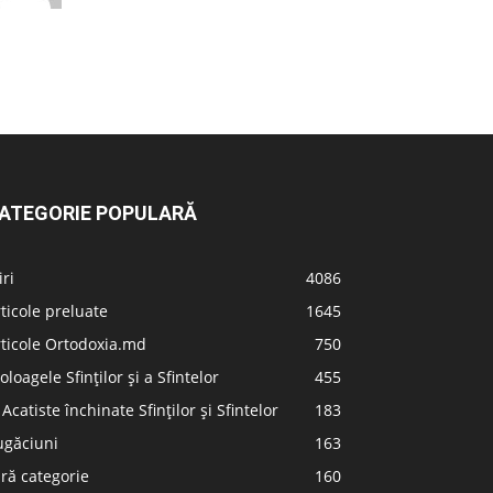
ATEGORIE POPULARĂ
iri
4086
ticole preluate
1645
ticole Ortodoxia.md
750
oloagele Sfinților și a Sfintelor
455
 Acatiste închinate Sfinților și Sfintelor
183
ugăciuni
163
ră categorie
160