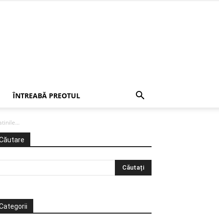
ÎNTREABĂ PREOTUL
inile...
Căutare
Categorii