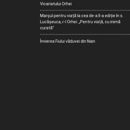
Vicariatului Orhei
Marșul pentru viață la cea de-a II-a ediție în s.
Lucășeuca, r-l Orhei: „Pentru viață, cu inimă
curată”
Învierea Fiului văduvei din Nain