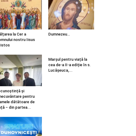
ălțarea la Cer a
Dumnezeu…
mnului nostru Iisus
istos
Marșul pentru viață la
cea de-a II-a ediție în s.
Lucășeuca,...
cunoștință și
necuvântare pentru
mele dătătoare de
ață – din partea...