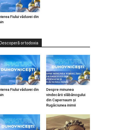
vierea Fiului văduvei din
in
Descoperă ortodoxia
vierea Fiului văduvei din
Despre minunea
in
vindecării slăbănogului
din Capernaum și
Rugăciunea inimii