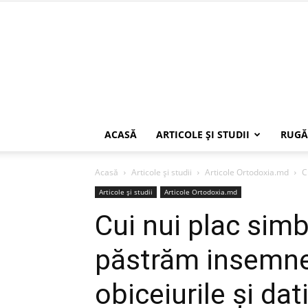
ACASĂ
ARTICOLE ŞI STUDII
RUGĂ
Acasă
Articole şi studii
Articole Ortodoxia.md
C
Articole şi studii
Articole Ortodoxia.md
Cui nui plac simb
păstrăm insemnel
obiceiurile și dat