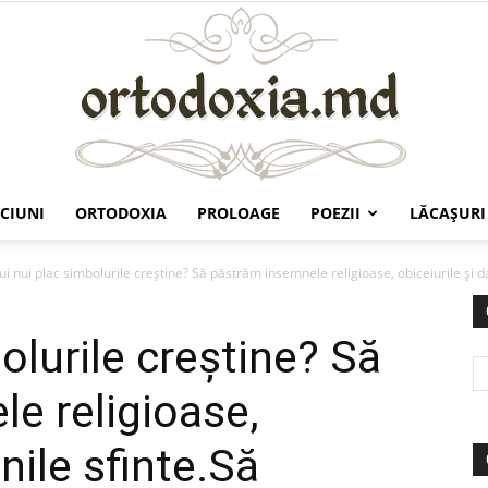
CIUNI
ORTODOXIA
PROLOAGE
POEZII
LĂCAŞURI
Ortodoxia.md
ui nui plac simbolurile creștine? Să păstrăm insemnele religioase, obiceiurile și dat
olurile creștine? Să
e religioase,
inile sfinte.Să