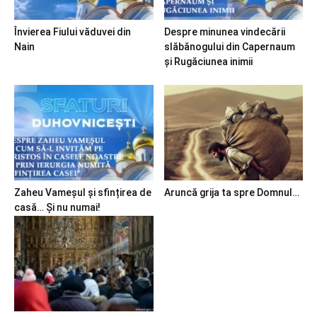
Învierea Fiului văduvei din
Despre minunea vindecării
Nain
slăbănogului din Capernaum
și Rugăciunea inimii
Zaheu Vameșul și sfințirea de
Aruncă grija ta spre Domnul…
casă… Și nu numai!