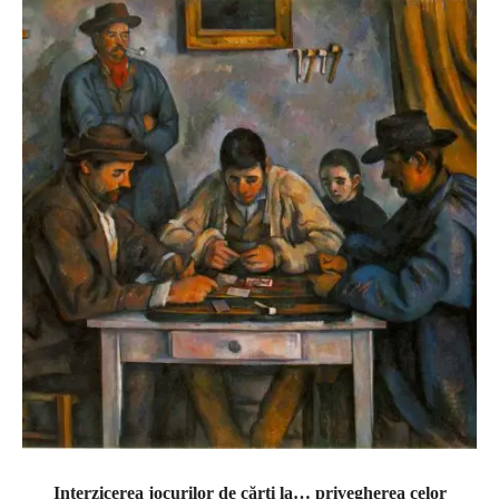
Interzicerea jocurilor de cărți la… privegherea celor