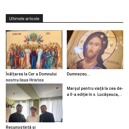
Ultimele articole
Înălțarea la Cer a Domnului
Dumnezeu…
nostru Iisus Hristos
Marșul pentru viață la cea de-
a II-a ediție în s. Lucășeuca,...
Recunoștință și