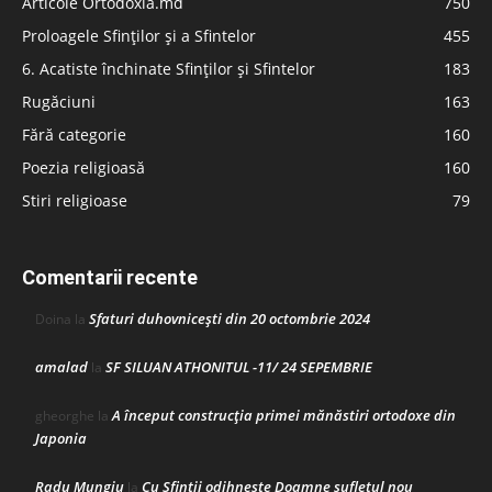
Articole Ortodoxia.md
750
Proloagele Sfinților și a Sfintelor
455
6. Acatiste închinate Sfinților și Sfintelor
183
Rugăciuni
163
Fără categorie
160
Poezia religioasă
160
Stiri religioase
79
Comentarii recente
Sfaturi duhovnicești din 20 octombrie 2024
Doina
la
amalad
SF SILUAN ATHONITUL -11/ 24 SEPEMBRIE
la
A început construcţia primei mănăstiri ortodoxe din
gheorghe
la
Japonia
Radu Mungiu
Cu Sfinții odihnește Doamne sufletul nou
la