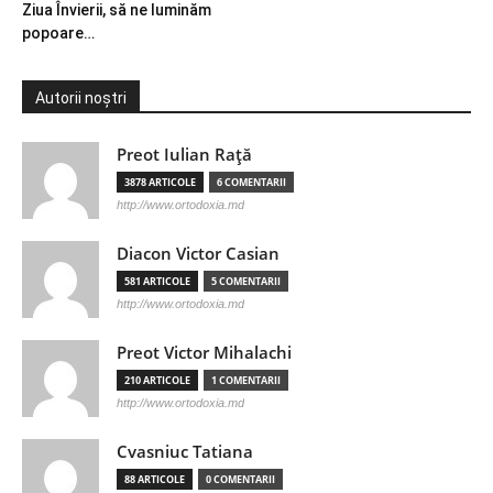
Ziua Învierii, să ne luminăm
popoare…
Autorii noștri
Preot Iulian Raţă
3878 ARTICOLE
6 COMENTARII
http://www.ortodoxia.md
Diacon Victor Casian
581 ARTICOLE
5 COMENTARII
http://www.ortodoxia.md
Preot Victor Mihalachi
210 ARTICOLE
1 COMENTARII
http://www.ortodoxia.md
Cvasniuc Tatiana
88 ARTICOLE
0 COMENTARII