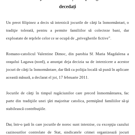
decedați
Un preot filipinez a decis să interzică jocurile de cărţi la înmormântari, o
tradiţie tolerată, pentru a permite familiilor să colecteze bani, dar
exploatate de reţelele celor ce se ocupă de „privegherile fictive”.
Romano-catolicul Valentine Dimoc, din parohia Sf. Maria Magdalena a
oraşului Lagawa (nord), a anunţat deja decizia sa de interzicere a acestor
jocuri de cărţi la înmormântare, dar fără ca poliţia locală să pună în aplicare
această măsură, a declarat el joi, 17 februarie 2011.
Jocurile de cărţi în timpul rugăciunilor care preced înmormântarea, fac
parte din tradiţiile unei ţări majoritar catolica, permiţând familiilor să-şi
stabilească contribuţiile.
Dar, într-o ţară în care jocurile de noroc sunt interzise, cu excepţia cazului
cazinourilor controlate de Stat, sindicatele crimei organizează jocuri