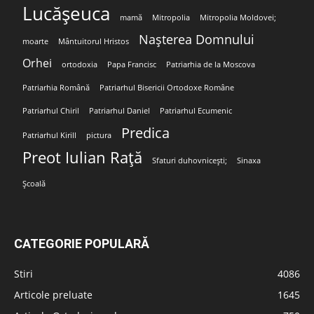
Lucășeuca
mamă
Mitropolia
Mitropolia Moldovei;
Nașterea Domnului
moarte
Mântuitorul Hristos
Orhei
ortodoxia
Papa Francisc
Patriarhia de la Moscova
Patriarhia Română
Patriarhul Bisericii Ortodoxe Române
Patriarhul Chiril
Patriarhul Daniel
Patriarhul Ecumenic
Predica
Patriarhul Kirill
pictura
Preot Iulian Rață
Sfaturi duhovnicești;
Sinaxa
Școală
CATEGORIE POPULARĂ
Stiri
4086
Articole preluate
1645