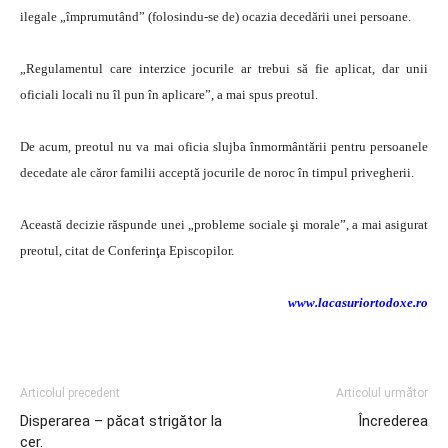
ilegale „împrumutând” (folosindu-se de) ocazia decedării unei persoane.
„Regulamentul care interzice jocurile ar trebui să fie aplicat, dar unii
oficiali locali nu îl pun în aplicare”, a mai spus preotul.
De acum, preotul nu va mai oficia slujba înmormântării pentru persoanele
decedate ale căror familii acceptă jocurile de noroc în timpul privegherii.
Această decizie răspunde unei „probleme sociale şi morale”, a mai asigurat
preotul, citat de Conferinţa Episcopilor.
www.lacasuriortodoxe.ro
Articolul precedent
Articolul următor
Disperarea – păcat strigător la
Încrederea
cer.