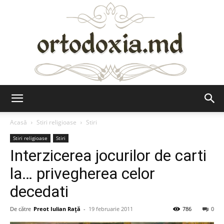
Ortodoxia.md
Acasă
Stiri religioase
Stiri
Stiri religioase
Stiri
Interzicerea jocurilor de carti
la… privegherea celor
decedati
De către
Preot Iulian Raţă
-
19 februarie 2011
786
0