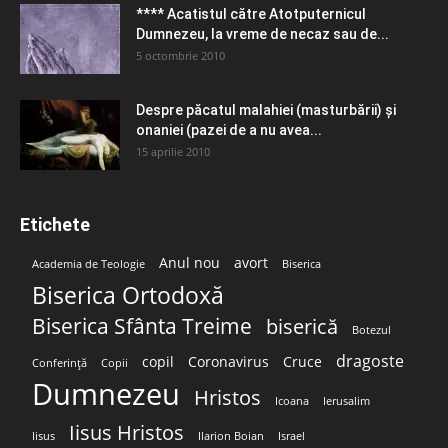
**** Acatistul către Atotputernicul
Dumnezeu, la vreme de necaz sau de...
5 octombrie 2010
Despre păcatul malahiei (masturbării) şi
onaniei (pazei de a nu avea...
15 aprilie 2010
Etichete
Anul nou
avort
Academia de Teologie
Biserica
Biserica Ortodoxă
Biserica Sfânta Treime
biserică
Botezul
dragoste
copil
Coronavirus
Cruce
Conferință
Copii
Dumnezeu
Hristos
Icoana
Ierusalim
Iisus Hristos
Iisus
Ilarion Boian
Israel