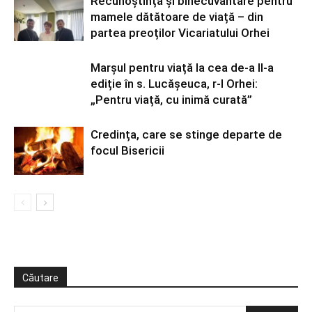
Recunoștință și binecuvântare pentru
mamele dătătoare de viață – din
partea preoților Vicariatului Orhei
Marșul pentru viață la cea de-a II-a
ediție în s. Lucășeuca, r-l Orhei:
„Pentru viață, cu inimă curată”
Credința, care se stinge departe de
focul Bisericii
Căutare