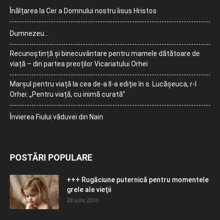
Înălțarea la Cer a Domnului nostru Iisus Hristos
Dumnezeu…
Recunoștință și binecuvântare pentru mamele dătătoare de
viață – din partea preoților Vicariatului Orhei
Marșul pentru viață la cea de-a II-a ediție în s. Lucășeuca, r-l
Orhei: „Pentru viață, cu inimă curată”
Învierea Fiului văduvei din Nain
POSTĂRI POPULARE
+++ Rugăciune puternică pentru momentele
grele ale vieţii
28 iulie 2010