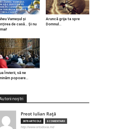
heu Vameșul și
Aruncă grija ta spre
ințirea de casă… Și nu
Domnul…
mai!
ua Învierii, să ne
minăm popoare…
Autorii noștri
Preot Iulian Raţă
3878 ARTICOLE
6 COMENTARII
http://www.ortodoxia.md