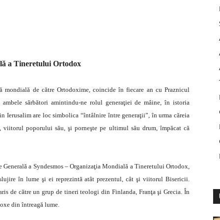
ă a Tineretului Ortodox
ră mondială de către Ortodoxime, coincide în fiecare an cu Praznicul
 ambele sărbători amintindu-ne rolul generaţiei de mâine, în istoria
n Ierusalim are loc simbolica “întâlnire între generaţii”, în urma căreia
 viitorul poporului său, şi porneşte pe ultimul său drum, împăcat că
nare Generală a Syndesmos – Organizaţia Mondială a Tineretului Ortodox,
ujire în lume şi ei reprezintă atât prezentul, cât şi viitorul Bisericii.
ris de către un grup de tineri teologi din Finlanda, Franţa şi Grecia. În
doxe din întreagă lume.