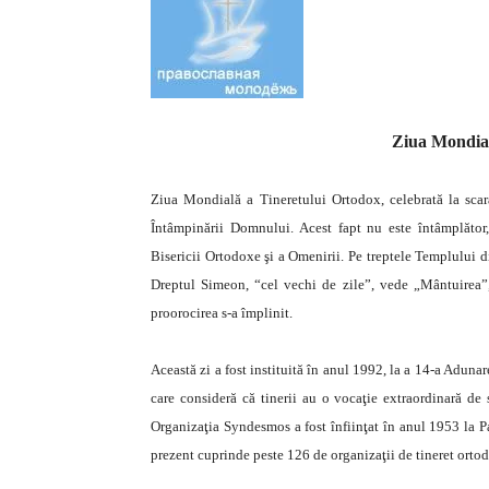
Ziua Mondial
Ziua Mondială a Tineretului Ortodox, celebrată la sca
Întâmpinării Domnului. Acest fapt nu este întâmplător,
Bisericii Ortodoxe şi a Omenirii.
Pe treptele Templului di
Dreptul Simeon, “cel vechi de zile”, vede „Mântuirea”,
proorocirea s-a împlinit.
Această zi a fost instituită în anul 1992, la a 14-a Adu
care consideră că tinerii au o vocaţie extraordinară de sl
Organizaţia Syndesmos a fost înfiinţat în anul 1953 la Pa
prezent cuprinde peste 126 de organizaţii de tineret orto