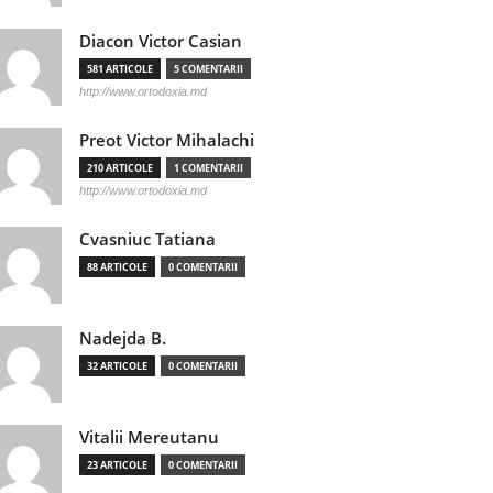
Diacon Victor Casian
581 ARTICOLE
5 COMENTARII
http://www.ortodoxia.md
Preot Victor Mihalachi
210 ARTICOLE
1 COMENTARII
http://www.ortodoxia.md
Cvasniuc Tatiana
88 ARTICOLE
0 COMENTARII
Nadejda B.
32 ARTICOLE
0 COMENTARII
Vitalii Mereutanu
23 ARTICOLE
0 COMENTARII