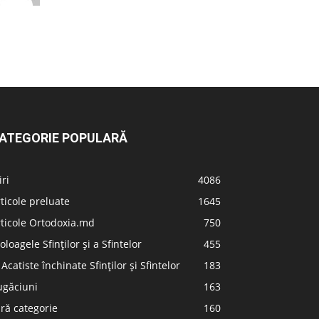
ATEGORIE POPULARĂ
iri
4086
ticole preluate
1645
ticole Ortodoxia.md
750
oloagele Sfinților și a Sfintelor
455
 Acatiste închinate Sfinților și Sfintelor
183
ugăciuni
163
ră categorie
160