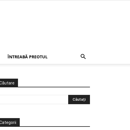
ÎNTREABĂ PREOTUL
Căutare
Categorii