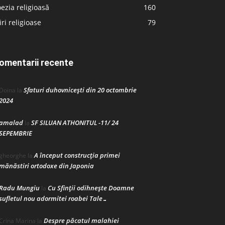
ezia religioasă
160
iri religioase
79
omentarii recente
Sfaturi duhovnicești din 20 octombrie
Doina
la
2024
amalad
SF SILUAN ATHONITUL -11/ 24
la
SEPEMBRIE
A început construcţia primei
gheorghe
la
mănăstiri ortodoxe din Japonia
Radu Mungiu
Cu Sfinții odihnește Doamne
la
sufletul nou adormitei roabei Tale…
Despre păcatul malahiei
Crina Marina
la