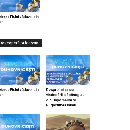
vierea Fiului văduvei din
in
Descoperă ortodoxia
vierea Fiului văduvei din
Despre minunea
in
vindecării slăbănogului
din Capernaum și
Rugăciunea inimii