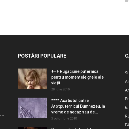
POSTĂRI POPULARE
C
+++ Rugăciune puternică
St
pentru momentele grele ale
Ar
vieţii
28 iulie 2010
Ar
Pr
**** Acatistul către
Atotputernicul Dumnezeu, la
6.
vreme de necaz sau de...
R
5 octombrie 2010
Fă