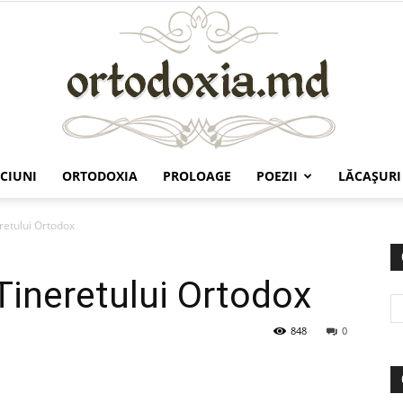
CIUNI
ORTODOXIA
PROLOAGE
POEZII
LĂCAŞURI
Ortodoxia.md
retului Ortodox
Tineretului Ortodox
848
0