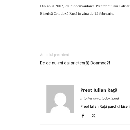
Din anul 2002, cu binecuvântarea Preafericitului Patriar
Biserică Ortodoxă Rusă în ziua de 15 februarie.
Articolul precedent
De ce nu-mi dai prieten(ă) Doamne?!
Preot Iulian Raţă
http://www.ortodoxia.md
Preot Iulian Rață parohul biser