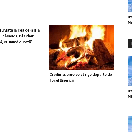
În
Na
u viață la cea de-a II-a
 Lucășeuca, r-l Orhei:
ă, cu inimă curată”
Credința, care se stinge departe de
focul Bisericii
În
Na