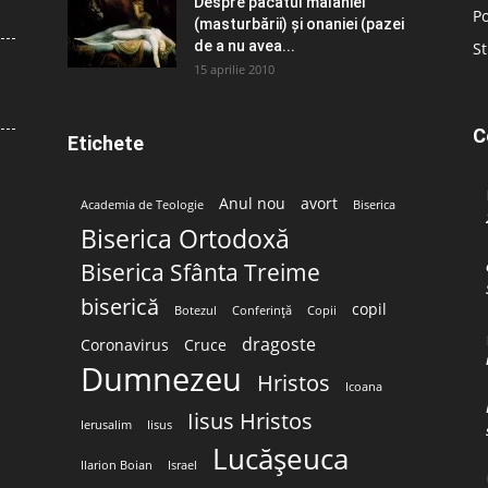
Despre păcatul malahiei
Po
(masturbării) şi onaniei (pazei
de a nu avea...
St
15 aprilie 2010
C
Etichete
Anul nou
avort
Academia de Teologie
Biserica
Biserica Ortodoxă
Biserica Sfânta Treime
biserică
copil
Botezul
Conferință
Copii
dragoste
Coronavirus
Cruce
Dumnezeu
Hristos
Icoana
Iisus Hristos
Ierusalim
Iisus
Lucășeuca
Ilarion Boian
Israel