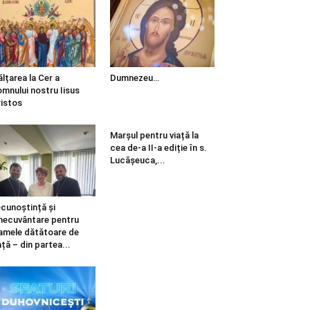
ălțarea la Cer a
Dumnezeu…
mnului nostru Iisus
istos
Marșul pentru viață la
cea de-a II-a ediție în s.
Lucășeuca,...
cunoștință și
necuvântare pentru
mele dătătoare de
ață – din partea...