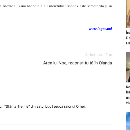
h Alexie II, Ziua Mondială a Tineretului Ortodox este sărbătorită şi în
www.logos.md
În
Do
Hr
Articolul următor
Arca lui Noe, reconstituită în Olanda
Re
bi
ma
vi
icii ”Sfânta Treime” din satul Lucășeuca raionul Orhei.