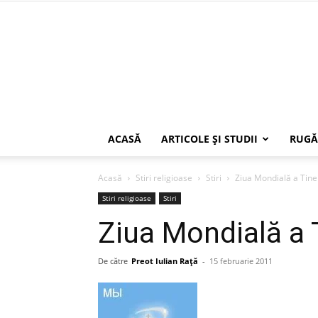
ACASĂ
ARTICOLE ŞI STUDII
RUGĂ
Acasă
Stiri religioase
Stiri
Ziua Mondială a Tine
Stiri religioase
Stiri
Ziua Mondială a 
De către
Preot Iulian Raţă
-
15 februarie 2011