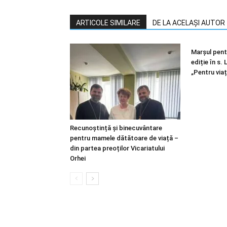
ARTICOLE SIMILARE
DE LA ACELAȘI AUTOR
Marșul pentr
ediție în s.
„Pentru viaț
Recunoștință și binecuvântare
pentru mamele dătătoare de viață –
din partea preoților Vicariatului
Orhei