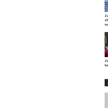
Za
sf
nu
Zi
lu