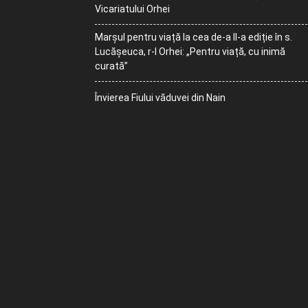
Vicariatului Orhei
Marșul pentru viață la cea de-a II-a ediție în s.
Lucășeuca, r-l Orhei: „Pentru viață, cu inimă
curată”
Învierea Fiului văduvei din Nain