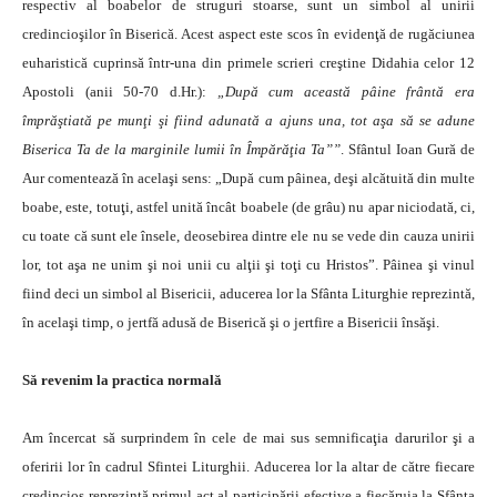
respectiv al boabelor de struguri stoarse, sunt un simbol al unirii
credincioşilor în Biserică. Acest aspect este scos în evidenţă de rugăciunea
euharistică cuprinsă într-una din primele scrieri creştine Didahia celor 12
Apostoli (anii 50-70 d.Hr.):
„După cum această pâine frântă era
împrăştiată pe munţi şi fiind adunată a ajuns una, tot aşa să se adune
Biserica Ta de la marginile lumii în Împărăţia Ta””
. Sfântul Ioan Gură de
Aur comentează în acelaşi sens: „După cum pâinea, deşi alcătuită din multe
boabe, este, totuţi, astfel unită încât boabele (de grâu) nu apar niciodată, ci,
cu toate că sunt ele însele, deosebirea dintre ele nu se vede din cauza unirii
lor, tot aşa ne unim şi noi unii cu alţii şi toţi cu Hristos”. Pâinea şi vinul
fiind deci un simbol al Bisericii, aducerea lor la Sfânta Liturghie reprezintă,
în acelaşi timp, o jertfă adusă de Biserică şi o jertfire a Bisericii însăşi.
Să revenim la practica normală
Am încercat să surprindem în cele de mai sus semnificaţia darurilor şi a
oferirii lor în cadrul Sfintei Liturghii. Aducerea lor la altar de către fiecare
credincios reprezintă primul act al participării efective a fiecăruia la Sfânta