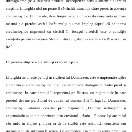
întreaga tradiţie a Bisericii primare, descoperind sensul autentic al trăirii
creştine. Liturghia nici nu poate fi săvârşită numai de către preot, în absenţa
credincioşilor. Din păcate, de-a lungul secolelor, această conştiinţă în mare
măsură s-a pierdut astfel încât mulţi nu mai înţeleg faptul că adunarea
credincioşilor împreună cu clericii în locaşul bisericii este o condiţie
esenţială pentru săvârşirea Sfintei Liturghii, slujba care face ca Biserica
„să
fie”
.
Împreuna slujire a clerului şi credincioşilor
Liturghia ne uneşte pe toţi în slujirea lui Dumnezeu, este o împreună-slujire
a clerului şi a credincioşilor. În slujbă alternează dialogurile dintre preot şi
credincioşi în care preotul îl reprezintă pe Hristos, cu rugăciunile în care
preotul devine purtătorul de cuvânt al comunitătii în faţa lui Dumnezeu,
credincioşii întărind cererile prin răspunsul
„Doamne miluieşte”
şi
exprimându-şi totala adeziune prin cuvântul
„Amin”
. Fiecare îşi are rolul
său unic în slujire şi lipsa sa de la slujbă este resimţită, conştient sau
inconştient, de întreaga Biserică. De asemenea, aşa cum prezenţa preotului