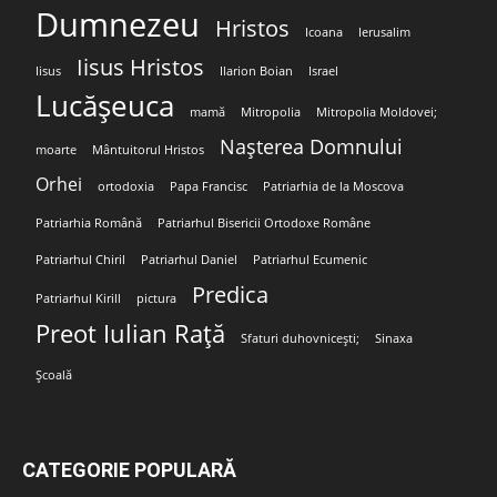
Dumnezeu
Hristos
Icoana
Ierusalim
Iisus Hristos
Iisus
Ilarion Boian
Israel
Lucășeuca
mamă
Mitropolia
Mitropolia Moldovei;
Nașterea Domnului
moarte
Mântuitorul Hristos
Orhei
ortodoxia
Papa Francisc
Patriarhia de la Moscova
Patriarhia Română
Patriarhul Bisericii Ortodoxe Române
Patriarhul Chiril
Patriarhul Daniel
Patriarhul Ecumenic
Predica
Patriarhul Kirill
pictura
Preot Iulian Rață
Sfaturi duhovnicești;
Sinaxa
Școală
CATEGORIE POPULARĂ