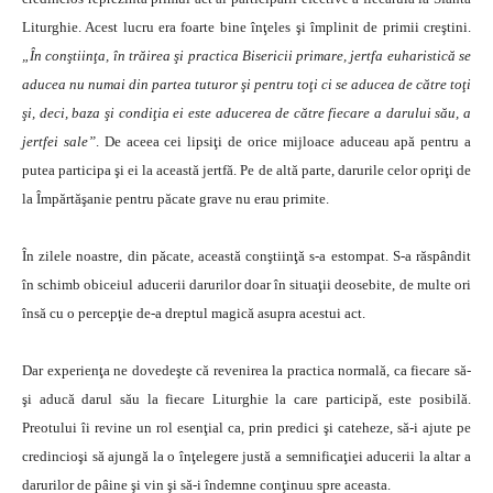
Liturghie. Acest lucru era foarte bine înţeles şi împlinit de primii creştini.
„În conştiinţa, în trăirea şi practica Bisericii primare, jertfa euharistică se
aducea nu numai din partea tuturor şi pentru toţi ci se aducea de către toţi
şi, deci, baza şi condiţia ei este aducerea de către fiecare a darului său, a
jertfei sale”
. De aceea cei lipsiţi de orice mijloace aduceau apă pentru a
putea participa şi ei la această jertfă. Pe de altă parte, darurile celor opriţi de
la Împărtăşanie pentru păcate grave nu erau primite.
În zilele noastre, din păcate, această conştiinţă s-a estompat. S-a răspândit
în schimb obiceiul aducerii darurilor doar în situaţii deosebite, de multe ori
însă cu o percepţie de-a dreptul magică asupra acestui act.
Dar experienţa ne dovedeşte că revenirea la practica normală, ca fiecare să-
şi aducă darul său la fiecare Liturghie la care participă, este posibilă.
Preotului îi revine un rol esenţial ca, prin predici şi cateheze, să-i ajute pe
credincioşi să ajungă la o înţelegere justă a semnificaţiei aducerii la altar a
darurilor de pâine şi vin şi să-i îndemne conţinuu spre aceasta.