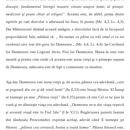
discuţie, fundamentul întregii noastre viziuni asupra lumii, al ştiinţei.
medicinii şi poate chiar al religiei”
. Aceasta este, de altfel, prima dintre
ispitele pe care diavolul o adresează lui Iisus, în pustiu (Mc. 4,3, Lc. 4,3).
Dar Mântuitorul dărâmă această amăgire a diavolului încă de la începutul
propovăduirii Sale, arătând că:
„ Nu numai cu pâine va trăi omul ci cu tot
cuvântul care iese din gura lui Dumnezeu „
(Mt. 4,4; Lc. 4,4). Iar Cuvântul
lui Dumnezeu este Logosul divin, Fiul lui Dumnezeu. Hrana în sine este
moartă şi pentru cine crede că aceasta este sursa vieţii şi o primeşte separat
de Dumnezeu, mâncarea este de fapt o comuniune cu moartea.
Aşa dar, Dumnezeu este sursa vieţii şi, de aceea, pâinea cea adevărată
„care
se pogoară din cer şi dă viată lumii”
(In 6,33) este însuşi Hristos. El Însuşi
se numeşte pe sine
„Pâinea vieţii”
(In 6,35) pentru că este Cel ce ne ţine în
viată şi ne dăruieşte viaţa cea adevărată.
„Dumnezeu ne-a dat viaţa veşnică
şi această viaşă este în Fiul Său”
(I In V,11). Rugăciunea punerii înainte
din rânduiala Proscomidiei exprimă acelaşi adevăr când îl numeşte pe
Hristos:
„pâinea cea cerească, hrana a toată lumea”
. Pâinea firească este,