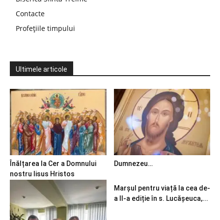
Contacte
Profețiile timpului
Ultimele articole
Înălțarea la Cer a Domnului
Dumnezeu…
nostru Iisus Hristos
Marșul pentru viață la cea de-
a II-a ediție în s. Lucășeuca,...