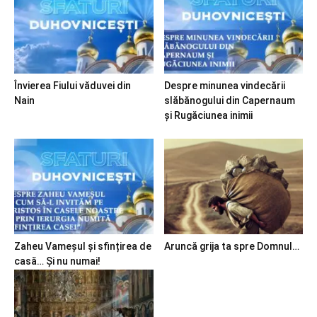
Învierea Fiului văduvei din
Despre minunea vindecării
Nain
slăbănogului din Capernaum
și Rugăciunea inimii
Zaheu Vameșul și sfințirea de
Aruncă grija ta spre Domnul…
casă… Și nu numai!