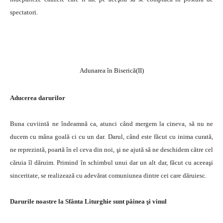
spectatori.
Adunarea în Biserică(II)
Aducerea darurilor
Buna cuviintă ne îndeamnă ca, atunci când mergem la cineva, să nu ne
ducem cu mâna goală ci cu un dar. Darul, când este făcut cu inima curată,
ne reprezintă, poartă în el ceva din noi, şi ne ajută să ne deschidem către cel
căruia îl dăruim. Primind în schimbul unui dar un alt dar, făcut cu aceeaşi
sinceritate, se realizează cu adevărat comuniunea dintre cei care dăruiesc.
Darurile noastre la Sfânta Liturghie sunt pâinea şi vinul