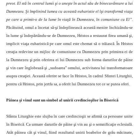
preot. El stă în centrul lumii şi o uneşte în actul său de binecuvântare a lui
Dumnezeu. Şi împlinind lumea cu această euharistie el îşi transformă viaţa
pe care a primit-o de la lume în viaţă în Dumnezeu, în comuniune cu El”
.
Păcătuind, omul a încetat să-şi îndeplinească această menire închizându-se
în lume şi îndepărtându-se de Dumnezeu, Hristos a restaurat firea umană şi,
implicit viaţa euharistică pe care omul este chemat să o trăiască. În Hristos
creaţia redevine un mijloc de comuniune cu Dumnezeu prin primirea ei de
la Dumnezeu şi prin oferirea ei lui Dumnezeu sub forma darurilor de pâine
şi vin care înglobează şi „sudoarea” omului, activitatea lui transformatoare
asupra creaţiei. Această oferire se face în Hristos, în cadrul Sfintei Liturghii,
pentru că Hristos, prin jertfa sa, a oferit lui Dumnezeu tot ce se putea oferi.
Pâinea şi vinul sunt un simbol al unirii credincioşilor în Biserică
Sfânta Liturghie este slujba în care credincioşii se afirmă ca persoane unite
în Biserică. Ca urmare darurile de pâine şi vin au şi o semnificaţie eclesială.
Atât pâinea cât şi vinul, fiind rezultatul unirii boabelor de grâu măcinate,