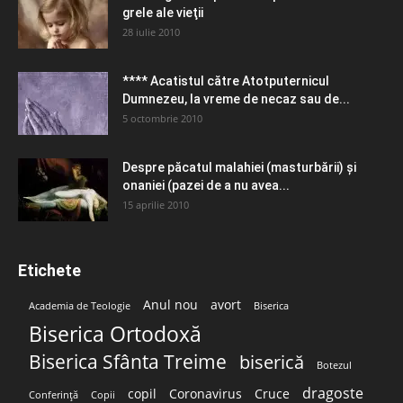
grele ale vieţii
28 iulie 2010
**** Acatistul către Atotputernicul
Dumnezeu, la vreme de necaz sau de...
5 octombrie 2010
Despre păcatul malahiei (masturbării) şi
onaniei (pazei de a nu avea...
15 aprilie 2010
Etichete
Anul nou
avort
Academia de Teologie
Biserica
Biserica Ortodoxă
Biserica Sfânta Treime
biserică
Botezul
dragoste
copil
Coronavirus
Cruce
Conferință
Copii