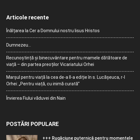
Articole recente
Înălțarea la Cer a Domnului nostru Iisus Hristos
Dumnezeu…
Recunoștință și binecuvântare pentru mamele dătătoare de
viață – din partea preoților Vicariatului Orhei
Marșul pentru viață la cea de-a II-a ediție în s. Lucășeuca, r-l
Orhei: „Pentru viață, cu inimă curată”
Învierea Fiului văduvei din Nain
POSTĂRI POPULARE
+++ Rugăciune puternică pentru momentele