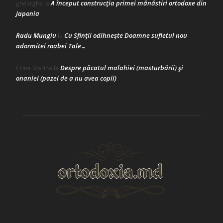
A început construcţia primei mănăstiri ortodoxe din
gheorghe
la
Japonia
Radu Mungiu
Cu Sfinții odihnește Doamne sufletul nou
la
adormitei roabei Tale…
Despre păcatul malahiei (masturbării) şi
Crina Marina
la
onaniei (pazei de a nu avea copii)