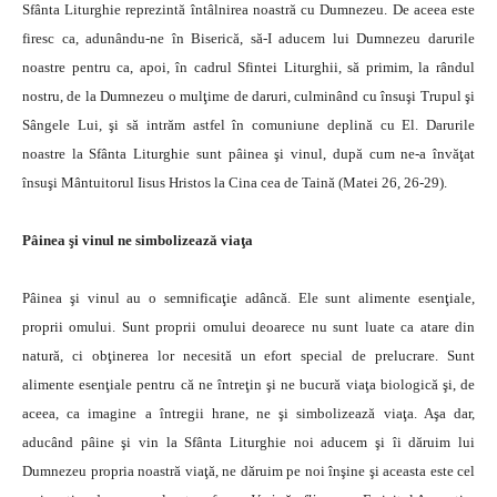
Sfânta Liturghie reprezintă întâlnirea noastră cu Dumnezeu. De aceea este
firesc ca, adunându-ne în Biserică, să-I aducem lui Dumnezeu darurile
noastre pentru ca, apoi, în cadrul Sfintei Liturghii, să primim, la rândul
nostru, de la Dumnezeu o mulţime de daruri, culminând cu însuşi Trupul şi
Sângele Lui, şi să intrăm astfel în comuniune deplină cu El. Darurile
noastre la Sfânta Liturghie sunt pâinea şi vinul, după cum ne-a învăţat
însuşi Mântuitorul Iisus Hristos la Cina cea de Taină (Matei 26, 26-29).
Pâinea şi vinul ne simbolizează viaţa
Pâinea şi vinul au o semnificaţie adâncă. Ele sunt alimente esenţiale,
proprii omului. Sunt proprii omului deoarece nu sunt luate ca atare din
natură, ci obţinerea lor necesită un efort special de prelucrare. Sunt
alimente esenţiale pentru că ne întreţin şi ne bucură viaţa biologică şi, de
aceea, ca imagine a întregii hrane, ne şi simbolizează viaţa. Aşa dar,
aducând pâine şi vin la Sfânta Liturghie noi aducem şi îi dăruim lui
Dumnezeu propria noastră viaţă, ne dăruim pe noi înşine şi aceasta este cel