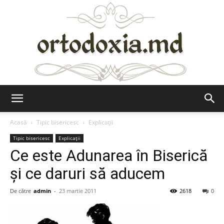
Ortodoxia.md
Acasă
Tipic bisericesc
Explicații
Tipic bisericesc
Explicații
Ce este Adunarea în Biserică
și ce daruri să aducem
De către
admin
-
23 martie 2011
2618
0