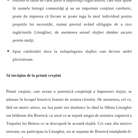
rostirea în taină de către preot a majorităţii rugăciunilor, care sunt spuse
în numele întregii comunităţi şi au un important conţinut catehetic,
poate da impresia că fiecare se poate ruga în mod individual pentru
propriile lui necesităti, numai preotul având obligaţia de a zice
rugăciunile Liturghiei; de asemenea sensul slujbei rămâne ascuns
pentru mulţi;
lipsa catehizării duce la neînţelegerea slujbei care devine astfel
plictisitoare.
Să învăţăm de la primii creştini
Primii creştini, care aveau o puternică conştiinţă a împreunei slujiri, se
adunau în locaşul bisericii înainte de sosirea clerului. De asemenea, cel ce,
fără un motiv serios, nu lua parte trei duminici la rând la Sfânta Liturghie
era înlăturat din Biserică, ca unul ce se separă singur de unitatea organică a
Trupului lui Hristos ce se descoperă în această slujbă. Cei care, din motive
serioase, nu participau la Liturghie, nu se separau de Biserică trimiţându-li-