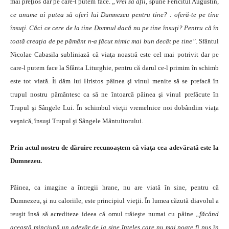
mai preţios dar pe care-l putem face.
„Vrei să afli,
spune Fericitul Augustin,
ce anume ai putea să oferi lui Dumnezeu pentru tine? : oferă-te pe tine
însuţi. Căci ce cere de la tine Domnul dacă nu pe tine însuţi? Pentru că în
toată creaţia de pe pământ n-a făcut nimic mai bun decât pe tine”
. Sfântul
Nicolae Cabasila subliniază că viaţa noastră este cel mai potrivit dar pe
care-l putem face la Sfânta Liturghie, pentru că darul ce-l primim în schimb
este tot viată. Îi dăm lui Hristos pâinea şi vinul menite să se prefacă în
trupul nostru pământesc ca să ne întoarcă pâinea şi vinul prefăcute în
Trupul şi Sângele Lui. În schimbul vieţii vremelnice noi dobândim viaţa
veşnică, însuşi Trupul şi Sângele Mântuitorului.
Prin actul nostru de dăruire recunoaştem că viaţa cea adevărată este la
Dumnezeu.
Pâinea, ca imagine a întregii hrane, nu are viată în sine, pentru că
Dumnezeu, şi nu caloriile, este principiul vieţii. În lumea căzută diavolul a
reuşit însă să acrediteze ideea că omul trăieşte numai cu pâine
„făcând
această minciună un adevăr de la sine înţeles care nu mai poate fi pus în