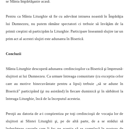
se Sfânta Împărtăşanie acasă.
Pentru ca Sfânta Liturghie să fie cu adevărat intrarea noastră în Împărăţia
lui Dumnezeu, nu putem rămâne spectatori ci trebuie să învăţăm de la
primii creştini să participăm la Liturghie. Participare înseamnă slujire iar un
prim act al acestei slujiri este adunarea în Biserică.
Concluzii
Sfânta Liturghie descoperă adunarea credincioşilor ca Biserică şi împreună-
slujitori ai lui Dumnezeu. Ca urmare întreaga comunitate (cu exceptia celor
care au motive binecuvântate pentru a lipsi) trebuie „să se adune în
Biserică” participând (şi nu asistând) în fiecare duminică şi în sărbători la
întreaga Liturghie, încă de la începutul acesteia.
Preoţii au datoria de a-i conştientiza pe toţi credincioşii de vocaţia lor de
slujitori ai Sfintei Liturghii şi, pe de altă parte, de a se strădui să
îndepărteze cauzele care îi fac pe aceştia să se complacă în postura de