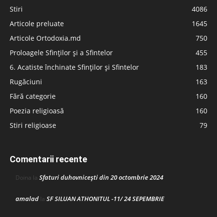
Stiri
4086
Articole preluate
1645
Articole Ortodoxia.md
750
Proloagele Sfinților și a Sfintelor
455
6. Acatiste închinate Sfinților și Sfintelor
183
Rugăciuni
163
Fără categorie
160
Poezia religioasă
160
Stiri religioase
79
Comentarii recente
Sfaturi duhovnicești din 20 octombrie 2024
Doina
la
amalad
SF SILUAN ATHONITUL -11/ 24 SEPEMBRIE
la