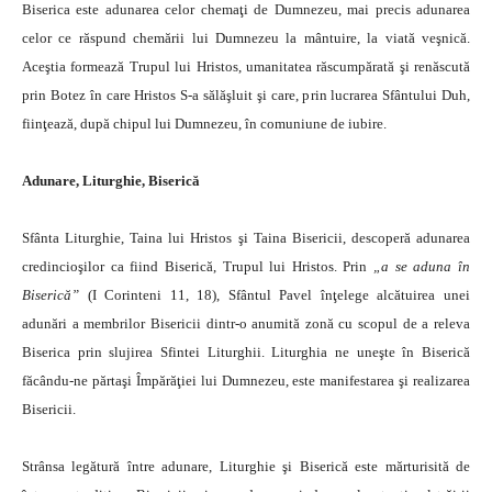
Biserica este adunarea celor chemaţi de Dumnezeu, mai precis adunarea
celor ce răspund chemării lui Dumnezeu la mântuire, la viată veşnică.
Aceştia formează Trupul lui Hristos, umanitatea răscumpărată şi renăscută
prin Botez în care Hristos S-a sălăşluit şi care, prin lucrarea Sfântului Duh,
fiinţează, după chipul lui Dumnezeu, în comuniune de iubire.
Adunare, Liturghie, Biserică
Sfânta Liturghie, Taina lui Hristos şi Taina Bisericii, descoperă adunarea
credincioşilor ca fiind Biserică, Trupul lui Hristos. Prin
„a se aduna în
Biserică”
(I Corinteni 11, 18), Sfântul Pavel înţelege alcătuirea unei
adunări a membrilor Bisericii dintr-o anumită zonă cu scopul de a releva
Biserica prin slujirea Sfintei Liturghii. Liturghia ne uneşte în Biserică
făcându-ne părtaşi Împărăţiei lui Dumnezeu, este manifestarea şi realizarea
Bisericii.
Strânsa legătură între adunare, Liturghie şi Biserică este mărturisită de