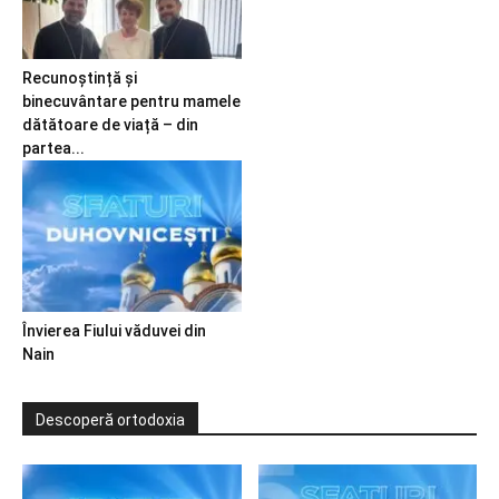
Recunoștință și
binecuvântare pentru mamele
dătătoare de viață – din
partea...
Învierea Fiului văduvei din
Nain
Descoperă ortodoxia