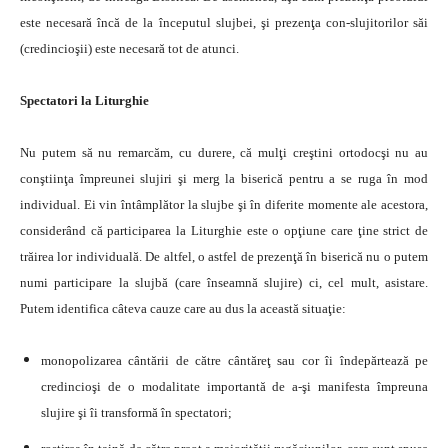
este necesară încă de la începutul slujbei, şi prezenţa con-slujitorilor săi
(credincioşii) este necesară tot de atunci.
Spectatori la Liturghie
Nu putem să nu remarcăm, cu durere, că mulţi creştini ortodocşi nu au
conştiinţa împreunei slujiri şi merg la biserică pentru a se ruga în mod
individual. Ei vin întâmplător la slujbe şi în diferite momente ale acestora,
considerând că participarea la Liturghie este o opţiune care ţine strict de
trăirea lor individuală. De altfel, o astfel de prezenţă în biserică nu o putem
numi participare la slujbă (care înseamnă slujire) ci, cel mult, asistare.
Putem identifica câteva cauze care au dus la această situaţie:
monopolizarea cântării de către cântăreţ sau cor îi îndepărtează pe
credincioşi de o modalitate importantă de a-şi manifesta împreuna
slujire şi îi transformă în spectatori;