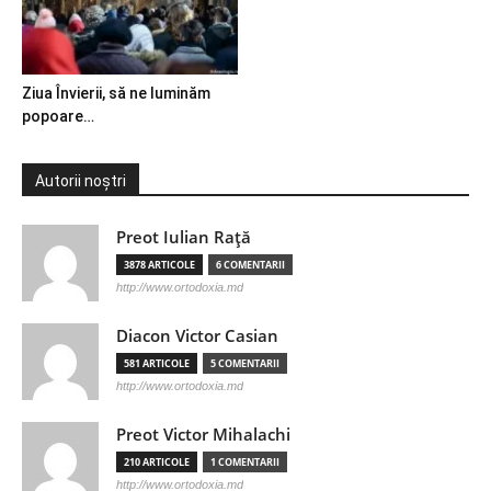
Ziua Învierii, să ne luminăm
popoare…
Autorii noștri
Preot Iulian Raţă
3878 ARTICOLE
6 COMENTARII
http://www.ortodoxia.md
Diacon Victor Casian
581 ARTICOLE
5 COMENTARII
http://www.ortodoxia.md
Preot Victor Mihalachi
210 ARTICOLE
1 COMENTARII
http://www.ortodoxia.md