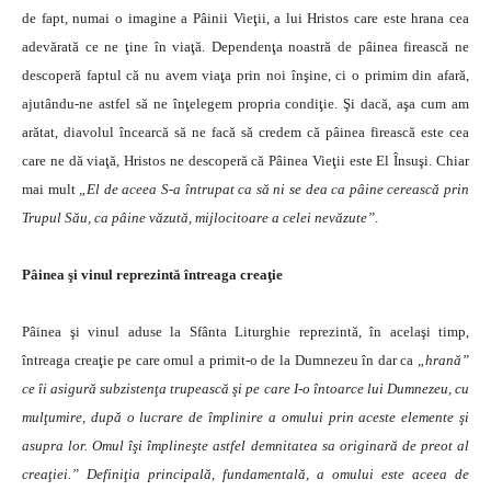
de fapt, numai o imagine a Pâinii Vieţii, a lui Hristos care este hrana cea
adevărată ce ne ţine în viaţă. Dependenţa noastră de pâinea firească ne
descoperă faptul că nu avem viaţa prin noi înşine, ci o primim din afară,
ajutându-ne astfel să ne înţelegem propria condiţie. Şi dacă, aşa cum am
arătat, diavolul încearcă să ne facă să credem că pâinea firească este cea
care ne dă viaţă, Hristos ne descoperă că Pâinea Vieţii este El Însuşi. Chiar
mai mult
„El de aceea S-a întrupat ca să ni se dea ca pâine cerească prin
Trupul Său, ca pâine văzută, mijlocitoare a celei nevăzute”
.
Pâinea şi vinul reprezintă întreaga creaţie
Pâinea şi vinul aduse la Sfânta Liturghie reprezintă, în acelaşi timp,
întreaga creaţie pe care omul a primit-o de la Dumnezeu în dar ca
„hrană”
ce îi asigură subzistenţa trupească şi pe care I-o întoarce lui Dumnezeu, cu
mulţumire, după o lucrare de împlinire a omului prin aceste elemente şi
asupra lor. Omul îşi împlineşte astfel demnitatea sa originară de preot al
creaţiei.” Definiţia principală, fundamentală, a omului este aceea de