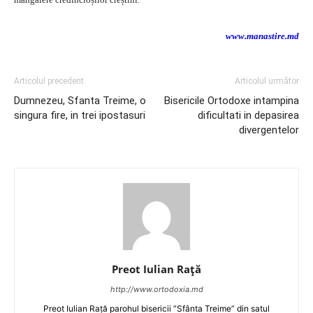
www.manastire.md
Articolul precedent
Articolul următor
Dumnezeu, Sfanta Treime, o
Bisericile Ortodoxe intampina
singura fire, in trei ipostasuri
dificultati in depasirea
divergentelor
Preot Iulian Raţă
http://www.ortodoxia.md
Preot Iulian Rață parohul bisericii ”Sfânta Treime” din satul