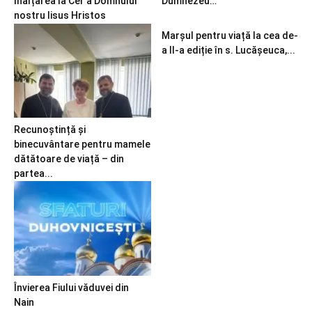
Înălțarea la Cer a Domnului
Dumnezeu…
nostru Iisus Hristos
Marșul pentru viață la cea de-
a II-a ediție în s. Lucășeuca,...
Recunoștință și
binecuvântare pentru mamele
dătătoare de viață – din
partea...
Învierea Fiului văduvei din
Nain