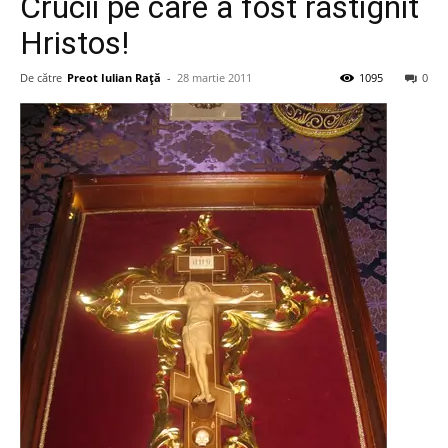
Crucii pe care a fost răstignit
Hristos!
De către
Preot Iulian Raţă
-
28 martie 2011
1095
0