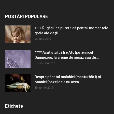
POSTĂRI POPULARE
+++ Rugăciune puternică pentru momentele
grele ale vieţii
28 iulie 2010
**** Acatistul către Atotputernicul
Dumnezeu, la vreme de necaz sau de...
5 octombrie 2010
Despre păcatul malahiei (masturbării) şi
onaniei (pazei de a nu avea...
15 aprilie 2010
Etichete