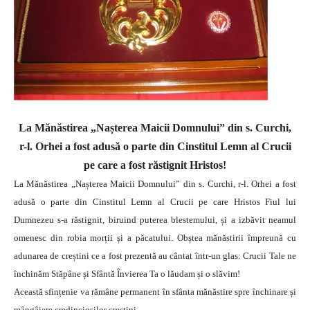
La Mănăstirea „Nașterea Maicii Domnului” din s. Curchi,
r-l. Orhei a fost adusă o parte din Cinstitul Lemn al Crucii
pe care a fost răstignit Hristos!
La Mănăstirea „Nașterea Maicii Domnului” din s. Curchi, r-l. Orhei a fost
adusă o parte din Cinstitul Lemn al Crucii pe care Hristos Fiul lui
Dumnezeu s-a răstignit, biruind puterea blestemului, și a izbăvit neamul
omenesc din robia morții și a păcatului.
Obștea mănăstirii împreună cu
adunarea de creștini ce a fost prezentă au cântat într-un glas: Crucii Tale ne
închinăm Stăpâne și Sfântă Învierea Ta o lăudam și o slăvim!
Această sfințenie va rămâne permanent în sfânta mănăstire spre închinare și
mângâiere credincioșilor creștini.