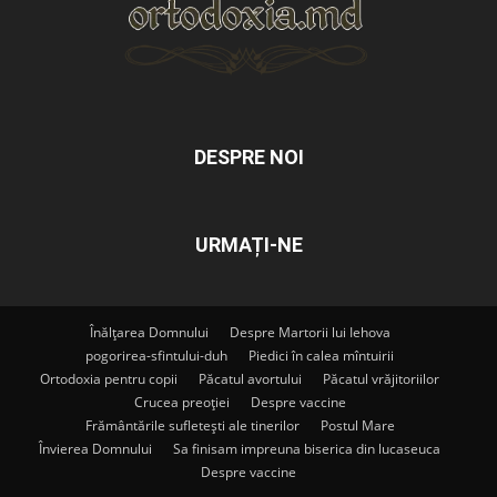
DESPRE NOI
URMAȚI-NE
Înălțarea Domnului
Despre Martorii lui Iehova
pogorirea-sfintului-duh
Piedici în calea mîntuirii
Ortodoxia pentru copii
Păcatul avortului
Păcatul vrăjitoriilor
Crucea preoției
Despre vaccine
Frământările sufletești ale tinerilor
Postul Mare
Învierea Domnului
Sa finisam impreuna biserica din lucaseuca
Despre vaccine