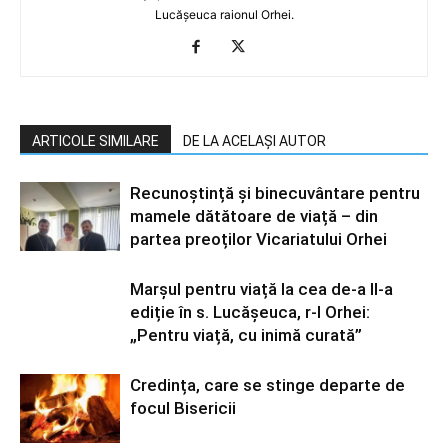
Lucășeuca raionul Orhei.
ARTICOLE SIMILARE
DE LA ACELAȘI AUTOR
Recunoștință și binecuvântare pentru
mamele dătătoare de viață – din
partea preoților Vicariatului Orhei
Marșul pentru viață la cea de-a II-a
ediție în s. Lucășeuca, r-l Orhei:
„Pentru viață, cu inimă curată”
Credința, care se stinge departe de
focul Bisericii