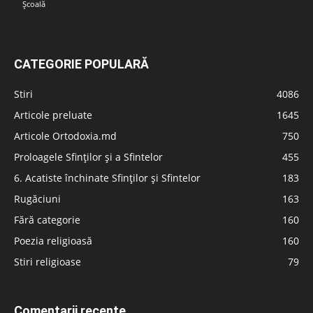
Școală
CATEGORIE POPULARĂ
Stiri
4086
Articole preluate
1645
Articole Ortodoxia.md
750
Proloagele Sfinților și a Sfintelor
455
6. Acatiste închinate Sfinților și Sfintelor
183
Rugăciuni
163
Fără categorie
160
Poezia religioasă
160
Stiri religioase
79
Comentarii recente