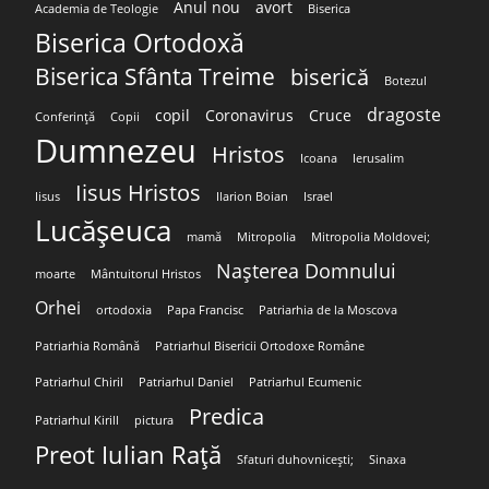
Anul nou
avort
Academia de Teologie
Biserica
Biserica Ortodoxă
Biserica Sfânta Treime
biserică
Botezul
dragoste
copil
Coronavirus
Cruce
Conferință
Copii
Dumnezeu
Hristos
Icoana
Ierusalim
Iisus Hristos
Iisus
Ilarion Boian
Israel
Lucășeuca
mamă
Mitropolia
Mitropolia Moldovei;
Nașterea Domnului
moarte
Mântuitorul Hristos
Orhei
ortodoxia
Papa Francisc
Patriarhia de la Moscova
Patriarhia Română
Patriarhul Bisericii Ortodoxe Române
Patriarhul Chiril
Patriarhul Daniel
Patriarhul Ecumenic
Predica
Patriarhul Kirill
pictura
Preot Iulian Rață
Sfaturi duhovnicești;
Sinaxa