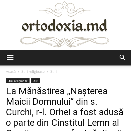
Ortodoxia.md
Acasă
Stiri religioase
Stiri
Stiri religioase
Stiri
La Mănăstirea „Nașterea
Maicii Domnului” din s.
Curchi, r-l. Orhei a fost adusă
o parte din Cinstitul Lemn al