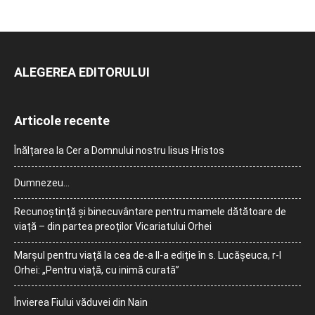
ALEGEREA EDITORULUI
Articole recente
Înălțarea la Cer a Domnului nostru Iisus Hristos
Dumnezeu…
Recunoștință și binecuvântare pentru mamele dătătoare de
viață – din partea preoților Vicariatului Orhei
Marșul pentru viață la cea de-a II-a ediție în s. Lucășeuca, r-l
Orhei: „Pentru viață, cu inimă curată”
Învierea Fiului văduvei din Nain