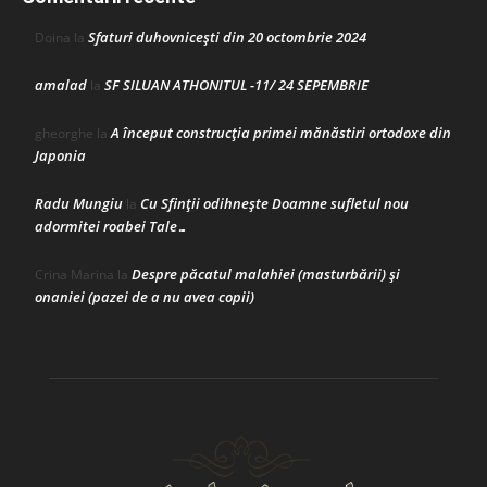
Sfaturi duhovnicești din 20 octombrie 2024
Doina
la
amalad
SF SILUAN ATHONITUL -11/ 24 SEPEMBRIE
la
A început construcţia primei mănăstiri ortodoxe din
gheorghe
la
Japonia
Radu Mungiu
Cu Sfinții odihnește Doamne sufletul nou
la
adormitei roabei Tale…
Despre păcatul malahiei (masturbării) şi
Crina Marina
la
onaniei (pazei de a nu avea copii)