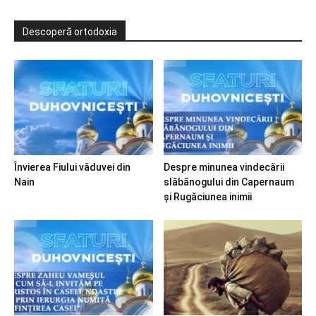
Descoperă ortodoxia
Învierea Fiului văduvei din
Despre minunea vindecării
Nain
slăbănogului din Capernaum
și Rugăciunea inimii