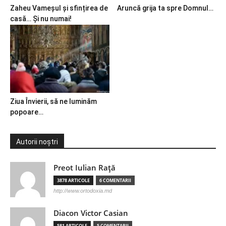
Zaheu Vameșul și sfințirea de
Aruncă grija ta spre Domnul…
casă… Și nu numai!
Ziua Învierii, să ne luminăm
popoare…
Autorii noștri
Preot Iulian Raţă
3878 ARTICOLE
6 COMENTARII
http://www.ortodoxia.md
Diacon Victor Casian
581 ARTICOLE
5 COMENTARII