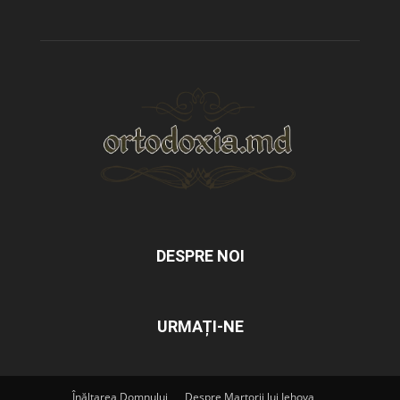
DESPRE NOI
URMAȚI-NE
Înălțarea Domnului
Despre Martorii lui Iehova