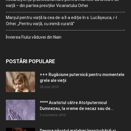
viață – din partea preoților Vicariatului Orhei
Marșul pentru viață la cea de-a II-a ediție în s. Lucășeuca, r-l
Orhei: „Pentru viață, cu inimă curată”
Învierea Fiului văduvei din Nain
POSTĂRI POPULARE
+++ Rugăciune puternică pentru momentele
grele ale vieţii
28 iulie 2010
**** Acatistul către Atotputernicul
Dumnezeu, la vreme de necaz sau de...
5 octombrie 2010
Despre păcatul malahiei (masturbării) şi