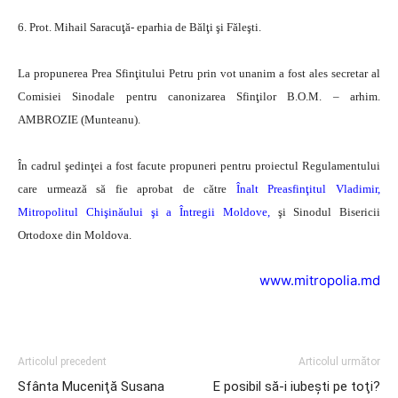
6. Prot. Mihail Saracuţă- eparhia de Bălţi şi Făleşti.
La propunerea Prea Sfinţitului Petru prin vot unanim a fost ales secretar al
Comisiei Sinodale pentru canonizarea Sfinţilor B.O.M. – arhim.
AMBROZIE (Munteanu).
În cadrul şedinţei a fost facute propuneri pentru proiectul Regulamentului
care urmează să fie aprobat de către
Înalt Preasfinţitul Vladimir,
Mitropolitul Chişinăului şi a Întregii Moldove,
şi Sinodul Bisericii
Ortodoxe din Moldova.
www.mitropolia.md
Articolul precedent
Articolul următor
Sfânta Muceniţă Susana
E posibil să-i iubeşti pe toţi?