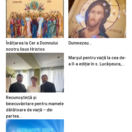
Înălțarea la Cer a Domnului
Dumnezeu…
nostru Iisus Hristos
Marșul pentru viață la cea de-
a II-a ediție în s. Lucășeuca,...
Recunoștință și
binecuvântare pentru mamele
dătătoare de viață – din
partea...