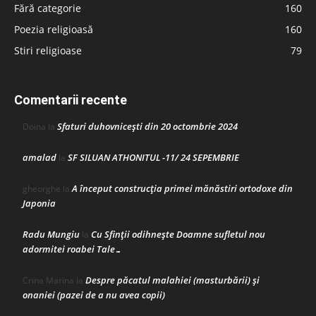
Fără categorie
160
Poezia religioasă
160
Stiri religioase
79
Comentarii recente
Sfaturi duhovnicești din 20 octombrie 2024
Doina
la
amalad
SF SILUAN ATHONITUL -11/ 24 SEPEMBRIE
la
A început construcţia primei mănăstiri ortodoxe din
gheorghe
la
Japonia
Radu Mungiu
Cu Sfinții odihnește Doamne sufletul nou
la
adormitei roabei Tale…
Despre păcatul malahiei (masturbării) şi
Crina Marina
la
onaniei (pazei de a nu avea copii)