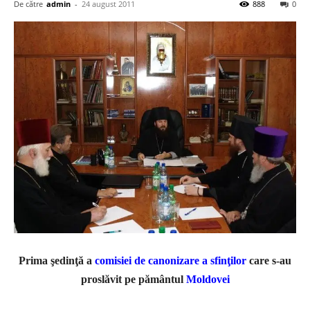
De către
admin
-
24 august 2011
888
0
Prima şedinţă a
comisiei de canonizare a sfinţilor
care s-au
proslăvit pe pământul
Moldovei