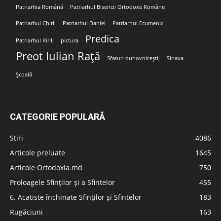
Patriarhia Română
Patriarhul Bisericii Ortodoxe Române
Patriarhul Chiril
Patriarhul Daniel
Patriarhul Ecumenic
Predica
Patriarhul Kirill
pictura
Preot Iulian Rață
Sfaturi duhovnicești;
Sinaxa
Școală
CATEGORIE POPULARĂ
Stiri
4086
Articole preluate
1645
Articole Ortodoxia.md
750
Proloagele Sfinților și a Sfintelor
455
6. Acatiste închinate Sfinților și Sfintelor
183
Rugăciuni
163