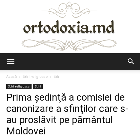
Ortodoxia.md
Acasă
Stiri religioase
Stiri
Stiri religioase
Stiri
Prima şedinţă a comisiei de
canonizare a sfinţilor care s-
au proslăvit pe pământul
Moldovei