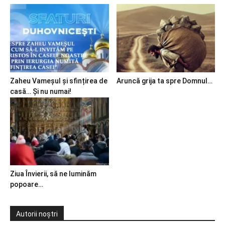
Zaheu Vameșul și sfințirea de
Aruncă grija ta spre Domnul…
casă… Și nu numai!
Ziua Învierii, să ne luminăm
popoare…
Autorii noștri