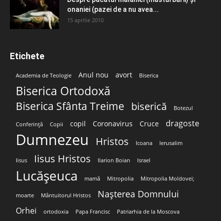
onaniei (pazei de a nu avea...
15 aprilie 2010
Etichete
Anul nou
avort
Academia de Teologie
Biserica
Biserica Ortodoxă
Biserica Sfânta Treime
biserică
Botezul
dragoste
copil
Coronavirus
Cruce
Conferință
Copii
Dumnezeu
Hristos
Icoana
Ierusalim
Iisus Hristos
Iisus
Ilarion Boian
Israel
Lucășeuca
mamă
Mitropolia
Mitropolia Moldovei;
Nașterea Domnului
moarte
Mântuitorul Hristos
Orhei
ortodoxia
Papa Francisc
Patriarhia de la Moscova