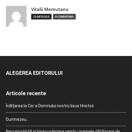
Vitalii Mereutanu
23 ARTICOLE
0 COMENTARII
ALEGEREA EDITORULUI
Articole recente
Înălțarea la Cer a Domnului nostru Iisus Hristos
Dumnezeu…
Recunoștință și binecuvântare pentru mamele dătătoare de