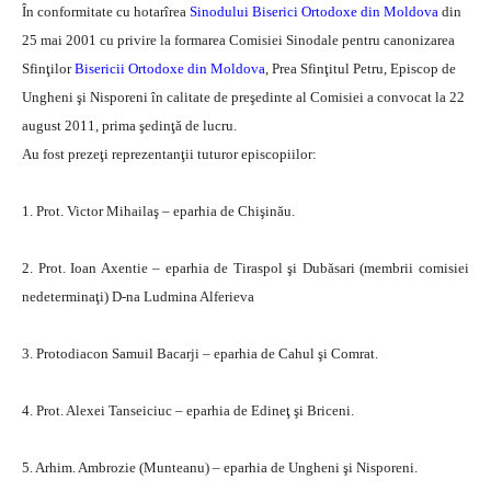
În conformitate cu hotarîrea
Sinodului Biserici Ortodoxe din Moldova
din
25 mai 2001 cu privire la formarea Comisiei Sinodale pentru canonizarea
Sfinţilor
Bisericii Ortodoxe din Moldova
, Prea Sfinţitul Petru, Episcop de
Ungheni şi Nisporeni în calitate de preşedinte al Comisiei a convocat la 22
august 2011, prima şedinţă de lucru.
Au fost prezeţi reprezentanţii tuturor episcopiilor:
1. Prot. Victor Mihailaş – eparhia de Chişinău.
2. Prot. Ioan Axentie – eparhia de Tiraspol şi Dubăsari (membrii comisiei
nedeterminaţi) D-na Ludmina Alferieva
3. Protodiacon Samuil Bacarji – eparhia de Cahul şi Comrat.
4. Prot. Alexei Tanseiciuc – eparhia de Edineţ şi Briceni.
5. Arhim. Ambrozie (Munteanu) – eparhia de Ungheni şi Nisporeni.