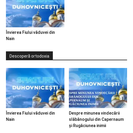
Învierea Fiului văduvei din
Nain
Descoperă ortodoxia
Învierea Fiului văduvei din
Despre minunea vindecării
Nain
slăbănogului din Capernaum
și Rugăciunea inimii