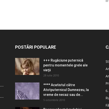
POSTĂRI POPULARE
C
+++ Rugăciune puternică
St
pentru momentele grele ale
Ar
vieţii
28 iulie 2010
Ar
Pr
**** Acatistul către
Atotputernicul Dumnezeu, la
6.
vreme de necaz sau de...
R
5 octombrie 2010
Fă