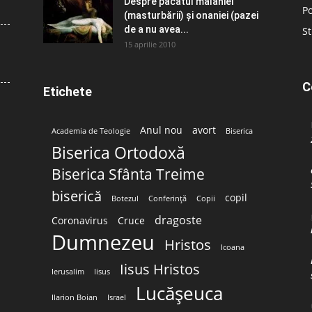
Despre păcatul malahiei
Po
(masturbării) şi onaniei (pazei
de a nu avea...
St
15 aprilie 2010
C
Etichete
Anul nou
avort
Academia de Teologie
Biserica
Biserica Ortodoxă
Biserica Sfânta Treime
biserică
copil
Botezul
Conferință
Copii
dragoste
Coronavirus
Cruce
Dumnezeu
Hristos
Icoana
Iisus Hristos
Ierusalim
Iisus
Lucășeuca
Ilarion Boian
Israel