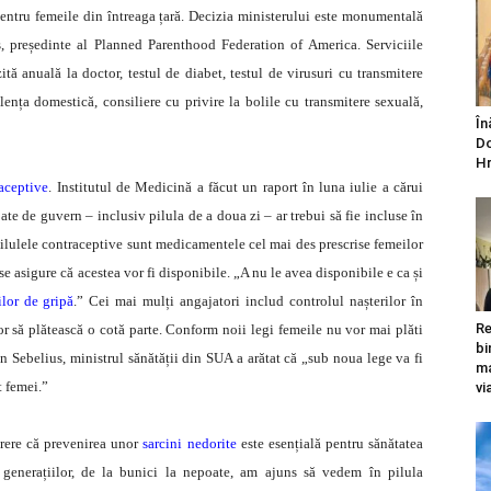
 pentru femeile din întreaga țară. Decizia ministerului este monumentală
, președinte al Planned Parenthood Federation of America. Serviciile
ită anuală la doctor, testul de diabet, testul de virusuri cu transmitere
olența domestică, consiliere cu privire la bolile cu transmitere sexuală,
În
Do
Hr
raceptive
. Institutul de Medicină a făcut un raport în luna iulie a cărui
te de guvern – inclusiv pilula de a doua zi – ar trebui să fie incluse în
. Pilulele contraceptive sunt medicamentele cel mai des prescrise femeilor
se asigure că acestea vor fi disponibile. „A nu le avea disponibile e ca și
ilor de gripă
.” Cei mai mulți angajatori includ controlul nașterilor în
Re
ilor să plătească o cotă parte. Conform noii legi femeile nu vor mai plăti
bi
n Sebelius, ministrul sănătății din SUA a arătat că „sub noua lege va fi
ma
t femei.”
vi
ărere că prevenirea unor
sarcini nedorite
este esențială pentru sănătatea
l generațiilor, de la bunici la nepoate, am ajuns să vedem în pilula