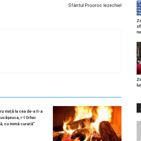
Sfântul Prooroc Iezechiel
Za
sf
nu
Zi
lu
u viață la cea de-a II-a
 Lucășeuca, r-l Orhei:
ă, cu inimă curată”