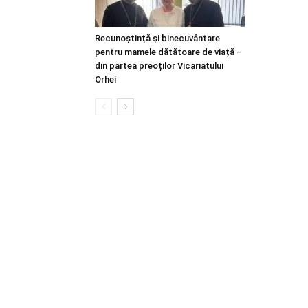
Recunoștință și binecuvântare
pentru mamele dătătoare de viață –
din partea preoților Vicariatului
Orhei