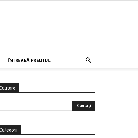
ÎNTREABĂ PREOTUL
Căutare
Categorii