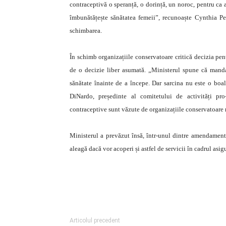
contraceptivă o speranță, o dorință, un noroc, pentru ca
îmbunătățește sănătatea femeii”, recunoaște Cynthia P
schimbarea.
În schimb organizațiile conservatoare critică decizia pentr
de o decizie liber asumată. „Ministerul spune că manda
sănătate înainte de a începe. Dar sarcina nu este o boa
DiNardo, președinte al comitetului de activități pr
contraceptive sunt văzute de organizațiile conservatoare 
Ministerul a prevăzut însă, într-unul dintre amendamente, 
aleagă dacă vor acoperi și astfel de servicii în cadrul asigu
Articolul precedent