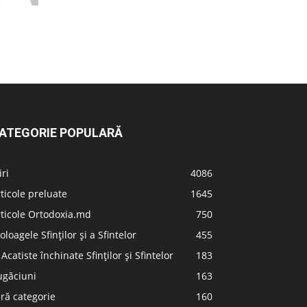
ATEGORIE POPULARĂ
iri
4086
ticole preluate
1645
ticole Ortodoxia.md
750
oloagele Sfinților și a Sfintelor
455
 Acatiste închinate Sfinților și Sfintelor
183
ugăciuni
163
ră categorie
160