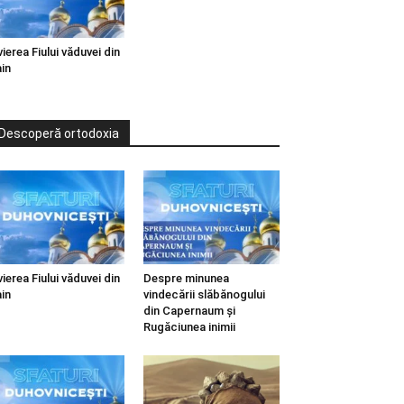
vierea Fiului văduvei din
in
Descoperă ortodoxia
vierea Fiului văduvei din
Despre minunea
in
vindecării slăbănogului
din Capernaum și
Rugăciunea inimii