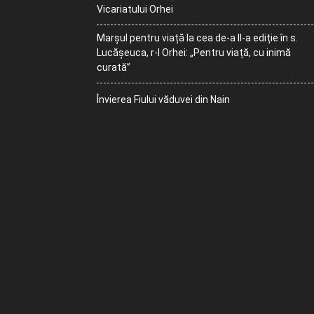
Vicariatului Orhei
Marșul pentru viață la cea de-a II-a ediție în s.
Lucășeuca, r-l Orhei: „Pentru viață, cu inimă
curată”
Învierea Fiului văduvei din Nain