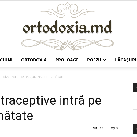
CIUNI
ORTODOXIA
PROLOAGE
POEZII
LĂCAŞURI
Ortodoxia.md
eptive intră pe asigurarea de sănătate
traceptive intră pe
nătate
930
0