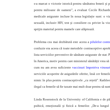
s-a marcat o victorie istorică pentru sănătatea femeii și
pentru milioane de oameni”, a evaluat Cecile Richards
medicale asigurate incluse în noua legislație sunt: o viz
sexuală, inclusiv HIV, test și consiliere cu privire la vi
sprijin material pentru mamele care alăptează.
Problema cea mai dezbătută este aceea a
pilulelor cont
conluzie era aceea că toate metodele contraceptive aproba
lista serviciilor preventive de sănătate asigurate de stat
în America, motiv pentru care ministerul sănătății vrea să 
cum nu am avea suficiente
vaccinuri împotriva virusur
serviciile acoperite de asigurările oferite, însă cer feme
nimic în plus pentru contraceptivele „cu rețetă”. Kathlee
ilegal ca femeile să fie taxate mai mult doar pentru să sun
Linda Rosenstock de la University of California e de p
psihică, emoțională și fizică a femeilor. „De-a lungu