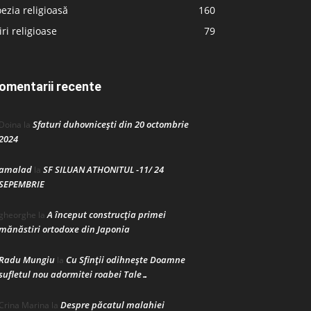
ezia religioasă
160
iri religioase
79
omentarii recente
Sfaturi duhovnicești din 20 octombrie
Doina
la
2024
amalad
SF SILUAN ATHONITUL -11/ 24
la
SEPEMBRIE
A început construcţia primei
gheorghe
la
mănăstiri ortodoxe din Japonia
Radu Mungiu
Cu Sfinții odihnește Doamne
la
sufletul nou adormitei roabei Tale…
Despre păcatul malahiei
Crina Marina
la