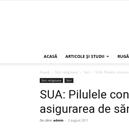
ACASĂ
ARTICOLE ŞI STUDII
RUGĂ
Acasă
Stiri religioase
Stiri
SUA: Pilulele contrac
Stiri religioase
Stiri
SUA: Pilulele con
asigurarea de să
De către
admin
-
2 august 2011