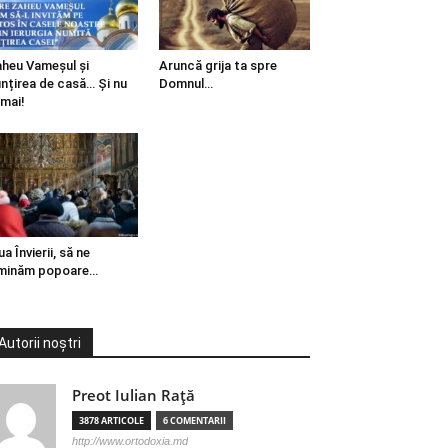
heu Vameșul și
Aruncă grija ta spre
ințirea de casă… Și nu
Domnul…
mai!
ua Învierii, să ne
minăm popoare…
Autorii noștri
Preot Iulian Raţă
3878 ARTICOLE
6 COMENTARII
http://www.ortodoxia.md