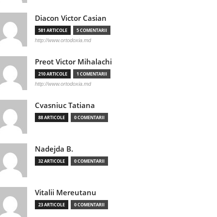
Diacon Victor Casian
581 ARTICOLE
5 COMENTARII
http://www.ortodoxia.md
Preot Victor Mihalachi
210 ARTICOLE
1 COMENTARII
http://www.ortodoxia.md
Cvasniuc Tatiana
88 ARTICOLE
0 COMENTARII
Nadejda B.
32 ARTICOLE
0 COMENTARII
Vitalii Mereutanu
23 ARTICOLE
0 COMENTARII