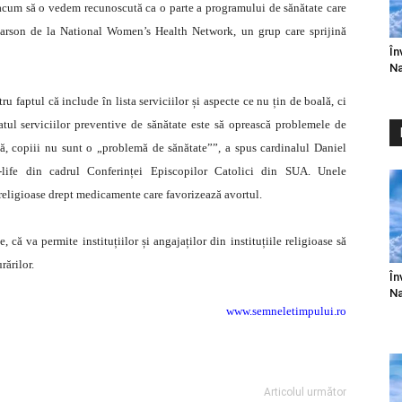
 acum să o vedem recunoscută ca o parte a programului de sănătate care
earson de la National Women’s Health Network, un grup care sprijină
În
Na
u faptul că include în lista serviciilor și aspecte ce nu țin de boală, ci
tul serviciilor preventive de sănătate este să oprească problemele de
lă, copiii nu sunt o „problemă de sănătate””, a spus cardinalul Daniel
o-life din cadrul Conferinței Episcopilor Catolici din SUA. Unele
religioase drept medicamente care favorizează avortul.
că va permite instituțiilor și angajaților din instituțiile religioase să
rărilor.
În
Na
www.semneletimpului.ro
Articolul următor