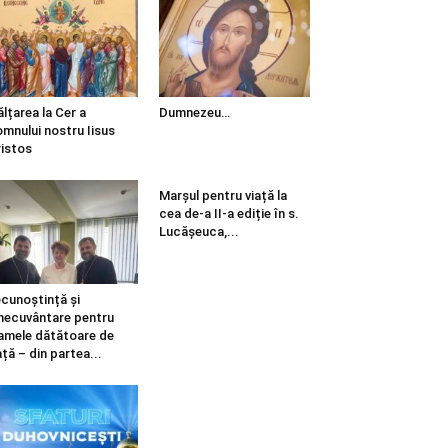
ălțarea la Cer a
Dumnezeu…
mnului nostru Iisus
istos
Marșul pentru viață la
cea de-a II-a ediție în s.
Lucășeuca,...
cunoștință și
necuvântare pentru
mele dătătoare de
ață – din partea...