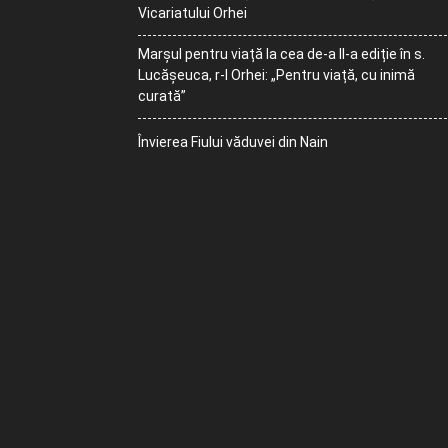
Vicariatului Orhei
Marșul pentru viață la cea de-a II-a ediție în s.
Lucășeuca, r-l Orhei: „Pentru viață, cu inimă
curată”
Învierea Fiului văduvei din Nain