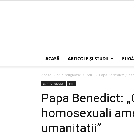
ACASĂ
ARTICOLE ŞI STUDII
RUGĂ
Acasă
Stiri religioase
Stiri
Papa Benedict: „Casat
Stiri religioase
Stiri
Papa Benedict: „C
homosexuali amen
umanitatii”