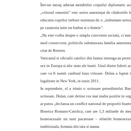
Într-un mesaj adresat membrilor corpului diplomatic ac
„viitorul omenirii” este serios amenințat de căsătoriile
educatia copiilor trebuie sustinuta de o „indrumare serioa
pe casatoria intre un barbat si o femeie”.
„Nu este vorba despre o simpla conventie sociala, ci mai 
mod consecvent, politicile submineaza familia ameninta 
citat de Reuters.
Vaticanul si oficialii catolici din lumea intreaga au prote
sex in Europa si alte state ale lumii. Unul dintre lideri
care va fi numit cardinal luna viitoare. Dolan a luptat 
legalitate in New York, in iunie 2011.
In septembrie, el a trimis o scrisoare presedintelui Ba
scrisoare, Dolan, care detine cea mai inalta pozitie in o
ar putea „declansa un conflict national de proportii foarte 
Biserica Romano-Catolica, care are 1,3 miliarde de mem
homosexuale nu sunt pacatoase – relatiile homosexuale
traditionala, formata din tata si mama.