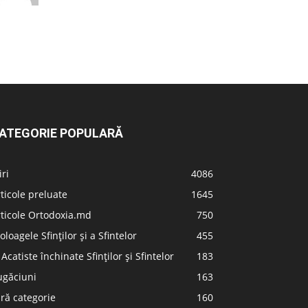
ATEGORIE POPULARĂ
iri
4086
ticole preluate
1645
ticole Ortodoxia.md
750
oloagele Sfinților și a Sfintelor
455
 Acatiste închinate Sfinților și Sfintelor
183
ugăciuni
163
ră categorie
160