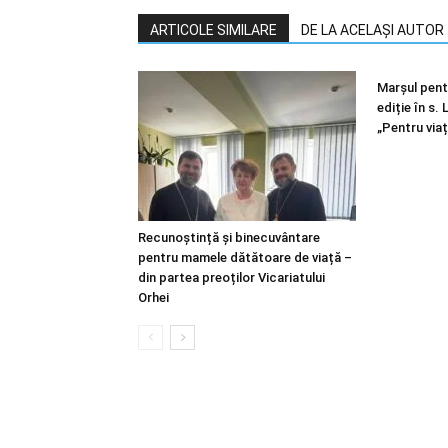
ARTICOLE SIMILARE
DE LA ACELAȘI AUTOR
Marșul pentr
ediție în s.
„Pentru viaț
Recunoștință și binecuvântare
pentru mamele dătătoare de viață –
din partea preoților Vicariatului
Orhei