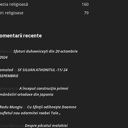
ezia religioasă
160
iri religioase
79
omentarii recente
Sfaturi duhovnicești din 20 octombrie
Doina
la
2024
amalad
SF SILUAN ATHONITUL -11/ 24
la
SEPEMBRIE
A început construcţia primei
gheorghe
la
mănăstiri ortodoxe din Japonia
Radu Mungiu
Cu Sfinții odihnește Doamne
la
sufletul nou adormitei roabei Tale…
Despre păcatul malahiei
Crina Marina
la