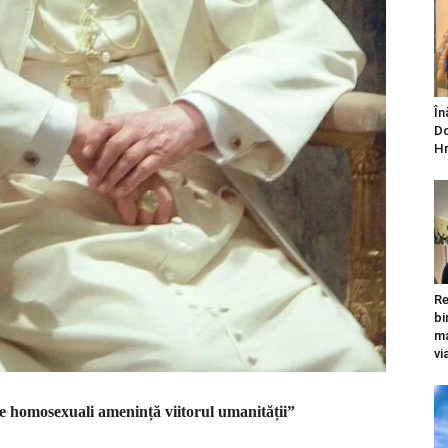
În
Do
Hr
Re
bi
ma
vi
re homosexuali amenință viitorul umanității”