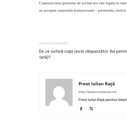
Casatoria intre persoane de acelasi sex este legala in cate
au acceptat casatoriile homosexuale – preotesele, clericii
Articolul precedent
De ce suferă copii (este răspunzător fiul pentr
tată)?
Preot Iulian Raţă
http://www.ortodoxia.md
Preot Iulian Rață parohul biser