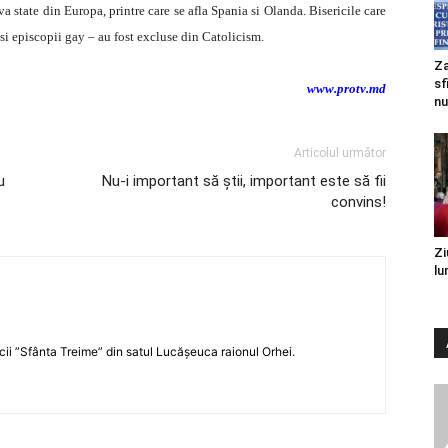
va state din Europa, printre care se afla Spania si Olanda. Bisericile care
 si episcopii gay – au fost excluse din Catolicism.
Za
sf
www.protv.md
nu
Articolul următor
u
Nu-i important să ştii, important este să fii
convins!
Zi
lu
icii ”Sfânta Treime” din satul Lucășeuca raionul Orhei.