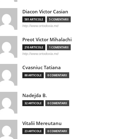
Diacon Victor Casian
581 ARTICOLE
5 COMENTARII
http://www.ortodoxia.md
Preot Victor Mihalachi
210 ARTICOLE
1 COMENTARII
http://www.ortodoxia.md
Cvasniuc Tatiana
88 ARTICOLE
0 COMENTARII
Nadejda B.
32 ARTICOLE
0 COMENTARII
Vitalii Mereutanu
23 ARTICOLE
0 COMENTARII