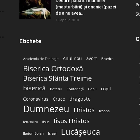
Despre păcatul malahiei
Po
(masturbării) şi onaniei (pazei
de a nu avea...
St
15 aprilie 2010
C
Etichete
Anul nou
avort
Academia de Teologie
Biserica
Biserica Ortodoxă
Biserica Sfânta Treime
biserică
copil
Botezul
Conferință
Copii
dragoste
Coronavirus
Cruce
Dumnezeu
Hristos
Icoana
Iisus Hristos
Ierusalim
Iisus
Lucășeuca
Ilarion Boian
Israel