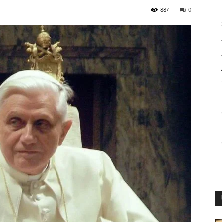
887
0