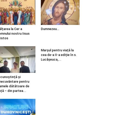
ălțarea la Cer a
Dumnezeu…
mnului nostru Iisus
istos
Marșul pentru viață la
cea de-a II-a ediție în s.
Lucășeuca,...
cunoștință și
necuvântare pentru
mele dătătoare de
ață – din partea...