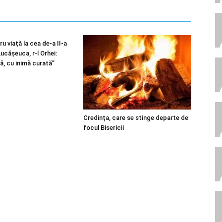
u viață la cea de-a II-a
 Lucășeuca, r-l Orhei:
ă, cu inimă curată”
Credința, care se stinge departe de
focul Bisericii