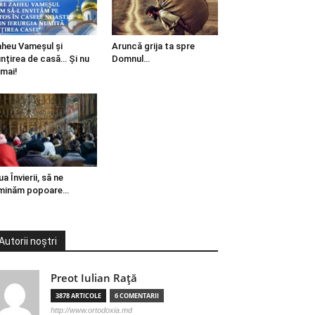
heu Vameșul și
Aruncă grija ta spre
ințirea de casă… Și nu
Domnul…
mai!
ua Învierii, să ne
minăm popoare…
Autorii noștri
Preot Iulian Raţă
3878 ARTICOLE
6 COMENTARII
http://www.ortodoxia.md