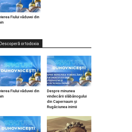
vierea Fiului văduvei din
in
Descoperă ortodoxia
vierea Fiului văduvei din
Despre minunea
in
vindecării slăbănogului
din Capernaum și
Rugăciunea inimii