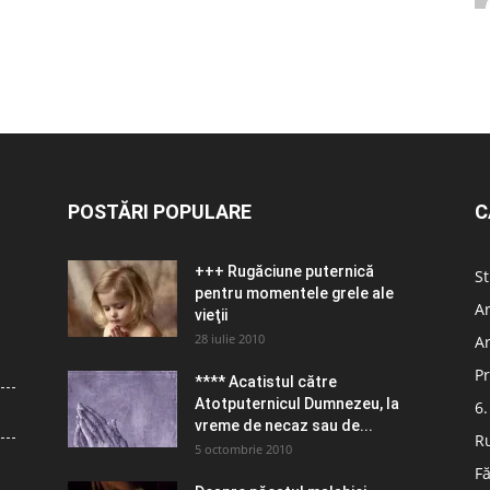
POSTĂRI POPULARE
C
+++ Rugăciune puternică
St
pentru momentele grele ale
Ar
vieţii
28 iulie 2010
Ar
Pr
**** Acatistul către
Atotputernicul Dumnezeu, la
6.
vreme de necaz sau de...
R
5 octombrie 2010
Fă