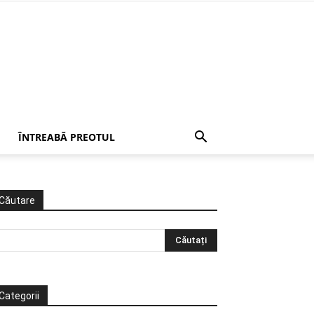
ÎNTREABĂ PREOTUL
Căutare
Categorii