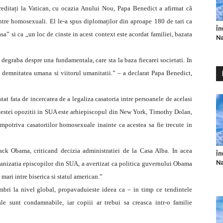
reditați la Vatican, cu ocazia Anului Nou, Papa Benedict a afirmat că
 între homosexuali.
El le-a spus diplomaților din aproape 180 de tari ca
În
sa” si ca „un loc de cinste in acest context este acordat familiei, bazata
Na
degraba despre una fundamentala, care sta la baza fiecarei societati. In
demnitatea umana si viitorul umanitatii.” – a declarat Papa Benedict,
stat fata de incercarea de a legaliza casatoria intre persoanele de acelasi
i acestei opozitii in SUA este arhiepiscopul din New York, Timothy Dolan,
impotriva casatoriilor homosexuale inainte ca acestea sa fie trecute in
rack Obama, criticand decizia administratiei de la Casa Alba. In acea
În
Na
rganizatia episcopilor din SUA, a avertizat ca politica guvernului Obama
mari intre biserica si statul american.”
bri la nivel global, propavaduieste ideea ca – in timp ce tendintele
 sunt condamnabile, iar copiii ar trebui sa creasca intr-o familie