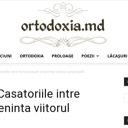
CIUNI
ORTODOXIA
PROLOAGE
POEZII
LĂCAŞURI
Ortodoxia.md
oriile intre homosexuali ameninta viitorul umanitatii”
asatoriile intre
inta viitorul