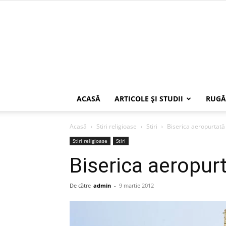
ACASĂ
ARTICOLE ŞI STUDII
RUGĂ
Acasă
Stiri religioase
Stiri
Biserica aeropurtată
Stiri religioase
Stiri
Biserica aeropur
De către
admin
-
9 martie 2012