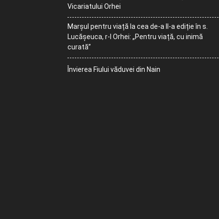
Vicariatului Orhei
Marșul pentru viață la cea de-a II-a ediție în s.
Lucășeuca, r-l Orhei: „Pentru viață, cu inimă
curată”
Învierea Fiului văduvei din Nain