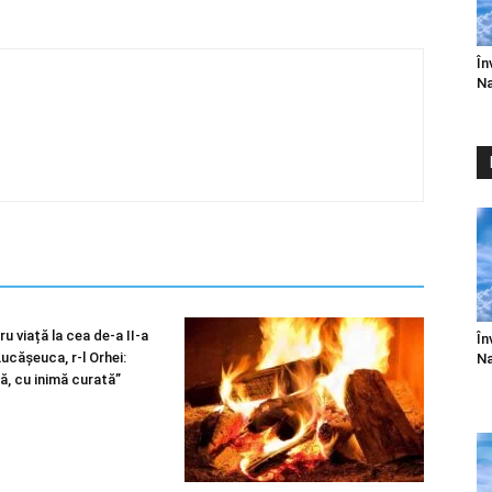
În
Na
u viață la cea de-a II-a
În
 Lucășeuca, r-l Orhei:
Na
ă, cu inimă curată”