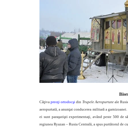
Bise
Câţiva
preoţi ortodocşi
din
Trupele Aeropurtate
ale Rusie
aeropurtată, a anunţat conducerea militară a garnizoanei.
ei sunt paraşutişti experimentaţi, având peste 500 de săr
regiunea Ryazan – Rusia Centrală, a spus purtătorul de c