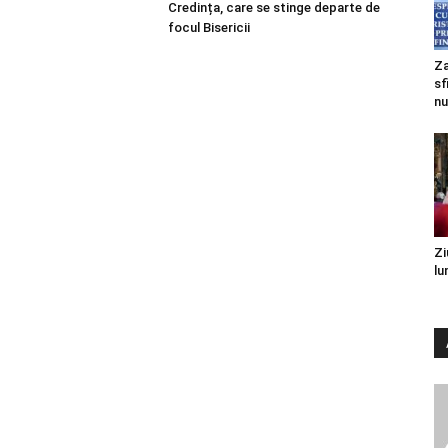
Credința, care se stinge departe de
focul Bisericii
Za
sf
nu
Zi
lu