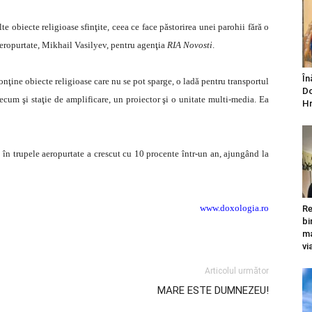
te obiecte religioase sfinţite, ceea ce face păstorirea unei parohii fără o
Aeropurtate, Mikhail Vasilyev, pentru agenţia
RIA Novosti
.
În
conţine obiecte religioase care nu se pot sparge, o ladă pentru transportul
Do
precum şi staţie de amplificare, un proiector şi o unitate multi-media. Ea
Hr
i în trupele aeropurtate a crescut cu 10 procente într-un an, ajungând la
www.doxologia.ro
Re
bi
ma
vi
Articolul următor
MARE ESTE DUMNEZEU!