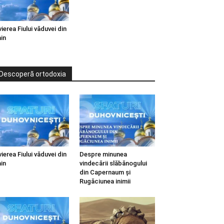
vierea Fiului văduvei din
in
Descoperă ortodoxia
vierea Fiului văduvei din
Despre minunea
in
vindecării slăbănogului
din Capernaum și
Rugăciunea inimii