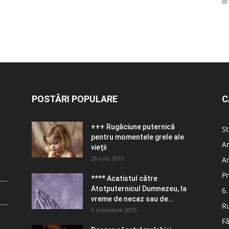
POSTĂRI POPULARE
C
+++ Rugăciune puternică
St
pentru momentele grele ale
Ar
vieţii
28 iulie 2010
Ar
Pr
**** Acatistul către
Atotputernicul Dumnezeu, la
6.
vreme de necaz sau de...
R
5 octombrie 2010
Fă