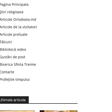
Pagina Principala
Știri religioase
Articole Ortodoxia.md
Articole de la vizitatori
Articole preluate
Tâlcuiri
Bibliotecă video
Gustări de post
Biserica Sfinta Treime
Contacte
Profețiile timpului
Ultimele articole