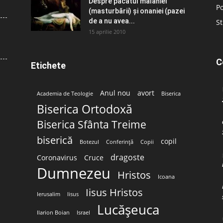
Despre păcatul malahiei
Po
(masturbării) şi onaniei (pazei
de a nu avea...
St
15 aprilie 2010
C
Etichete
Anul nou
avort
Academia de Teologie
Biserica
Biserica Ortodoxă
Biserica Sfânta Treime
biserică
copil
Botezul
Conferință
Copii
dragoste
Coronavirus
Cruce
Dumnezeu
Hristos
Icoana
Iisus Hristos
Ierusalim
Iisus
Lucășeuca
Ilarion Boian
Israel