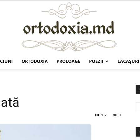
CIUNI
ORTODOXIA
PROLOAGE
POEZII
LĂCAŞURI
Ortodoxia.md
tată
912
0