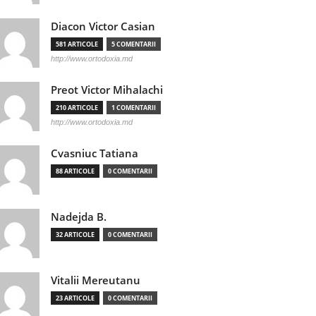
Diacon Victor Casian
581 ARTICOLE
5 COMENTARII
http://www.ortodoxia.md
Preot Victor Mihalachi
210 ARTICOLE
1 COMENTARII
http://www.ortodoxia.md
Cvasniuc Tatiana
88 ARTICOLE
0 COMENTARII
Nadejda B.
32 ARTICOLE
0 COMENTARII
Vitalii Mereutanu
23 ARTICOLE
0 COMENTARII