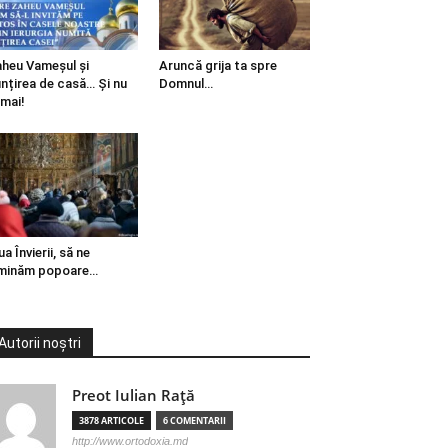
heu Vameșul și
Aruncă grija ta spre
ințirea de casă… Și nu
Domnul…
mai!
ua Învierii, să ne
minăm popoare…
Autorii noștri
Preot Iulian Raţă
3878 ARTICOLE
6 COMENTARII
http://www.ortodoxia.md