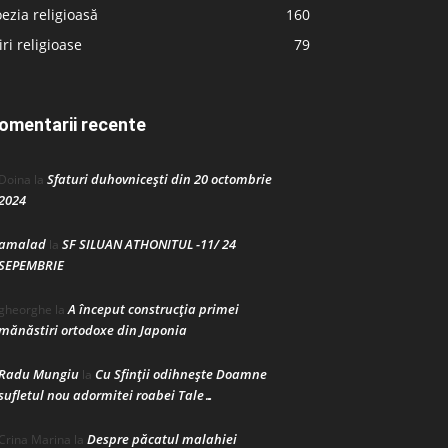
ezia religioasă
160
iri religioase
79
omentarii recente
Sfaturi duhovnicești din 20 octombrie
Doina
la
2024
amalad
SF SILUAN ATHONITUL -11/ 24
la
SEPEMBRIE
A început construcţia primei
gheorghe
la
mănăstiri ortodoxe din Japonia
Radu Mungiu
Cu Sfinții odihnește Doamne
la
sufletul nou adormitei roabei Tale…
Despre păcatul malahiei
Crina Marina
la