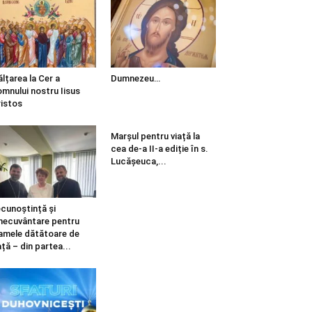
ălțarea la Cer a
Dumnezeu…
mnului nostru Iisus
istos
Marșul pentru viață la
cea de-a II-a ediție în s.
Lucășeuca,...
cunoștință și
necuvântare pentru
mele dătătoare de
ață – din partea...