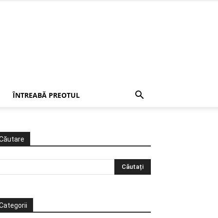
ÎNTREABĂ PREOTUL
Căutare
Categorii