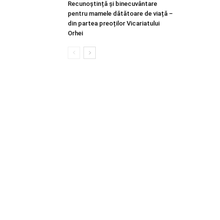
Recunoștință și binecuvântare
pentru mamele dătătoare de viață –
din partea preoților Vicariatului
Orhei