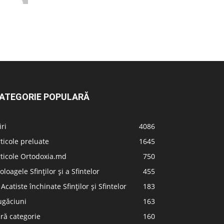
ATEGORIE POPULARĂ
iri
4086
ticole preluate
1645
ticole Ortodoxia.md
750
oloagele Sfinților și a Sfintelor
455
 Acatiste închinate Sfinților și Sfintelor
183
ugăciuni
163
ră categorie
160