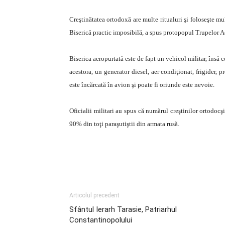
Creştinătatea ortodoxă are multe ritualuri şi foloseşte mul
Biserică practic imposibilă, a spus protopopul Trupelor 
Biserica aeropurtată este de fapt un vehicol militar, însă 
acestora, un generator diesel, aer condiţionat, frigider, 
este încărcată în avion şi poate fi oriunde este nevoie.
Oficialii militari au spus că numărul creştinilor ortodocş
90% din toţi paraşutiştii din armata rusă.
Articolul precedent
Sfântul Ierarh Tarasie, Patriarhul
Constantinopolului