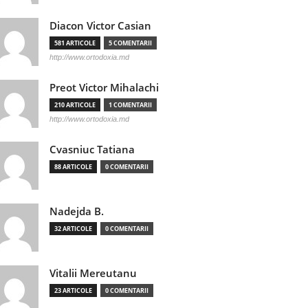
Diacon Victor Casian
581 ARTICOLE
5 COMENTARII
http://www.ortodoxia.md
Preot Victor Mihalachi
210 ARTICOLE
1 COMENTARII
http://www.ortodoxia.md
Cvasniuc Tatiana
88 ARTICOLE
0 COMENTARII
Nadejda B.
32 ARTICOLE
0 COMENTARII
Vitalii Mereutanu
23 ARTICOLE
0 COMENTARII