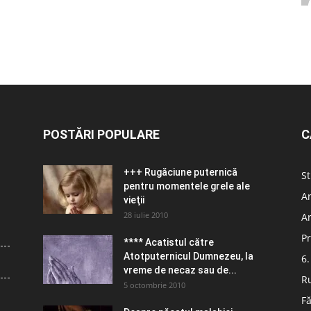
POSTĂRI POPULARE
C
+++ Rugăciune puternică
St
pentru momentele grele ale
Ar
vieţii
28 iulie 2010
Ar
Pr
**** Acatistul către
Atotputernicul Dumnezeu, la
6.
vreme de necaz sau de...
R
5 octombrie 2010
Fă