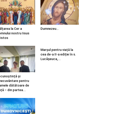
ălțarea la Cer a
Dumnezeu…
mnului nostru Iisus
istos
Marșul pentru viață la
cea de-a II-a ediție în s.
Lucășeuca,...
cunoștință și
necuvântare pentru
mele dătătoare de
ață – din partea...