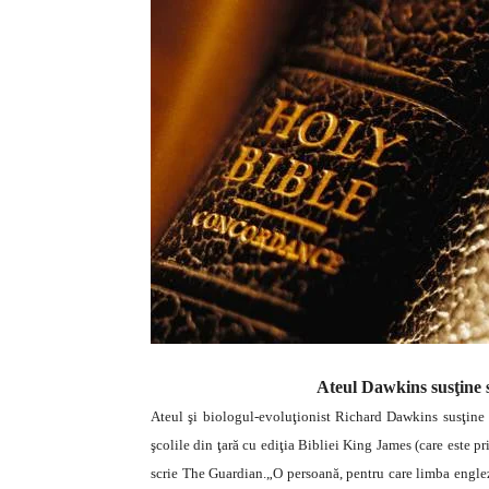
Ateul Dawkins susţine st
Ateul şi biologul-evoluţionist Richard Dawkins susţine i
şcolile din ţară cu ediţia Bibliei King James (care este pr
scrie The Guardian.
„O persoană, pentru care limba englez