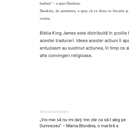
barbari” – a spus Dawkins.
Dawkins, de asemenea, a spus că va dona cu bucurie şi ba
ocazia.
Biblia King James este distribuită în şcolile 
acestei traduceri. Ideea acestei acţiuni îi a
entuziasm au sustinut acţiunea, în timp ce al
alte convingeri religioase.
Articolul precedent
„Voi mie să nu-mi daţi trei zile ca să-l aleg pe
Dumnezeu” – Mama Blondina, o martiră a