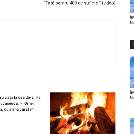
“Tată pentru 400 de suflete ” (video)
În
Na
În
u viață la cea de-a II-a
Na
 Lucășeuca, r-l Orhei:
ă, cu inimă curată”