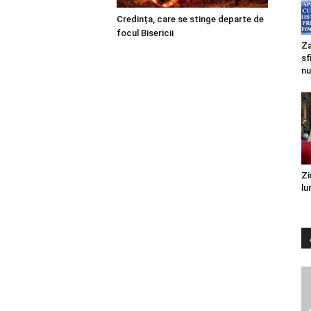
Credința, care se stinge departe de
focul Bisericii
Za
sf
nu
Zi
lu