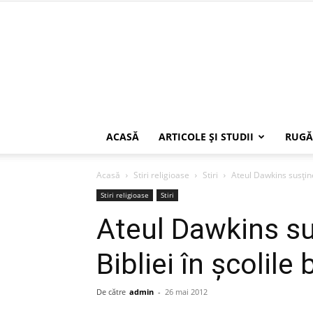
ACASĂ
ARTICOLE ŞI STUDII
RUGĂ
Acasă
Stiri religioase
Stiri
Ateul Dawkins susţine 
Stiri religioase
Stiri
Ateul Dawkins su
Bibliei în şcolile 
De către
admin
-
26 mai 2012