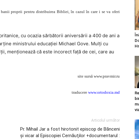
nii proprii pentru distribuirea Bibliei, în cazul în care i se va oferi
britanice, cu ocazia sărbătorii aniversării a 400 de ani a
În
Do
parţine ministrului educaţiei Michael Gove. Mulţi cu
Hr
ţii, menţionează că este incorect faţă de cei, care au
site sursă www.pravmir.ru
traducere
www.ortodoxia.md
Re
bi
ma
vi
Articolul următor
Pr. Mihail Jar a fost hirotonit episcop de Bănceni
şi vicar al Episcopiei Cernăuţilor +documentarul :