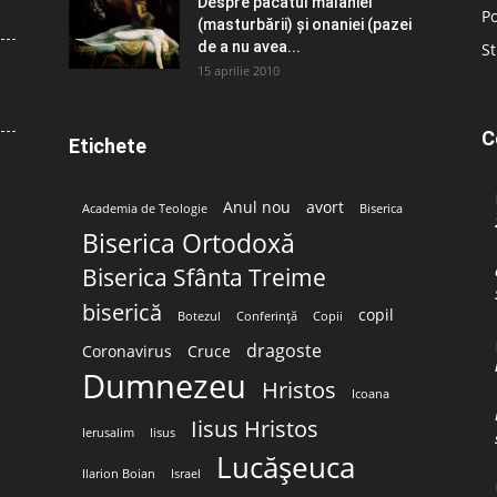
Despre păcatul malahiei
Po
(masturbării) şi onaniei (pazei
de a nu avea...
St
15 aprilie 2010
C
Etichete
Anul nou
avort
Academia de Teologie
Biserica
Biserica Ortodoxă
Biserica Sfânta Treime
biserică
copil
Botezul
Conferință
Copii
dragoste
Coronavirus
Cruce
Dumnezeu
Hristos
Icoana
Iisus Hristos
Ierusalim
Iisus
Lucășeuca
Ilarion Boian
Israel