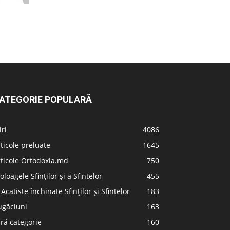
ATEGORIE POPULARĂ
iri
4086
ticole preluate
1645
ticole Ortodoxia.md
750
oloagele Sfinților și a Sfintelor
455
 Acatiste închinate Sfinților și Sfintelor
183
ugăciuni
163
ră categorie
160