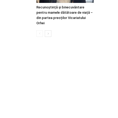
Recunoștință și binecuvântare
pentru mamele dătătoare de viață –
din partea preoților Vicariatului
Orhei