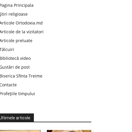
Pagina Principala
Știri religioase
Articole Ortodoxia.md
Articole de la vizitatori
Articole preluate
Tâlcuiri
Bibliotecă video
Gustări de post
Biserica Sfinta Treime
Contacte
Profețiile timpului
Ultimele articole