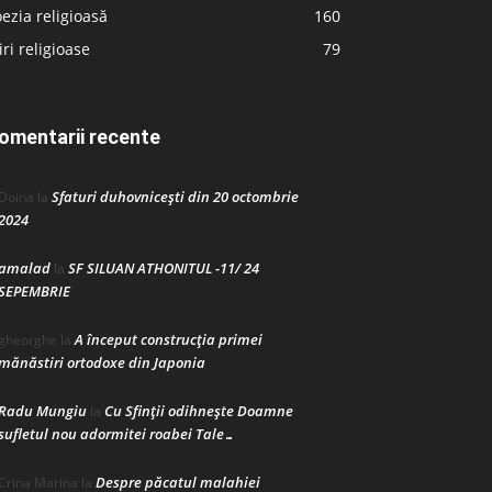
ezia religioasă
160
iri religioase
79
omentarii recente
Sfaturi duhovnicești din 20 octombrie
Doina
la
2024
amalad
SF SILUAN ATHONITUL -11/ 24
la
SEPEMBRIE
A început construcţia primei
gheorghe
la
mănăstiri ortodoxe din Japonia
Radu Mungiu
Cu Sfinții odihnește Doamne
la
sufletul nou adormitei roabei Tale…
Despre păcatul malahiei
Crina Marina
la