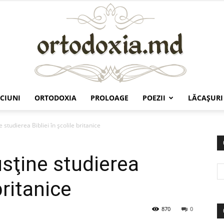
CIUNI
ORTODOXIA
PROLOAGE
POEZII
LĂCAŞURI
Ortodoxia.md
studierea Bibliei în şcolile britanice
sţine studierea
britanice
870
0