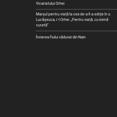
Vicariatului Orhei
Marșul pentru viață la cea de-a II-a ediție în s.
Lucășeuca, r-l Orhei: „Pentru viață, cu inimă
curată”
Învierea Fiului văduvei din Nain