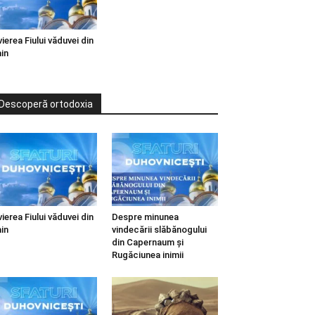
vierea Fiului văduvei din
in
Descoperă ortodoxia
vierea Fiului văduvei din
Despre minunea
in
vindecării slăbănogului
din Capernaum și
Rugăciunea inimii