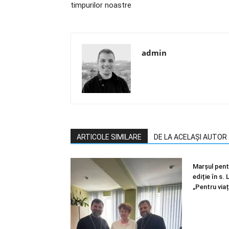
timpurilor noastre
admin
ARTICOLE SIMILARE
DE LA ACELAȘI AUTOR
Marșul pentr
ediție în s.
„Pentru viaț