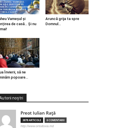
heu Vameșul și
Aruncă grija ta spre
ințirea de casă… Și nu
Domnul…
mai!
ua Învierii, să ne
minăm popoare…
Autorii noștri
Preot Iulian Raţă
3878 ARTICOLE
6 COMENTARII
http://www.ortodoxia.md