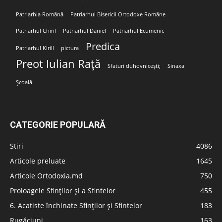
Patriarhia Română
Patriarhul Bisericii Ortodoxe Române
Patriarhul Chiril
Patriarhul Daniel
Patriarhul Ecumenic
Predica
Patriarhul Kirill
pictura
Preot Iulian Rață
Sfaturi duhovnicești;
Sinaxa
Școală
CATEGORIE POPULARĂ
Stiri
4086
Articole preluate
1645
Articole Ortodoxia.md
750
Proloagele Sfinților și a Sfintelor
455
6. Acatiste închinate Sfinților și Sfintelor
183
Rugăciuni
163