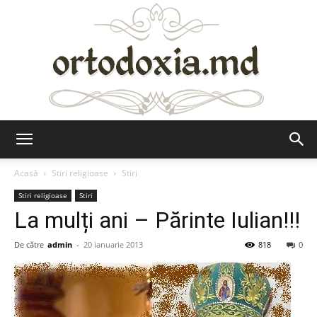
Ortodoxia.md
Acasă
Stiri religioase
Stiri
Stiri religioase
Stiri
La mulți ani – Părinte Iulian!!!
De către
admin
-
20 ianuarie 2013
818
0