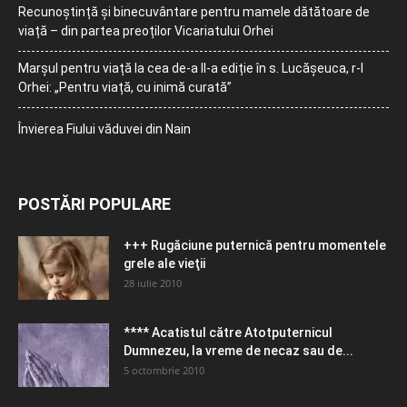
Recunoștință și binecuvântare pentru mamele dătătoare de
viață – din partea preoților Vicariatului Orhei
Marșul pentru viață la cea de-a II-a ediție în s. Lucășeuca, r-l
Orhei: „Pentru viață, cu inimă curată”
Învierea Fiului văduvei din Nain
POSTĂRI POPULARE
+++ Rugăciune puternică pentru momentele
grele ale vieţii
28 iulie 2010
**** Acatistul către Atotputernicul
Dumnezeu, la vreme de necaz sau de...
5 octombrie 2010