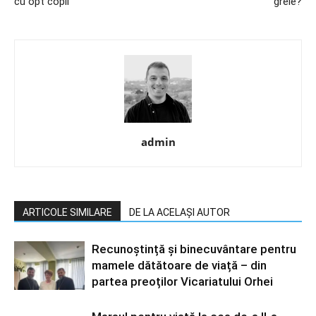
cu opt copii
grele?
admin
ARTICOLE SIMILARE
DE LA ACELAȘI AUTOR
Recunoștință și binecuvântare pentru
mamele dătătoare de viață – din
partea preoților Vicariatului Orhei