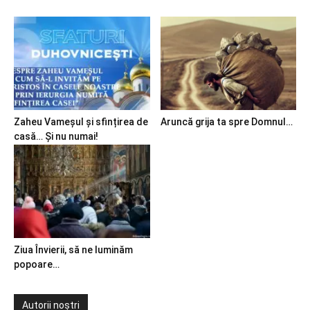
Zaheu Vameșul și sfințirea de
Aruncă grija ta spre Domnul…
casă… Și nu numai!
Ziua Învierii, să ne luminăm
popoare…
Autorii noștri