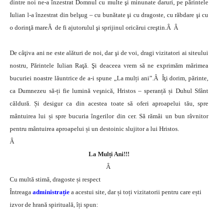
dintre noi ne-a înzestrat Domnul cu multe şi minunate daruri, pe părintele
Iulian l-a înzestrat din belşug – cu bunătate şi cu dragoste, cu răbdare şi cu
o dorinţă mareÂ de fi ajutorulul şi sprijinul oricărui creştin.Â Â
De câţiva ani ne este alături de noi, dar şi de voi, dragi vizitatori ai siteului
nostru,
Părintele Iulian Raţă
. Şi deaceea vrem să ne exprimăm mărimea
bucuriei noastre lăuntrice de a-i spune „La mulți ani”.Â
Îţi dorim, părinte,
ca Dumnezeu să-ți fie lumină veşnică, Hristos – speranță și Duhul Sfânt
căldură. Și desigur ca din acestea toate să oferi aproapelui tău, spre
mântuirea lui și spre bucuria îngerilor din cer. Să rămâi un bun râvnitor
pentru mântuirea aproapelui și un destoinic slujitor a lui Hristos.
Â
La Mulți Ani!!!
Â
Cu multă stimă, dragoste și respect
Întreaga
administrație
a acestui site, dar și toți vizitatorii pentru care ești
izvor de hrană spirituală, îți spun: