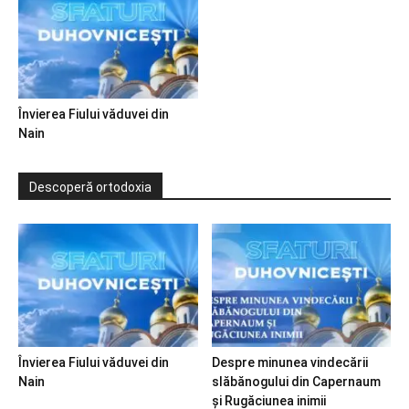
Învierea Fiului văduvei din
Nain
Descoperă ortodoxia
Învierea Fiului văduvei din
Despre minunea vindecării
Nain
slăbănogului din Capernaum
și Rugăciunea inimii