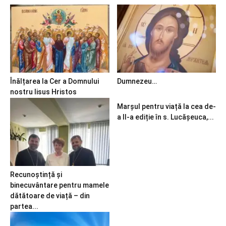
Înălțarea la Cer a Domnului
Dumnezeu…
nostru Iisus Hristos
Marșul pentru viață la cea de-
a II-a ediție în s. Lucășeuca,...
Recunoștință și
binecuvântare pentru mamele
dătătoare de viață – din
partea...