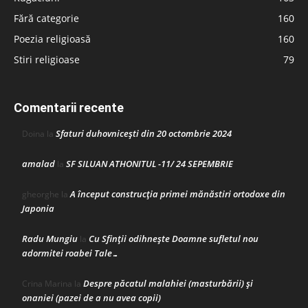
Fără categorie
160
Poezia religioasă
160
Stiri religioase
79
Comentarii recente
Sfaturi duhovnicești din 20 octombrie 2024
Doina
la
amalad
SF SILUAN ATHONITUL -11/ 24 SEPEMBRIE
la
A început construcţia primei mănăstiri ortodoxe din
gheorghe
la
Japonia
Radu Mungiu
Cu Sfinții odihnește Doamne sufletul nou
la
adormitei roabei Tale…
Despre păcatul malahiei (masturbării) şi
Crina Marina
la
onaniei (pazei de a nu avea copii)