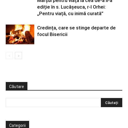
Marșul pentru viață la cea de-a II-a
ediție în s. Lucășeuca, r-l Orhei:
„Pentru viață, cu inimă curată”
Credința, care se stinge departe de
focul Bisericii
Căutare
Categorii