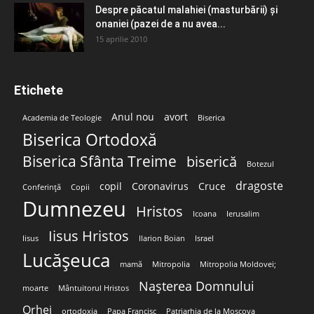
Despre păcatul malahiei (masturbării) şi
onaniei (pazei de a nu avea...
15 aprilie 2010
Etichete
Anul nou
avort
Academia de Teologie
Biserica
Biserica Ortodoxă
Biserica Sfânta Treime
biserică
Botezul
dragoste
copil
Coronavirus
Cruce
Conferință
Copii
Dumnezeu
Hristos
Icoana
Ierusalim
Iisus Hristos
Iisus
Ilarion Boian
Israel
Lucășeuca
mamă
Mitropolia
Mitropolia Moldovei;
Nașterea Domnului
moarte
Mântuitorul Hristos
Orhei
ortodoxia
Papa Francisc
Patriarhia de la Moscova