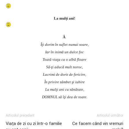
La mulți ani!
Â
Îţi dorim în suflet numai soare,
Iar în inimă un dulce foc
Toată viaţa ca o albă floare
Să-ţi aducă mult noroc,
Lacrimi de dorit de fericire,
În privire zâmbet şi iubire
La mulţi ani cu sănătate,
DOMNUL să îţi dea de toate.
Articolul precedent
Articolul următor
Viața de zi cu zi într-o familie
Ce facem când vin vremuri