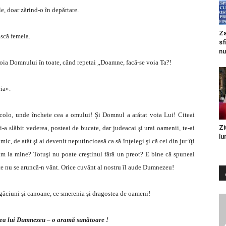
e, doar zărind-o în depărtare.
Za
ască femeia.
sf
nu
 voia Domnului în toate, când repetai „Doamne, facă-se voia Ta?!
ia».
colo, unde încheie cea a omului! Și Domnul a arătat voia Lui! Citeai
Zi
-a slăbit vederea, posteai de bucate, dar judeacai şi urai oamenii, te-ai
lu
c, de atât şi ai devenit neputincioasă ca să înţelegi şi că cei din jur îţi
cum la mine? Totuşi nu poate creştinul fără un preot? E bine că spuneai
nte nu se aruncă-n vânt. Orice cuvânt al nostru îl aude Dumnezeu!
găciuni şi canoane, ce smerenia şi dragostea de oameni!
ntea lui Dumnezeu – o aramă sunătoare !