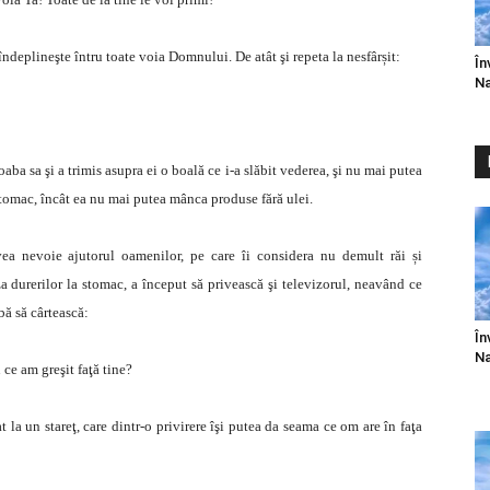
 îndeplineşte întru toate voia Domnului. De atât şi repeta la nesfârșit:
În
Na
ba sa şi a trimis asupra ei o boală ce i-a slăbit vederea, şi nu mai putea
stomac, încât ea nu mai putea mânca produse fără ulei.
vea nevoie ajutorul oamenilor, pe care îi considera nu demult răi și
a durerilor la stomac, a început să privească şi televizorul, neavând ce
bă să cârtească:
În
Na
 ce am greşit faţă tine?
la un stareţ, care dintr-o privirere îşi putea da seama ce om are în faţa