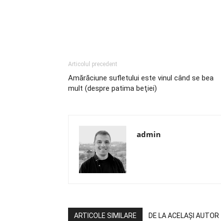
Articolul precedent
Amărăciune sufletului este vinul când se bea
mult (despre patima beţiei)
admin
ARTICOLE SIMILARE
DE LA ACELAȘI AUTOR