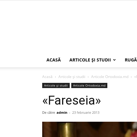
ACASĂ
ARTICOLE ŞI STUDII
RUGĂ
Acasă
Articole şi studii
Articole Ortodoxia.md
«
Articole şi studii
Articole Ortodoxia.md
«Fareseia»
De către
admin
-
23 februarie 2013