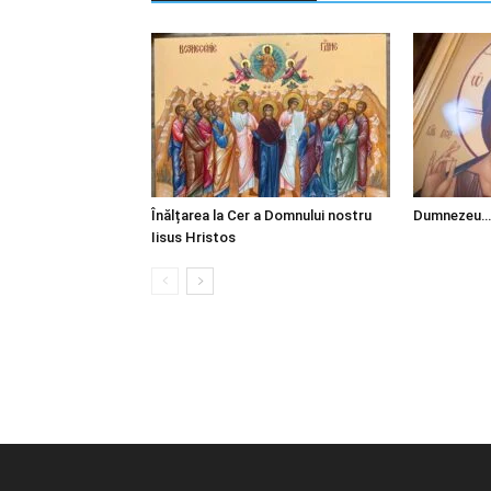
Înălțarea la Cer a Domnului nostru
Dumnezeu…
Iisus Hristos