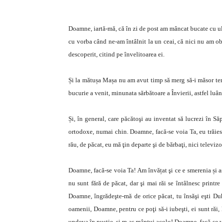
Doamne, iartă-mă, că în zi de post am mâncat bucate cu ule
cu vorba când ne-am întâlnit la un ceai, că nici nu am ob
descoperit, citind pe învelitoarea ei.
Și la mătușa Mașa nu am avut timp să merg să-i măsor tens
bucurie a venit, minunata sărbătoare a Învierii, astfel luân
Și, în general, care păcătoşi au inventat să lucrezi în S
ortodoxe, numai chin. Doamne, facă-se voia Ta, eu trăies
rău, de păcat, eu mă ţin departe şi de bărbaţi, nici televizo
Doamne, facă-se voia Ta! Am învățat şi ce e smerenia și a
nu sunt fără de păcat, dar şi mai răi se întâlnesc printr
Doamne, îngrădeşte-mă de orice păcat, tu însăşi eşti D
oamenii, Doamne, pentru ce poţi să-i iubeşti, ei sunt răi
undeva în pustie, și m-aş mântui acolo! Doamne, facă-se vo