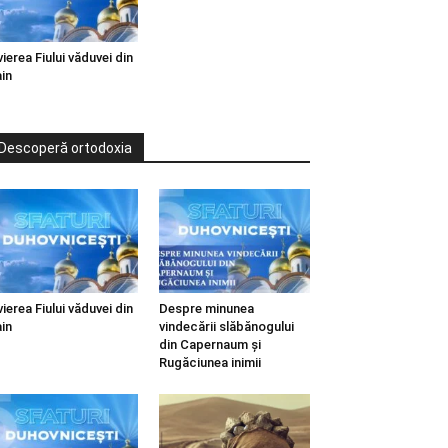
vierea Fiului văduvei din
in
Descoperă ortodoxia
vierea Fiului văduvei din
Despre minunea
in
vindecării slăbănogului
din Capernaum și
Rugăciunea inimii