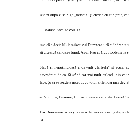
Aşa zi după zi se ruga „fariseia” și credea cu sfinţenie, că
– Doamne, facă-se voia Ta!
Așa că a decis Mult milostivul Dumnezeu să-şi îndrepte roa
să citească canoane lungi. Apoi, i-au apărut probleme la 
Slabă şi neputincioasă a devenit „fariseia” și acum a
nevrednici de ea. Şi stând tot mai mult culcată, din cauz
face. Și să se roage a început cu totul altfel, dar mai degra
– Pentru ce, Doamne, Tu m-ai trimis o astfel de durere! Cu
Dar Dumnezeu tăcea şi a decis femeia să meargă după sfat 
sa.