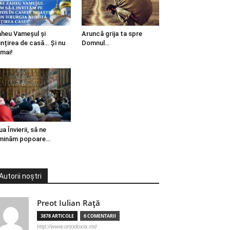
heu Vameșul și
Aruncă grija ta spre
ințirea de casă… Și nu
Domnul…
mai!
ua Învierii, să ne
minăm popoare…
Autorii noștri
Preot Iulian Raţă
3878 ARTICOLE
6 COMENTARII
http://www.ortodoxia.md