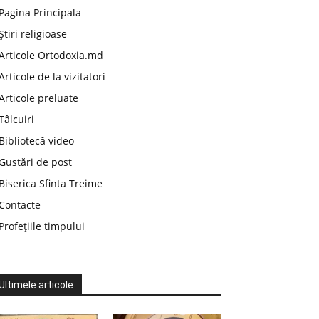
Pagina Principala
Știri religioase
Articole Ortodoxia.md
Articole de la vizitatori
Articole preluate
Tâlcuiri
Bibliotecă video
Gustări de post
Biserica Sfinta Treime
Contacte
Profețiile timpului
Ultimele articole