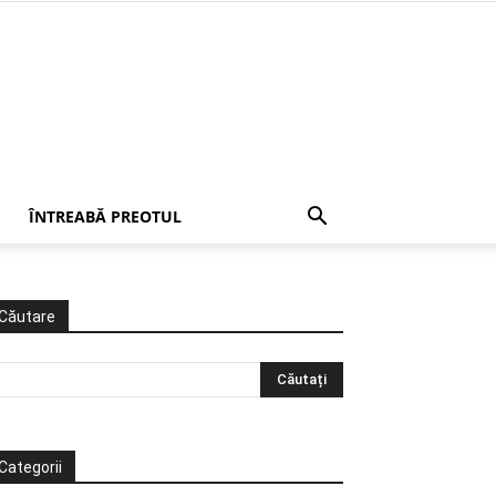
ÎNTREABĂ PREOTUL
Căutare
Categorii