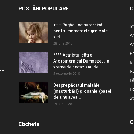
POSTĂRI POPULARE
C
+++ Rugăciune puternică
St
pentru momentele grele ale
Ar
vieţii
28 iulie 2010
Ar
Pr
**** Acatistul către
Atotputernicul Dumnezeu, la
6.
vreme de necaz sau de...
R
5 octombrie 2010
Fă
Despre păcatul malahiei
Po
(masturbării) şi onaniei (pazei
de a nu avea...
St
15 aprilie 2010
C
Etichete