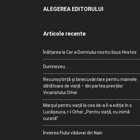
ALEGEREA EDITORULUI
Articole recente
Înălțarea la Cer a Domnului nostru Iisus Hristos
Dumnezeu…
Recunoștință și binecuvântare pentru mamele
dătătoare de viață – din partea preoților
Vicariatului Orhei
Marșul pentru viață la cea de-a II-a ediție în s.
Lucășeuca, r-l Orhei: „Pentru viață, cu inimă
curată”
Învierea Fiului văduvei din Nain