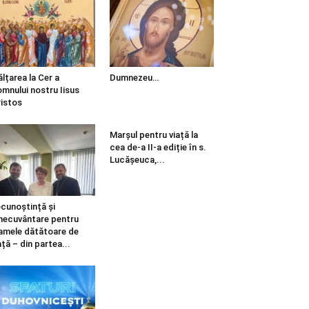
ălțarea la Cer a
Dumnezeu…
mnului nostru Iisus
istos
Marșul pentru viață la
cea de-a II-a ediție în s.
Lucășeuca,...
cunoștință și
necuvântare pentru
mele dătătoare de
ață – din partea...