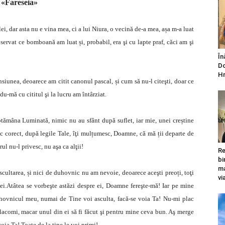
«Fareseia»
i, dar asta nu e vina mea, ci a lui Niura, o vecină de-a mea, așa m-a luat
servat ce bomboană am luat și, probabil, era şi cu lapte praf, căci am şi
În
Do
Hr
iunea, deoarece am citit canonul pascal, și cum să nu-l citeşti, doar ce
du-mă cu cititul şi la lucru am întârziat.
ăptămâna Luminată, nimic nu au sfânt după suflet, iar mie, unei creștine
c corect, după legile Tale, îţi mulțumesc, Doamne, că mă ții departe de
rul nu-l privesc, nu aşa ca alţii!
Re
bi
ma
scultarea, și nici de duhovnic nu am nevoie, deoarece aceşti preoți, toţi
vi
e ei.Atâtea se vorbeşte astăzi despre ei, Doamne fereşte-mă! Iar pe mine
uhovnicul meu, numai de Tine voi asculta, facă-se voia Ta! Nu-mi plac
, lacomi, macar unul din ei să fi făcut şi pentru mine ceva bun. Aş merge
ia Ta! Toate de la tine le voi primi!