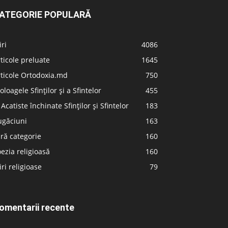
ATEGORIE POPULARĂ
iri
4086
ticole preluate
1645
ticole Ortodoxia.md
750
oloagele Sfinților și a Sfintelor
455
 Acatiste închinate Sfinților și Sfintelor
183
ugăciuni
163
ră categorie
160
ezia religioasă
160
iri religioase
79
omentarii recente