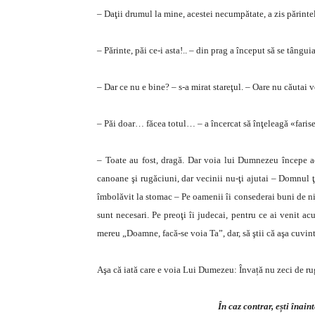
– Daţii drumul la mine, acestei necumpătate, a zis părintel
– Părinte, păi ce-i asta!.. – din prag a început să se tângui
– Dar ce nu e bine? – s-a mirat stareţul. – Oare nu căutai
– Păi doar… făcea totul… – a încercat să înţeleagă «farise
– Toate au fost, dragă. Dar voia lui Dumnezeu începe a
canoane şi rugăciuni, dar vecinii nu-ţi ajutai – Domnul ţi
îmbolăvit la stomac – Pe oamenii îi consederai buni de nimi
sunt necesari. Pe preoţi îi judecai, pentru ce ai venit a
mereu „Doamne, facă-se voia Ta”, dar, să ştii că aşa cuvi
Aşa că iată care e voia Lui Dumezeu: Învață nu zeci de ru
În caz contrar, ești înai