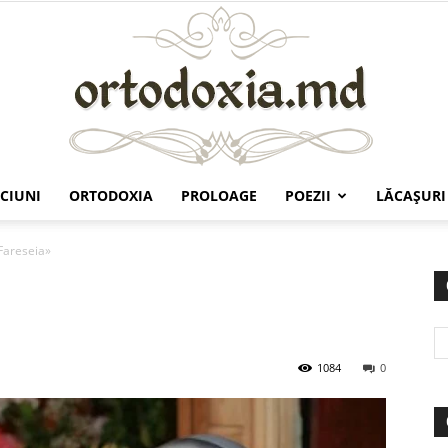
CIUNI
ORTODOXIA
PROLOAGE
POEZII
LĂCAŞURI
Ortodoxia.md
Fareseia»
1084
0