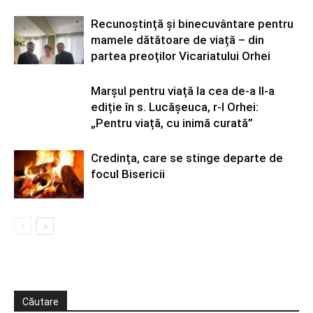
Recunoștință și binecuvântare pentru
mamele dătătoare de viață – din
partea preoților Vicariatului Orhei
Marșul pentru viață la cea de-a II-a
ediție în s. Lucășeuca, r-l Orhei:
„Pentru viață, cu inimă curată”
Credința, care se stinge departe de
focul Bisericii
Căutare