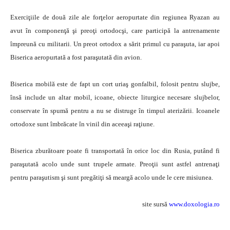
Exerciţiile de două zile ale forţelor aeropurtate din regiunea Ryazan au
avut în componenţă şi preoţi ortodocşi, care participă la antrenamente
împreună cu militarii. Un preot ortodox a sărit primul cu paraşuta, iar apoi
Biserica aeropurtată a fost paraşutată din avion.
Biserica mobilă este de fapt un cort uriaş gonfalbil, folosit pentru slujbe,
însă include un altar mobil, icoane, obiecte liturgice necesare slujbelor,
conservate în spumă pentru a nu se distruge în timpul aterizării. Icoanele
ortodoxe sunt îmbrăcate în vinil din aceeaşi raţiune.
Biserica zburătoare poate fi transportată în orice loc din Rusia, putând fi
paraşutată acolo unde sunt trupele armate. Preoţii sunt astfel antrenaţi
pentru paraşutism şi sunt pregătiţi să meargă acolo unde le cere misiunea.
site sursă
www.doxologia.ro