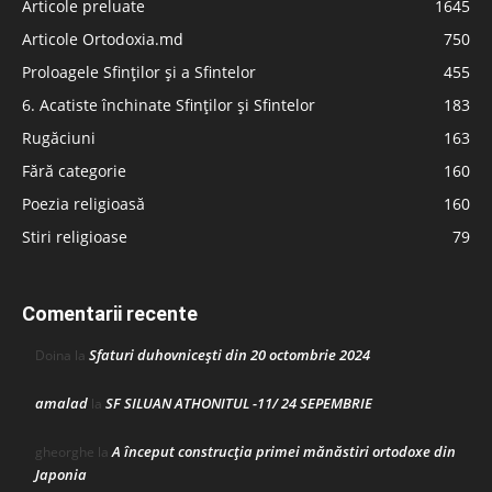
Articole preluate
1645
Articole Ortodoxia.md
750
Proloagele Sfinților și a Sfintelor
455
6. Acatiste închinate Sfinților și Sfintelor
183
Rugăciuni
163
Fără categorie
160
Poezia religioasă
160
Stiri religioase
79
Comentarii recente
Sfaturi duhovnicești din 20 octombrie 2024
Doina
la
amalad
SF SILUAN ATHONITUL -11/ 24 SEPEMBRIE
la
A început construcţia primei mănăstiri ortodoxe din
gheorghe
la
Japonia