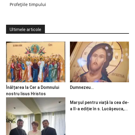
Profețiile timpului
Ultimele articole
Înălțarea la Cer a Domnului
Dumnezeu…
nostru Iisus Hristos
Marșul pentru viață la cea de-
a II-a ediție în s. Lucășeuca,...