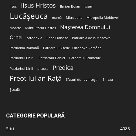
Iisus Hristos
Iisus
Ilarion Boian
Israel
Lucășeuca
mamă
Mitropolia
Mitropolia Moldovei;
Nașterea Domnului
moarte
Mântuitorul Hristos
Orhei
ortodoxia
Papa Francisc
Patriarhia de la Moscova
Patriarhia Română
Patriarhul Bisericii Ortodoxe Române
Patriarhul Chiril
Patriarhul Daniel
Patriarhul Ecumenic
Predica
Patriarhul Kirill
pictura
Preot Iulian Rață
Sfaturi duhovnicești;
Sinaxa
Școală
CATEGORIE POPULARĂ
Stiri
4086