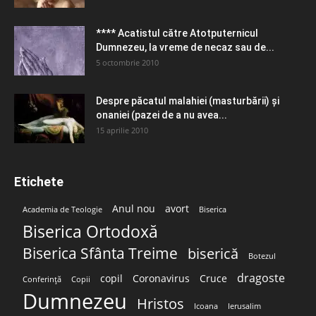
**** Acatistul către Atotputernicul
Dumnezeu, la vreme de necaz sau de...
5 octombrie 2010
Despre păcatul malahiei (masturbării) şi
onaniei (pazei de a nu avea...
15 aprilie 2010
Etichete
Anul nou
avort
Academia de Teologie
Biserica
Biserica Ortodoxă
Biserica Sfânta Treime
biserică
Botezul
dragoste
copil
Coronavirus
Cruce
Conferință
Copii
Dumnezeu
Hristos
Icoana
Ierusalim