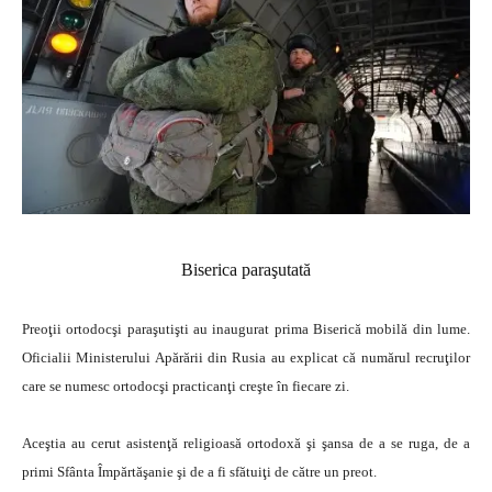
Biserica paraşutată
Preoţii ortodocşi paraşutişti au inaugurat prima Biserică mobilă din lume.
Oficialii Ministerului Apărării din Rusia au explicat că numărul recruţilor
care se numesc ortodocşi practicanţi creşte în fiecare zi.
Aceştia au cerut asistenţă religioasă ortodoxă şi şansa de a se ruga, de a
primi Sfânta Împărtăşanie şi de a fi sfătuiţi de către un preot.