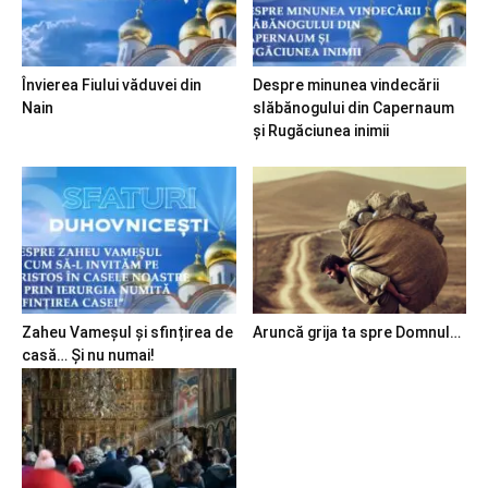
Învierea Fiului văduvei din
Despre minunea vindecării
Nain
slăbănogului din Capernaum
și Rugăciunea inimii
Zaheu Vameșul și sfințirea de
Aruncă grija ta spre Domnul…
casă… Și nu numai!