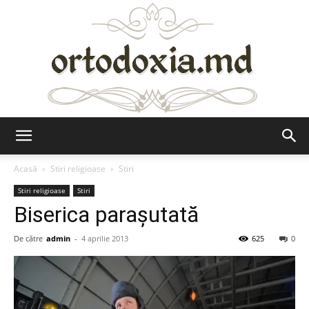
Ortodoxia.md
Acasă
Stiri religioase
Stiri
Stiri religioase
Stiri
Biserica paraşutată
De către
admin
-
4 aprilie 2013
625
0