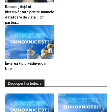
Recunoștință și
binecuvântare pentru mamele
dătătoare de viață – din
partea...
Învierea Fiului văduvei din
Nain
Descoperă ortodoxia