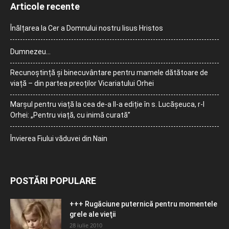
Articole recente
Înălțarea la Cer a Domnului nostru Iisus Hristos
Dumnezeu…
Recunoștință și binecuvântare pentru mamele dătătoare de
viață – din partea preoților Vicariatului Orhei
Marșul pentru viață la cea de-a II-a ediție în s. Lucășeuca, r-l
Orhei: „Pentru viață, cu inimă curată”
Învierea Fiului văduvei din Nain
POSTĂRI POPULARE
+++ Rugăciune puternică pentru momentele
grele ale vieţii
28 iulie 2010