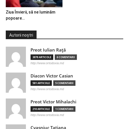
Ziua Învierii, să ne luminăm
popoare…
Autorii noștri
Preot Iulian Raţă
3878 ARTICOLE
6 COMENTARII
http://www.ortodoxia.md
Diacon Victor Casian
581 ARTICOLE
5 COMENTARII
http://www.ortodoxia.md
Preot Victor Mihalachi
210 ARTICOLE
1 COMENTARII
http://www.ortodoxia.md
Cvasniuc Tatiana