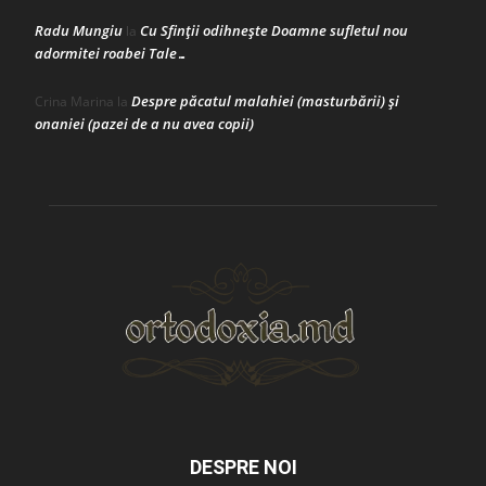
Radu Mungiu
Cu Sfinții odihnește Doamne sufletul nou
la
adormitei roabei Tale…
Despre păcatul malahiei (masturbării) şi
Crina Marina
la
onaniei (pazei de a nu avea copii)
DESPRE NOI