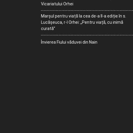
Vicariatului Orhei
Marșul pentru viață la cea de-a II-a ediție în s.
Lucășeuca, r-l Orhei: „Pentru viață, cu inimă
curată”
Învierea Fiului văduvei din Nain