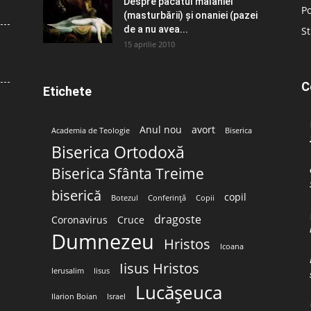
Despre păcatul malahiei
Po
(masturbării) şi onaniei (pazei
de a nu avea...
St
15 aprilie 2010
C
Etichete
Anul nou
avort
Academia de Teologie
Biserica
Biserica Ortodoxă
Biserica Sfânta Treime
biserică
copil
Botezul
Conferință
Copii
dragoste
Coronavirus
Cruce
Dumnezeu
Hristos
Icoana
Iisus Hristos
Ierusalim
Iisus
Lucășeuca
Ilarion Boian
Israel