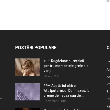
POSTĂRI POPULARE
C
+++ Rugăciune puternică
St
pentru momentele grele ale
Ar
vieţii
28 iulie 2010
Ar
Pr
**** Acatistul către
Atotputernicul Dumnezeu, la
6.
vreme de necaz sau de...
R
5 octombrie 2010
Fă