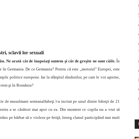
tri, sclavii lor sexuali
u. Ne arată cât de înapoiaţi suntem şi cât de greşite ne sunt căile.
În
ute în Germania. De ce Germania? Pentru că este „motorul” Europei, este
ţele politice europene. Iar la sfârşitul rândurilor, pe care le voi aşterne,
a vrem şi în România?
lie de musulmani semianalfabeţi l-a incitat pe unul dintre băieţii de 21
pentru a se căsători mai apoi cu ea. Din moment ce copila nu a vrut să
strâns pe bărbat să o violeze pe fetiţă, întreg clanul participând mai mult