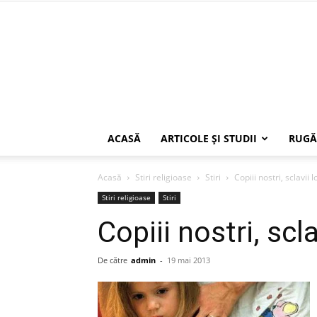
ACASĂ
ARTICOLE ŞI STUDII
RUGĂ
Acasă
Stiri religioase
Stiri
Copiii nostri, sclavii 
Stiri religioase
Stiri
Copiii nostri, scla
De către
admin
-
19 mai 2013