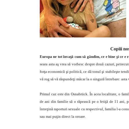
Copiii nos
Europa ne tot învaţă cum să gândim, ce e bine şi ce e ră
seara asta aş vrea să vorbesc despre două cazuri, petrec
forţa economică şi politică, ce dă tonul şi stabileşte tendin
vă rog să vă răspundeţi măcar la o singură întrebare: ast
Primul caz este din Osnabrück. În acea localitate, o fami
de ani din familie să o răpească pe o fetiţă de 11 ani, 
întreţină raporturi sexuale cu respectivul, familia l-a con
sau mai puţin direct la oroare.