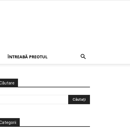
ÎNTREABĂ PREOTUL
Căutare
Categorii