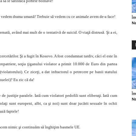
 să le satisfacă poftele bolnave!
 să vedem drama umană! Trebuie să vedem cu ce animale avem de-a face!
În
Na
ternată, având mai mult de o tentativă de suicid. O viaţă distrusă. Şi a ei,
cercetărilor. Şi a fugit în Kosovo. A fost condamnat tardiv, căci el este în
repatriere, soţia ţiganului violator a primit 10.000 de Euro din partea
violatorului). Ce ziceţi, a dat infractorul o petrecere pe banii statului
nuelei)? Eu zic că da!
În
de justiţie paralele. Iată cum violatori pedofili sunt eliberaţi. Iată cum
Na
iolaţi sunt europeni, albi, ca şi noi) sunt doar jucării sexuale în ochii
ază faptele!
 facem nimic şi continuăm să înghiţim basmele UE.