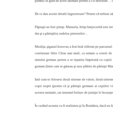
pumnii în gură de acele animale pentru a i-o deschide… ca
De ce dau aceste detalii îngrozitoare? Pentru că trebuie
Făptaşii au fost prinşi. Manuela, fetiţa batjocorită este in
dar şi a părinţilor, rudelor, prietenilor…
Muslija, ţiganul kosovar, a fost însă eliberat pe parcursul 
continuare liber. Chiar mai mult, ca urmare a cererii de 
statului german pentru a se repatria împreună cu copiii (
german (între care se găseau şi taxe plătite de părinţii Ma
Iată cum se folosesc două sisteme de valori, două sisteme 
copii noştri (pentru că şi părinţii germani ai copiilor v
acestor animale, iar sistemul bolnav de justiţie le încuraje
În curând aceasta va fi realitatea şi în România, dacă nu