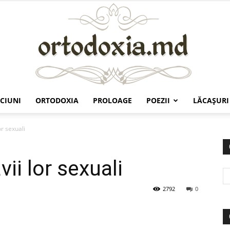
CIUNI
ORTODOXIA
PROLOAGE
POEZII
LĂCAŞURI
Ortodoxia.md
lor sexuali
vii lor sexuali
2792
0