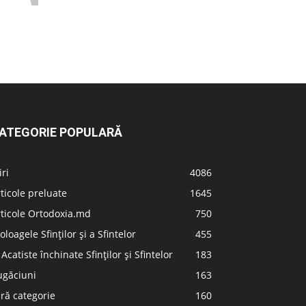
ATEGORIE POPULARĂ
iri
4086
ticole preluate
1645
ticole Ortodoxia.md
750
oloagele Sfinților și a Sfintelor
455
 Acatiste închinate Sfinților și Sfintelor
183
ugăciuni
163
ră categorie
160