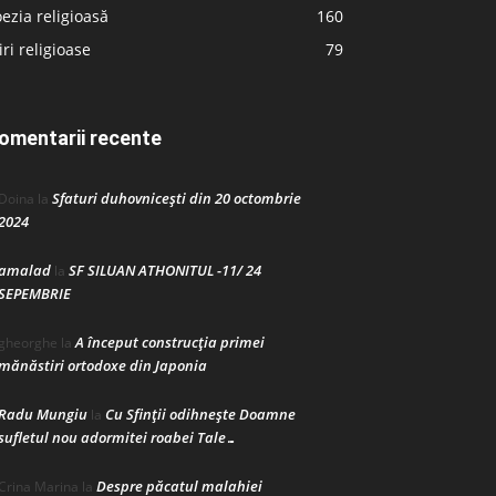
ezia religioasă
160
iri religioase
79
omentarii recente
Sfaturi duhovnicești din 20 octombrie
Doina
la
2024
amalad
SF SILUAN ATHONITUL -11/ 24
la
SEPEMBRIE
A început construcţia primei
gheorghe
la
mănăstiri ortodoxe din Japonia
Radu Mungiu
Cu Sfinții odihnește Doamne
la
sufletul nou adormitei roabei Tale…
Despre păcatul malahiei
Crina Marina
la