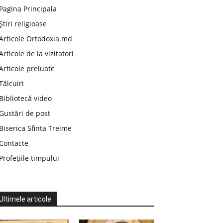
Pagina Principala
Știri religioase
Articole Ortodoxia.md
Articole de la vizitatori
Articole preluate
Tâlcuiri
Bibliotecă video
Gustări de post
Biserica Sfinta Treime
Contacte
Profețiile timpului
Ultimele articole