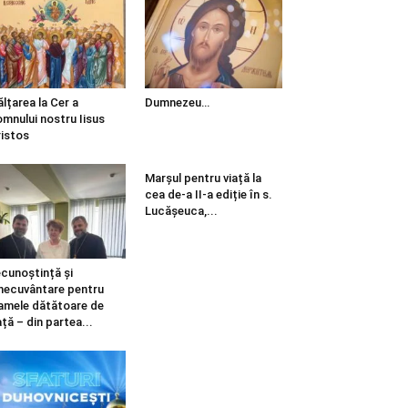
ălțarea la Cer a
Dumnezeu…
mnului nostru Iisus
istos
Marșul pentru viață la
cea de-a II-a ediție în s.
Lucășeuca,...
cunoștință și
necuvântare pentru
mele dătătoare de
ață – din partea...