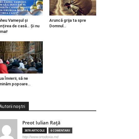
heu Vameșul și
Aruncă grija ta spre
ințirea de casă… Și nu
Domnul…
mai!
ua Învierii, să ne
minăm popoare…
Autorii noștri
Preot Iulian Raţă
3878 ARTICOLE
6 COMENTARII
http://www.ortodoxia.md