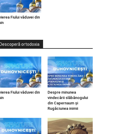
vierea Fiului văduvei din
in
Descoperă ortodoxia
vierea Fiului văduvei din
Despre minunea
in
vindecării slăbănogului
din Capernaum și
Rugăciunea inimii