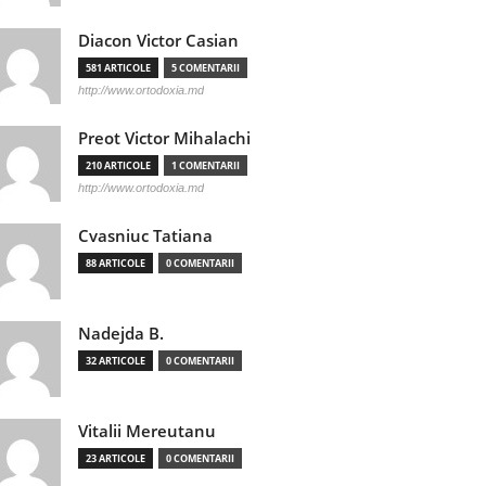
Diacon Victor Casian
581 ARTICOLE
5 COMENTARII
http://www.ortodoxia.md
Preot Victor Mihalachi
210 ARTICOLE
1 COMENTARII
http://www.ortodoxia.md
Cvasniuc Tatiana
88 ARTICOLE
0 COMENTARII
Nadejda B.
32 ARTICOLE
0 COMENTARII
Vitalii Mereutanu
23 ARTICOLE
0 COMENTARII