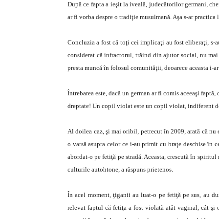
După ce fapta a ieşit la iveală, judecătorilor germani, che
ar fi vorba despre o tradiţie musulmană. Aşa s-ar practica
Concluzia a fost că toţi cei implicaţi au fost eliberaţi, s
considerat că infractorul, trăind din ajutor social, nu ma
presta muncă în folosul comunităţii, deoarece aceasta i-ar
Întrebarea este, dacă un german ar fi comis aceeaşi faptă, c
dreptate! Un copil violat este un copil violat, indiferent de
Al doilea caz, şi mai oribil, petrecut în 2009, arată că nu
o varsă asupra celor ce i-au primit cu braţe deschise în 
abordat-o pe fetiţă pe stradă. Aceasta, crescută în spiritul
culturile autohtone, a răspuns prietenos.
În acel moment, ţiganii au luat-o pe fetiţă pe sus, au du
relevat faptul că fetiţa a fost violată atât vaginal, cât şi