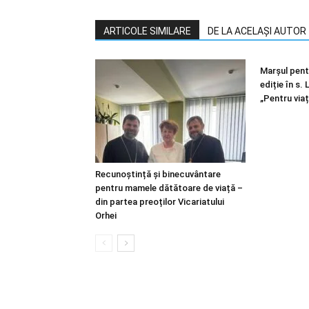
ARTICOLE SIMILARE
DE LA ACELAȘI AUTOR
Marșul pentr
ediție în s.
„Pentru viaț
Recunoștință și binecuvântare
pentru mamele dătătoare de viață –
din partea preoților Vicariatului
Orhei