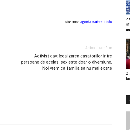
Za
site sursa
agonia-natiunii.info
sf
nu
Articolul următor
Activist gay: legalizarea casatoriilor intre
persoane de acelasi sex este doar o diversiune.
Noi vrem ca familia sa nu mai existe
Zi
lu