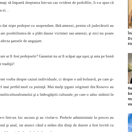
maţi să împartă dreptatea într-un caz evident de pedofilie, li s-a spus că
 la ei…
-au dat nişte pedepse cu suspendare, fără amenzi, pentru că judecătorii au
i are posibilitatea de a plăti daune victimei sau amenzi, şi nici nu poate
În
Do
 afecta şansele de angajare.
Hr
are ar fi fost pedepsele? Garantat nu ar fi scăpat aşa uşor, şi asta pe bună
 tradiţii!
 este vorba despre cazuri individuale, ci despre o ură bolnavă, pe care şi-
cel mai perfid mod cu putinţă. Mai mulţi ţigani originari din Kosovo au
Re
bi
 multiculturalismului şi a îmbogăţirii culturale, pe care o aduc străinii în
ma
vi
s-o într-un loc ascuns şi au violat-o. Probele administrate la proces au
 oral şi anal, iar atunci când a strâns din dinţi de durere a fost lovită cu