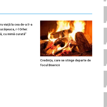
u viață la cea de-a II-a
 Lucășeuca, r-l Orhei:
ă, cu inimă curată”
Credința, care se stinge departe de
focul Bisericii