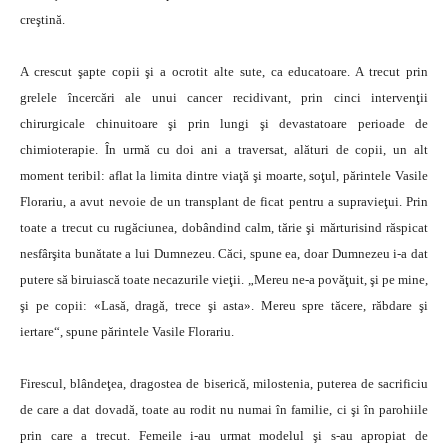
creştină.
A crescut şapte copii şi a ocrotit alte sute, ca educatoare. A trecut prin
grelele încercări ale unui cancer recidivant, prin cinci intervenţii
chirurgicale chinuitoare şi prin lungi şi devastatoare perioade de
chimioterapie. În urmă cu doi ani a traversat, alături de copii, un alt
moment teribil: aflat la limita dintre viaţă şi moarte, soţul, părintele Vasile
Florariu, a avut nevoie de un transplant de ficat pentru a supravieţui. Prin
toate a trecut cu rugăciunea, dobândind calm, tărie şi mărturisind răspicat
nesfârşita bunătate a lui Dumnezeu. Căci, spune ea, doar Dumnezeu i-a dat
putere să biruiască toate necazurile vieţii. „Mereu ne-a povăţuit, şi pe mine,
şi pe copii: «Lasă, dragă, trece şi asta». Mereu spre tăcere, răbdare şi
iertare“, spune părintele Vasile Florariu.
Firescul, blândeţea, dragostea de biserică, milostenia, puterea de sacrificiu
de care a dat dovadă, toate au rodit nu numai în familie, ci şi în parohiile
prin care a trecut. Femeile i-au urmat modelul şi s-au apropiat de