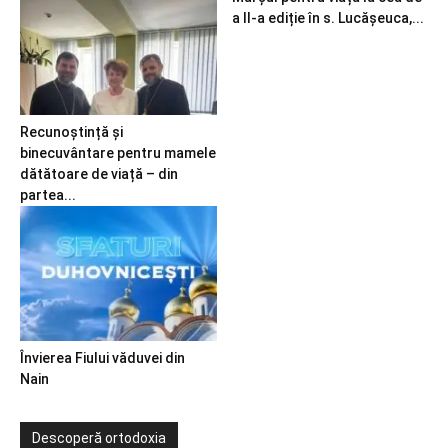
a II-a ediție în s. Lucășeuca,...
Recunoștință și
binecuvântare pentru mamele
dătătoare de viață – din
partea...
Învierea Fiului văduvei din
Nain
Descoperă ortodoxia