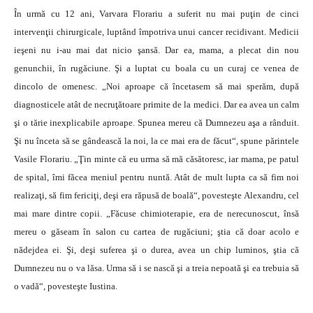
În urmă cu 12 ani, Varvara Florariu a suferit nu mai puţin de cinci
intervenţii chirurgicale, luptând împotriva unui cancer recidivant. Medicii
ieşeni nu i-au mai dat nicio şansă. Dar ea, mama, a plecat din nou
genunchii, în rugăciune. Şi a luptat cu boala cu un curaj ce venea de
dincolo de omenesc. „Noi aproape că încetasem să mai sperăm, după
diagnosticele atât de necruţătoare primite de la medici. Dar ea avea un calm
şi o tărie inexplicabile aproape. Spunea mereu că Dumnezeu aşa a rânduit.
Şi nu înceta să se gândească la noi, la ce mai era de făcut“, spune părintele
Vasile Florariu. „Ţin minte că eu urma să mă căsătoresc, iar mama, pe patul
de spital, îmi făcea meniul pentru nuntă. Atât de mult lupta ca să fim noi
realizaţi, să fim fericiţi, deşi era răpusă de boală“, povesteşte Alexandru, cel
mai mare dintre copii. „Făcuse chimioterapie, era de nerecunoscut, însă
mereu o găseam în salon cu cartea de rugăciuni; ştia că doar acolo e
nădejdea ei. Şi, deşi suferea şi o durea, avea un chip luminos, ştia că
Dumnezeu nu o va lăsa. Urma să i se nască şi a treia nepoată şi ea trebuia să
o vadă“, povesteşte Iustina.