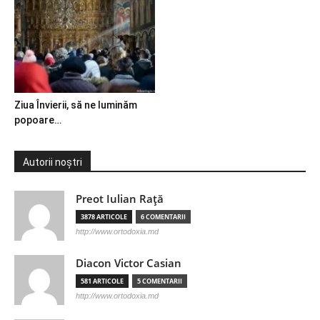
Ziua Învierii, să ne luminăm
popoare…
Autorii noștri
Preot Iulian Raţă
3878 ARTICOLE
6 COMENTARII
http://www.ortodoxia.md
Diacon Victor Casian
581 ARTICOLE
5 COMENTARII
http://www.ortodoxia.md