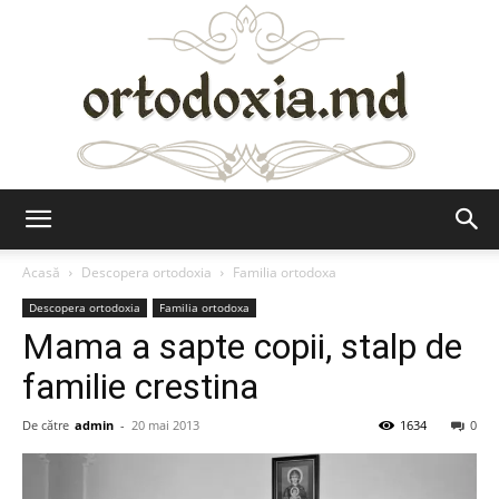
Ortodoxia.md
Acasă
Descopera ortodoxia
Familia ortodoxa
Descopera ortodoxia
Familia ortodoxa
Mama a sapte copii, stalp de
familie crestina
De către
admin
-
20 mai 2013
1634
0