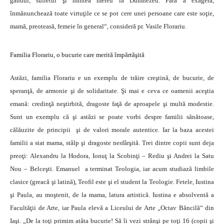
gândul, sufletul şi mintea mereu la Dumnezeu. Fără a exagera,
înmănunchează toate virtuţile ce se pot cere unei persoane care este soţie,
mamă, preoteasă, femeie în general“, consideră pr. Vasile Florariu.
Familia Florariu, o bucurie care merită împărtăşită
Astăzi, familia Florariu e un exemplu de trăire creştină, de bucurie, de
speranţă, de armonie şi de solidaritate. Şi mai e ceva ce oamenii aceştia
emană: credinţă neştirbită, dragoste faţă de aproapele şi multă modestie.
Sunt un exemplu că şi astăzi se poate vorbi despre familii sănătoase,
călăuzite de principii şi de valori morale autentice. Iar la baza acestei
familii a stat mama, stâlp şi dragoste nesfârşită. Trei dintre copii sunt deja
preoţi: Alexandru la Hodora, Ionuţ la Scobinţi – Rediu şi Andrei la Satu
Nou – Belceşti. Emanuel a terminat Teologia, iar acum studiază limbile
clasice (greacă şi latină), Teofil este şi el student la Teologie. Fetele, Iustina
şi Paula, au moştenit, de la mama, latura artistică. Iustina e absolventă a
Facultăţii de Arte, iar Paula elevă a Liceului de Arte „Octav Băncilă“ din
Iaşi. „De la toţi primim atâta bucurie! Să îi vezi strânşi pe toţi 16 (copii şi