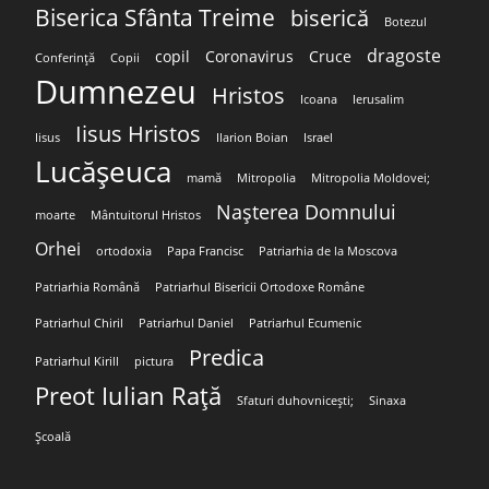
Biserica Sfânta Treime
biserică
Botezul
dragoste
copil
Coronavirus
Cruce
Conferință
Copii
Dumnezeu
Hristos
Icoana
Ierusalim
Iisus Hristos
Iisus
Ilarion Boian
Israel
Lucășeuca
mamă
Mitropolia
Mitropolia Moldovei;
Nașterea Domnului
moarte
Mântuitorul Hristos
Orhei
ortodoxia
Papa Francisc
Patriarhia de la Moscova
Patriarhia Română
Patriarhul Bisericii Ortodoxe Române
Patriarhul Chiril
Patriarhul Daniel
Patriarhul Ecumenic
Predica
Patriarhul Kirill
pictura
Preot Iulian Rață
Sfaturi duhovnicești;
Sinaxa
Școală