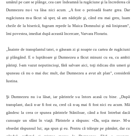
umărul pe care se plânge, cea care îndeamnă la rugăciune şi la încrederea că
Dumnezeu nu-i va lăsa nici acum. „A fost o perioadă foarte grea. Dar
rugăciunea m-a făcut să sper, să am nădejde şi, când era mai greu, luam
cheile de la biserică, fugeam repede la Maica Domnului şi mă linişteam“,
îmi povestea, imediat după această încercare, Varvara Florariu.
„Înainte de transplantul tatei, o găseam zi şi noapte cu cartea de rugăciuni
şi plângând. E o luptătoare şi Dumnezeu a făcut minuni cu ea, cu ambii
părinţi. I-am vazut neputincioşi, fără salvare aici, toţi ridicau din umeri şi
spuneau că nu o mai duc mult, dar Dumnezeu a avut alt plan“, consideră
Iustina.
Şi Dumnezeu nu i-a lăsat, iar părintele s-a întors acasă cu bine. „După
transplant, dacă n-ar fi fost ea, cred că n-aş mai fi fost nici eu acum. Mă
gândesc la ceea ce spunea părintele Stăniloae, când a fost întrebat dacă
cunoaşte un sfânt în viaţă. Părintele a răspuns: «Da, soţia mea». M-a
obsedat răspunsul lui; aşa spun şi eu. Pentru că trăieşte pe pământ, dar cu