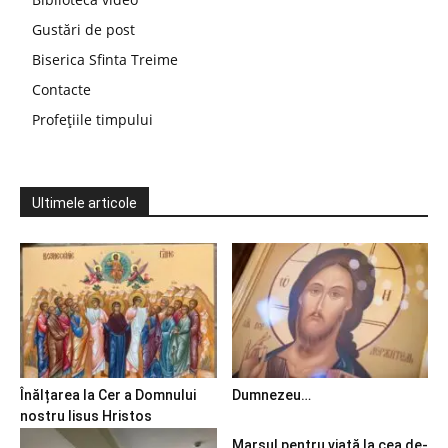
Gustări de post
Biserica Sfinta Treime
Contacte
Profețiile timpului
Ultimele articole
Înălțarea la Cer a Domnului
Dumnezeu…
nostru Iisus Hristos
Marșul pentru viață la cea de-