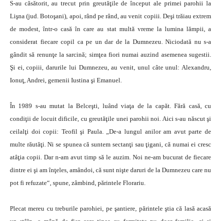
S-au căsătorit, au trecut prin greutăţile de început ale primei parohii la
Lişna (jud. Botoşani), apoi, rând pe rând, au venit copiii. Deşi trăiau extrem
de modest, într-o casă în care au stat multă vreme la lumina lămpii, a
considerat fiecare copil ca pe un dar de la Dumnezeu. Niciodată nu s-a
gândit să renunţe la sarcină; simţea fiori numai auzind asemenea sugestii.
Şi ei, copiii, darurile lui Dumnezeu, au venit, unul câte unul: Alexandru,
Ionuţ, Andrei, gemenii Iustina şi Emanuel.
În 1989 s-au mutat la Belceşti, luând viaţa de la capăt. Fără casă, cu
condiţii de locuit dificile, cu greutăţile unei parohii noi. Aici s-au născut şi
ceilalţi doi copii: Teofil şi Paula. „De-a lungul anilor am avut parte de
multe răutăţi. Ni se spunea că suntem sectanţi sau ţigani, că numai ei cresc
atâţia copii. Dar n-am avut timp să le auzim. Noi ne-am bucurat de fiecare
dintre ei şi am înţeles, amândoi, că sunt nişte daruri de la Dumnezeu care nu
pot fi refuzate“, spune, zâmbind, părintele Florariu.
Plecat mereu cu treburile parohiei, pe şantiere, părintele ştia că lasă acasă