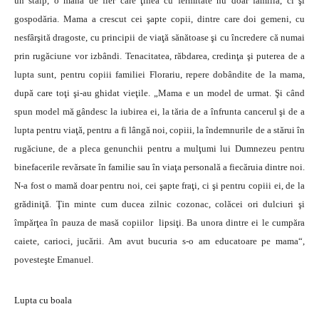
un stâlp, o mână de fier care ţinea cu fermitate nu doar familia, ci şi
gospodăria. Mama a crescut cei şapte copii, dintre care doi gemeni, cu
nesfârşită dragoste, cu principii de viaţă sănătoase şi cu încredere că numai
prin rugăciune vor izbândi. Tenacitatea, răbdarea, credinţa şi puterea de a
lupta sunt, pentru copiii familiei Florariu, repere dobândite de la mama,
după care toţi şi-au ghidat vieţile. „Mama e un model de urmat. Şi când
spun model mă gândesc la iubirea ei, la tăria de a înfrunta cancerul şi de a
lupta pentru viaţă, pentru a fi lângă noi, copiii, la îndemnurile de a stărui în
rugăciune, de a pleca genunchii pentru a mulţumi lui Dumnezeu pentru
binefacerile revărsate în familie sau în viaţa personală a fiecăruia dintre noi.
N-a fost o mamă doar pentru noi, cei şapte fraţi, ci şi pentru copiii ei, de la
grădiniţă. Ţin minte cum ducea zilnic cozonac, colăcei ori dulciuri şi
împărţea în pauza de masă copiilor lipsiţi. Ba unora dintre ei le cumpăra
caiete, carioci, jucării. Am avut bucuria s-o am educatoare pe mama“,
povesteşte Emanuel.
Lupta cu boala