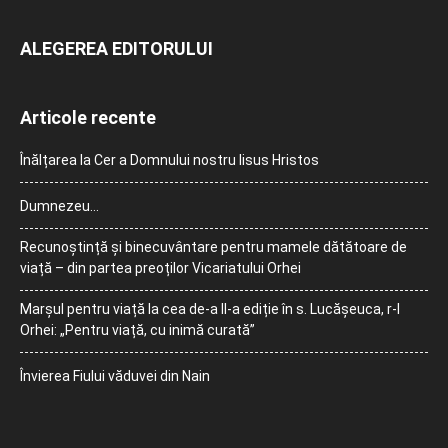
ALEGEREA EDITORULUI
Articole recente
Înălțarea la Cer a Domnului nostru Iisus Hristos
Dumnezeu…
Recunoștință și binecuvântare pentru mamele dătătoare de
viață – din partea preoților Vicariatului Orhei
Marșul pentru viață la cea de-a II-a ediție în s. Lucășeuca, r-l
Orhei: „Pentru viață, cu inimă curată”
Învierea Fiului văduvei din Nain