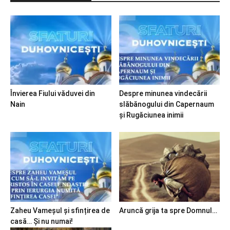
Învierea Fiului văduvei din
Despre minunea vindecării
Nain
slăbănogului din Capernaum
și Rugăciunea inimii
Zaheu Vameșul și sfințirea de
Aruncă grija ta spre Domnul…
casă… Și nu numai!