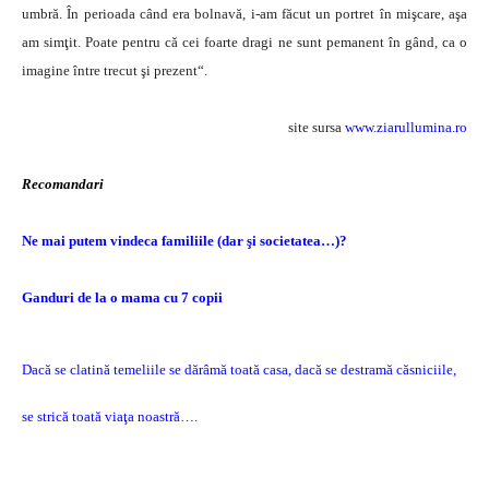
umbră. În perioada când era bolnavă, i-am făcut un portret în mişcare, aşa
am simţit. Poate pentru că cei foarte dragi ne sunt pemanent în gând, ca o
imagine între trecut şi prezent“.
site sursa
www.ziarullumina.ro
Recomandari
Ne mai putem vindeca familiile (dar şi societatea…)?
Ganduri de la o mama cu 7 copii
Dacă se clatină temeliile se dărâmă toată casa, dacă se destramă căsniciile,
se strică toată viaţa noastră….