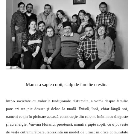
Mama a sapte copii, stalp de familie crestina
Într-o societate cu valorile tradiţionale răsturnate, a vorbi despre familie
pare azi un pic desuet şi deloc la modă. Există, însă, chiar lângă noi,
oameni ce ţin în picioare această construcţie din care ne hrănim cu dragoste
şi cu energie. Varvara Florariu, preoteasă, mamă a şapte copii, cu o poveste
de viaţă cutremurătoare, reprezintă un model de urmat în orice comunitate