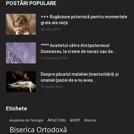
POSTĂRI POPULARE
+++ Rugăciune puternică pentru momentele
grele ale vieţii
28 iulie 2010
**** Acatistul către Atotputernicul
Dumnezeu, la vreme de necaz sau de...
5 octombrie 2010
Despre păcatul malahiei (masturbării) şi
onaniei (pazei de a nu avea...
15 aprilie 2010
Etichete
Anul nou
avort
Academia de Teologie
Biserica
Biserica Ortodoxă