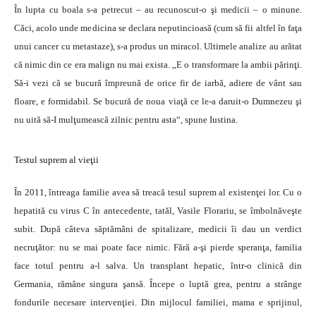
În lupta cu boala s-a petrecut – au recunoscut-o şi medicii – o minune.
Căci, acolo unde medicina se declara neputincioasă (cum să fii altfel în faţa
unui cancer cu metastaze), s-a produs un miracol. Ultimele analize au arătat
că nimic din ce era malign nu mai exista. „E o transformare la ambii părinţi.
Să-i vezi că se bucură împreună de orice fir de iarbă, adiere de vânt sau
floare, e formidabil. Se bucură de noua viaţă ce le-a daruit-o Dumnezeu şi
nu uită să-I mulţumească zilnic pentru asta“, spune Iustina.
Testul suprem al vieţii
În 2011, întreaga familie avea să treacă tesul suprem al existenţei lor. Cu o
hepatită cu virus C în antecedente, tatăl, Vasile Florariu, se îmbolnăveşte
subit. După câteva săptămâni de spitalizare, medicii îi dau un verdict
necruţător: nu se mai poate face nimic. Fără a-şi pierde speranţa, familia
face totul pentru a-l salva. Un transplant hepatic, într-o clinică din
Germania, rămâne singura şansă. Începe o luptă grea, pentru a strânge
fondurile necesare intervenţiei. Din mijlocul familiei, mama e sprijinul,