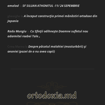
amalad
SF SILUAN ATHONITUL -11/ 24 SEPEMBRIE
la
A început construcţia primei mănăstiri ortodoxe din
gheorghe
la
Japonia
Radu Mungiu
Cu Sfinții odihnește Doamne sufletul nou
la
adormitei roabei Tale…
Despre păcatul malahiei (masturbării) şi
Crina Marina
la
onaniei (pazei de a nu avea copii)