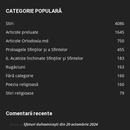
CATEGORIE POPULARĂ
Stiri
4086
Articole preluate
1645
Articole Ortodoxia.md
750
Proloagele Sfinților și a Sfintelor
455
6. Acatiste închinate Sfinților și Sfintelor
183
Rugăciuni
163
Fără categorie
160
Poezia religioasă
160
Stiri religioase
79
Comentarii recente
Sfaturi duhovnicești din 20 octombrie 2024
Doina
la