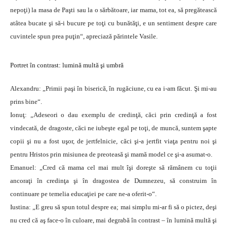
nepoţi) la masa de Paşti sau la o sărbătoare, iar mama, tot ea, să pregătească
atâtea bucate şi să-i bucure pe toţi cu bunătăţi, e un sentiment despre care
cuvintele spun prea puţin“, apreciază părintele Vasile.
Portret în contrast: lumină multă şi umbră
Alexandru: „Primii paşi în biserică, în rugăciune, cu ea i-am făcut. Şi mi-au
prins bine“.
Ionuţ: „Adeseori o dau exemplu de credinţă, căci prin credinţă a fost
vindecată, de dragoste, căci ne iubeşte egal pe toţi, de muncă, suntem şapte
copii şi nu a fost uşor, de jertfelnicie, căci şi-a jertfit viaţa pentru noi şi
pentru Hristos prin misiunea de preoteasă şi mamă model ce şi-a asumat-o.
Emanuel: „Cred că mama cel mai mult îşi doreşte să rămânem cu toţii
ancoraţi în credinţa şi în dragostea de Dumnezeu, să construim în
continuare pe temelia educaţiei pe care ne-a oferit-o“.
Iustina: „E greu să spun totul despre ea; mai simplu mi-ar fi să o pictez, deşi
nu cred că aş face-o în culoare, mai degrabă în contrast – în lumină multă şi