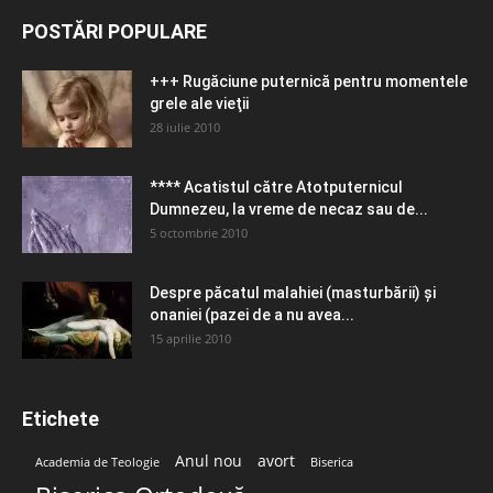
POSTĂRI POPULARE
+++ Rugăciune puternică pentru momentele
grele ale vieţii
28 iulie 2010
**** Acatistul către Atotputernicul
Dumnezeu, la vreme de necaz sau de...
5 octombrie 2010
Despre păcatul malahiei (masturbării) şi
onaniei (pazei de a nu avea...
15 aprilie 2010
Etichete
Anul nou
avort
Academia de Teologie
Biserica