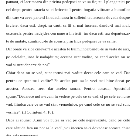
pamant, ci lacrimeaza din pricina pedepsei ce va sa fie; nu-l plange nici pe
cel drept pentru saracia sa ci fericeste-l pentru bogatia viitoare a bunurilor
din care va avea parte si inradacineaza in sufletul tau aceasta dovada despre
inviere; daca esti, drept, sa cauti sa fii si mai incercat dandu-ti mai mult
osteneala pentru nadejdea cea mare a Invierii; iar daca esti rau departeaza-
te de rautate, curatindu-te de aceasta prin frica pedepsei ce va sa fie.
Dar poate va zice cineva:”Pe acestea le traim, incercandu-le in viata de aici,
pe celelalte, insa le nadajduim; acestea sunt vadite, pe cand acelea nu se
vad si sunt departe de noi”.
Chiar daca nu se vad, sunt totusi mai vadite decat cele care se vad. Dar
pentru ce spun:mai vadite? Pe acelea poti sa le vezi mai bine decat pe
acestea. Acestea trec, dar acelea raman. Pentru aceasta, Apostolul
spune:”Deoarece noi n-avem in vedere pe cele ce se vad, ci pe cele ce nu se
vad, fiindca cele ce se vad sânt vremelnice, pe cand cele ce nu se vad sunt
vesnice”. (II Corinteni 4, 18).
Daca ai spune: „Cum voi putea sa vad pe cele neprevazute, cand pe cele
care sânt de fata nu pot sa le vad”, voi incerca sa-ti dovedesc aceasta chiar
din cele pamantesti.