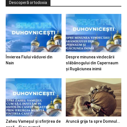
Descoperă ortodoxia
Învierea Fiului văduvei din
Despre minunea vindecării
Nain
slăbănogului din Capernaum
și Rugăciunea inimii
Zaheu Vameșul și sfințirea de
Aruncă grija ta spre Domnul…