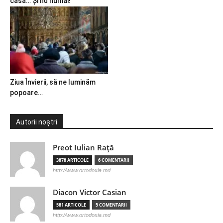
casă… Și nu numai!
Ziua Învierii, să ne luminăm
popoare…
Autorii noștri
Preot Iulian Raţă
3878 ARTICOLE
6 COMENTARII
http://www.ortodoxia.md
Diacon Victor Casian
581 ARTICOLE
5 COMENTARII
http://www.ortodoxia.md