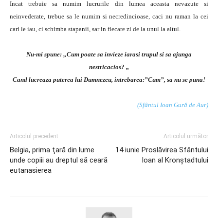
Incat trebuie sa numim lucrurile din lumea aceasta nevazute si
neinvederate, trebue sa le numim si necredincioase, caci nu raman la cei
cari le iau, ci schimba stapanii, sar in fiecare zi de la unul la altul.
Nu-mi spune: „Cum poate sa invieze iarasi trupul si sa ajunga
nestricacios? „
Cand lucreaza puterea lui Dumnezeu, intrebarea:”Cum”, sa nu se puna!
(Sfântul Ioan Gură de Aur)
Articolul precedent
Articolul următor
Belgia, prima ţară din lume
14 iunie Proslăvirea Sfântului
unde copiii au dreptul să ceară
Ioan al Kronștadtului
eutanasierea