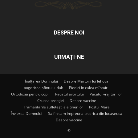
DESPRE NOI
URMAȚI-NE
Înălțarea Domnului
Despre Martorii lui Iehova
pogorirea-sfintului-duh
Piedici în calea mîntuirii
Ortodoxia pentru copii
Păcatul avortului
Păcatul vrăjitoriilor
Crucea preoției
Despre vaccine
Frământările sufletești ale tinerilor
Postul Mare
Învierea Domnului
Sa finisam impreuna biserica din lucaseuca
Despre vaccine
©