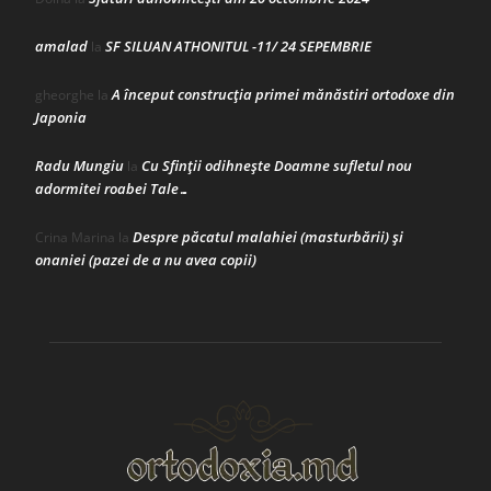
amalad
SF SILUAN ATHONITUL -11/ 24 SEPEMBRIE
la
A început construcţia primei mănăstiri ortodoxe din
gheorghe
la
Japonia
Radu Mungiu
Cu Sfinții odihnește Doamne sufletul nou
la
adormitei roabei Tale…
Despre păcatul malahiei (masturbării) şi
Crina Marina
la
onaniei (pazei de a nu avea copii)