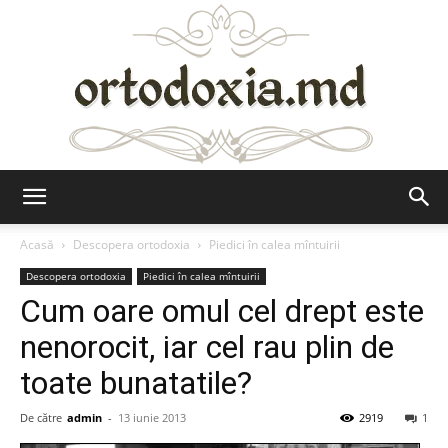
Ortodoxia.md
Acasă
Descopera ortodoxia
Piedici în calea mîntuirii
Descopera ortodoxia
Piedici în calea mîntuirii
Cum oare omul cel drept este
nenorocit, iar cel rau plin de
toate bunatatile?
De către
admin
-
13 iunie 2013
2919
1