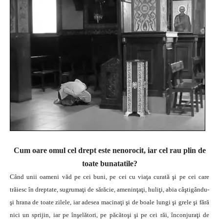
Cum oare omul cel drept este nenorocit, iar cel rau plin de
toate bunatatile?
Când unii oameni văd pe cei buni, pe cei cu viaţa curată şi pe cei care
trăiesc în dreptate, sugrumaţi de sărăcie, ameninţaţi, huliţi, abia câştigându-
şi hrana de toate zilele, iar adesea macinaţi şi de boale lungi şi grele şi fără
nici un sprijin, iar pe înşelători, pe păcătoşi şi pe cei răi, înconjuraţi de