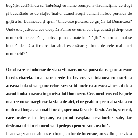
bogăţie, desfătându-se, îmbrăcaţi cu haine scumpe, având mulţime de slugi
şi bucurându-se de slujbe înalte, atunci aceşti oameni hulesc purtarea de
grijă a lui Dumnezeu şi spun:”Unde este purtarea de grijă a lui Dumnezeu?
Unde este judecata cea dreaptă? Pentru ce omul cu viaţa curată şi drept este
nenorocit, iar cel rău şi stricat, plin de toate bunătăţile? Pentru ce unul se
bucură de atâta fericire, iar altul este sărac şi lovit de cele mai mari
nenorociri?”
Omul care se indoieste de viata viitoare, nu va putea da raspuns acestor
intrebari:acela, insa, care crede in Inviere, va inlatura cu usurinta
aceasta hula si va spune celor razvratiti unele ca acestea „incetati de a
ascuti limba voastra impotriva lui Dumnezeu, Creatorul vostru! Faptele
noastre nu se marginesc la viata de aici, ci ne grabim spre o alta viata cu
mult mai lunga, sau mai bine zis, spre una fara de sfarsit. Acolo, saracul,
care traieste in dreptate, va primi rasplata nevointelor sale, iar
desfranatul si inselatorul va fi pedepsit pentru rautatea lui”.
In adevar, viata de aici este o lupta, un loc de incercare, un stadion, iar viata