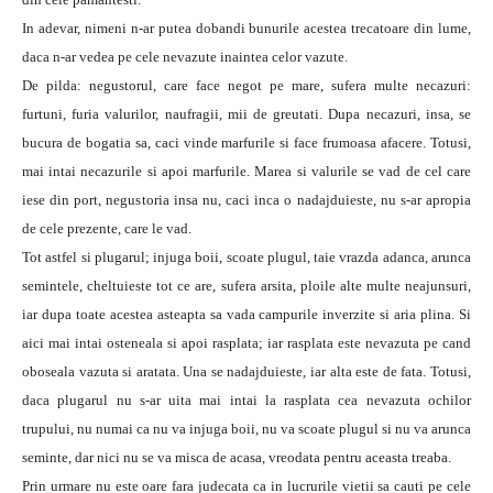
In adevar, nimeni n-ar putea dobandi bunurile acestea trecatoare din lume,
daca n-ar vedea pe cele nevazute inaintea celor vazute.
De pilda: negustorul, care face negot pe mare, sufera multe necazuri:
furtuni, furia valurilor, naufragii, mii de greutati. Dupa necazuri, insa, se
bucura de bogatia sa, caci vinde marfurile si face frumoasa afacere. Totusi,
mai intai necazurile si apoi marfurile. Marea si valurile se vad de cel care
iese din port, negustoria insa nu, caci inca o nadajduieste, nu s-ar apropia
de cele prezente, care le vad.
Tot astfel si plugarul; injuga boii, scoate plugul, taie vrazda adanca, arunca
semintele, cheltuieste tot ce are, sufera arsita, ploile alte multe neajunsuri,
iar dupa toate acestea asteapta sa vada campurile inverzite si aria plina. Si
aici mai intai osteneala si apoi rasplata; iar rasplata este nevazuta pe cand
oboseala vazuta si aratata. Una se nadajduieste, iar alta este de fata. Totusi,
daca plugarul nu s-ar uita mai intai la rasplata cea nevazuta ochilor
trupului, nu numai ca nu va injuga boii, nu va scoate plugul si nu va arunca
seminte, dar nici nu se va misca de acasa, vreodata pentru aceasta treaba.
Prin urmare nu este oare fara judecata ca in lucrurile vietii sa cauti pe cele