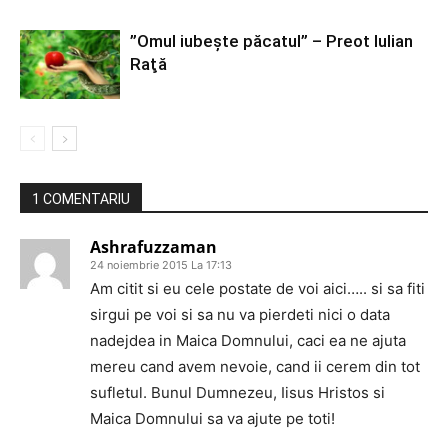
”Omul iubeşte păcatul” – Preot Iulian
Raţă
1 COMENTARIU
Ashrafuzzaman
24 noiembrie 2015 La 17:13
Am citit si eu cele postate de voi aici….. si sa fiti
sirgui pe voi si sa nu va pierdeti nici o data
nadejdea in Maica Domnului, caci ea ne ajuta
mereu cand avem nevoie, cand ii cerem din tot
sufletul. Bunul Dumnezeu, Iisus Hristos si
Maica Domnului sa va ajute pe toti!