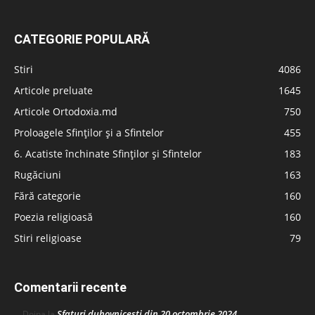
CATEGORIE POPULARĂ
Stiri
4086
Articole preluate
1645
Articole Ortodoxia.md
750
Proloagele Sfinților și a Sfintelor
455
6. Acatiste închinate Sfinților și Sfintelor
183
Rugăciuni
163
Fără categorie
160
Poezia religioasă
160
Stiri religioase
79
Comentarii recente
Sfaturi duhovnicești din 20 octombrie 2024
Doina
la