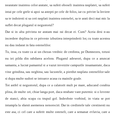
nearatate inaintea celor aratate, sa suferi oboseli inaintea rasplatei, sa suferi
intai pe cele grele si apoi sa astepti pe cele de folos, iar cu privire la înviere
sa te indoiesti si sa ceri rasplati inaintea ostenelei, sa te arati deci mai mic la
suflet decat plugarul si negustorul?
Dar si in alta privinta ne aratam mai rai decat ei. Cum? Aceia desi n-au
incredere deplina in ce priveste izbutirea intreprinderii lor, cu toate acestea
nu dau indarat in fata ostenelilor.
Tu, insa, cu toate ca ai un chezas vrednic de credinta, pe Dumnezeu, totusi
nu iei pilda din rabdarea acelora. Plugarul adeseori, dupa ce a aruncat
samanta, a lucrat pamantul si a vazut inverzite campurile insamantate, daca
vine grindina, sau neghina, sau lacustele, a pierdut rasplata ostenelilor sale
si dupa multe sudori se intoarce acasa cu mainile goale.
Tot astfel si negustorul, dupa ce a calatorit mult pe mare, aducand corabia
plina, de multe ori, chiar langa port, daca strabate vant puternic si o loveste
de stanci, abia scapa cu trupul gol. Indeobste vorbind, in viata se pot
intampla la sfarsit asemenea nenorociri. Dar in credintele tale crestinesti nu
este asa, ci cel care a suferit multe osteneli, care a semanat evlavia, care a