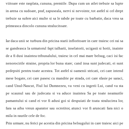
viitoare este rasplata, cununa, premiile. Dupa cum un atlet trebuie sa lupte
in arena cu sudoare, praf, zapuseala, nervi si nevointe, tot astfel si cel drept
trebuie sa sufere aici multe si sa le rabde pe toate cu barbatie, daca vrea sa
primeasca dincolo cununa stralucitoare.
Iar daca unii se turbura din pricina starii infloritoare in care traiesc cei rai sa
se gandeasca la urmatorul fapt:talharii, inselatorii, ucigasii si hotii, inainte
de a fi dusi inaintea tribunalului, traiesc in cel mai mare belsug, caci isi fac
nenorocirile straine, propria lor buna stare; cand insa sunt judecati, ei sunt
pedepsiti pentru toate acestea. Tot astfel si oamenii stricati, cei care intend
mese bogate, cei care pasesc cu mandrie pe strada, cei care sfasie pe saraci,
cand Unul-Nascut, Fiul lui Dumnezeu, va veni cu ingerii Lui, cand va sta
pe scaunul sau de judecata si va aduce inaintea Sa pe toate neamurile
pamantului si cand ei vor fi adusi goi si despuiati de toata stralucirea lor,
fara sa aiba vreun aparator sau ocrotitor, atunci vor fi aruncati fara nici o
mila in raurile cele de foc.
Prin urmare, nu ferici pe acestia din pricina belsugului in care traiesc aici pe