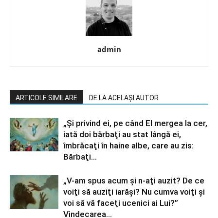
admin
ARTICOLE SIMILARE
DE LA ACELAȘI AUTOR
„Şi privind ei, pe când El mergea la cer,
iată doi bărbaţi au stat lângă ei,
îmbrăcaţi în haine albe, care au zis:
Bărbaţi...
„V-am spus acum şi n-aţi auzit? De ce
voiţi să auziţi iarăşi? Nu cumva voiţi şi
voi să vă faceţi ucenici ai Lui?”
Vindecarea...