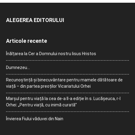
ALEGEREA EDITORULUI
Articole recente
Înălțarea la Cer a Domnului nostru Iisus Hristos
Dumnezeu…
Recunoștință și binecuvântare pentru mamele dătătoare de
viață – din partea preoților Vicariatului Orhei
Marșul pentru viață la cea de-a II-a ediție în s. Lucășeuca, r-l
Orhei: „Pentru viață, cu inimă curată”
Învierea Fiului văduvei din Nain