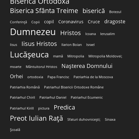
Biserica Ortodoxă
Biserica Sfânta Treime
biserică
Botezul
dragoste
copil
Coronavirus
Cruce
Conferință
Copii
Dumnezeu
Hristos
Icoana
Ierusalim
Iisus Hristos
Iisus
Ilarion Boian
Israel
Lucășeuca
mamă
Mitropolia
Mitropolia Moldovei;
Nașterea Domnului
moarte
Mântuitorul Hristos
Orhei
ortodoxia
Papa Francisc
Patriarhia de la Moscova
Patriarhia Română
Patriarhul Bisericii Ortodoxe Române
Patriarhul Chiril
Patriarhul Daniel
Patriarhul Ecumenic
Predica
Patriarhul Kirill
pictura
Preot Iulian Rață
Sfaturi duhovnicești;
Sinaxa
Școală