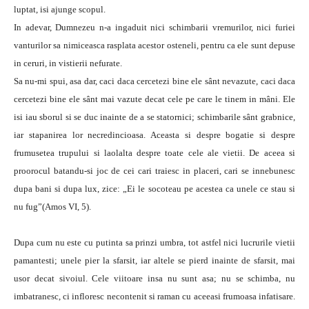
luptat, isi ajunge scopul.
In adevar, Dumnezeu n-a ingaduit nici schimbarii vremurilor, nici furiei
vanturilor sa nimiceasca rasplata acestor osteneli, pentru ca ele sunt depuse
in ceruri, in vistierii nefurate.
Sa nu-mi spui, asa dar, caci daca cercetezi bine ele sânt nevazute, caci daca
cercetezi bine ele sânt mai vazute decat cele pe care le tinem in mâni. Ele
isi iau sborul si se duc inainte de a se statornici; schimbarile sânt grabnice,
iar stapanirea lor necredincioasa. Aceasta si despre bogatie si despre
frumusetea trupului si laolalta despre toate cele ale vietii. De aceea si
proorocul batandu-si joc de cei cari traiesc in placeri, cari se innebunesc
dupa bani si dupa lux, zice: „Ei le socoteau pe acestea ca unele ce stau si
nu fug”(Amos VI, 5).
Dupa cum nu este cu putinta sa prinzi umbra, tot astfel nici lucrurile vietii
pamantesti; unele pier la sfarsit, iar altele se pierd inainte de sfarsit, mai
usor decat sivoiul. Cele viitoare insa nu sunt asa; nu se schimba, nu
imbatranesc, ci infloresc necontenit si raman cu aceeasi frumoasa infatisare.