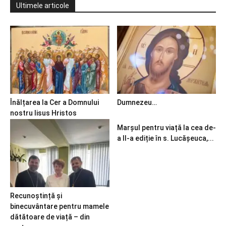
Ultimele articole
Înălțarea la Cer a Domnului
Dumnezeu…
nostru Iisus Hristos
Marșul pentru viață la cea de-
a II-a ediție în s. Lucășeuca,...
Recunoștință și
binecuvântare pentru mamele
dătătoare de viață – din