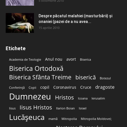
5 octombrie 2010
Despre păcatul malahiei (masturbării) şi
onaniei (pazei de a nu avea...
15 aprilie 2010
Etichete
Anul nou
avort
Academia de Teologie
Biserica
Biserica Ortodoxă
Biserica Sfânta Treime
biserică
Botezul
dragoste
copil
Coronavirus
Cruce
Conferință
Copii
Dumnezeu
Hristos
Icoana
Ierusalim
Iisus Hristos
Iisus
Ilarion Boian
Israel
Lucășeuca
mamă
Mitropolia
Mitropolia Moldovei;