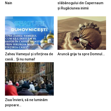
Nain
slăbănogului din Capernaum
și Rugăciunea inimii
Zaheu Vameșul și sfințirea de
Aruncă grija ta spre Domnul…
casă… Și nu numai!
Ziua Învierii, să ne luminăm
popoare…