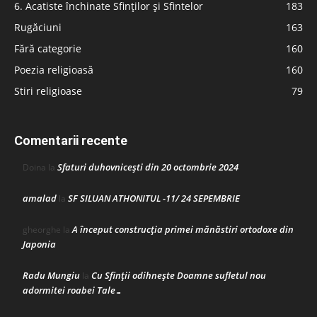
6. Acatiste închinate Sfinților și Sfintelor
183
Rugăciuni
163
Fără categorie
160
Poezia religioasă
160
Stiri religioase
79
Comentarii recente
Sfaturi duhovnicești din 20 octombrie 2024
Doina
la
amalad
SF SILUAN ATHONITUL -11/ 24 SEPEMBRIE
la
A început construcţia primei mănăstiri ortodoxe din
gheorghe
la
Japonia
Radu Mungiu
Cu Sfinții odihnește Doamne sufletul nou
la
adormitei roabei Tale…