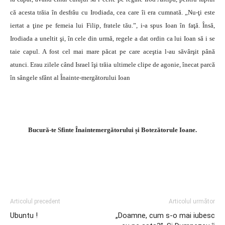
că acesta trăia în desfrâu cu Irodiada, cea care îi era cumnată. „Nu-ţi este
iertat a ţine pe femeia lui Filip, fratele tău.”, i-a spus Ioan în faţă. Însă,
Irodiada a uneltit şi, în cele din urmă, regele a dat ordin ca lui Ioan să i se
taie capul. A fost cel mai mare păcat pe care aceştia l-au săvârşit până
atunci. Erau zilele când Israel îşi trăia ultimele clipe de agonie, înecat parcă
în sângele sfânt al Înainte-mergătorului Ioan
Bucură-te Sfinte Înaintemergătorului și Botezătorule Ioane.
Articolul precedent
Articolul următor
Ubuntu !
„Doamne, cum s-o mai iubesc