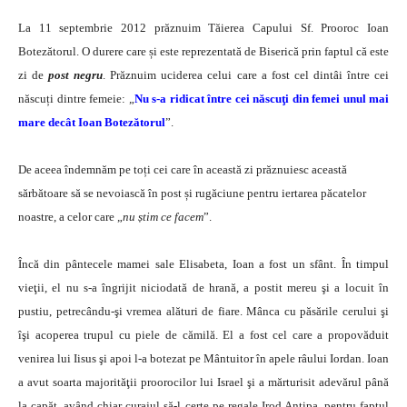
La 11 septembrie 2012 prăznuim Tăierea Capului Sf. Prooroc Ioan
Botezătorul. O durere care și este reprezentată de Biserică prin faptul că este
zi de
post negru
. Prăznuim uciderea celui care a fost cel dintâi între cei
născuți dintre femeie: „
Nu s-a ridicat între cei născuţi din femei unul mai
mare decât Ioan Botezătorul
”.
De aceea îndemnăm pe toți cei care în această zi prăznuiesc această
sărbătoare să se nevoiască în post și rugăciune pentru iertarea păcatelor
noastre, a celor care „
nu știm ce facem
”.
Încă din pântecele mamei sale Elisabeta, Ioan a fost un sfânt. În timpul
vieţii, el nu s-a îngrijit niciodată de hrană, a postit mereu şi a locuit în
pustiu, petrecându-şi vremea alături de fiare. Mânca cu păsările cerului şi
îşi acoperea trupul cu piele de cămilă. El a fost cel care a propovăduit
venirea lui Iisus şi apoi l-a botezat pe Mântuitor în apele râului Iordan. Ioan
a avut soarta majorităţii proorocilor lui Israel şi a mărturisit adevărul până
la capăt, având chiar curajul să-l certe pe regale Irod Antipa, pentru faptul