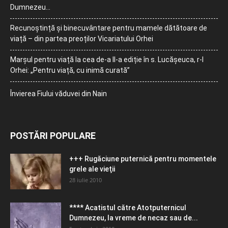
Dumnezeu…
Recunoștință și binecuvântare pentru mamele dătătoare de
viață – din partea preoților Vicariatului Orhei
Marșul pentru viață la cea de-a II-a ediție în s. Lucășeuca, r-l
Orhei: „Pentru viață, cu inimă curată”
Învierea Fiului văduvei din Nain
POSTĂRI POPULARE
+++ Rugăciune puternică pentru momentele
grele ale vieţii
28 iulie 2010
**** Acatistul către Atotputernicul
Dumnezeu, la vreme de necaz sau de...