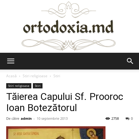
Ortodoxia.md
Acasă
Stiri religioase
Stiri
Stiri religioase
Stiri
Tăierea Capului Sf. Prooroc
Ioan Botezătorul
De către
admin
-
10 septembrie 2013
2758
0