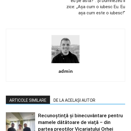
eu pe asta?”. Şi Dumnezeu îi
zice: „Aşa cum o iubesc Eu. Eu
aşa cum este o iubesc!”
admin
ARTICOLE SIMILARE
DE LA ACELAȘI AUTOR
Recunoștință și binecuvântare pentru
mamele dătătoare de viață – din
partea preoților Vicariatului Orhei