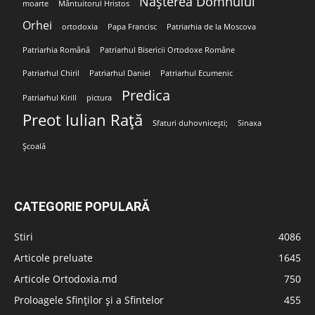
Nașterea Domnului
moarte
Mântuitorul Hristos
Orhei
ortodoxia
Papa Francisc
Patriarhia de la Moscova
Patriarhia Română
Patriarhul Bisericii Ortodoxe Române
Patriarhul Chiril
Patriarhul Daniel
Patriarhul Ecumenic
Predica
Patriarhul Kirill
pictura
Preot Iulian Rață
Sfaturi duhovnicești;
Sinaxa
Școală
CATEGORIE POPULARĂ
Stiri
4086
Articole preluate
1645
Articole Ortodoxia.md
750
Proloagele Sfinților și a Sfintelor
455