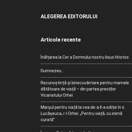
ALEGEREA EDITORULUI
Articole recente
Înălțarea la Cer a Domnului nostru Iisus Hristos
Dumnezeu…
Recunoștință și binecuvântare pentru mamele
dătătoare de viață – din partea preoților
Vicariatului Orhei
Marșul pentru viață la cea de-a II-a ediție în s.
Lucășeuca, r-l Orhei: „Pentru viață, cu inimă
curată”