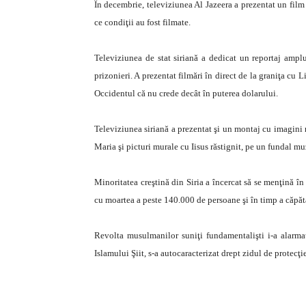
În decembrie, televiziunea Al Jazeera a prezentat un film 
ce condiţii au fost filmate.
Televiziunea de stat siriană a dedicat un reportaj amp
prizonieri. A prezentat filmări în direct de la graniţa cu Li
Occidentul că nu crede decât în puterea dolarului.
Televiziunea siriană a prezentat şi un montaj cu imagini re
Maria şi picturi murale cu Iisus răstignit, pe un fundal mu
Minoritatea creştină din Siria a încercat să se menţină în 
cu moartea a peste 140.000 de persoane şi în timp a căpăta
Revolta musulmanilor suniţi fundamentalişti i-a alarmat
Islamului Şiit, s-a autocaracterizat drept zidul de protecţi