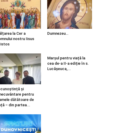
ălțarea la Cer a
Dumnezeu…
mnului nostru Iisus
istos
Marșul pentru viață la
cea de-a II-a ediție în s.
Lucășeuca,...
cunoștință și
necuvântare pentru
mele dătătoare de
ață – din partea...