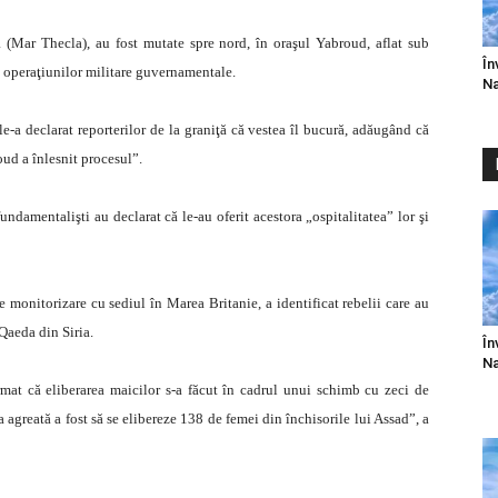
 (Mar Thecla), au fost mutate spre nord, în oraşul Yabroud, aflat sub
În
rul operaţiunilor militare guvernamentale.
Na
e-a declarat reporterilor de la graniţă că vestea îl bucură, adăugând că
oud a înlesnit procesul”.
fundamentalişti au declarat că le-au oferit acestora „ospitalitatea” lor şi
monitorizare cu sediul în Marea Britanie, a identificat rebelii care au
Qaeda din Siria.
În
Na
rmat că eliberarea maicilor s-a făcut în cadrul unui schimb cu zeci de
agreată a fost să se elibereze 138 de femei din închisorile lui Assad”, a