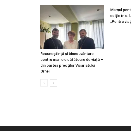
Marșul pentr
ediție în s.
„Pentru viaț
Recunoștință și binecuvântare
pentru mamele dătătoare de viață –
din partea preoților Vicariatului
Orhei