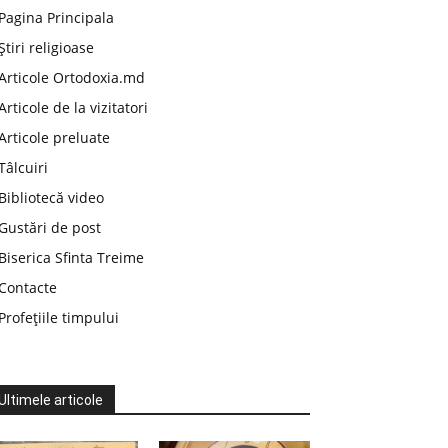
Pagina Principala
Știri religioase
Articole Ortodoxia.md
Articole de la vizitatori
Articole preluate
Tâlcuiri
Bibliotecă video
Gustări de post
Biserica Sfinta Treime
Contacte
Profețiile timpului
Ultimele articole