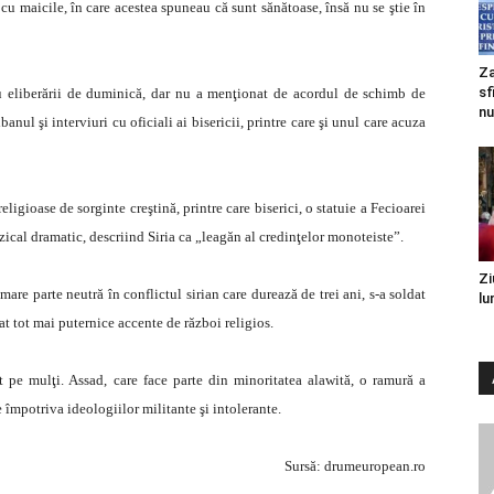
cu maicile, în care acestea spuneau că sunt sănătoase, însă nu se ştie în
Za
sf
lu eliberării de duminică, dar nu a menţionat de acordul de schimb de
nu
banul şi interviuri cu oficiali ai bisericii, printre care şi unul care acuza
ligioase de sorginte creştină, printre care biserici, o statuie a Fecioarei
zical dramatic, descriind Siria ca „leagăn al credinţelor monoteiste”.
Zi
mare parte neutră în conflictul sirian care durează de trei ani, s-a soldat
lu
t tot mai puternice accente de război religios.
 pe mulţi. Assad, care face parte din minoritatea alawită, o ramură a
e împotriva ideologiilor militante şi intolerante.
Sursă: drumeuropean.ro