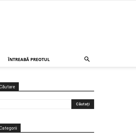
ÎNTREABĂ PREOTUL
Căutare
Categorii