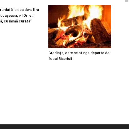
u viață la cea de-a II-a
 Lucășeuca, r-l Orhei:
ă, cu inimă curată”
Credința, care se stinge departe de
focul Bisericii