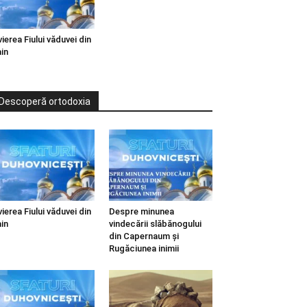
vierea Fiului văduvei din
in
Descoperă ortodoxia
vierea Fiului văduvei din
Despre minunea
in
vindecării slăbănogului
din Capernaum și
Rugăciunea inimii