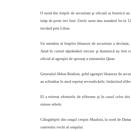
O sursă din forţele de securitate şi oficiali ai bisericii 
timp de peste trei luni. Unele surse dau numărul lor la 12
trecând prin Liban.
Un membru al forţelor libaneze de securitate a declarat, 
Arsal în cursul săptămânii trecute şi duminică au fost co
oficial al agenţiei de spionaj a emiratului Qatar.
Generalul Abbas Ibrahim, şeful agenţiei libaneze de securit
au schimbat în mod repetat revendicările, întârziind eliber
El a reiterat eforturile de eliberare şi în cazul celor do
siriene rebele.
Călugăriţele din oraşul creştin Maalula, la nord de Damas
carierului vechi al oraşului.