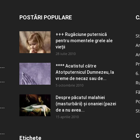
POSTĂRI POPULARE
C
+++ Rugăciune puternică
St
pentru momentele grele ale
Ar
vieţii
28 iulie 2010
Ar
Pr
**** Acatistul către
Atotputernicul Dumnezeu, la
6.
vreme de necaz sau de...
R
5 octombrie 2010
Fă
Despre păcatul malahiei
Po
(masturbării) şi onaniei (pazei
de a nu avea...
St
15 aprilie 2010
C
Etichete