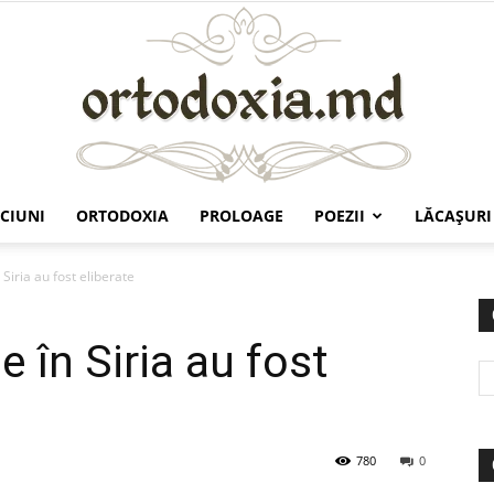
CIUNI
ORTODOXIA
PROLOAGE
POEZII
LĂCAŞURI
Ortodoxia.md
 Siria au fost eliberate
e în Siria au fost
780
0