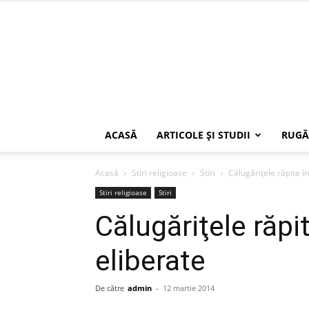
ACASĂ
ARTICOLE ŞI STUDII
RUGĂ
Acasă
Stiri religioase
Stiri
Călugăriţele răpite în
Stiri religioase
Stiri
Călugăriţele răpit
eliberate
De către
admin
-
12 martie 2014