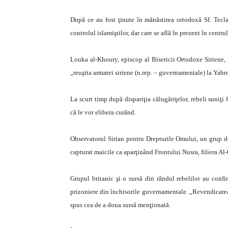
După ce au fost ţinute în mănăstirea ortodoxă Sf. Tecla
controlul islamiştilor, dar care se află în prezent în cent
Louka al-Khoury, episcop al Bisericii Ortodoxe Siriene, l
„reuşita armatei siriene (n.rep. – guvernamentale) la Yabr
La scurt timp după dispariţia călugăriţelor, rebeli suniţi 
că le vor elibera curând.
Observatorul Sirian pentru Drepturile Omului, un grup de 
capturat maicile ca aparţinând Frontului Nusra, filiera Al-
Grupul britanic şi o sursă din rândul rebelilor au confi
prizoniere din închisorile guvernamentale. „Revendicarea 
spus cea de a doua sursă menţionată.