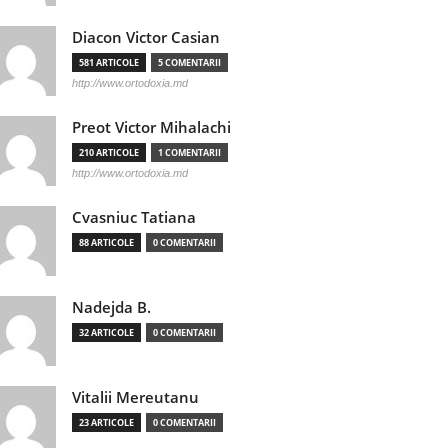
Diacon Victor Casian
581 ARTICOLE
5 COMENTARII
http://www.ortodoxia.md
Preot Victor Mihalachi
210 ARTICOLE
1 COMENTARII
http://www.ortodoxia.md
Cvasniuc Tatiana
88 ARTICOLE
0 COMENTARII
Nadejda B.
32 ARTICOLE
0 COMENTARII
Vitalii Mereutanu
23 ARTICOLE
0 COMENTARII