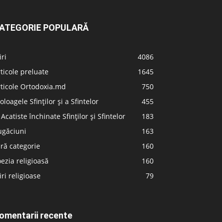
ATEGORIE POPULARĂ
iri
4086
ticole preluate
1645
ticole Ortodoxia.md
750
oloagele Sfinților și a Sfintelor
455
 Acatiste închinate Sfinților și Sfintelor
183
ugăciuni
163
ră categorie
160
ezia religioasă
160
iri religioase
79
omentarii recente