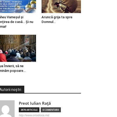
heu Vameșul și
Aruncă grija ta spre
ințirea de casă… Și nu
Domnul…
mai!
ua Învierii, să ne
minăm popoare…
Autorii noștri
Preot Iulian Raţă
3878 ARTICOLE
6 COMENTARII
http://www.ortodoxia.md