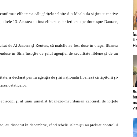
au confirmat eliberarea călugăriţelor răpite din Maaloula şi ţinute captive
, altele 13. Acestea au fost eliberate, iar ieri erau pe drum spre Damasc,
În
Do
citat de Al Jazeera şi Reuters, că maicile au fost duse în oraşul libanez
Hr
nduse în Siria însoţite de şeful agenţiei de securitate libiene şi de un
ate, a declarat pentru agenţia de ştiri naţională libaneză că răpitorii şi-
area ostaticelor.
Re
bi
i episcopi şi al unui jurnalist libanezo-mauritanian capturaţi de forţele
ma
vi
c, au dispărut în decembrie, când rebelii islamişti au preluat controlul