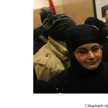
Călugăriţele răp