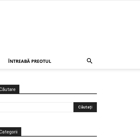
ÎNTREABĂ PREOTUL
Căutare
Categorii