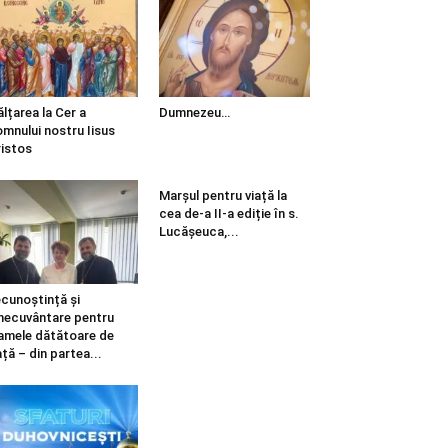
ălțarea la Cer a
Dumnezeu…
mnului nostru Iisus
istos
Marșul pentru viață la
cea de-a II-a ediție în s.
Lucășeuca,...
cunoștință și
necuvântare pentru
mele dătătoare de
ață – din partea...