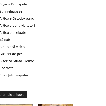
Pagina Principala
Știri religioase
Articole Ortodoxia.md
Articole de la vizitatori
Articole preluate
Tâlcuiri
Bibliotecă video
Gustări de post
Biserica Sfinta Treime
Contacte
Profețiile timpului
Ultimele articole