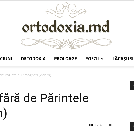
CIUNI
ORTODOXIA
PROLOAGE
POEZII
LĂCAŞURI
Ortodoxia.md
ă de Părintele Ermoghen (Adam)
fără de Părintele
m)
1756
0