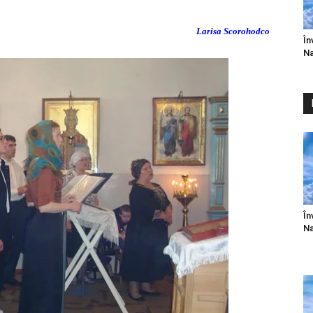
Larisa Scorohodco
În
Na
În
Na