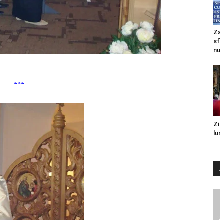
Za
sf
nu
***
Zi
lu