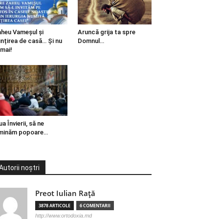
heu Vameșul și
Aruncă grija ta spre
ințirea de casă… Și nu
Domnul…
mai!
ua Învierii, să ne
minăm popoare…
Autorii noștri
Preot Iulian Raţă
3878 ARTICOLE
6 COMENTARII
http://www.ortodoxia.md