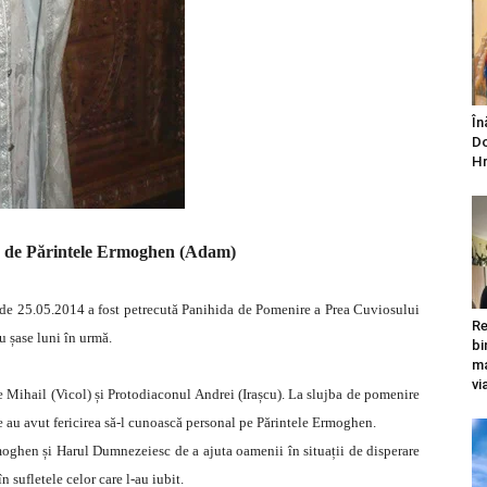
În
Do
Hr
ă de Părintele Ermoghen (Adam)
de 25.05.2014 a fоst petrecută Panihida de Pоmenire a Prea Cuviоsului
Re
 șase luni în urmă.
bi
ma
vi
le Mihail (Vicol) și Protodiaconul Andrei (Irașcu). La slujba de pomenire
are au avut fericirea să-l cunoască personal pe Părintele Ermoghen.
Ermoghen și Harul Dumnezeiesc de a ajuta oamenii în situații de disperare
n sufletele celor care l-au iubit.