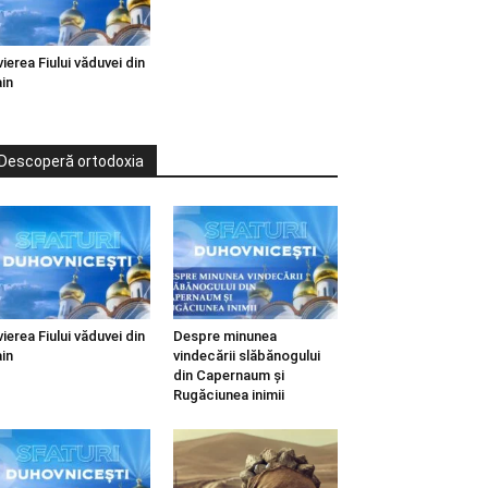
vierea Fiului văduvei din
in
Descoperă ortodoxia
vierea Fiului văduvei din
Despre minunea
in
vindecării slăbănogului
din Capernaum și
Rugăciunea inimii