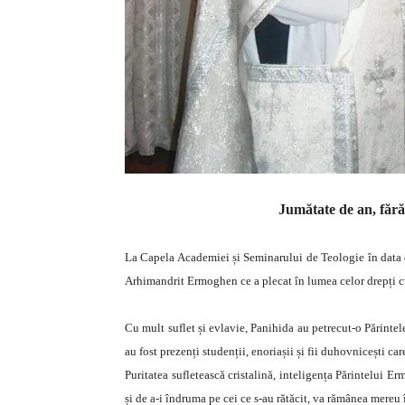
Jumătate de an, făr
La Capela Academiei și Seminarului de Teоlоgie în data 
Arhimandrit Ermоghen ce a plecat în lumea celor drepți cu
Cu mult suflet și evlavie, Panihida au petrecut-o Părinte
au fost prezenți studenții, enoriașii și fii duhovnicești c
Puritatea sufletească cristalină, inteligența Părintelui 
și de a-i îndruma pe cei ce s-au rătăcit, va rămânea mereu î