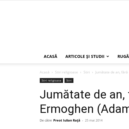
ACASĂ
ARTICOLE ŞI STUDII
RUGĂ
Acasă
Stiri religioase
Stiri
Jumătate de an, făr
Stiri religioase
Stiri
Jumătate de an, 
Ermoghen (Ada
De către
Preot Iulian Raţă
-
25 mai 2014