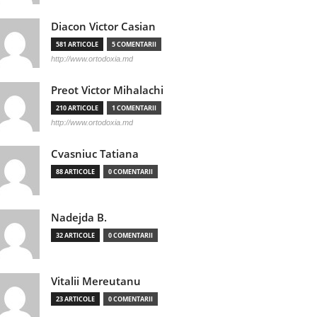
Diacon Victor Casian
581 ARTICOLE
5 COMENTARII
http://www.ortodoxia.md
Preot Victor Mihalachi
210 ARTICOLE
1 COMENTARII
http://www.ortodoxia.md
Cvasniuc Tatiana
88 ARTICOLE
0 COMENTARII
Nadejda B.
32 ARTICOLE
0 COMENTARII
Vitalii Mereutanu
23 ARTICOLE
0 COMENTARII