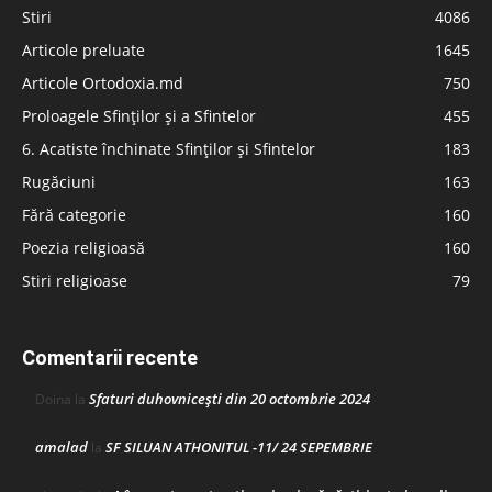
Stiri
4086
Articole preluate
1645
Articole Ortodoxia.md
750
Proloagele Sfinților și a Sfintelor
455
6. Acatiste închinate Sfinților și Sfintelor
183
Rugăciuni
163
Fără categorie
160
Poezia religioasă
160
Stiri religioase
79
Comentarii recente
Sfaturi duhovnicești din 20 octombrie 2024
Doina
la
amalad
SF SILUAN ATHONITUL -11/ 24 SEPEMBRIE
la