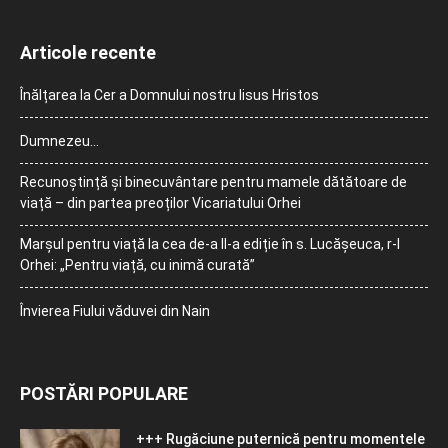
Articole recente
Înălțarea la Cer a Domnului nostru Iisus Hristos
Dumnezeu…
Recunoștință și binecuvântare pentru mamele dătătoare de
viață – din partea preoților Vicariatului Orhei
Marșul pentru viață la cea de-a II-a ediție în s. Lucășeuca, r-l
Orhei: „Pentru viață, cu inimă curată”
Învierea Fiului văduvei din Nain
POSTĂRI POPULARE
+++ Rugăciune puternică pentru momentele