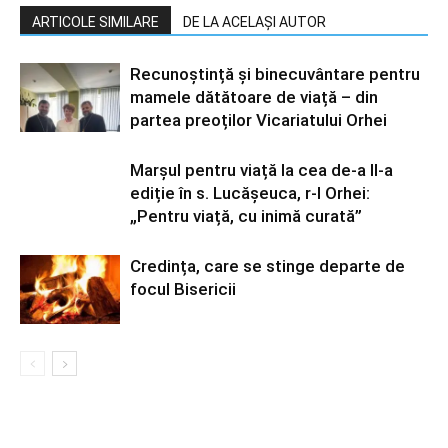
ARTICOLE SIMILARE
DE LA ACELAȘI AUTOR
Recunoștință și binecuvântare pentru
mamele dătătoare de viață – din
partea preoților Vicariatului Orhei
Marșul pentru viață la cea de-a II-a
ediție în s. Lucășeuca, r-l Orhei:
„Pentru viață, cu inimă curată”
Credința, care se stinge departe de
focul Bisericii