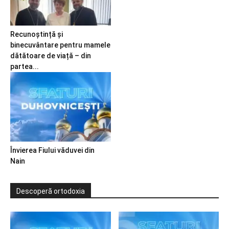
Recunoștință și
binecuvântare pentru mamele
dătătoare de viață – din
partea...
Învierea Fiului văduvei din
Nain
Descoperă ortodoxia