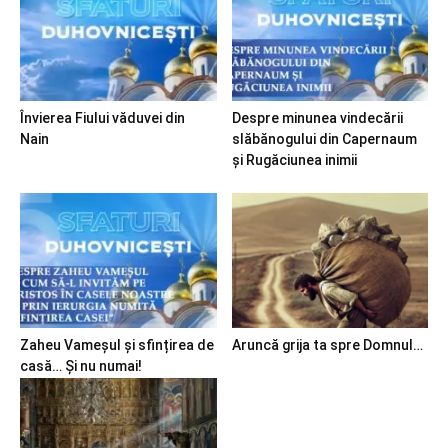
Învierea Fiului văduvei din
Despre minunea vindecării
Nain
slăbănogului din Capernaum
și Rugăciunea inimii
Zaheu Vameșul și sfințirea de
Aruncă grija ta spre Domnul…
casă… Și nu numai!