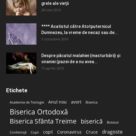
grele ale vieţii
28 iulie 2010
**** Acatistul către Atotputernicul
Dumnezeu, la vreme de necaz sau de...
5 octombrie 2010
Despre păcatul malahiei (masturbării) şi
onaniei (pazei de a nu avea...
15 aprilie 2010
Etichete
Anul nou
avort
Academia de Teologie
Biserica
Biserica Ortodoxă
Biserica Sfânta Treime
biserică
Botezul
dragoste
copil
Coronavirus
Cruce
Conferință
Copii