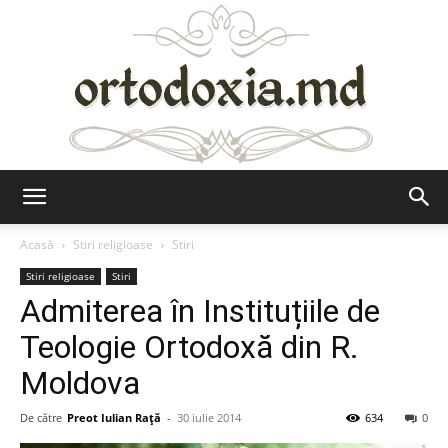
Ortodoxia.md
Acasă
Stiri religioase
Stiri
Stiri religioase
Stiri
Admiterea în Instituțiile de
Teologie Ortodoxă din R.
Moldova
De către
Preot Iulian Raţă
-
30 iulie 2014
634
0