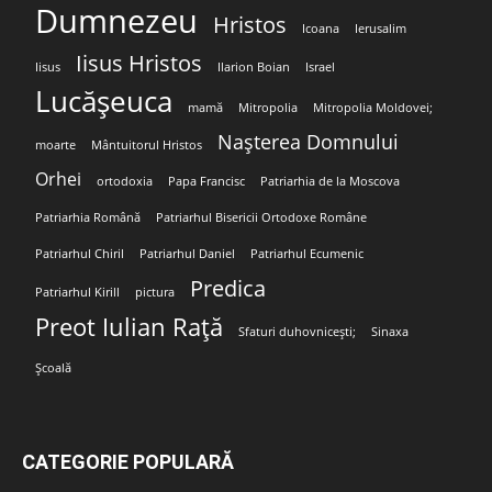
Dumnezeu
Hristos
Icoana
Ierusalim
Iisus Hristos
Iisus
Ilarion Boian
Israel
Lucășeuca
mamă
Mitropolia
Mitropolia Moldovei;
Nașterea Domnului
moarte
Mântuitorul Hristos
Orhei
ortodoxia
Papa Francisc
Patriarhia de la Moscova
Patriarhia Română
Patriarhul Bisericii Ortodoxe Române
Patriarhul Chiril
Patriarhul Daniel
Patriarhul Ecumenic
Predica
Patriarhul Kirill
pictura
Preot Iulian Rață
Sfaturi duhovnicești;
Sinaxa
Școală
CATEGORIE POPULARĂ