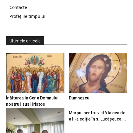
Contacte
Profețiile timpului
Ultimele articole
Înălțarea la Cer a Domnului
Dumnezeu…
nostru Iisus Hristos
Marșul pentru viață la cea de-
a II-a ediție în s. Lucășeuca,...