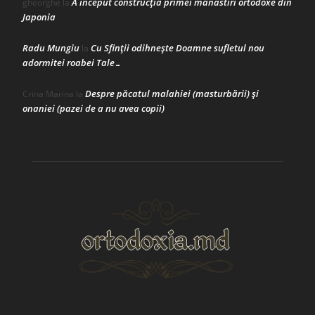
A început construcţia primei mănăstiri ortodoxe din
gheorghe
la
Japonia
Radu Mungiu
Cu Sfinții odihnește Doamne sufletul nou
la
adormitei roabei Tale…
Despre păcatul malahiei (masturbării) şi
Crina Marina
la
onaniei (pazei de a nu avea copii)