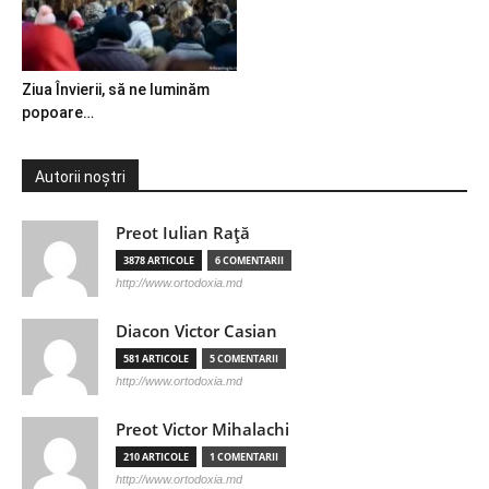
Ziua Învierii, să ne luminăm
popoare…
Autorii noștri
Preot Iulian Raţă
3878 ARTICOLE
6 COMENTARII
http://www.ortodoxia.md
Diacon Victor Casian
581 ARTICOLE
5 COMENTARII
http://www.ortodoxia.md
Preot Victor Mihalachi
210 ARTICOLE
1 COMENTARII
http://www.ortodoxia.md