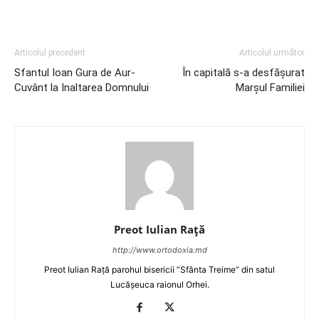
Articolul precedent
Articolul următor
Sfantul Ioan Gura de Aur-
În capitală s-a desfășurat
Cuvânt la Inaltarea Domnului
Marșul Familiei
Preot Iulian Raţă
http://www.ortodoxia.md
Preot Iulian Rață parohul bisericii ”Sfânta Treime” din satul
Lucășeuca raionul Orhei.