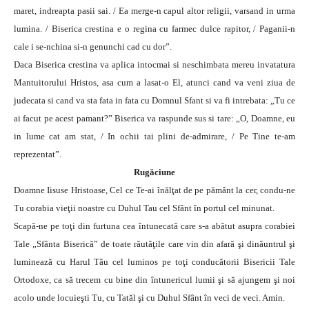
maret, indreapta pasii sai. / Ea merge-n capul altor religii, varsand in urma
lumina. / Biserica crestina e o regina cu farmec dulce rapitor, / Paganii-n
cale i se-nchina si-n genunchi cad cu dor”.
Daca Biserica crestina va aplica intocmai si neschimbata mereu invatatura
Mantuitorului Hristos, asa cum a lasat-o El, atunci cand va veni ziua de
judecata si cand va sta fata in fata cu Domnul Sfant si va fi intrebata: „Tu ce
ai facut pe acest pamant?” Biserica va raspunde sus si tare: „O, Doamne, eu
in lume cat am stat, / In ochii tai plini de-admirare, / Pe Tine te-am
reprezentat”.
Rugăciune
Doamne Iisuse Hristoase, Cel ce Te-ai înălţat de pe pământ la cer, condu-ne
Tu corabia vieţii noastre cu Duhul Tau cel Sfânt în portul cel minunat.
Scapă-ne pe toţi din furtuna cea întunecată care s-a abătut asupra corabiei
Tale „Sfânta Biserică” de toate răutăţile care vin din afară şi dinăuntrul şi
luminează cu Harul Tău cel luminos pe toţi conducătorii Bisericii Tale
Ortodoxe, ca să trecem cu bine din întunericul lumii şi să ajungem şi noi
acolo unde locuieşti Tu, cu Tatăl şi cu Duhul Sfânt în veci de veci. Amin.