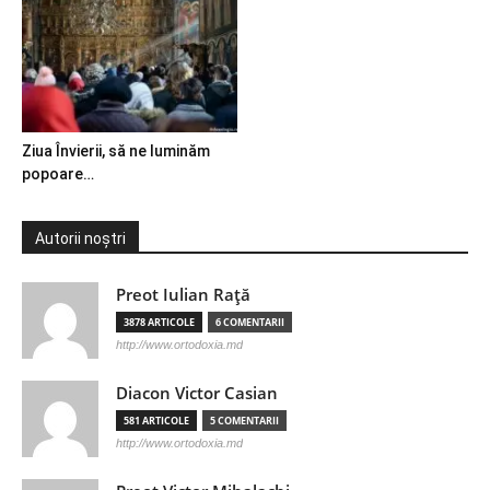
Ziua Învierii, să ne luminăm
popoare…
Autorii noștri
Preot Iulian Raţă
3878 ARTICOLE
6 COMENTARII
http://www.ortodoxia.md
Diacon Victor Casian
581 ARTICOLE
5 COMENTARII
http://www.ortodoxia.md