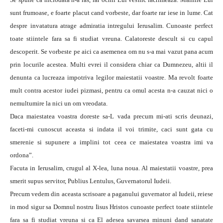
sunt frumoase, e foarte placut cand vorbeste, dar foarte rar iese in lume. Cat
despre invatatura atrage admiratia intregului Ierusalim. Cunoaste perfect
toate stiintele fara sa fi studiat vreuna. Calatoreste descult si cu capul
descoperit. Se vorbeste pe aici ca asemenea om nu s-a mai vazut pana acum
prin locurile acestea. Multi evrei il considera chiar ca Dumnezeu, altii il
denunta ca lucreaza impotriva legilor maiestatii voastre. Ma revolt foarte
mult contra acestor iudei pizmasi, pentru ca omul acesta n-a cauzat nici o
nemultumire la nici un om vreodata.
Daca maiestatea voastra doreste sa-L vada precum mi-ati scris deunazi,
faceti-mi cunoscut aceasta si indata il voi trimite, caci sunt gata cu
smerenie si supunere a implini tot ceea ce maiestatea voastra imi va
ordona”.
Facuta in Ierusalim, crugul al X-lea, luna noua. Al maiestatii voastre, prea
smerit supus servitor, Publius Lentulus, Guvernatorul Iudeii.
Precum vedem din aceasta scrisoare a paganului guvernator al Iudeii, reiese
in mod sigur sa Domnul nostru Iisus Hristos cunoaste perfect toate stiintele
fara sa fi studiat vreuna si ca El adesea savarsea minuni dand sanatate