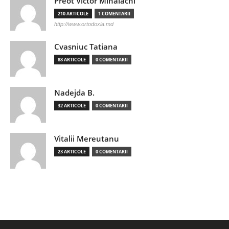
Preot Victor Mihalachi
210 ARTICOLE
1 COMENTARII
http://www.ortodoxia.md
Cvasniuc Tatiana
88 ARTICOLE
0 COMENTARII
Nadejda B.
32 ARTICOLE
0 COMENTARII
Vitalii Mereutanu
23 ARTICOLE
0 COMENTARII