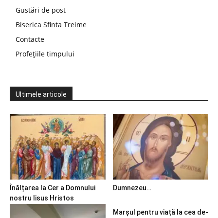
Gustări de post
Biserica Sfinta Treime
Contacte
Profețiile timpului
Ultimele articole
Înălțarea la Cer a Domnului
Dumnezeu…
nostru Iisus Hristos
Marșul pentru viață la cea de-