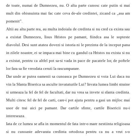
de toate, numai de Dumnezeu, nu. O alta parte cunosc cate putin si mai
mult din obisnuinta mai fac cate ceva de-ale credintei, zicand ca „asa am
pomenit”.
Altii au alta parte rea, au multa indoiala de credinta si nu cred ca exista sau
a existat Dumnezeu, Iisus Hristos pe pamant, fiindca asa le sopteste
diavolul. Desi sunt atatea dovezi si istoria ni le prezinta de la inceput pana
in zilele noastre, ei se impaca mai bine cu gandul ca Hristos nu exista si nu
a existat, pentru ca altfel pot sa-si vada in pace de pacatele lor, de poftele
lor fara sa fie vreodata ceruti la rascumparare.
Dar unde ar putea oamenii sa cunoasca pe Dumnezeu si voia Lui daca nu
vin la Sfanta Biserica sa asculte invataturile Lui? Invata lumea limbi straine
si urmeaza la fel de fel de facultati, dar nu vrea sa invete si sfanta credinta.
Multi citesc fel de fel de carti, care-i pot ajuta pentru a gasi un mijloc mai
usor de trai aici pe pamant. Dar cartile sfinte, cartile Bisericii nu-i
intereseaza.
Iata de ce lumea se afla in momentul de fata intr-o mare nestiinta religioasa
si nu cunoaste adevarata credinta ortodoxa pentru ca nu a vrut s-o