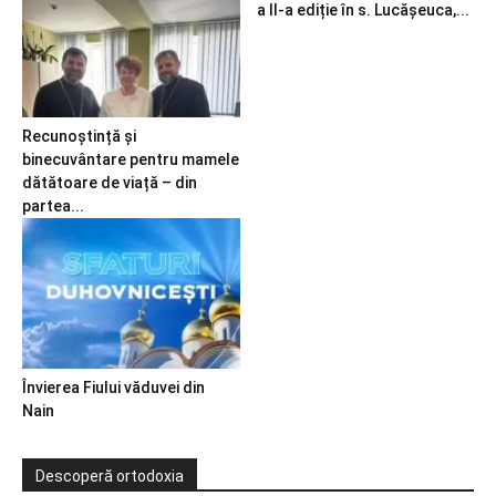
a II-a ediție în s. Lucășeuca,...
Recunoștință și
binecuvântare pentru mamele
dătătoare de viață – din
partea...
Învierea Fiului văduvei din
Nain
Descoperă ortodoxia