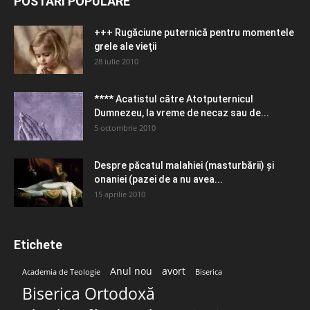
POSTĂRI POPULARE
+++ Rugăciune puternică pentru momentele
grele ale vieţii
28 iulie 2010
**** Acatistul către Atotputernicul
Dumnezeu, la vreme de necaz sau de...
5 octombrie 2010
Despre păcatul malahiei (masturbării) şi
onaniei (pazei de a nu avea...
15 aprilie 2010
Etichete
Anul nou
avort
Academia de Teologie
Biserica
Biserica Ortodoxă