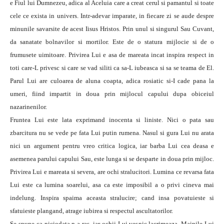
e Fiul lui Dumnezeu, adica al Aceluia care a creat cerul si pamantul si toate
cele ce exista in univers. Intr-adevar imparate, in fiecare zi se aude despre
minunile savarsite de acest Iisus Hristos. Prin unul si singurul Sau Cuvant,
da sanatate bolnavilor si mortilor. Este de o statura mijlocie si de o
frumusete uimitoare. Privirea Lui e asa de mareata incat inspira respect in
toti care-L privesc si care se vad siliti ca sa-L iubeasca si sa se teama de El.
Parul Lui are culoarea de aluna coapta, adica rosiatic si-I cade pana la
umeri, fiind impartit in doua prin mijlocul capului dupa obiceiul
nazarinenilor.
Fruntea Lui este lata exprimand inocenta si liniste. Nici o pata sau
zbarcitura nu se vede pe fata Lui putin rumena. Nasul si gura Lui nu arata
nici un argument pentru vreo critica logica, iar barba Lui cea deasa e
asemenea parului capului Sau, este lunga si se desparte in doua prin mijloc.
Privirea Lui e mareata si severa, are ochi stralucitori. Lumina ce revarsa fata
Lui este ca lumina soarelui, asa ca este imposibil a o privi cineva mai
indelung. Inspira spaima aceasta stralucire; cand insa povatuieste si
sfatuieste plangand, atrage iubirea si respectul ascultatorilor.
Se spune ca niciodata n-a ras, iar ochii Lui vesnic lacrimeaza. Mainile Lui