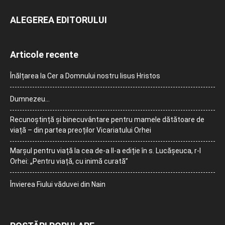
ALEGEREA EDITORULUI
Articole recente
Înălțarea la Cer a Domnului nostru Iisus Hristos
Dumnezeu…
Recunoștință și binecuvântare pentru mamele dătătoare de
viață – din partea preoților Vicariatului Orhei
Marșul pentru viață la cea de-a II-a ediție în s. Lucășeuca, r-l
Orhei: „Pentru viață, cu inimă curată”
Învierea Fiului văduvei din Nain