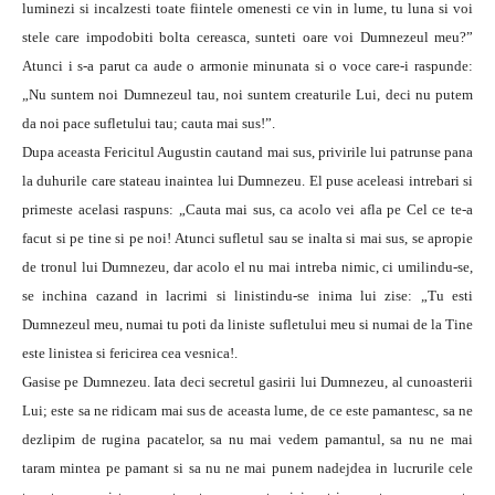
luminezi si incalzesti toate fiintele omenesti ce vin in lume, tu luna si voi
stele care impodobiti bolta cereasca, sunteti oare voi Dumnezeul meu?”
Atunci i s-a parut ca aude o armonie minunata si o voce care-i raspunde:
„Nu suntem noi Dumnezeul tau, noi suntem creaturile Lui, deci nu putem
da noi pace sufletului tau; cauta mai sus!”.
Dupa aceasta Fericitul Augustin cautand mai sus, privirile lui patrunse pana
la duhurile care stateau inaintea lui Dumnezeu. El puse aceleasi intrebari si
primeste acelasi raspuns: „Cauta mai sus, ca acolo vei afla pe Cel ce te-a
facut si pe tine si pe noi! Atunci sufletul sau se inalta si mai sus, se apropie
de tronul lui Dumnezeu, dar acolo el nu mai intreba nimic, ci umilindu-se,
se inchina cazand in lacrimi si linistindu-se inima lui zise: „Tu esti
Dumnezeul meu, numai tu poti da liniste sufletului meu si numai de la Tine
este linistea si fericirea cea vesnica!.
Gasise pe Dumnezeu. Iata deci secretul gasirii lui Dumnezeu, al cunoasterii
Lui; este sa ne ridicam mai sus de aceasta lume, de ce este pamantesc, sa ne
dezlipim de rugina pacatelor, sa nu mai vedem pamantul, sa nu ne mai
taram mintea pe pamant si sa nu ne mai punem nadejdea in lucrurile cele