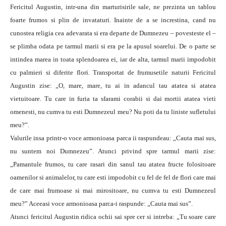
Fericitul Augustin, intr-una din marturisirile sale, ne prezinta un tablou
foarte frumos si plin de invataturi. Inainte de a se increstina, cand nu
cunostea religia cea adevarata si era departe de Dumnezeu – povesteste el –
se plimba odata pe tarmul marii si era pe la apusul soarelui. De o parte se
intindea marea in toata splendoarea ei, iar de alta, tarmul marii impodobit
cu palmieri si diferite flori. Transportat de frumusetile naturii Fericitul
Augustin zise: „O, mare, mare, tu ai in adancul tau atatea si atatea
vietuitoare. Tu care in furia ta sfarami corabii si dai mortii atatea vieti
omenesti, nu cumva tu esti Dumnezeul meu? Nu poti da tu liniste sufletului
meu?”.
Valurile insa printr-o voce armonioasa parca ii raspundeau: „Cauta mai sus,
nu suntem noi Dumnezeu”. Atunci privind spre tarmul marii zise:
„Pamantule frumos, tu care rasari din sanul tau atatea fructe folositoare
oamenilor si animalelor, tu care esti impodobit cu fel de fel de flori care mai
de care mai frumoase si mai mirositoare, nu cumva tu esti Dumnezeul
meu?” Aceeasi voce armonioasa parca-i raspunde: „Cauta mai sus”.
Atunci fericitul Augustin ridica ochii sai spre cer si intreba: „Tu soare care