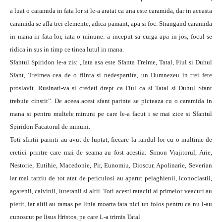
a luat o caramida in fata lor si le-a aratat ca una este caramida, dar in aceasta
caramida se afla trei elemente, adica pamant, apa si foc. Strangand caramida
in mana in fata lor, iata o minune: a inceput sa curga apa in jos, focul se
ridica in sus in timp ce tinea lutul in mana.
Sfantul Spiridon le-a zis: „Iata asa este Sfanta Treime, Tatal, Fiul si Duhul
Sfant, Treimea cea de o fiinta si nedespartita, un Dumnezeu in trei fete
proslavit. Rusinati-va si credeti drept ca Fiul ca si Tatal si Duhul Sfant
trebuie cinstit”. De aceea acest sfant parinte se picteaza cu o caramida in
mana si pentru multele minuni pe care le-a facut i se mai zice si Sfantul
Spiridon Facatorul de minuni.
Toti sfintii parinti au avut de luptat, fiecare la randul lor cu o multime de
eretici printre care mai de seama au fost acestia: Simon Vrajitorul, Arie,
Nestorie, Eutihie, Macedonie, Pir, Eunomiu, Dioscur, Apolinarie, Severian
iar mai tarziu de tot atat de periculosi au aparut pelaghienii, iconoclastii,
agarenii, calvinii, luteranii si altii. Toti acesti rataciti ai primelor veacuri au
pierit, iar altii au ramas pe linia moarta fara nici un folos pentru ca nu l-au
cunoscut pe Iisus Hristos, pe care L-a trimis Tatal.