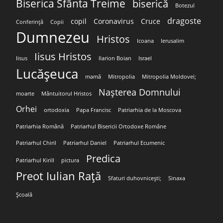
Biserica Sfânta Treime
biserică
Botezul
dragoste
copil
Coronavirus
Cruce
Conferință
Copii
Dumnezeu
Hristos
Icoana
Ierusalim
Iisus Hristos
Iisus
Ilarion Boian
Israel
Lucășeuca
mamă
Mitropolia
Mitropolia Moldovei;
Nașterea Domnului
moarte
Mântuitorul Hristos
Orhei
ortodoxia
Papa Francisc
Patriarhia de la Moscova
Patriarhia Română
Patriarhul Bisericii Ortodoxe Române
Patriarhul Chiril
Patriarhul Daniel
Patriarhul Ecumenic
Predica
Patriarhul Kirill
pictura
Preot Iulian Rață
Sfaturi duhovnicești;
Sinaxa
Școală