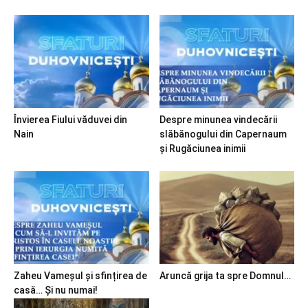
Învierea Fiului văduvei din
Despre minunea vindecării
Nain
slăbănogului din Capernaum
și Rugăciunea inimii
Zaheu Vameșul și sfințirea de
Aruncă grija ta spre Domnul…
casă… Și nu numai!