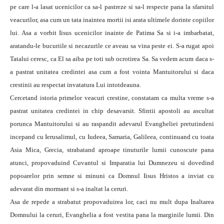
pe care l-a lasat ucenicilor ca sa-l pastreze si sa-l respecte pana la sfarsitul
veacurilor, asa cum un tata inaintea mortii isi arata ultimele dorinte copiilor
lui. Asa a vorbit Iisus ucenicilor inainte de Patima Sa si i-a imbarbatat,
aratandu-le bucuriile si necazurile ce aveau sa vina peste ei. S-a rugat apoi
Tatalui ceresc, ca El sa aiba pe toti sub ocrotirea Sa. Sa vedem acum daca s-
a pastrat unitatea credintei asa cum a fost vointa Mantuitorului si daca
crestinii au respectat invatatura Lui intotdeauna.
Cercetand istoria primelor veacuri crestine, constatam ca multa vreme s-a
pastrat unitatea credintei in chip desavarsit. Sfintii apostoli au ascultat
porunca Mantuitorului si au raspandit adevarul Evangheliei pretutindeni
incepand cu Ierusalimul, cu Iudeea, Samaria, Galileea, continuand cu toata
Asia Mica, Grecia, strabatand aproape tinuturile lumii cunoscute pana
atunci, propovaduind Cuvantul si Imparatia lui Dumnezeu si dovedind
popoarelor prin semne si minuni ca Domnul Iisus Hristos a inviat cu
adevarat din mormant si s-a inaltat la ceruri.
Asa de repede a strabatut propovaduirea lor, caci nu mult dupa Inaltarea
Domnului la ceruri, Evanghelia a fost vestita pana la marginile lumii. Din