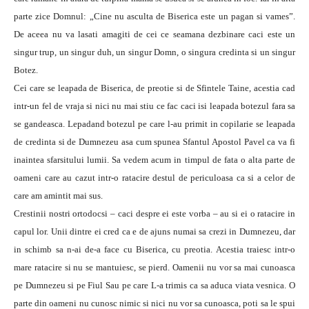
parte zice Domnul: „Cine nu asculta de Biserica este un pagan si vames”.
De aceea nu va lasati amagiti de cei ce seamana dezbinare caci este un
singur trup, un singur duh, un singur Domn, o singura credinta si un singur
Botez.
Cei care se leapada de Biserica, de preotie si de Sfintele Taine, acestia cad
intr-un fel de vraja si nici nu mai stiu ce fac caci isi leapada botezul fara sa
se gandeasca. Lepadand botezul pe care l-au primit in copilarie se leapada
de credinta si de Dumnezeu asa cum spunea Sfantul Apostol Pavel ca va fi
inaintea sfarsitului lumii. Sa vedem acum in timpul de fata o alta parte de
oameni care au cazut intr-o ratacire destul de periculoasa ca si a celor de
care am amintit mai sus.
Crestinii nostri ortodocsi – caci despre ei este vorba – au si ei o ratacire in
capul lor. Unii dintre ei cred ca e de ajuns numai sa crezi in Dumnezeu, dar
in schimb sa n-ai de-a face cu Biserica, cu preotia. Acestia traiesc intr-o
mare ratacire si nu se mantuiesc, se pierd. Oamenii nu vor sa mai cunoasca
pe Dumnezeu si pe Fiul Sau pe care L-a trimis ca sa aduca viata vesnica. O
parte din oameni nu cunosc nimic si nici nu vor sa cunoasca, poti sa le spui