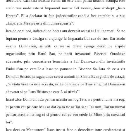
trecatoare, caci tara noastra eterna nu este aici, patria noastra scumpa este
acolo sus unde este si Imparatul nostru Cel vesnic, bun si drept „Iisus
Hristos”. El a declarat in fata judecatorilor cand a fost intrebat si a zis:
„Imparatia Mea nu este din lumea aceasta”.
Iata de ce si noi, indata dupa botez am devenit ostasi ai Lui inarmati. Sa ne
luptam pentru a castiga si a ajunge la Imparatia Lui cea de sus. Dar acolo
sus la Dumnezeu, sa stiti ca nu se poate ajunge decat pe aripile
rugaciunilor, prin Harul Sau, pe norii invataturii Bisericii Ortodoxe
adevarate, prin cunoasterea temeinica a lui Dumnezeu din invataturile
Fiului Sau pe care le-a lasat pe pamant in Biserica Sa. Iata de ce a zis
Domnul Hristos in rugaciunea ce s-a amintit in Sfanta Evanghelie de astazi:
„Si viata vesnica este aceasta, sa Te cunoasca pe Tine singurul Dumnezeu
adevarat si pe Iisus Hristos pe care L-ai trimis”.
Iarasi zice Domnul: „Eu pentru acestia ma rog Tata, nu pentru lume ma rog,
ci pentru cei pe care Mi i-ai dat ca sa fie ai Tai si ai Tai sunt. Dar nu numai
pentru acestia ma rog ci si pentru cei ce vor crede in Mine prin cuvantul
lor”.
Iata deci ca Mantuitorul Iisus insusi face o deosebire intre credinciosi si