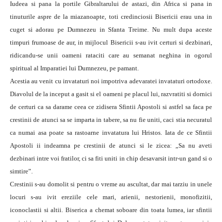
Iudeea si pana la portile Gibraltarului de astazi, din Africa si pana in
tinuturile aspre de la miazanoapte, toti credinciosii Bisericii erau una in
cuget si adorau pe Dumnezeu in Sfanta Treime. Nu mult dupa aceste
timpuri frumoase de aur, in mijlocul Bisericii s-au ivit certuri si dezbinari,
ridicandu-se unii oameni rataciti care au semanat neghina in ogorul
spiritual al Imparatiei lui Dumnezeu, pe pamant.
Acestia au venit cu invataturi noi impotriva adevaratei invataturi ortodoxe.
Diavolul de la inceput a gasit si el oameni pe placul lui, razvratiti si dornici
de certuri ca sa darame ceea ce zidisera Sfintii Apostoli si astfel sa faca pe
crestinii de atunci sa se imparta in tabere, sa nu fie uniti, caci stia necuratul
ca numai asa poate sa rastoarne invatatura lui Hristos. Iata de ce Sfintii
Apostoli ii indeamna pe crestinii de atunci si le zicea: „Sa nu aveti
dezbinari intre voi fratilor, ci sa fiti uniti in chip desavarsit intr-un gand si o
simtire”.
Crestinii s-au domolit si pentru o vreme au ascultat, dar mai tarziu in unele
locuri s-au ivit ereziile cele mari, arienii, nestorienii, monofizitii,
iconoclastii si altii. Biserica a chemat soboare din toata lumea, iar sfintii