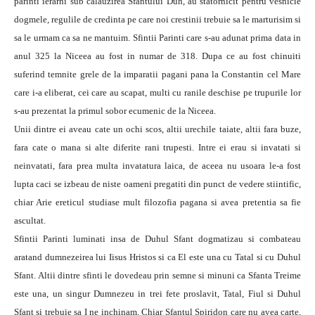
parinti ierarhi sub calauzirea Sfantului Duh, au statornicit pentru vesnicie
dogmele, regulile de credinta pe care noi crestinii trebuie sa le marturisim si
sa le urmam ca sa ne mantuim. Sfintii Parinti care s-au adunat prima data in
anul 325 la Niceea au fost in numar de 318. Dupa ce au fost chinuiti
suferind temnite grele de la imparatii pagani pana la Constantin cel Mare
care i-a eliberat, cei care au scapat, multi cu ranile deschise pe trupurile lor
s-au prezentat la primul sobor ecumenic de la Niceea.
Unii dintre ei aveau cate un ochi scos, altii urechile taiate, altii fara buze,
fara cate o mana si alte diferite rani trupesti. Intre ei erau si invatati si
neinvatati, fara prea multa invatatura laica, de aceea nu usoara le-a fost
lupta caci se izbeau de niste oameni pregatiti din punct de vedere stiintific,
chiar Arie ereticul studiase mult filozofia pagana si avea pretentia sa fie
ascultat.
Sfintii Parinti luminati insa de Duhul Sfant dogmatizau si combateau
aratand dumnezeirea lui Iisus Hristos si ca El este una cu Tatal si cu Duhul
Sfant. Altii dintre sfinti le dovedeau prin semne si minuni ca Sfanta Treime
este una, un singur Dumnezeu in trei fete proslavit, Tatal, Fiul si Duhul
Sfant si trebuie sa I ne inchinam. Chiar Sfantul Spiridon care nu avea carte,