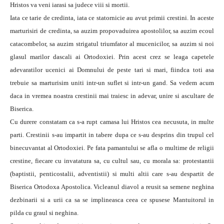
Hristos va veni iarasi sa judece viii si mortii.
Iata ce tarie de credinta, iata ce statornicie au avut primii crestini. In aceste
marturisiri de credinta, sa auzim propovaduirea apostolilor, sa auzim ecoul
catacombelor, sa auzim strigatul triumfator al mucenicilor, sa auzim si noi
glasul marilor dascali ai Ortodoxiei. Prin acest crez se leaga capetele
adevaratilor ucenici ai Domnului de peste tari si mari, fiindca toti asa
trebuie sa marturisim uniti intr-un suflet si intr-un gand. Sa vedem acum
daca in vremea noastra crestinii mai traiesc in adevar, unire si ascultare de
Biserica.
Cu durere constatam ca s-a rupt camasa lui Hristos cea necusuta, in multe
parti. Crestinii s-au impartit in tabere dupa ce s-au desprins din trupul cel
binecuvantat al Ortodoxiei. Pe fata pamantului se afla o multime de religii
crestine, fiecare cu invatatura sa, cu cultul sau, cu morala sa: protestantii
(baptistii, penticostalii, adventistii) si multi altii care s-au despartit de
Biserica Ortodoxa Apostolica. Vicleanul diavol a reusit sa semene neghina
dezbinarii si a urii ca sa se implineasca ceea ce spusese Mantuitorul in
pilda cu graul si neghina.