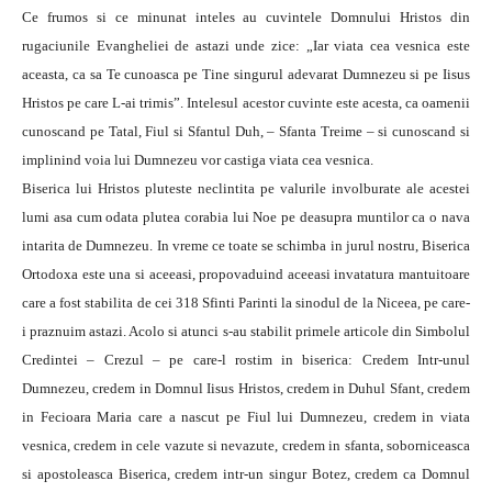
Ce frumos si ce minunat inteles au cuvintele Domnului Hristos din
rugaciunile Evangheliei de astazi unde zice: „Iar viata cea vesnica este
aceasta, ca sa Te cunoasca pe Tine singurul adevarat Dumnezeu si pe Iisus
Hristos pe care L-ai trimis”. Intelesul acestor cuvinte este acesta, ca oamenii
cunoscand pe Tatal, Fiul si Sfantul Duh, – Sfanta Treime – si cunoscand si
implinind voia lui Dumnezeu vor castiga viata cea vesnica.
Biserica lui Hristos pluteste neclintita pe valurile involburate ale acestei
lumi asa cum odata plutea corabia lui Noe pe deasupra muntilor ca o nava
intarita de Dumnezeu. In vreme ce toate se schimba in jurul nostru, Biserica
Ortodoxa este una si aceeasi, propovaduind aceeasi invatatura mantuitoare
care a fost stabilita de cei 318 Sfinti Parinti la sinodul de la Niceea, pe care-
i praznuim astazi. Acolo si atunci s-au stabilit primele articole din Simbolul
Credintei – Crezul – pe care-l rostim in biserica: Credem Intr-unul
Dumnezeu, credem in Domnul Iisus Hristos, credem in Duhul Sfant, credem
in Fecioara Maria care a nascut pe Fiul lui Dumnezeu, credem in viata
vesnica, credem in cele vazute si nevazute, credem in sfanta, soborniceasca
si apostoleasca Biserica, credem intr-un singur Botez, credem ca Domnul