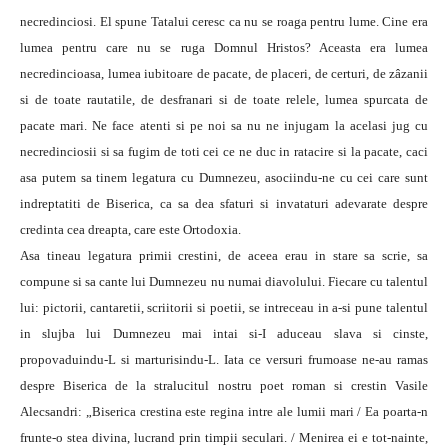
necredinciosi. El spune Tatalui ceresc ca nu se roaga pentru lume. Cine era
lumea pentru care nu se ruga Domnul Hristos? Aceasta era lumea
necredincioasa, lumea iubitoare de pacate, de placeri, de certuri, de zâzanii
si de toate rautatile, de desfranari si de toate relele, lumea spurcata de
pacate mari. Ne face atenti si pe noi sa nu ne injugam la acelasi jug cu
necredinciosii si sa fugim de toti cei ce ne duc in ratacire si la pacate, caci
asa putem sa tinem legatura cu Dumnezeu, asociindu-ne cu cei care sunt
indreptatiti de Biserica, ca sa dea sfaturi si invataturi adevarate despre
credinta cea dreapta, care este Ortodoxia.
Asa tineau legatura primii crestini, de aceea erau in stare sa scrie, sa
compune si sa cante lui Dumnezeu nu numai diavolului. Fiecare cu talentul
lui: pictorii, cantaretii, scriitorii si poetii, se intreceau in a-si pune talentul
in slujba lui Dumnezeu mai intai si-I aduceau slava si cinste,
propovaduindu-L si marturisindu-L. Iata ce versuri frumoase ne-au ramas
despre Biserica de la stralucitul nostru poet roman si crestin Vasile
Alecsandri: „Biserica crestina este regina intre ale lumii mari / Ea poarta-n
frunte-o stea divina, lucrand prin timpii seculari. / Menirea ei e tot-nainte,