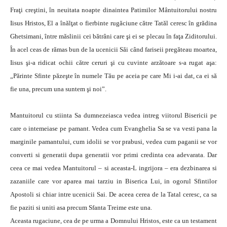
Fraţi creştini, în neuitata noapte dinaintea Patimilor Mântuitorului nostru
Iisus Hristos, El a înălţat o fierbinte rugăciune către Tatăl ceresc în grădina
Ghetsimani, între măslinii cei bătrâni care şi ei se plecau în faţa Ziditorului.
În acel ceas de rămas bun de la ucenicii Săi când fariseii pregăteau moartea,
Iisus şi-a ridicat ochii către ceruri şi cu cuvinte arzătoare s-a rugat aşa:
„Părinte Sfinte păzeşte în numele Tău pe aceia pe care Mi i-ai dat, ca ei să
fie una, precum una suntem şi noi”.
Mantuitorul cu stiinta Sa dumnezeiasca vedea intreg viitorul Bisericii pe
care o intemeiase pe pamant. Vedea cum Evanghelia Sa se va vesti pana la
marginile pamantului, cum idolii se vor prabusi, vedea cum paganii se vor
converti si generatii dupa generatii vor primi credinta cea adevarata. Dar
ceea ce mai vedea Mantuitorul – si aceasta-L ingrijora – era dezbinarea si
zazaniile care vor aparea mai tarziu in Biserica Lui, in ogorul Sfintilor
Apostoli si chiar intre ucenicii Sai. De aceea cerea de la Tatal ceresc, ca sa
fie paziti si uniti asa precum Sfanta Treime este una.
Aceasta rugaciune, cea de pe urma a Domnului Hristos, este ca un testament