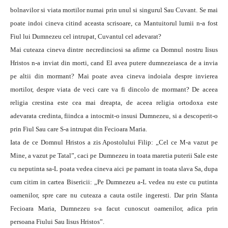
bolnavilor si viata mortilor numai prin unul si singurul Sau Cuvant. Se mai
poate indoi cineva citind aceasta scrisoare, ca Mantuitorul lumii n-a fost
Fiul lui Dumnezeu cel intrupat, Cuvantul cel adevarat?
Mai cuteaza cineva dintre necredinciosi sa afirme ca Domnul nostru Iisus
Hristos n-a inviat din morti, cand El avea putere dumnezeiasca de a invia
pe altii din mormant? Mai poate avea cineva indoiala despre invierea
mortilor, despre viata de veci care va fi dincolo de mormant? De aceea
religia crestina este cea mai dreapta, de aceea religia ortodoxa este
adevarata credinta, fiindca a intocmit-o insusi Dumnezeu, si a descoperit-o
prin Fiul Sau care S-a intrupat din Fecioara Maria.
Iata de ce Domnul Hristos a zis Apostolului Filip: „Cel ce M-a vazut pe
Mine, a vazut pe Tatal”, caci pe Dumnezeu in toata maretia puterii Sale este
cu neputinta sa-L poata vedea cineva aici pe pamant in toata slava Sa, dupa
cum citim in cartea Bisericii: „Pe Dumnezeu a-L vedea nu este cu putinta
oamenilor, spre care nu cuteaza a cauta ostile ingeresti. Dar prin Sfanta
Fecioara Maria, Dumnezeu s-a facut cunoscut oamenilor, adica prin
persoana Fiului Sau Iisus Hristos”.