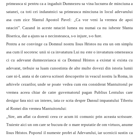
primeasca si pentru ca a ingaduit Dumnezeu sa vina lucrarea de minciuna a
satanei, ca toti cei indaratnici sa primeasca minciuna in locul adevarului
asa cum zice Sfantul Apostol Pavel: „Ca vor veni la vremea de apoi
rataciri”. Cazand in aceste rataciri lumea nu numai ca nu iubeste Sfanta
Biserica, dar a ajuns sa o necinsteasca, s-o injure, s-o fure.
Pentru a ne convinge ca Domnul nostru Iisus Hristos nu era un om simplu
asa cum il socotesc unii si ca invatatura Lui nu este o invatatura omeneasca
ci cu adevarat dumnezeiasca si ca Domnul Hristos a existat si exista cu
adevarat, trebuie sa luam cunostinta de alte multe dovezi din istoria lumii
care ni-L arata si de cateva scrisori descoperite in veacul nostru la Roma, in
arhivele cezarilor, unde se poate vedea cum era considerat Mantuitorul pe
vremea aceea chiar de catre guvernatorul pagan Publius Lentulus care
desigur fara nici un interes, iata ce scria despre Dansul imparatului Tiberiu
al Romei din vremea Mantuitorului:
„Sire, am aflat ca doresti ceea ce acum iti comunic prin aceasta scrisoare.
Traieste aici un om care se bucura de o mare reputatie de om virtuos, anume
Iisus Hristos. Poporul il numeste profet al Adevarului, iar ucenicii sustin ca