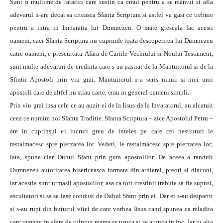
Sunt o multime de rataciri care sustin ca omul pentru a se mantui si afla
adevarul n-are decat sa citeasca Sfanta Scriptura si astfel va gasi ce trebuie
pentru a intra in Imparatia lui Dumnezeu. O mare greseala fac acesti
oameni, caci Sfanta Scriptura nu cuprinde toata descoperirea lui Dumnezeu
catre oameni, e prescurtata. Afara de Cartile Vechiului si Noului Testament,
sunt multe adevaruri de credinta care s-au pastrat de la Mantuitorul si de la
Sfintii Apostoli prin viu grai. Mantuitorul n-a scris nimic si nici unii
apostoli care de altfel nu stiau carte, erau in general oameni simpli.
Prin viu grai insa cele ce au auzit ei de la Iisus de la Invatatorul, au alcatuit
ceea ce numim noi Sfanta Traditie. Sfanta Scriptura – zice Apostolul Petru –
are in cuprinsul ei lucruri greu de inteles pe care cei nestiutori le
rastalmacesc spre pierzarea lor. Vedeti, le rastalmacesc spre pierzarea lor;
iata, spune clar Duhul Sfant prin gura apostolilor. De aceea a randuit
Dumnezeu autoritatea bisericeasca formata din arhierei, preoti si diaconi,
iar acestia sunt urmasii apostolilor, asa ca toti crestinii trebuie sa fie supusi,
ascultatori si sa se lase condusi de Duhul Sfant prin ei. Dar ei s-au despartit
si s-au rupt din butucul vitei de care vorbea Iisus cand spunea ca mladita
care ramane in afara de tulpina mama se usuca si se arunca in foc. Iar in alta