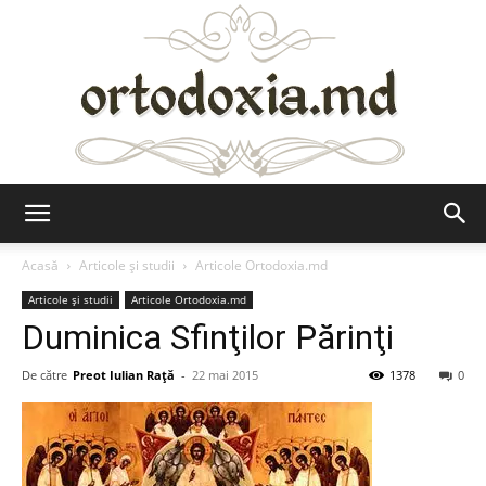
Ortodoxia.md
Acasă
Articole şi studii
Articole Ortodoxia.md
Articole şi studii
Articole Ortodoxia.md
Duminica Sfinţilor Părinţi
De către
Preot Iulian Raţă
-
22 mai 2015
1378
0