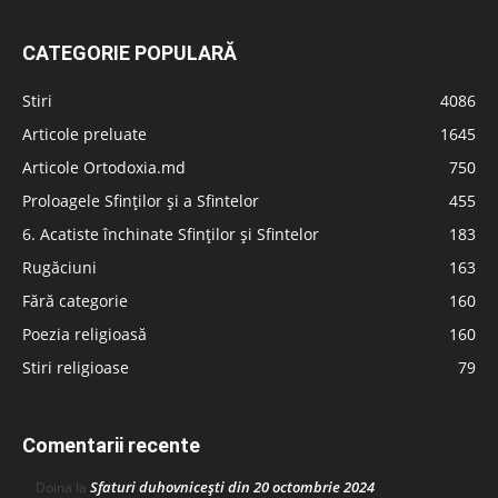
CATEGORIE POPULARĂ
Stiri
4086
Articole preluate
1645
Articole Ortodoxia.md
750
Proloagele Sfinților și a Sfintelor
455
6. Acatiste închinate Sfinților și Sfintelor
183
Rugăciuni
163
Fără categorie
160
Poezia religioasă
160
Stiri religioase
79
Comentarii recente
Sfaturi duhovnicești din 20 octombrie 2024
Doina
la