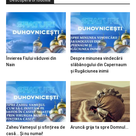
Învierea Fiului văduvei din
Despre minunea vindecării
Nain
slăbănogului din Capernaum
și Rugăciunea inimii
Zaheu Vameșul și sfințirea de
Aruncă grija ta spre Domnul…
casă… Și nu numai!