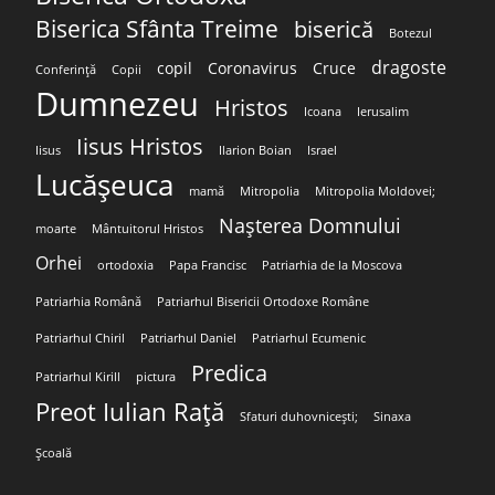
Biserica Sfânta Treime
biserică
Botezul
dragoste
copil
Coronavirus
Cruce
Conferință
Copii
Dumnezeu
Hristos
Icoana
Ierusalim
Iisus Hristos
Iisus
Ilarion Boian
Israel
Lucășeuca
mamă
Mitropolia
Mitropolia Moldovei;
Nașterea Domnului
moarte
Mântuitorul Hristos
Orhei
ortodoxia
Papa Francisc
Patriarhia de la Moscova
Patriarhia Română
Patriarhul Bisericii Ortodoxe Române
Patriarhul Chiril
Patriarhul Daniel
Patriarhul Ecumenic
Predica
Patriarhul Kirill
pictura
Preot Iulian Rață
Sfaturi duhovnicești;
Sinaxa
Școală