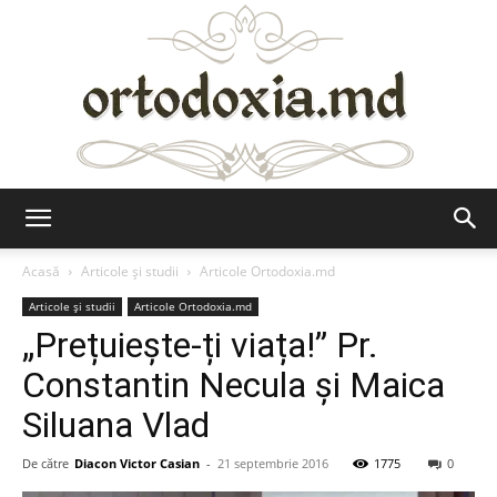
Ortodoxia.md
Acasă
Articole şi studii
Articole Ortodoxia.md
Articole şi studii
Articole Ortodoxia.md
„Prețuiește-ți viața!” Pr.
Constantin Necula și Maica
Siluana Vlad
De către
Diacon Victor Casian
-
21 septembrie 2016
1775
0