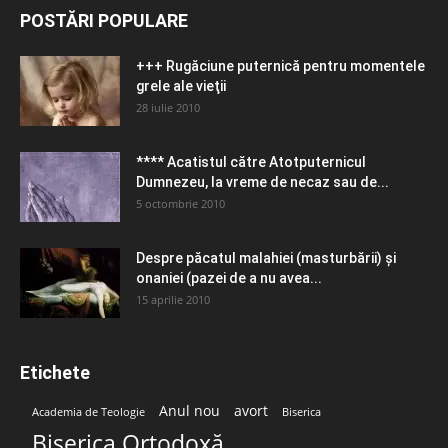
POSTĂRI POPULARE
+++ Rugăciune puternică pentru momentele
grele ale vieţii
28 iulie 2010
**** Acatistul către Atotputernicul
Dumnezeu, la vreme de necaz sau de...
5 octombrie 2010
Despre păcatul malahiei (masturbării) şi
onaniei (pazei de a nu avea...
15 aprilie 2010
Etichete
Anul nou
avort
Academia de Teologie
Biserica
Biserica Ortodoxă