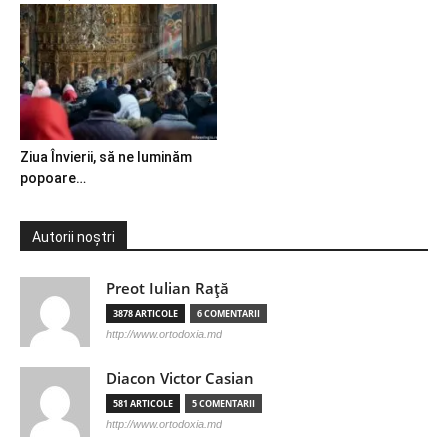
Ziua Învierii, să ne luminăm
popoare…
Autorii noștri
Preot Iulian Raţă
3878 ARTICOLE
6 COMENTARII
http://www.ortodoxia.md
Diacon Victor Casian
581 ARTICOLE
5 COMENTARII
http://www.ortodoxia.md