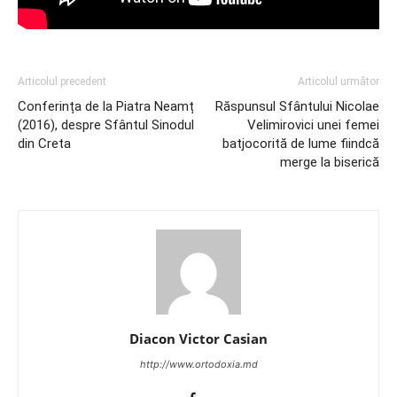
Articolul precedent
Articolul următor
Conferința de la Piatra Neamț
Răspunsul Sfântului Nicolae
(2016), despre Sfântul Sinodul
Velimirovici unei femei
din Creta
batjocorită de lume fiindcă
merge la biserică
Diacon Victor Casian
http://www.ortodoxia.md