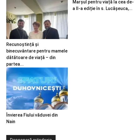
Marșul pentru viață la cea de-
a II-a ediție în s. Lucășeuca,...
Recunoștință și
binecuvântare pentru mamele
dătătoare de viață – din
partea...
Învierea Fiului văduvei din
Nain
Descoperă ortodoxia