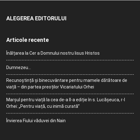
ALEGEREA EDITORULUI
Articole recente
Înălțarea la Cer a Domnului nostru Iisus Hristos
Dumnezeu…
Recunoștință și binecuvântare pentru mamele dătătoare de
viață – din partea preoților Vicariatului Orhei
Marșul pentru viață la cea de-a II-a ediție în s. Lucășeuca, r-l
Orhei: „Pentru viață, cu inimă curată”
Învierea Fiului văduvei din Nain