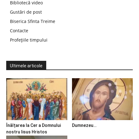
Bibliotecă video
Gustări de post
Biserica Sfinta Treime
Contacte
Profețiile timpului
Ultimele articole
Înălțarea la Cer a Domnului
Dumnezeu…
nostru Iisus Hristos