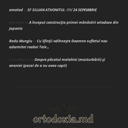
amalad
SF SILUAN ATHONITUL -11/ 24 SEPEMBRIE
la
A început construcţia primei mănăstiri ortodoxe din
gheorghe
la
Japonia
Radu Mungiu
Cu Sfinții odihnește Doamne sufletul nou
la
adormitei roabei Tale…
Despre păcatul malahiei (masturbării) şi
Crina Marina
la
onaniei (pazei de a nu avea copii)