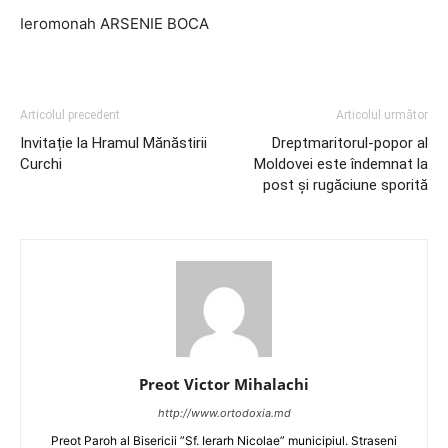
Ieromonah ARSENIE BOCA
Articolul precedent
Articolul următor
Invitație la Hramul Mănăstirii
Dreptmaritorul-popor al
Curchi
Moldovei este îndemnat la
post și rugăciune sporită
Preot Victor Mihalachi
http://www.ortodoxia.md
Preot Paroh al Bisericii ”Sf. Ierarh Nicolae” municipiul. Straseni