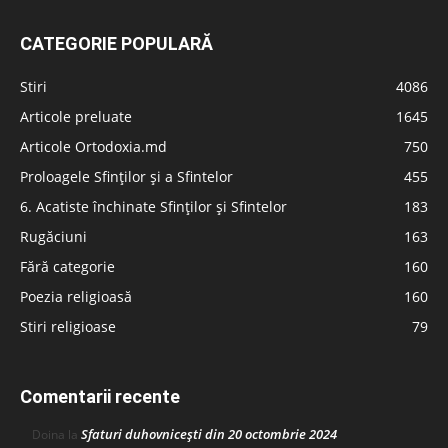
CATEGORIE POPULARĂ
Stiri
4086
Articole preluate
1645
Articole Ortodoxia.md
750
Proloagele Sfinților și a Sfintelor
455
6. Acatiste închinate Sfinților și Sfintelor
183
Rugăciuni
163
Fără categorie
160
Poezia religioasă
160
Stiri religioase
79
Comentarii recente
Sfaturi duhovnicești din 20 octombrie 2024
Doina
la