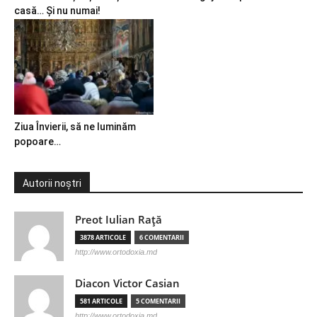
casă… Și nu numai!
Ziua Învierii, să ne luminăm
popoare…
Autorii noștri
Preot Iulian Raţă
3878 ARTICOLE
6 COMENTARII
http://www.ortodoxia.md
Diacon Victor Casian
581 ARTICOLE
5 COMENTARII
http://www.ortodoxia.md