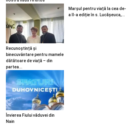
nostru Iisus Hristos
Marșul pentru viață la cea de-
a II-a ediție în s. Lucășeuca,...
Recunoștință și
binecuvântare pentru mamele
dătătoare de viață – din
partea...
Învierea Fiului văduvei din
Nain