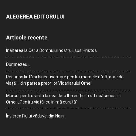
ALEGEREA EDITORULUI
Articole recente
Înălțarea la Cer a Domnului nostru Iisus Hristos
Dumnezeu…
Recunoștință și binecuvântare pentru mamele dătătoare de
viață – din partea preoților Vicariatului Orhei
Marșul pentru viață la cea de-a II-a ediție în s. Lucășeuca, r-l
Orhei: „Pentru viață, cu inimă curată”
Învierea Fiului văduvei din Nain