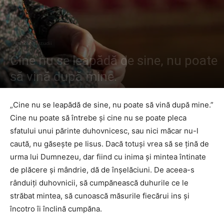
Articole şi studii
Cine nu se leapădă de sine, nu poate
să vină după mine.
De către
Preot Victor Mihalachi
-
20 septembrie 2024
605
0
„Cine nu se leapădă de sine, nu poate să vină după mine.”
Cine nu poate să întrebe şi cine nu se poate pleca
sfatului unui părinte duhovnicesc, sau nici măcar nu-l
caută, nu găseşte pe Iisus. Dacă totuşi vrea să se ţină de
urma lui Dumnezeu, dar fiind cu inima şi mintea întinate
de plăcere şi mândrie, dă de înşelăciuni. De aceea-s
rânduiţi duhovnicii, să cumpănească duhurile ce le
străbat mintea, să cunoască măsurile fiecărui ins şi
încotro îi înclină cumpăna.