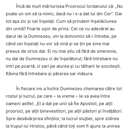
Încă de mult mărturisea Proorocul Iordanului că: „Nu
poate un om să ia nimic, dacă nu i s-a dat lui din Cer”. Dar
tot aşa zic şi cei înşelaţi. Cum să prindem înşelăciunea
din urmă? Foarte uşor de prins. Cei ce cu adevărat au
darul de la Dumnezeu, vin la duhovnici să-i întrebe, pe
când cei înşelaţi nu vor să vină şi se ţin pe sine mai
presus de orice dar. Ei nu mai ştiu că fără de smerenie,
nu dai de Dumnezeu ci de înşelătorul; fără întrebare nu
intri pe poartă, ci sari pe aiurea şi cu tâlharii te socoteşti.
Râvna fără întrebare şi părerea sar măsura.
În fiecare ins a închis Dumnezeu chemarea către tot
rostul şi lucrul, pe care – la vreme – le va avea între
oameni astfel: „El a dat pe unii să fie Apostoli, pe alţii
prooroci, pe alţii binevestitori, pe alţii păstori şi învăţători.
Spre desăvârşirea sfinţilor, la lucrul slujbei, spre zidirea
la trupul lui Hristos, până când toţi vom fi ajuns la unirea