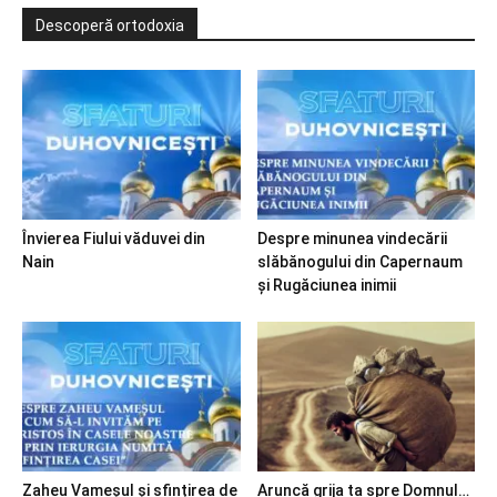
Descoperă ortodoxia
Învierea Fiului văduvei din
Despre minunea vindecării
Nain
slăbănogului din Capernaum
și Rugăciunea inimii
Zaheu Vameșul și sfințirea de
Aruncă grija ta spre Domnul…