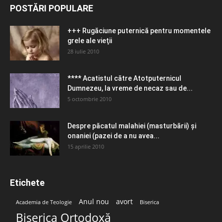
POSTĂRI POPULARE
+++ Rugăciune puternică pentru momentele
grele ale vieţii
28 iulie 2010
**** Acatistul către Atotputernicul
Dumnezeu, la vreme de necaz sau de...
5 octombrie 2010
Despre păcatul malahiei (masturbării) şi
onaniei (pazei de a nu avea...
15 aprilie 2010
Etichete
Anul nou
avort
Academia de Teologie
Biserica
Biserica Ortodoxă