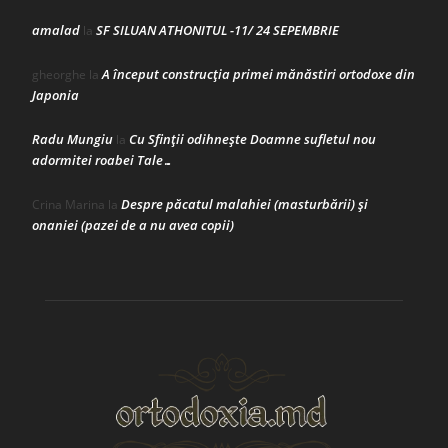
amalad
SF SILUAN ATHONITUL -11/ 24 SEPEMBRIE
la
A început construcţia primei mănăstiri ortodoxe din
gheorghe
la
Japonia
Radu Mungiu
Cu Sfinții odihnește Doamne sufletul nou
la
adormitei roabei Tale…
Despre păcatul malahiei (masturbării) şi
Crina Marina
la
onaniei (pazei de a nu avea copii)