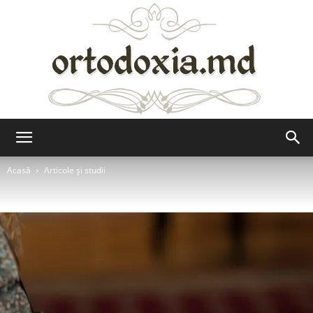
Ortodoxia.md
Acasă
Articole şi studii