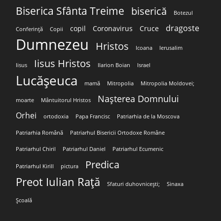
Biserica Sfânta Treime
biserică
Botezul
dragoste
copil
Coronavirus
Cruce
Conferință
Copii
Dumnezeu
Hristos
Icoana
Ierusalim
Iisus Hristos
Iisus
Ilarion Boian
Israel
Lucășeuca
mamă
Mitropolia
Mitropolia Moldovei;
Nașterea Domnului
moarte
Mântuitorul Hristos
Orhei
ortodoxia
Papa Francisc
Patriarhia de la Moscova
Patriarhia Română
Patriarhul Bisericii Ortodoxe Române
Patriarhul Chiril
Patriarhul Daniel
Patriarhul Ecumenic
Predica
Patriarhul Kirill
pictura
Preot Iulian Rață
Sfaturi duhovnicești;
Sinaxa
Școală