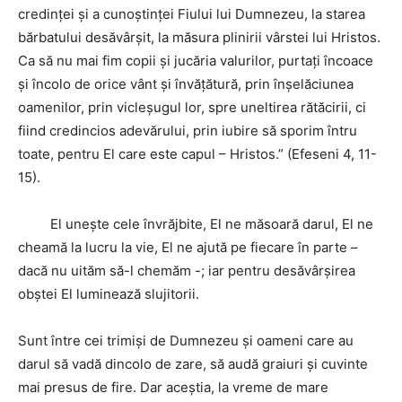
credinţei şi a cunoştinţei Fiului lui Dumnezeu, la starea
bărbatului desăvârşit, la măsura plinirii vârstei lui Hristos.
Ca să nu mai fim copii şi jucăria valurilor, purtaţi încoace
şi încolo de orice vânt şi învăţătură, prin înşelăciunea
oamenilor, prin vicleşugul lor, spre uneltirea rătăcirii, ci
fiind credincios adevărului, prin iubire să sporim întru
toate, pentru El care este capul – Hristos.” (Efeseni 4, 11-
15).
El uneşte cele învrăjbite, El ne măsoară darul, El ne
cheamă la lucru la vie, El ne ajută pe fiecare în parte –
dacă nu uităm să-l chemăm -; iar pentru desăvârşirea
obştei El luminează slujitorii.
Sunt între cei trimişi de Dumnezeu şi oameni care au
darul să vadă dincolo de zare, să audă graiuri şi cuvinte
mai presus de fire. Dar aceştia, la vreme de mare