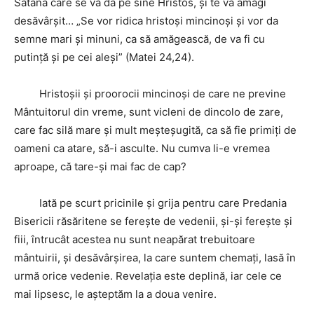
Satana care se va da pe sine Hristos, şi te va amăgi
desăvârşit… „Se vor ridica hristoşi mincinoşi şi vor da
semne mari şi minuni, ca să amăgească, de va fi cu
putinţă şi pe cei aleşi” (Matei 24,24).
Hristoşii şi proorocii mincinoşi de care ne previne
Mântuitorul din vreme, sunt vicleni de dincolo de zare,
care fac silă mare şi mult meşteşugită, ca să fie primiţi de
oameni ca atare, să-i asculte. Nu cumva li-e vremea
aproape, că tare-şi mai fac de cap?
Iată pe scurt pricinile şi grija pentru care Predania
Bisericii răsăritene se fereşte de vedenii, şi-şi fereşte şi
fiii, întrucât acestea nu sunt neapărat trebuitoare
mântuirii, şi desăvârşirea, la care suntem chemaţi, lasă în
urmă orice vedenie. Revelaţia este deplină, iar cele ce
mai lipsesc, le aşteptăm la a doua venire.