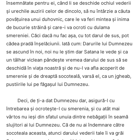
însemnătate pentru ei, când li se deschide ochiul vederii
şi urechile auzirii celor de dincolo, să nu întârzie a căuta
povăţuirea unui duhovnic, care le va feri mintea şi inima
de bucurie străină şi care-i va ocroti cu dulama
smereniei. Căci dacă nu fac aşa, cu tot darul de sus, pot
cădea pradă înşelăciunii. Iată cum: Darurile lui Dumnezeu
se ascund în noi, noi nu le ştim dar Satana le vede şi ca
un tâlhar viclean pândeşte vremea darului de sus să se
deschidă în viaţa noastră şi de nu-l va afla acoperit de
smerenie şi de dreaptă socoteală, varsă el, ca un jgheab,
pustiirile lui pe făgaşul lui Dumnezeu.
Deci, de ţi-a dat Dumnezeu dar, asigură-l cu
întrebarea şi ocroteşte-l cu smerenia, şi cu atât mai
vârtos nu ieşi din sfatul unuia dintre nebăgaţii în seamă
slujitori ai lui Dumnezeu. Că de nu ai îndemnare către
socoteala aceasta, atunci darului vederii tale îi va grăi