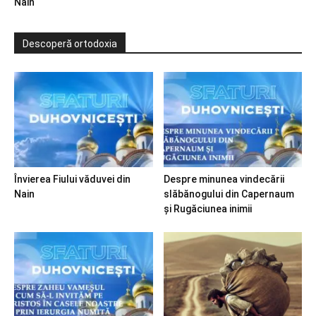
Nain
Descoperă ortodoxia
Învierea Fiului văduvei din
Despre minunea vindecării
Nain
slăbănogului din Capernaum
și Rugăciunea inimii