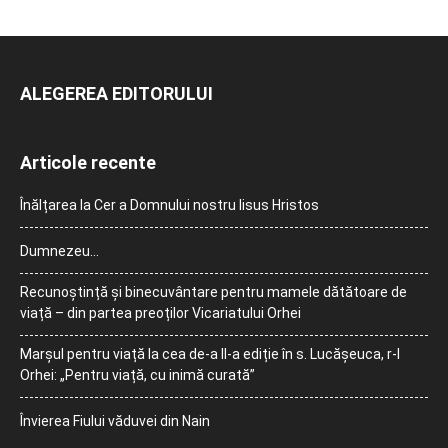
ALEGEREA EDITORULUI
Articole recente
Înălțarea la Cer a Domnului nostru Iisus Hristos
Dumnezeu…
Recunoștință și binecuvântare pentru mamele dătătoare de
viață – din partea preoților Vicariatului Orhei
Marșul pentru viață la cea de-a II-a ediție în s. Lucășeuca, r-l
Orhei: „Pentru viață, cu inimă curată”
Învierea Fiului văduvei din Nain