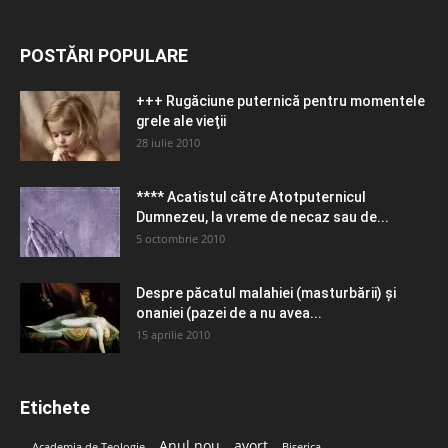
POSTĂRI POPULARE
+++ Rugăciune puternică pentru momentele
grele ale vieţii
28 iulie 2010
**** Acatistul către Atotputernicul
Dumnezeu, la vreme de necaz sau de...
5 octombrie 2010
Despre păcatul malahiei (masturbării) şi
onaniei (pazei de a nu avea...
15 aprilie 2010
Etichete
Anul nou
avort
Academia de Teologie
Biserica