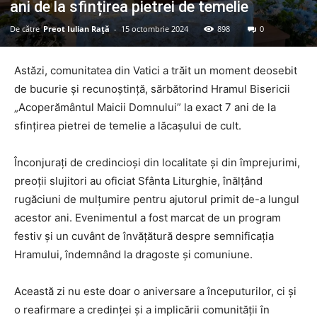
ani de la sfințirea pietrei de temelie
De către
Preot Iulian Raţă
-
15 octombrie 2024
898
0
Astăzi, comunitatea din Vatici a trăit un moment deosebit
de bucurie și recunoștință, sărbătorind Hramul Bisericii
„Acoperământul Maicii Domnului” la exact 7 ani de la
sfințirea pietrei de temelie a lăcașului de cult.
Înconjurați de credincioși din localitate și din împrejurimi,
preoții slujitori au oficiat Sfânta Liturghie, înălțând
rugăciuni de mulțumire pentru ajutorul primit de-a lungul
acestor ani. Evenimentul a fost marcat de un program
festiv și un cuvânt de învățătură despre semnificația
Hramului, îndemnând la dragoste și comuniune.
Această zi nu este doar o aniversare a începuturilor, ci și
o reafirmare a credinței și a implicării comunității în