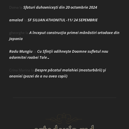
Sfaturi duhovnicești din 20 octombrie 2024
Doina
la
amalad
SF SILUAN ATHONITUL -11/ 24 SEPEMBRIE
la
A început construcţia primei mănăstiri ortodoxe din
gheorghe
la
Japonia
Radu Mungiu
Cu Sfinții odihnește Doamne sufletul nou
la
adormitei roabei Tale…
Despre păcatul malahiei (masturbării) şi
Crina Marina
la
onaniei (pazei de a nu avea copii)