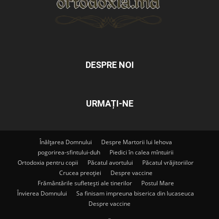
DESPRE NOI
URMAȚI-NE
Înălțarea Domnului
Despre Martorii lui Iehova
pogorirea-sfintului-duh
Piedici în calea mîntuirii
Ortodoxia pentru copii
Păcatul avortului
Păcatul vrăjitoriilor
Crucea preoției
Despre vaccine
Frământările sufletești ale tinerilor
Postul Mare
Învierea Domnului
Sa finisam impreuna biserica din lucaseuca
Despre vaccine