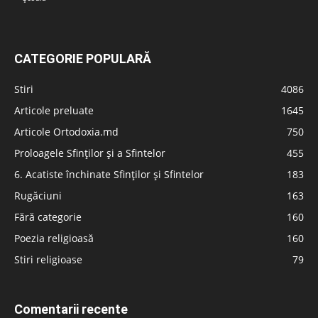
CATEGORIE POPULARĂ
Stiri
4086
Articole preluate
1645
Articole Ortodoxia.md
750
Proloagele Sfinților și a Sfintelor
455
6. Acatiste închinate Sfinților și Sfintelor
183
Rugăciuni
163
Fără categorie
160
Poezia religioasă
160
Stiri religioase
79
Comentarii recente