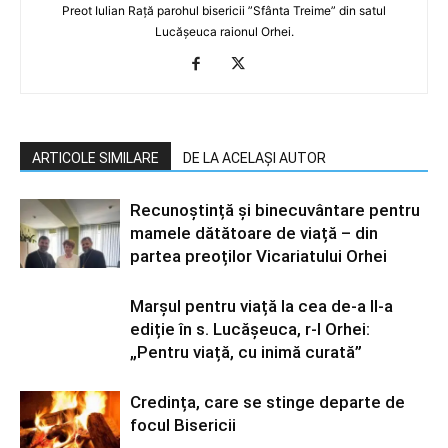
Preot Iulian Rață parohul bisericii ”Sfânta Treime” din satul
Lucășeuca raionul Orhei.
ARTICOLE SIMILARE
DE LA ACELAȘI AUTOR
Recunoștință și binecuvântare pentru
mamele dătătoare de viață – din
partea preoților Vicariatului Orhei
Marșul pentru viață la cea de-a II-a
ediție în s. Lucășeuca, r-l Orhei:
„Pentru viață, cu inimă curată”
Credința, care se stinge departe de
focul Bisericii