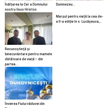
Înălțarea la Cer a Domnului
Dumnezeu…
nostru Iisus Hristos
Marșul pentru viață la cea de-
a II-a ediție în s. Lucășeuca,...
Recunoștință și
binecuvântare pentru mamele
dătătoare de viață – din
partea...
Învierea Fiului văduvei din