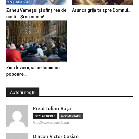
Zaheu Vameșul și sfințirea de
Aruncă grija ta spre Domnul…
casă… Și nu numai!
Ziua Învierii, să ne luminăm
popoare…
Autorii noștri
Preot Iulian Raţă
3878 ARTICOLE
6 COMENTARII
http://www.ortodoxia.md
Diacon Victor Casian