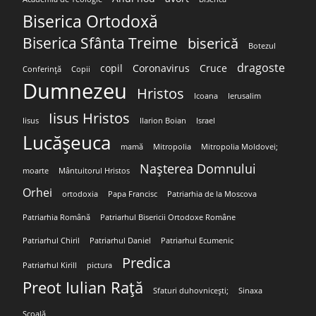
Biserica Ortodoxă
Biserica Sfânta Treime
biserică
Botezul
dragoste
copil
Coronavirus
Cruce
Conferință
Copii
Dumnezeu
Hristos
Icoana
Ierusalim
Iisus Hristos
Iisus
Ilarion Boian
Israel
Lucășeuca
mamă
Mitropolia
Mitropolia Moldovei;
Nașterea Domnului
moarte
Mântuitorul Hristos
Orhei
ortodoxia
Papa Francisc
Patriarhia de la Moscova
Patriarhia Română
Patriarhul Bisericii Ortodoxe Române
Patriarhul Chiril
Patriarhul Daniel
Patriarhul Ecumenic
Predica
Patriarhul Kirill
pictura
Preot Iulian Rață
Sfaturi duhovnicești;
Sinaxa
Școală