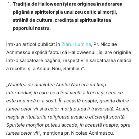
Tradiţia de Halloween îşi are originea în adorarea
păgână a spiritelor şi a unui zeu celtic al morţii,
străină de cultura, credinţa şi spiritualitatea
poporului nostru.
Într-un articol publicat în
Ziarul Lumina
, Pr. Nicolae
Achimescu explică faptul că Halloweenul „îşi are originile
într-o sărbătoare păgână, respectiv în sărbătoarea celtică
a recoltei şi a Anului Nou, Samhain”.
„Noaptea de dinaintea Anului Nou era un timp
intermediar, în care ce a fost vechi a trecut şi ceea ce
este nou încă n-a sosit. În această noapte, graniţa dintre
lumea celor vii şi a celor morţi putea fi traversată. Acum,
magia şi ritualurile religioase aveau o eficienţă sporită.
Spiritele morţilor puteau accede, în această noapte, spre
lumea celor vii”
, menţiona pr. Nicolae Achimescu.