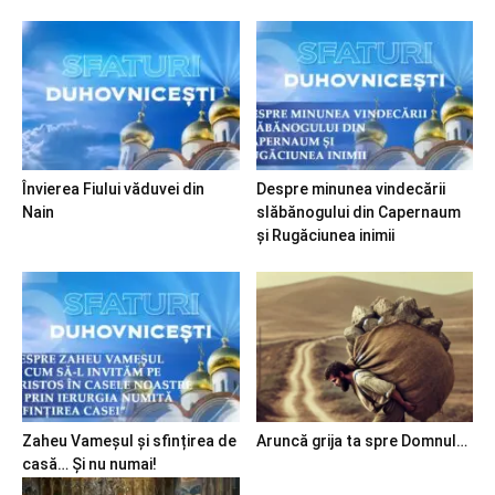
Învierea Fiului văduvei din
Despre minunea vindecării
Nain
slăbănogului din Capernaum
și Rugăciunea inimii
Zaheu Vameșul și sfințirea de
Aruncă grija ta spre Domnul…
casă… Și nu numai!