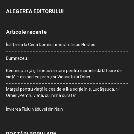
ALEGEREA EDITORULUI
Articole recente
Înălțarea la Cer a Domnului nostru Iisus Hristos
Dumnezeu…
Recunoștință și binecuvântare pentru mamele dătătoare de
viață – din partea preoților Vicariatului Orhei
Marșul pentru viață la cea de-a II-a ediție în s. Lucășeuca, r-l
Orhei: „Pentru viață, cu inimă curată”
Învierea Fiului văduvei din Nain
POSTĂRI POPULARE