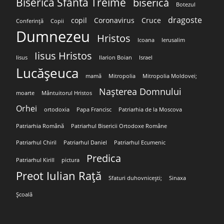
Biserica Sfânta Treime
biserică
Botezul
dragoste
copil
Coronavirus
Cruce
Conferință
Copii
Dumnezeu
Hristos
Icoana
Ierusalim
Iisus Hristos
Iisus
Ilarion Boian
Israel
Lucășeuca
mamă
Mitropolia
Mitropolia Moldovei;
Nașterea Domnului
moarte
Mântuitorul Hristos
Orhei
ortodoxia
Papa Francisc
Patriarhia de la Moscova
Patriarhia Română
Patriarhul Bisericii Ortodoxe Române
Patriarhul Chiril
Patriarhul Daniel
Patriarhul Ecumenic
Predica
Patriarhul Kirill
pictura
Preot Iulian Rață
Sfaturi duhovnicești;
Sinaxa
Școală