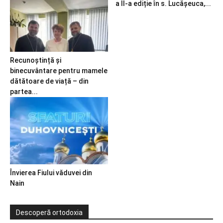
a II-a ediție în s. Lucășeuca,...
Recunoștință și
binecuvântare pentru mamele
dătătoare de viață – din
partea...
Învierea Fiului văduvei din
Nain
Descoperă ortodoxia