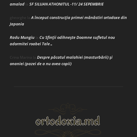
amalad
SF SILUAN ATHONITUL -11/ 24 SEPEMBRIE
la
A început construcţia primei mănăstiri ortodoxe din
gheorghe
la
Japonia
Radu Mungiu
Cu Sfinții odihnește Doamne sufletul nou
la
adormitei roabei Tale…
Despre păcatul malahiei (masturbării) şi
Crina Marina
la
onaniei (pazei de a nu avea copii)