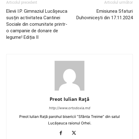
Articolul precedent
Articolul următor
Elevii I.P. Gimnaziul Lucășeuca
Emisiunea Sfaturi
susțin activitatea Cantinei
Duhovnicești din 17.11.2024
Sociale din comunitate printr-
o campanie de donare de
legume! Ediția II
Preot Iulian Raţă
http://www.ortodoxia.md
Preot Iulian Rață parohul bisericii ”Sfânta Treime” din satul
Lucășeuca raionul Orhei.