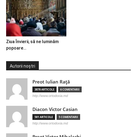
Ziua Învierii, să ne luminăm
popoare…
Autorii noștri
Preot Iulian Raţă
3878 ARTICOLE
6 COMENTARII
http://www.ortodoxia.md
Diacon Victor Casian
581 ARTICOLE
5 COMENTARII
http://www.ortodoxia.md
Preot Victor Mihalachi