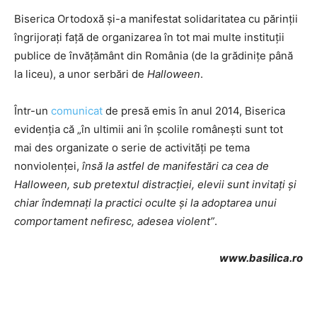
Biserica Ortodoxă şi-a manifestat solidaritatea cu părinţii
îngrijoraţi faţă de organizarea în tot mai multe instituţii
publice de învăţământ din România (de la grădiniţe până
la liceu), a unor serbări de
Halloween
.
Într-un
comunicat
de presă emis în anul 2014, Biserica
evidenţia că „în ultimii ani în şcolile româneşti sunt tot
mai des organizate o serie de activităţi pe tema
nonviolenţei,
însă la astfel de manifestări ca cea de
Halloween, sub pretextul distracţiei, elevii sunt invitaţi şi
chiar îndemnaţi la practici oculte şi la adoptarea unui
comportament nefiresc, adesea violent”
.
www.basilica.ro