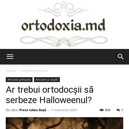
Ortodoxia.md
Acasă
Articole preluate
Articole preluate
Articole şi studii
Ar trebui ortodocşii să
serbeze Halloweenul?
De către
Preot Iulian Raţă
-
1 noiembrie 2024
834
0