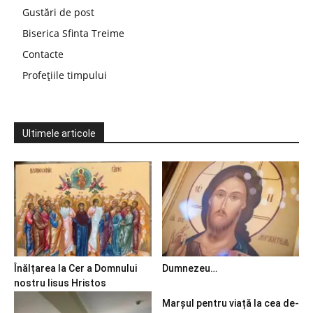
Gustări de post
Biserica Sfinta Treime
Contacte
Profețiile timpului
Ultimele articole
Înălțarea la Cer a Domnului
Dumnezeu…
nostru Iisus Hristos
Marșul pentru viață la cea de-