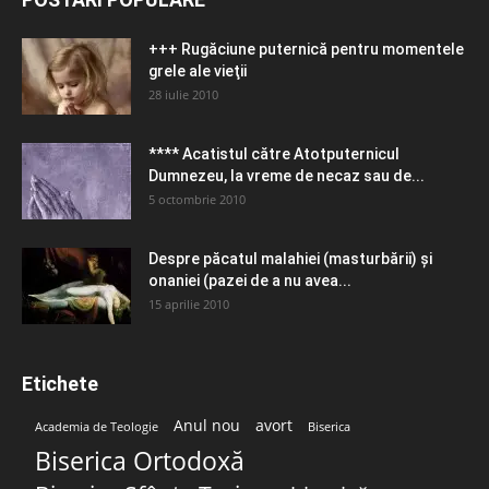
+++ Rugăciune puternică pentru momentele
grele ale vieţii
28 iulie 2010
**** Acatistul către Atotputernicul
Dumnezeu, la vreme de necaz sau de...
5 octombrie 2010
Despre păcatul malahiei (masturbării) şi
onaniei (pazei de a nu avea...
15 aprilie 2010
Etichete
Anul nou
avort
Academia de Teologie
Biserica
Biserica Ortodoxă