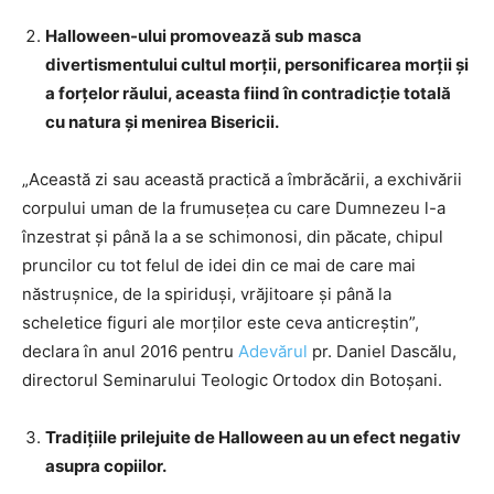
Halloween-ului promovează sub masca
divertismentului cultul morţii, personificarea morţii şi
a forţelor răului, aceasta fiind în contradicţie totală
cu natura şi menirea Bisericii.
„Această zi sau această practică a îmbrăcării, a exchivării
corpului uman de la frumuseţea cu care Dumnezeu l-a
înzestrat şi până la a se schimonosi, din păcate, chipul
pruncilor cu tot felul de idei din ce mai de care mai
năstruşnice, de la spiriduşi, vrăjitoare şi până la
scheletice figuri ale morţilor este ceva anticreştin”,
declara în anul 2016 pentru
Adevărul
pr. Daniel Dascălu,
directorul Seminarului Teologic Ortodox din Botoşani.
Tradiţiile prilejuite de Halloween au un efect negativ
asupra copiilor.