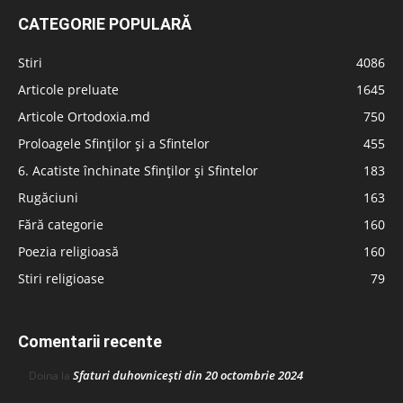
CATEGORIE POPULARĂ
Stiri
4086
Articole preluate
1645
Articole Ortodoxia.md
750
Proloagele Sfinților și a Sfintelor
455
6. Acatiste închinate Sfinților și Sfintelor
183
Rugăciuni
163
Fără categorie
160
Poezia religioasă
160
Stiri religioase
79
Comentarii recente
Sfaturi duhovnicești din 20 octombrie 2024
Doina
la