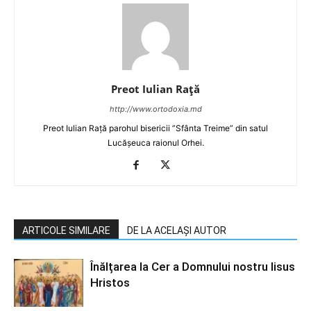
Preot Iulian Raţă
http://www.ortodoxia.md
Preot Iulian Rață parohul bisericii ”Sfânta Treime” din satul
Lucășeuca raionul Orhei.
ARTICOLE SIMILARE
DE LA ACELAȘI AUTOR
Înălțarea la Cer a Domnului nostru Iisus
Hristos