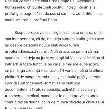
Unsului Zosima este Înalt Prea Sfinția Sa, Alexandru
Kormișenko, chipurile „mitropolitul întregii Rusii” și el
profet get-beget căzut de sus și care s-a autointitulat, cu
multă smerenie, profetul Enoh.
Scopul preacuvioasei organizații este crearea unui
stat independent, că de, noi deja suntem antihriști cu acte
iar despre cetățenii noului stat, adică turma
dreptcredincioasă recrutată până acu, ce putem să mai
spunem – ei deja au jurat credință lui Vlasov ca împărat și
patriarh și toate funcțiile pe care le mai are el pe acolo,
iar pe lângă credință i-au jurat că-l vor sluji până la ultima
picătură de sânge. Membrii aleși cu multă grijă și atenție
sporită sunt îndemnați-forțați să-și distrugă
documentele, să refuze pensiile, activitățile sociale și
tratamentul medical, oamenilor le este interzis în unele
comunități să dețină locuri de muncă oficiale și chiar să-și
trimită copiii la școală.