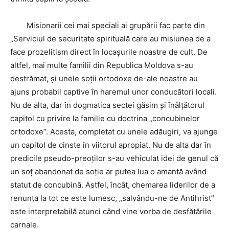
Misionarii cei mai speciali ai grupării fac parte din
„Serviciul de securitate spirituală care au misiunea de a
face prozelitism direct în locașurile noastre de cult. De
altfel, mai multe familii din Republica Moldova s-au
destrămat, și unele soții ortodoxe de-ale noastre au
ajuns probabil captive în haremul unor conducători locali.
Nu de alta, dar în dogmatica sectei găsim și înălțătorul
capitol cu privire la familie cu doctrina „concubinelor
ortodoxe”. Acesta, completat cu unele adăugiri, va ajunge
un capitol de cinste în viitorul apropiat. Nu de alta dar în
predicile pseudo-preoților s-au vehiculat idei de genul că
un soț abandonat de soție ar putea lua o amantă având
statut de concubină. Astfel, încât, chemarea liderilor de a
renunța la tot ce este lumesc, „salvându-ne de Antihrist”
este interpretabilă atunci când vine vorba de desfătările
carnale.