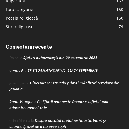
Rugăciuni
163
Fără categorie
160
Poezia religioasă
160
Stiri religioase
79
Comentarii recente
Sfaturi duhovnicești din 20 octombrie 2024
Doina
la
amalad
SF SILUAN ATHONITUL -11/ 24 SEPEMBRIE
la
A început construcţia primei mănăstiri ortodoxe din
gheorghe
la
Japonia
Radu Mungiu
Cu Sfinții odihnește Doamne sufletul nou
la
adormitei roabei Tale…
Despre păcatul malahiei (masturbării) şi
Crina Marina
la
onaniei (pazei de a nu avea copii)