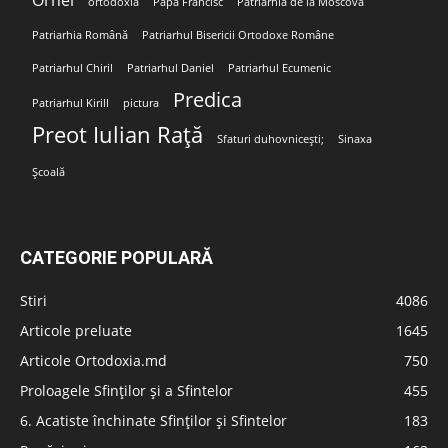
ortodoxia
Papa Francisc
Patriarhia de la Moscova
Patriarhia Română
Patriarhul Bisericii Ortodoxe Române
Patriarhul Chiril
Patriarhul Daniel
Patriarhul Ecumenic
Predica
Patriarhul Kirill
pictura
Preot Iulian Rață
Sfaturi duhovnicești;
Sinaxa
Școală
CATEGORIE POPULARĂ
Stiri
4086
Articole preluate
1645
Articole Ortodoxia.md
750
Proloagele Sfinților și a Sfintelor
455
6. Acatiste închinate Sfinților și Sfintelor
183