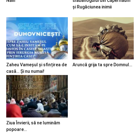
Nain
slăbănogului din Capernaum
și Rugăciunea inimii
Zaheu Vameșul și sfințirea de
Aruncă grija ta spre Domnul…
casă… Și nu numai!
Ziua Învierii, să ne luminăm
popoare…