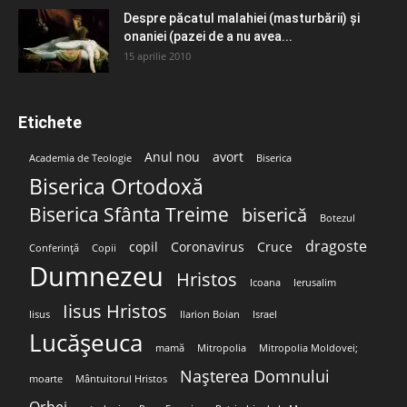
Despre păcatul malahiei (masturbării) şi
onaniei (pazei de a nu avea...
15 aprilie 2010
Etichete
Anul nou
avort
Academia de Teologie
Biserica
Biserica Ortodoxă
Biserica Sfânta Treime
biserică
Botezul
dragoste
copil
Coronavirus
Cruce
Conferință
Copii
Dumnezeu
Hristos
Icoana
Ierusalim
Iisus Hristos
Iisus
Ilarion Boian
Israel
Lucășeuca
mamă
Mitropolia
Mitropolia Moldovei;
Nașterea Domnului
moarte
Mântuitorul Hristos
Orhei