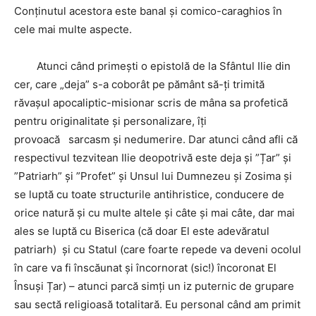
Conținutul acestora este banal și comico-caraghios în
cele mai multe aspecte.
Atunci când primești o epistolă de la Sfântul Ilie din
cer, care „deja” s-a coborât pe pământ să-ți trimită
răvașul apocaliptic-misionar scris de mâna sa profetică
pentru originalitate și personalizare, îți
provoacă sarcasm și nedumerire. Dar atunci când afli că
respectivul tezvitean Ilie deopotrivă este deja și ”Țar” și
”Patriarh” și ”Profet” și Unsul lui Dumnezeu și Zosima și
se luptă cu toate structurile antihristice, conducere de
orice natură și cu multe altele și câte și mai câte, dar mai
ales se luptă cu Biserica (că doar El este adevăratul
patriarh) și cu Statul (care foarte repede va deveni ocolul
în care va fi înscăunat și încornorat (sic!) încoronat El
Însuși Țar) – atunci parcă simți un iz puternic de grupare
sau sectă religioasă totalitară. Eu personal când am primit