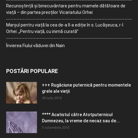
Recunoștință și binecuvântare pentru mamele dătătoare de
viață – din partea preoților Vicariatului Orhei
Marșul pentru viață la cea de-a II-a ediție în s. Lucășeuca, r-l
Orhei: „Pentru viață, cu inimă curată”
Învierea Fiului văduvei din Nain
POSTĂRI POPULARE
+++ Rugăciune puternică pentru momentele
grele ale vieţii
28 iulie 2010
**** Acatistul către Atotputernicul
Dumnezeu, la vreme de necaz sau de...
5 octombrie 2010