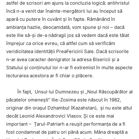
astfel de scrisori am ajuns la concluzia logică: antihristul
încă n-a venit dar înainte-mergătorii lui au început să
apară cu putere în cuvânt și în fapte. Rămânând în
ambianța hazlie, deocamdată, vom spune și noi – dacă
este Ilie să-și de-a nădragii jos să vedem dacă este tăiat
împrejur ca orice evreu, că altfel cum să verificăm
veridicitatea identității PreaFericirii Sale. Dacă scrisorile
n-ar avea caracter denigrator la adresa Bisericii și a
Statului și conținutul lor n-ar fi extremist în multe aspecte
lecturarea acestora ar fi chiar o plăcere.
În fapt, Unsul lui Dumnezeu și „Noul Răscupărător al
păcatelor omenești” Ilie-Zosima este născut în 1982,
originar din orașul Dzhambul (Kazahstan), și nu este altul
decât Leonid Alexandrovici Vlasov. Și ce este mai
important – Țarul-Patriarh a reușit performanța de a fi
fost condamnat de patru ori până acum. Mâna dreaptă a