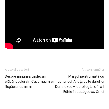
Articolul precedent
Articolul următor
Despre minunea vindecării
Marșul pentru viață cu
slăbănogului din Capernaum și
genericul „Viața este darul lui
Rugăciunea inimii
Dumnezeu – ocrotește-o!” la I
Ediție în Lucășeuca, Orhei