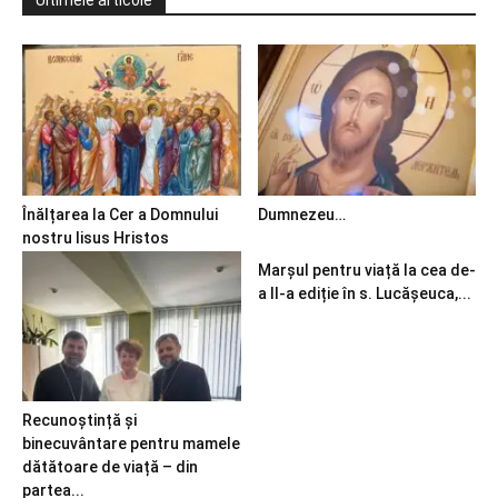
Ultimele articole
Înălțarea la Cer a Domnului
Dumnezeu…
nostru Iisus Hristos
Marșul pentru viață la cea de-
a II-a ediție în s. Lucășeuca,...
Recunoștință și
binecuvântare pentru mamele
dătătoare de viață – din
partea...