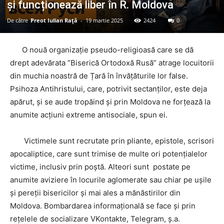
și funcționează liber în R. Moldova
De către
Preot Iulian Raţă
-
19 martie 2025
2424
0
O nouă organizație pseudo-religioasă care se dă
drept adevărata ”Biserică Ortodoxă Rusă” atrage locuitorii
din muchia noastră de Țară în învățăturile lor false.
Psihoza Antihristului, care, potrivit sectanților, este deja
apărut, și se aude tropăind și prin Moldova ne forțează la
anumite acțiuni extreme antisociale, spun ei.
Victimele sunt recrutate prin pliante, epistole, scrisori
apocaliptice, care sunt trimise de multe ori potențialelor
victime, inclusiv prin poștă. Alteori sunt postate pe
anumite aviziere în locurile aglomerate sau chiar pe ușile
și pereții bisericilor și mai ales a mănăstirilor din
Moldova. Bombardarea informațională se face și prin
rețelele de socializare VKontakte, Telegram, ș.a.