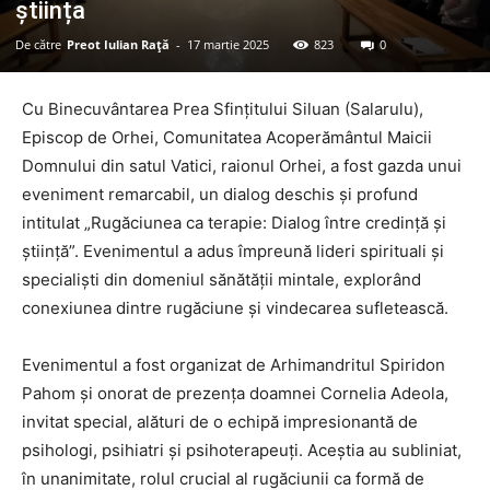
știința
De către
Preot Iulian Raţă
-
17 martie 2025
823
0
Cu Binecuvântarea Prea Sfințitului Siluan (Salarulu),
Episcop de Orhei, Comunitatea Acoperământul Maicii
Domnului din satul Vatici, raionul Orhei, a fost gazda unui
eveniment remarcabil, un dialog deschis și profund
intitulat „Rugăciunea ca terapie: Dialog între credință și
știință”. Evenimentul a adus împreună lideri spirituali și
specialiști din domeniul sănătății mintale, explorând
conexiunea dintre rugăciune și vindecarea sufletească.
Evenimentul a fost organizat de Arhimandritul Spiridon
Pahom și onorat de prezența doamnei Cornelia Adeola,
invitat special, alături de o echipă impresionantă de
psihologi, psihiatri și psihoterapeuți. Aceștia au subliniat,
în unanimitate, rolul crucial al rugăciunii ca formă de