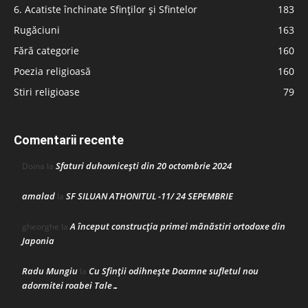
6. Acatiste închinate Sfinților și Sfintelor
183
Rugăciuni
163
Fără categorie
160
Poezia religioasă
160
Stiri religioase
79
Comentarii recente
Sfaturi duhovnicești din 20 octombrie 2024
Doina
la
amalad
SF SILUAN ATHONITUL -11/ 24 SEPEMBRIE
la
A început construcţia primei mănăstiri ortodoxe din
gheorghe
la
Japonia
Radu Mungiu
Cu Sfinții odihnește Doamne sufletul nou
la
adormitei roabei Tale…