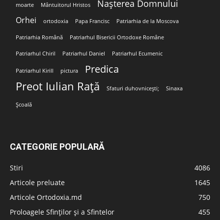
Nașterea Domnului
moarte
Mântuitorul Hristos
Orhei
ortodoxia
Papa Francisc
Patriarhia de la Moscova
Patriarhia Română
Patriarhul Bisericii Ortodoxe Române
Patriarhul Chiril
Patriarhul Daniel
Patriarhul Ecumenic
Predica
Patriarhul Kirill
pictura
Preot Iulian Rață
Sfaturi duhovnicești;
Sinaxa
Școală
CATEGORIE POPULARĂ
Stiri
4086
Articole preluate
1645
Articole Ortodoxia.md
750
Proloagele Sfinților și a Sfintelor
455