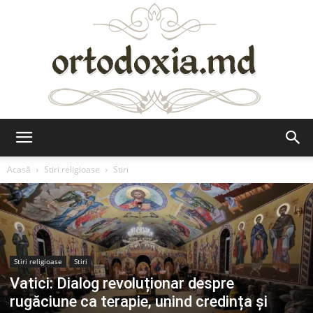
Ortodoxia.md
Acasă
Stiri religioase
Stiri
Stiri religioase
Stiri
Vatici: Dialog revoluționar despre
rugăciune ca terapie, unind credința și