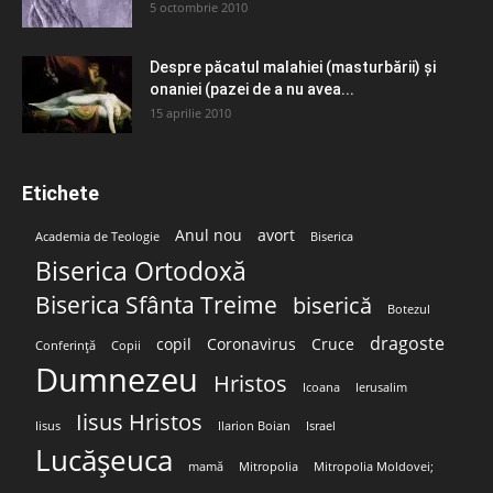
5 octombrie 2010
Despre păcatul malahiei (masturbării) şi
onaniei (pazei de a nu avea...
15 aprilie 2010
Etichete
Anul nou
avort
Academia de Teologie
Biserica
Biserica Ortodoxă
Biserica Sfânta Treime
biserică
Botezul
dragoste
copil
Coronavirus
Cruce
Conferință
Copii
Dumnezeu
Hristos
Icoana
Ierusalim
Iisus Hristos
Iisus
Ilarion Boian
Israel
Lucășeuca
mamă
Mitropolia
Mitropolia Moldovei;