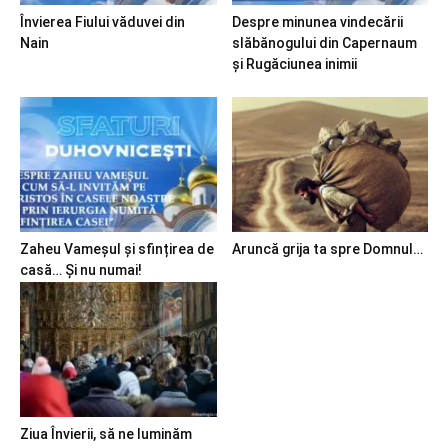
Învierea Fiului văduvei din
Despre minunea vindecării
Nain
slăbănogului din Capernaum
și Rugăciunea inimii
Zaheu Vameșul și sfințirea de
Aruncă grija ta spre Domnul…
casă… Și nu numai!
Ziua Învierii, să ne luminăm