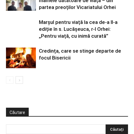
mamele dătătoare de viață – din
partea preoților Vicariatului Orhei
Marșul pentru viață la cea de-a II-a
ediție în s. Lucășeuca, r-l Orhei:
„Pentru viață, cu inimă curată”
Credința, care se stinge departe de
focul Bisericii
Căutare