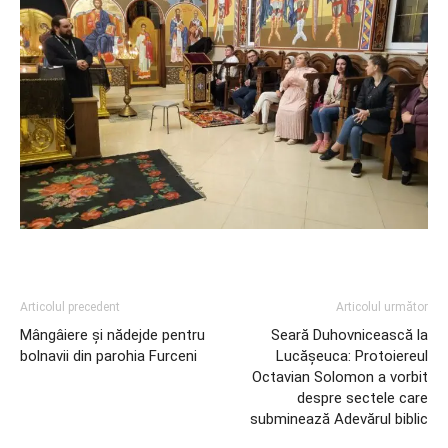
Articolul precedent
Articolul următor
Mângâiere și nădejde pentru
Seară Duhovnicească la
bolnavii din parohia Furceni
Lucășeuca: Protoiereul
Octavian Solomon a vorbit
despre sectele care
subminează Adevărul biblic