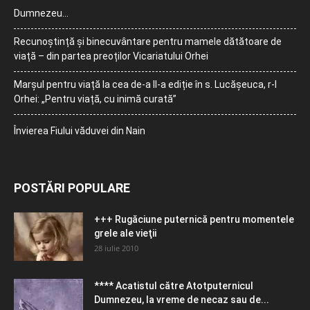
Dumnezeu…
Recunoștință și binecuvântare pentru mamele dătătoare de
viață – din partea preoților Vicariatului Orhei
Marșul pentru viață la cea de-a II-a ediție în s. Lucășeuca, r-l
Orhei: „Pentru viață, cu inimă curată”
Învierea Fiului văduvei din Nain
POSTĂRI POPULARE
+++ Rugăciune puternică pentru momentele
grele ale vieţii
28 iulie 2010
**** Acatistul către Atotputernicul
Dumnezeu, la vreme de necaz sau de...