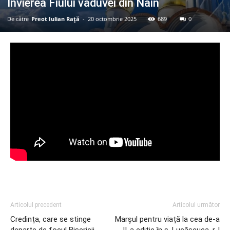
Învierea Fiului văduvei din Nain
De către
Preot Iulian Raţă
-
20 octombrie 2025
689
0
Articolul precedent
Articolul următor
Credința, care se stinge
Marșul pentru viață la cea de-a
departe de focul Bisericii
II-a ediție în s. Lucășeuca, r-l