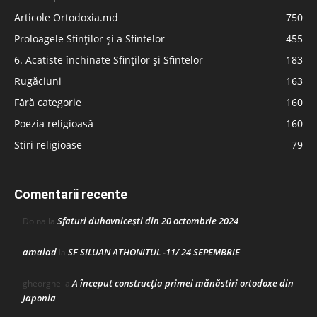
Articole Ortodoxia.md
750
Proloagele Sfinților și a Sfintelor
455
6. Acatiste închinate Sfinților și Sfintelor
183
Rugăciuni
163
Fără categorie
160
Poezia religioasă
160
Stiri religioase
79
Comentarii recente
Sfaturi duhovnicești din 20 octombrie 2024
Doina
la
amalad
SF SILUAN ATHONITUL -11/ 24 SEPEMBRIE
la
A început construcţia primei mănăstiri ortodoxe din
gheorghe
la
Japonia