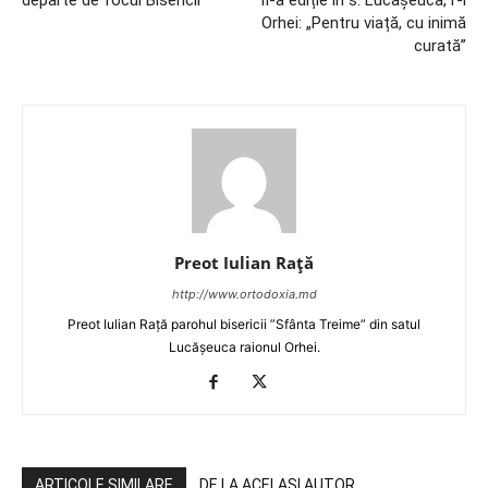
Orhei: „Pentru viață, cu inimă
curată”
Preot Iulian Raţă
http://www.ortodoxia.md
Preot Iulian Rață parohul bisericii ”Sfânta Treime” din satul
Lucășeuca raionul Orhei.
ARTICOLE SIMILARE
DE LA ACELAȘI AUTOR