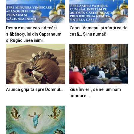
Despre minunea vindecării
Zaheu Vameșul și sfințirea de
slăbănogului din Capernaum
casă… Și nu numai!
și Rugăciunea inimii
Aruncă grija ta spre Domnul…
Ziua Învierii, să ne luminăm
popoare…