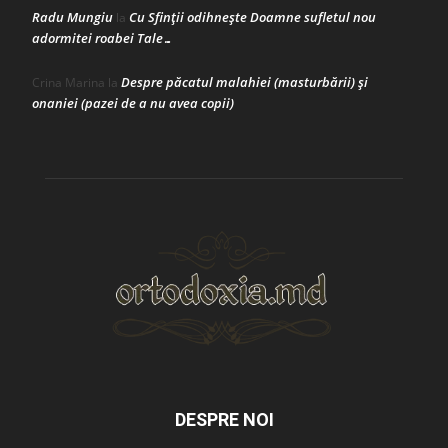
Radu Mungiu
Cu Sfinții odihnește Doamne sufletul nou
la
adormitei roabei Tale…
Despre păcatul malahiei (masturbării) şi
Crina Marina
la
onaniei (pazei de a nu avea copii)
DESPRE NOI