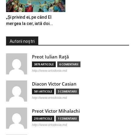
„Şi privind ei, pe când El
mergea la cer, iată doi...
Autorii noștri
Preot Iulian Raţă
3878 ARTICOLE
6 COMENTARII
http://www.ortodoxia.md
Diacon Victor Casian
581 ARTICOLE
5 COMENTARII
http://www.ortodoxia.md
Preot Victor Mihalachi
210 ARTICOLE
1 COMENTARII
http://www.ortodoxia.md