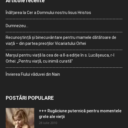
Articole recente
Înălțarea la Cer a Domnului nostru Iisus Hristos
Dumnezeu…
Recunoștință și binecuvântare pentru mamele dătătoare de
viață – din partea preoților Vicariatului Orhei
Marșul pentru viață la cea de-a II-a ediție în s. Lucășeuca, r-l
Orhei: „Pentru viață, cu inimă curată”
Învierea Fiului văduvei din Nain
POSTĂRI POPULARE
+++ Rugăciune puternică pentru momentele
grele ale vieţii
28 iulie 2010