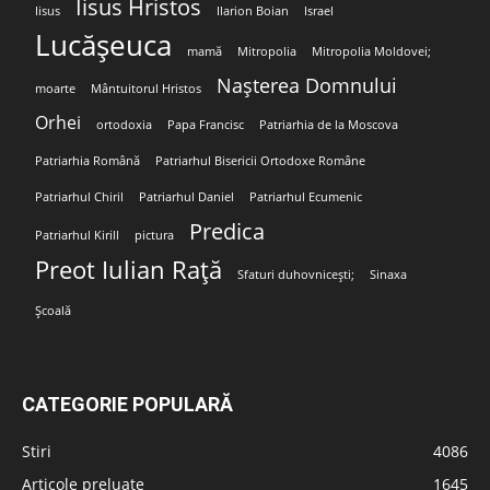
Iisus Hristos
Iisus
Ilarion Boian
Israel
Lucășeuca
mamă
Mitropolia
Mitropolia Moldovei;
Nașterea Domnului
moarte
Mântuitorul Hristos
Orhei
ortodoxia
Papa Francisc
Patriarhia de la Moscova
Patriarhia Română
Patriarhul Bisericii Ortodoxe Române
Patriarhul Chiril
Patriarhul Daniel
Patriarhul Ecumenic
Predica
Patriarhul Kirill
pictura
Preot Iulian Rață
Sfaturi duhovnicești;
Sinaxa
Școală
CATEGORIE POPULARĂ
Stiri
4086
Articole preluate
1645