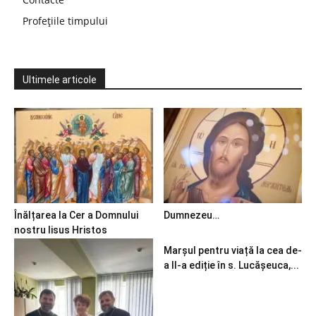
Profețiile timpului
Ultimele articole
Înălțarea la Cer a Domnului
Dumnezeu…
nostru Iisus Hristos
Marșul pentru viață la cea de-
a II-a ediție în s. Lucășeuca,...