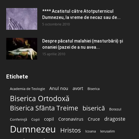
**** Acatistul către Atotputernicul
Dumnezeu, la vreme de necaz sau de...
5 octombrie 2010
Despre păcatul malahiei (masturbării) şi
onaniei (pazei de a nu avea...
15 aprilie 2010
Etichete
Anul nou
avort
Academia de Teologie
Biserica
Biserica Ortodoxă
Biserica Sfânta Treime
biserică
Botezul
dragoste
copil
Coronavirus
Cruce
Conferință
Copii
Dumnezeu
Hristos
Icoana
Ierusalim