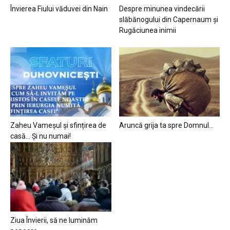
Învierea Fiului văduvei din Nain
Despre minunea vindecării
slăbănogului din Capernaum și
Rugăciunea inimii
Zaheu Vameșul și sfințirea de
Aruncă grija ta spre Domnul…
casă… Și nu numai!
Ziua Învierii, să ne luminăm