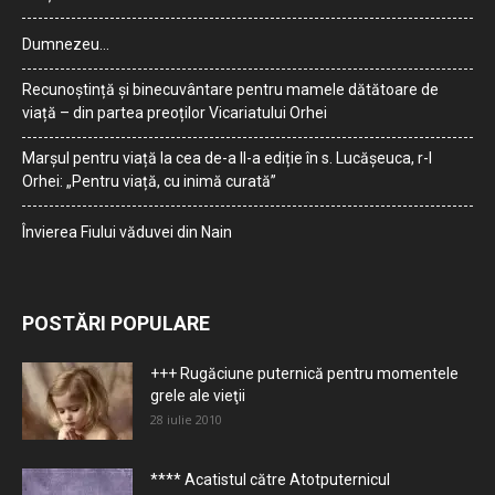
Dumnezeu…
Recunoștință și binecuvântare pentru mamele dătătoare de
viață – din partea preoților Vicariatului Orhei
Marșul pentru viață la cea de-a II-a ediție în s. Lucășeuca, r-l
Orhei: „Pentru viață, cu inimă curată”
Învierea Fiului văduvei din Nain
POSTĂRI POPULARE
+++ Rugăciune puternică pentru momentele
grele ale vieţii
28 iulie 2010
**** Acatistul către Atotputernicul