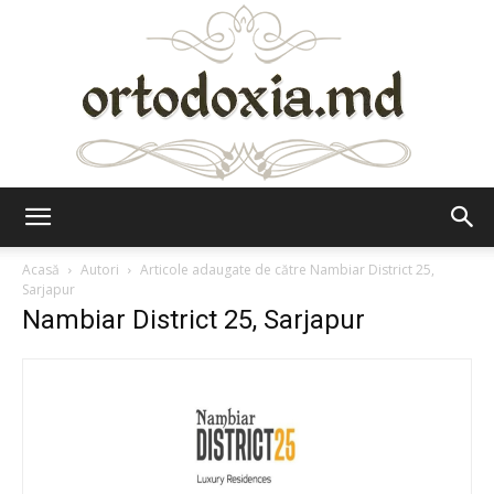
Ortodoxia.md
Acasă
Autori
Articole adaugate de către Nambiar District 25,
Sarjapur
Nambiar District 25, Sarjapur