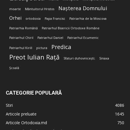
Nașterea Domnului
moarte
Mântuitorul Hristos
Orhei
ortodoxia
Papa Francisc
Patriarhia de la Moscova
Patriarhia Română
Patriarhul Bisericii Ortodoxe Române
Patriarhul Chiril
Patriarhul Daniel
Patriarhul Ecumenic
Predica
Patriarhul Kirill
pictura
Preot Iulian Rață
Sfaturi duhovnicești;
Sinaxa
Școală
CATEGORIE POPULARĂ
Stiri
4086
Articole preluate
1645
Articole Ortodoxia.md
750