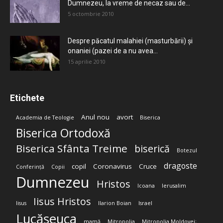
Dumnezeu, la vreme de necaz sau de...
5 octombrie 2010
Despre păcatul malahiei (masturbării) şi
onaniei (pazei de a nu avea...
15 aprilie 2010
Etichete
Anul nou
avort
Academia de Teologie
Biserica
Biserica Ortodoxă
Biserica Sfânta Treime
biserică
Botezul
dragoste
copil
Coronavirus
Cruce
Conferință
Copii
Dumnezeu
Hristos
Icoana
Ierusalim
Iisus Hristos
Iisus
Ilarion Boian
Israel
Lucășeuca
mamă
Mitropolia
Mitropolia Moldovei;