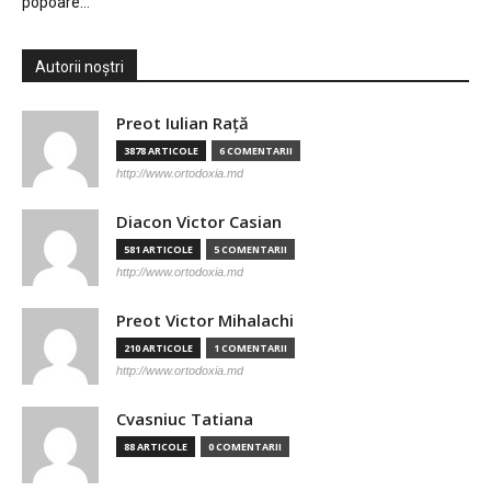
popoare…
Autorii noștri
Preot Iulian Raţă
3878 ARTICOLE
6 COMENTARII
http://www.ortodoxia.md
Diacon Victor Casian
581 ARTICOLE
5 COMENTARII
http://www.ortodoxia.md
Preot Victor Mihalachi
210 ARTICOLE
1 COMENTARII
http://www.ortodoxia.md
Cvasniuc Tatiana
88 ARTICOLE
0 COMENTARII