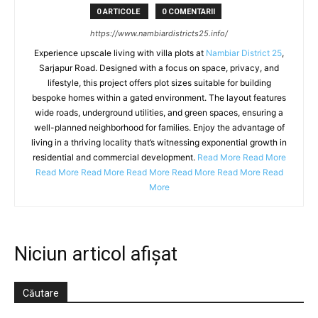
0 ARTICOLE
0 COMENTARII
https://www.nambiardistricts25.info/
Experience upscale living with villa plots at
Nambiar District 25
,
Sarjapur Road. Designed with a focus on space, privacy, and
lifestyle, this project offers plot sizes suitable for building
bespoke homes within a gated environment. The layout features
wide roads, underground utilities, and green spaces, ensuring a
well-planned neighborhood for families. Enjoy the advantage of
living in a thriving locality that’s witnessing exponential growth in
residential and commercial development.
Read More
Read More
Read More
Read More
Read More
Read More
Read More
Read
More
Niciun articol afișat
Căutare