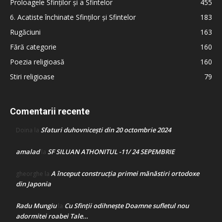
Proloagele Sfinților și a Sfintelor
455
6. Acatiste închinate Sfinților și Sfintelor
183
Rugăciuni
163
Fără categorie
160
Poezia religioasă
160
Stiri religioase
79
Comentarii recente
Sfaturi duhovnicești din 20 octombrie 2024
Doina
la
amalad
SF SILUAN ATHONITUL -11/ 24 SEPEMBRIE
la
A început construcţia primei mănăstiri ortodoxe
gheorghe
la
din Japonia
Radu Mungiu
Cu Sfinții odihnește Doamne sufletul nou
la
adormitei roabei Tale…