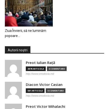
Ziua Învierii, să ne luminăm
popoare…
Autorii noștri
Preot Iulian Raţă
3878 ARTICOLE
6 COMENTARII
http://www.ortodoxia.md
Diacon Victor Casian
581 ARTICOLE
5 COMENTARII
http://www.ortodoxia.md
Preot Victor Mihalachi