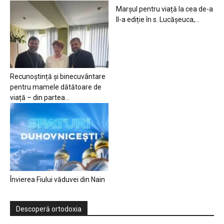
Marșul pentru viață la cea de-a
II-a ediție în s. Lucășeuca,...
Recunoștință și binecuvântare
pentru mamele dătătoare de
viață – din partea...
Învierea Fiului văduvei din Nain
Descoperă ortodoxia