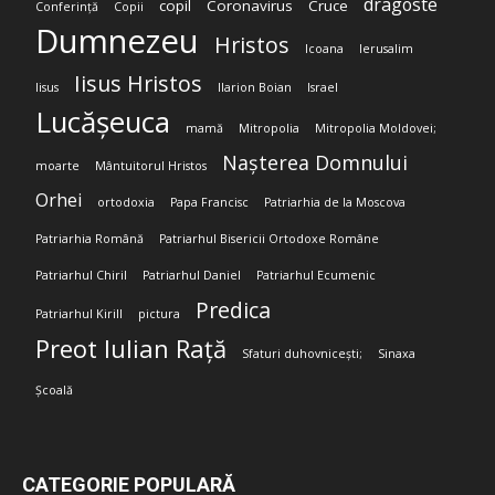
dragoste
copil
Coronavirus
Cruce
Conferință
Copii
Dumnezeu
Hristos
Icoana
Ierusalim
Iisus Hristos
Iisus
Ilarion Boian
Israel
Lucășeuca
mamă
Mitropolia
Mitropolia Moldovei;
Nașterea Domnului
moarte
Mântuitorul Hristos
Orhei
ortodoxia
Papa Francisc
Patriarhia de la Moscova
Patriarhia Română
Patriarhul Bisericii Ortodoxe Române
Patriarhul Chiril
Patriarhul Daniel
Patriarhul Ecumenic
Predica
Patriarhul Kirill
pictura
Preot Iulian Rață
Sfaturi duhovnicești;
Sinaxa
Școală
CATEGORIE POPULARĂ