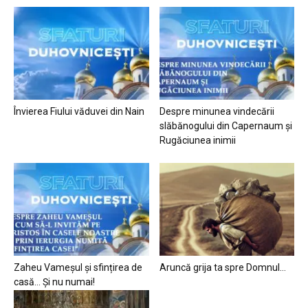
Învierea Fiului văduvei din Nain
Despre minunea vindecării
slăbănogului din Capernaum și
Rugăciunea inimii
Zaheu Vameșul și sfințirea de
Aruncă grija ta spre Domnul…
casă… Și nu numai!