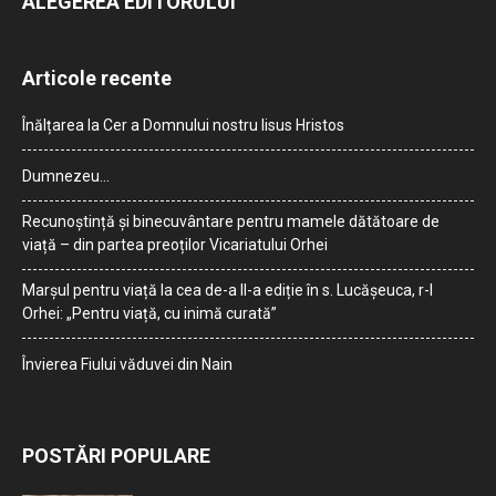
ALEGEREA EDITORULUI
Articole recente
Înălțarea la Cer a Domnului nostru Iisus Hristos
Dumnezeu…
Recunoștință și binecuvântare pentru mamele dătătoare de
viață – din partea preoților Vicariatului Orhei
Marșul pentru viață la cea de-a II-a ediție în s. Lucășeuca, r-l
Orhei: „Pentru viață, cu inimă curată”
Învierea Fiului văduvei din Nain
POSTĂRI POPULARE