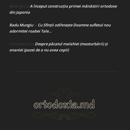
A început construcţia primei mănăstiri ortodoxe
gheorghe
la
din Japonia
Radu Mungiu
Cu Sfinții odihnește Doamne sufletul nou
la
adormitei roabei Tale…
Despre păcatul malahiei (masturbării) şi
Crina Marina
la
onaniei (pazei de a nu avea copii)