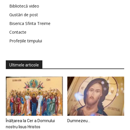
Bibliotecă video
Gustări de post
Biserica Sfinta Treime
Contacte
Profețiile timpului
Ultimele articole
Înălțarea la Cer a Domnului
Dumnezeu…
nostru Iisus Hristos