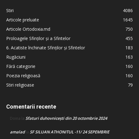
Stiri
4086
Articole preluate
1645
Articole Ortodoxia.md
750
Proloagele Sfinților și a Sfintelor
455
6. Acatiste închinate Sfinților și Sfintelor
183
Rugăciuni
163
Fără categorie
160
Poezia religioasă
160
Stiri religioase
79
Comentarii recente
Sfaturi duhovnicești din 20 octombrie 2024
Doina
la
amalad
SF SILUAN ATHONITUL -11/ 24 SEPEMBRIE
la