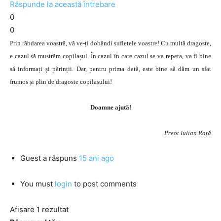
Răspunde la această întrebare
0
0
Prin răbdarea voastră, vă ve-ți dobândi sufletele voastre! Cu multă dragoste,
e cazul să mustrăm copilașul. În cazul în care cazul se va repeta, va fi bine
să informați și părinții. Dar, pentru prima dată, este bine să dăm un sfat
frumos și plin de dragoste copilașului!
Doamne ajută!
Preot Iulian Rață
Guest
a răspuns
15 ani ago
You must
login
to post comments
Afișare 1 rezultat