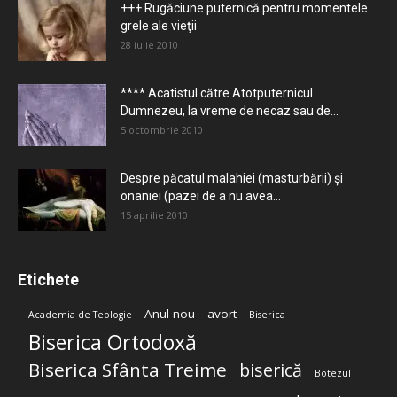
+++ Rugăciune puternică pentru momentele
grele ale vieţii
28 iulie 2010
**** Acatistul către Atotputernicul
Dumnezeu, la vreme de necaz sau de...
5 octombrie 2010
Despre păcatul malahiei (masturbării) şi
onaniei (pazei de a nu avea...
15 aprilie 2010
Etichete
Anul nou
avort
Academia de Teologie
Biserica
Biserica Ortodoxă
Biserica Sfânta Treime
biserică
Botezul