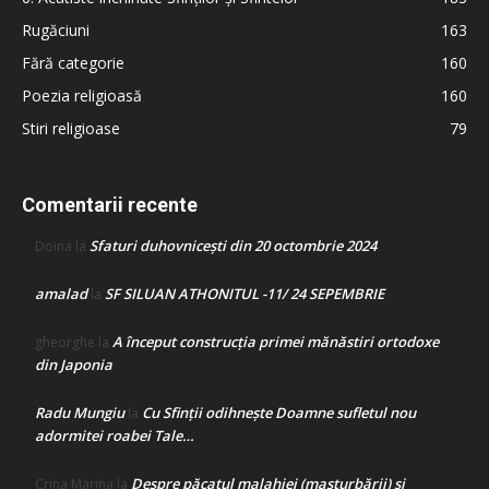
Rugăciuni
163
Fără categorie
160
Poezia religioasă
160
Stiri religioase
79
Comentarii recente
Sfaturi duhovnicești din 20 octombrie 2024
Doina
la
amalad
SF SILUAN ATHONITUL -11/ 24 SEPEMBRIE
la
A început construcţia primei mănăstiri ortodoxe
gheorghe
la
din Japonia
Radu Mungiu
Cu Sfinții odihnește Doamne sufletul nou
la
adormitei roabei Tale…
Despre păcatul malahiei (masturbării) şi
Crina Marina
la