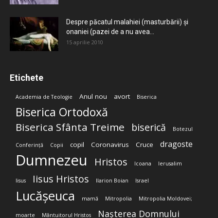
Despre păcatul malahiei (masturbării) şi
onaniei (pazei de a nu avea...
15 aprilie 2010
Etichete
Anul nou
avort
Academia de Teologie
Biserica
Biserica Ortodoxă
Biserica Sfânta Treime
biserică
Botezul
dragoste
copil
Coronavirus
Cruce
Conferință
Copii
Dumnezeu
Hristos
Icoana
Ierusalim
Iisus Hristos
Iisus
Ilarion Boian
Israel
Lucășeuca
mamă
Mitropolia
Mitropolia Moldovei;
Nașterea Domnului
moarte
Mântuitorul Hristos