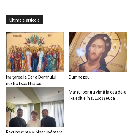
Ultimele articole
Înălțarea la Cer a Domnului
Dumnezeu…
nostru Iisus Hristos
Marșul pentru viață la cea de-a
II-a ediție în s. Lucășeuca,...
Recunoștință și binecuvântare