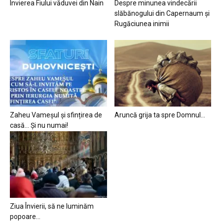
Învierea Fiului văduvei din Nain
Despre minunea vindecării
slăbănogului din Capernaum și
Rugăciunea inimii
Zaheu Vameșul și sfințirea de
Aruncă grija ta spre Domnul…
casă… Și nu numai!
Ziua Învierii, să ne luminăm
popoare…