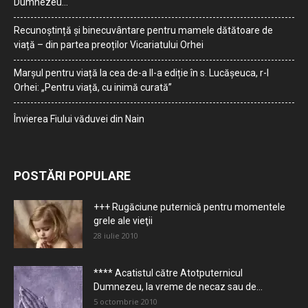
Dumnezeu…
Recunoștință și binecuvântare pentru mamele dătătoare de
viață – din partea preoților Vicariatului Orhei
Marșul pentru viață la cea de-a II-a ediție în s. Lucășeuca, r-l
Orhei: „Pentru viață, cu inimă curată”
Învierea Fiului văduvei din Nain
POSTĂRI POPULARE
+++ Rugăciune puternică pentru momentele
grele ale vieţii
28 iulie 2010
**** Acatistul către Atotputernicul
Dumnezeu, la vreme de necaz sau de...
5 octombrie 2010