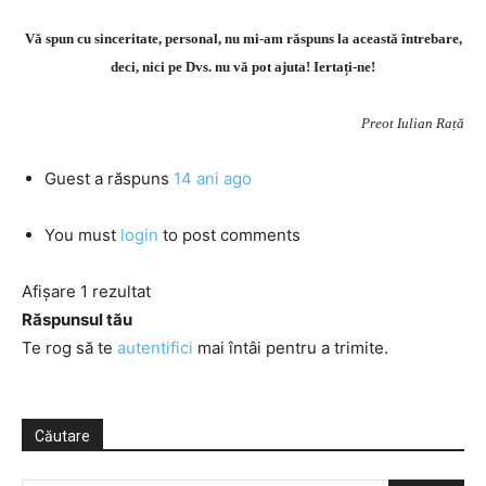
Vă spun cu sinceritate, personal, nu mi-am răspuns la această întrebare,
deci, nici pe Dvs. nu vă pot ajuta! Iertați-ne!
Preot Iulian Rață
Guest
a răspuns
14 ani ago
You must
login
to post comments
Afișare 1 rezultat
Răspunsul tău
Te rog să te
autentifici
mai întâi pentru a trimite.
Căutare