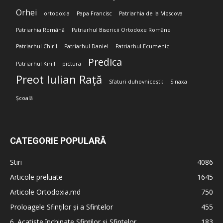
Orhei
ortodoxia
Papa Francisc
Patriarhia de la Moscova
Patriarhia Română
Patriarhul Bisericii Ortodoxe Române
Patriarhul Chiril
Patriarhul Daniel
Patriarhul Ecumenic
Predica
Patriarhul Kirill
pictura
Preot Iulian Rață
Sfaturi duhovnicești;
Sinaxa
Școală
CATEGORIE POPULARĂ
Stiri
4086
Articole preluate
1645
Articole Ortodoxia.md
750
Proloagele Sfinților și a Sfintelor
455
6. Acatiste închinate Sfinților și Sfintelor
183