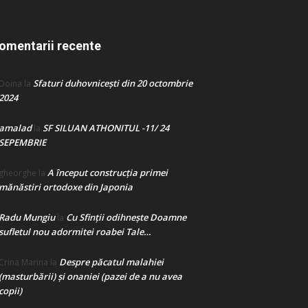
omentarii recente
Sfaturi duhovnicești din 20 octombrie
Doina
la
2024
amalad
SF SILUAN ATHONITUL -11/ 24
la
SEPEMBRIE
A început construcţia primei
gheorghe
la
mănăstiri ortodoxe din Japonia
Radu Mungiu
Cu Sfinții odihnește Doamne
la
sufletul nou adormitei roabei Tale…
Despre păcatul malahiei
Crina Marina
la
(masturbării) şi onaniei (pazei de a nu avea
copii)