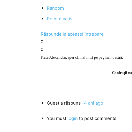
Random
Recent activ
Răspunde la această întrebare
0
0
Frate Alexandru, sper că mai intri pe pagina noastră.
Confrații noș
Guest
a răspuns
14 ani ago
You must
login
to post comments