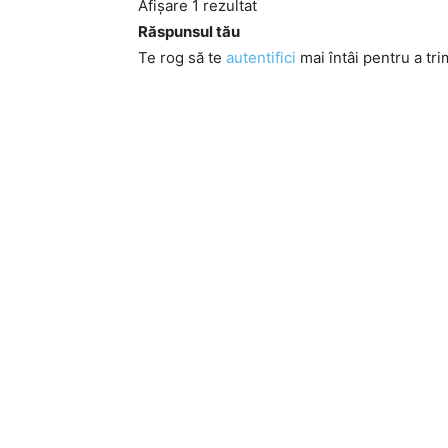
Afișare 1 rezultat
Răspunsul tău
Te rog să te
autentifici
mai întâi pentru a tri