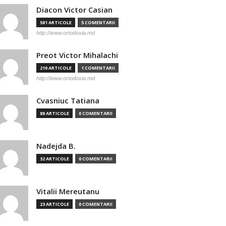
Diacon Victor Casian
581 ARTICOLE
5 COMENTARII
http://www.ortodoxia.md
Preot Victor Mihalachi
210 ARTICOLE
1 COMENTARII
http://www.ortodoxia.md
Cvasniuc Tatiana
88 ARTICOLE
0 COMENTARII
Nadejda B.
32 ARTICOLE
0 COMENTARII
Vitalii Mereutanu
23 ARTICOLE
0 COMENTARII