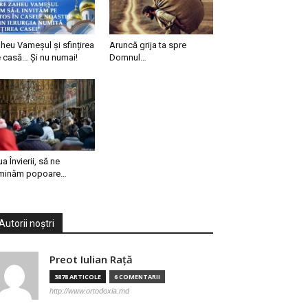
heu Vameșul și sfințirea
Aruncă grija ta spre
 casă… Și nu numai!
Domnul…
ua Învierii, să ne
minăm popoare…
Autorii noștri
Preot Iulian Raţă
3878 ARTICOLE
6 COMENTARII
http://www.ortodoxia.md