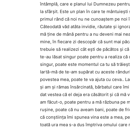
întâmplă, care e planul lui Dumnezeu pentru 
la sfârşit. Este un plan în care te mântuieşti
primul rând că noi nu ne cunoaştem pe noi î
Câteodată văd atâta invidie, răutate şi ign
mă ţine de mână pentru a nu deveni mai neagr
mine, în fiecare zi descopăr că sunt mai păc
trebuie să realizezi cât eşti de păcătos şi că
te-au lăsat singur poate pentru a realiza că 
singur, poate este momentul ca tu să trăieşti 
Iartă-mă de te-am supărat cu aceste rânduri
povestea mea, poate te va ajuta cu ceva.. La
şi am şi rămas însărcinată, bărbatul care îmi
dat vestea că el deja era căsătorit şi că mă 
am făcut-o, poate pentru a mă răzbuna pe m
ruşine, poate că nu aveam bani, poate de fric
că conştiinţa îmi spunea vina este a mea, p
toată ura mea s-a dus împtriva omului care 