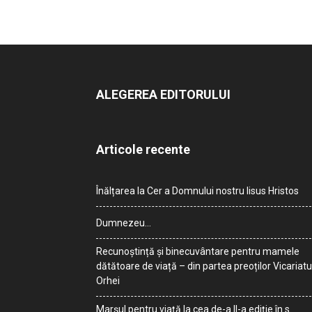
ALEGEREA EDITORULUI
Articole recente
Înălțarea la Cer a Domnului nostru Iisus Hristos
Dumnezeu…
Recunoștință și binecuvântare pentru mamele
dătătoare de viață – din partea preoților Vicariatu
Orhei
Marșul pentru viață la cea de-a II-a ediție în s.