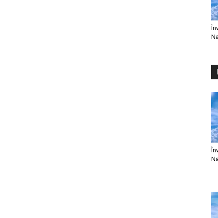
În
Na
În
Na