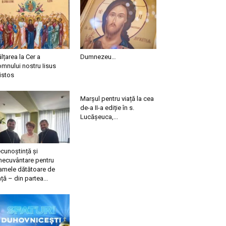
ălțarea la Cer a
Dumnezeu…
mnului nostru Iisus
istos
Marșul pentru viață la cea
de-a II-a ediție în s.
Lucășeuca,...
cunoștință și
necuvântare pentru
mele dătătoare de
ață – din partea...