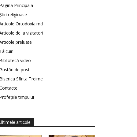
Pagina Principala
Știri religioase
Articole Ortodoxia.md
Articole de la vizitatori
Articole preluate
Tâlcuiri
Bibliotecă video
Gustări de post
Biserica Sfinta Treime
Contacte
Profețiile timpului
Ultimele articole