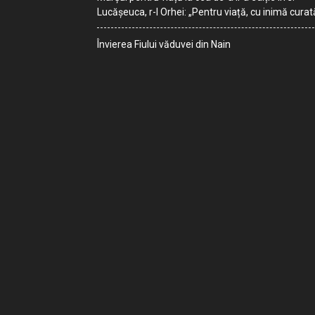
Lucășeuca, r-l Orhei: „Pentru viață, cu inimă curat
Învierea Fiului văduvei din Nain