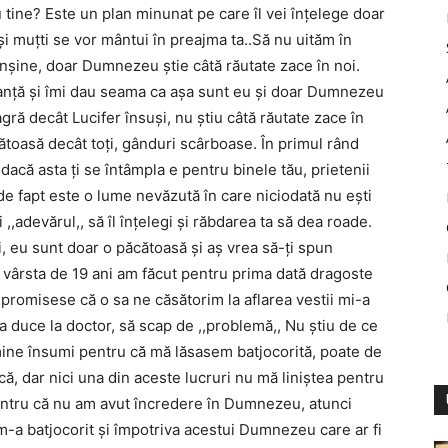
tine? Este un plan minunat pe care îl vei înţelege doar
 şi muţti se vor mântui în preajma ta..Să nu uităm în
nşine, doar Dumnezeu ştie câtă răutate zace în noi.
oranţă şi îmi dau seama ca aşa sunt eu şi doar Dumnezeu
ă decât Lucifer însuşi, nu ştiu câtă răutate zace în
ătoasă decât toţi, gânduri scârboase. În primul rând
 dacă asta ţi se întâmpla e pentru binele tău, prietenii
de fapt este o lume nevăzută în care niciodată nu eşti
,,adevărul,, să îl înţelegi şi răbdarea ta să dea roade.
, eu sunt doar o păcătoasă şi aş vrea să-ţi spun
 vârsta de 19 ani am făcut pentru prima dată dragoste
 promisese că o sa ne căsătorim la aflarea vestii mi-a
va duce la doctor, să scap de ,,problemă,, Nu ştiu de ce
ine însumi pentru că mă lăsasem batjocorită, poate de
ă, dar nici una din aceste lucruri nu mă liniştea pentru
entru că nu am avut încredere în Dumnezeu, atunci
m-a batjocorit şi împotriva acestui Dumnezeu care ar fi