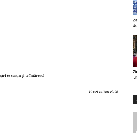
Za
de
Zi
tri te susțin și te întăresc!
lu
Preot Iulian Rață