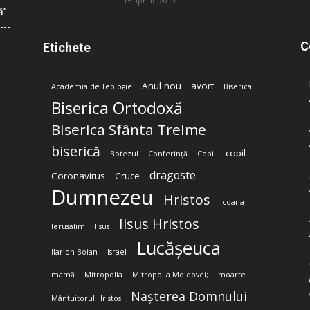
15 aprilie 2010
ă”
C
Etichete
Anul nou
avort
Academia de Teologie
Biserica
Biserica Ortodoxă
Biserica Sfânta Treime
biserică
copil
Botezul
Conferință
Copii
dragoste
Coronavirus
Cruce
Dumnezeu
Hristos
Icoana
Iisus Hristos
Ierusalim
Iisus
Lucășeuca
Ilarion Boian
Israel
mamă
Mitropolia
Mitropolia Moldovei;
moarte
Nașterea Domnului
Mântuitorul Hristos