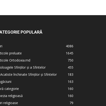
ATEGORIE POPULARĂ
iri
4086
ticole preluate
1645
ticole Ortodoxia.md
750
oloagele Sfinților și a Sfintelor
455
 Acatiste închinate Sfinților și Sfintelor
183
găciuni
163
ră categorie
160
ezia religioasă
160
iri religioase
79