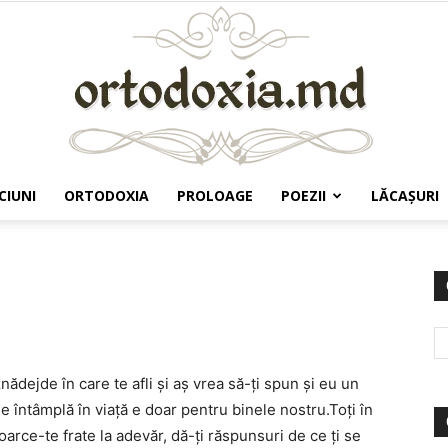
CIUNI
ORTODOXIA
PROLOAGE
POEZII
LĂCAŞURI
Ortodoxia.md
nădejde în care te afli şi aş vrea să-ţi spun şi eu un
întâmplă în viaţă e doar pentru binele nostru.Toţi în
rce-te frate la adevăr, dă-ţi răspunsuri de ce ţi se