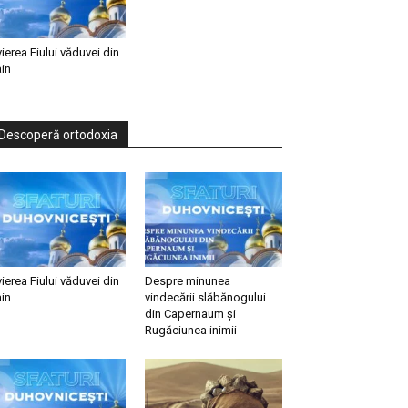
vierea Fiului văduvei din
in
Descoperă ortodoxia
vierea Fiului văduvei din
Despre minunea
in
vindecării slăbănogului
din Capernaum și
Rugăciunea inimii