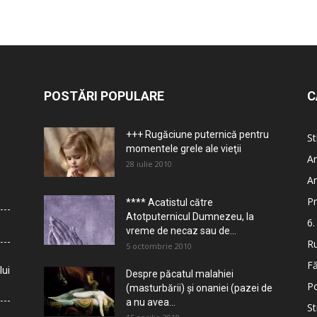
POSTĂRI POPULARE
C
+++ Rugăciune puternică pentru
St
momentele grele ale vieţii
Ar
28 iulie 2010
Ar
Pr
**** Acatistul către
Atotputernicul Dumnezeu, la
6.
vreme de necaz sau de...
Ru
5 octombrie 2010
Fă
lui
Despre păcatul malahiei
Po
(masturbării) şi onaniei (pazei de
a nu avea...
St