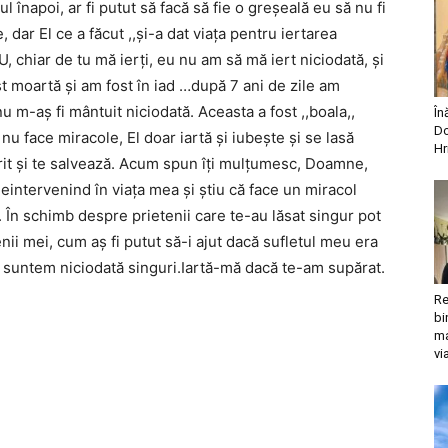
l înapoi, ar fi putut să facă să fie o greşeală eu să nu fi
e, dar El ce a făcut ,,şi-a dat viaţa pentru iertarea
 chiar de tu mă ierţi, eu nu am să mă iert niciodată, şi
st moartă şi am fost în iad …după 7 ani de zile am
u m-aş fi mântuit niciodată. Aceasta a fost ,,boala,,
În
Do
 face miracole, El doar iartă şi iubeşte şi se lasă
Hr
corit şi te salvează. Acum spun îţi mulţumesc, Doamne,
intervenind în viaţa mea şi ştiu că face un miracol
l. În schimb despre prietenii care te-au lăsat singur pot
ii mei, cum aş fi putut să-i ajut dacă sufletul meu era
u suntem niciodată singuri.Iartă-mă dacă te-am supărat.
Re
bi
ma
vi