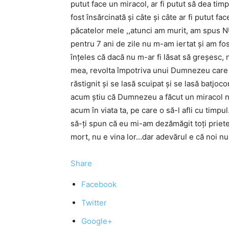
putut face un miracol, ar fi putut să dea timpu
fost însărcinată şi câte şi câte ar fi putut fac
păcatelor mele ,,atunci am murit, am spus NU,
pentru 7 ani de zile nu m-am iertat şi am fo
înţeles că dacă nu m-ar fi lăsat să greşesc, n
mea, revolta împotriva unui Dumnezeu care nu
răstignit şi se lasă scuipat şi se lasă batjo
acum ştiu că Dumnezeu a făcut un miracol ne
acum în viata ta, pe care o să-l afli cu timpu
să-ţi spun că eu mi-am dezămăgit toţi prieten
mort, nu e vina lor…dar adevărul e că noi n
Share
Facebook
Twitter
Google+