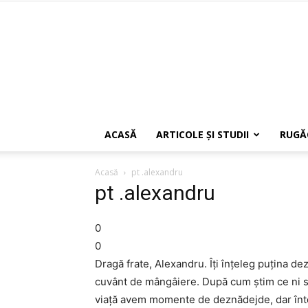
ACASĂ
ARTICOLE ŞI STUDII
RUGĂ
Acasă
pt .alexandru
pt .alexandru
0
0
Dragă frate, Alexandru. Îţi înţeleg puţina dez
cuvânt de mângâiere. După cum ştim ce ni se 
viaţă avem momente de deznădejde, dar întoa