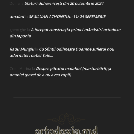
Sfaturi duhovnicești din 20 octombrie 2024
Doina
la
amalad
SF SILUAN ATHONITUL -11/ 24 SEPEMBRIE
la
A început construcţia primei mănăstiri ortodoxe
gheorghe
la
din Japonia
Radu Mungiu
Cu Sfinții odihnește Doamne sufletul nou
la
adormitei roabei Tale…
Despre păcatul malahiei (masturbării) şi
Crina Marina
la
onaniei (pazei de a nu avea copii)