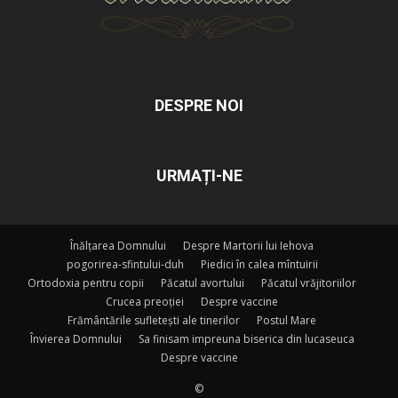
DESPRE NOI
URMAȚI-NE
Înălțarea Domnului
Despre Martorii lui Iehova
pogorirea-sfintului-duh
Piedici în calea mîntuirii
Ortodoxia pentru copii
Păcatul avortului
Păcatul vrăjitoriilor
Crucea preoției
Despre vaccine
Frământările sufletești ale tinerilor
Postul Mare
Învierea Domnului
Sa finisam impreuna biserica din lucaseuca
Despre vaccine
©