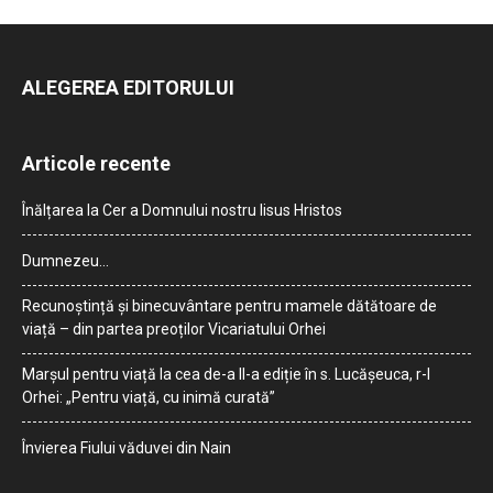
ALEGEREA EDITORULUI
Articole recente
Înălțarea la Cer a Domnului nostru Iisus Hristos
Dumnezeu…
Recunoștință și binecuvântare pentru mamele dătătoare de
viață – din partea preoților Vicariatului Orhei
Marșul pentru viață la cea de-a II-a ediție în s. Lucășeuca, r-l
Orhei: „Pentru viață, cu inimă curată”
Învierea Fiului văduvei din Nain