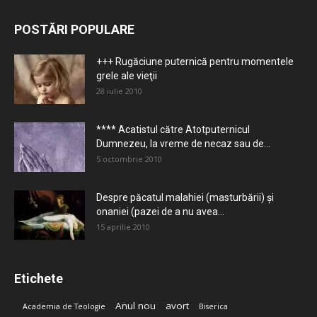
POSTĂRI POPULARE
+++ Rugăciune puternică pentru momentele
grele ale vieţii
28 iulie 2010
**** Acatistul către Atotputernicul
Dumnezeu, la vreme de necaz sau de...
5 octombrie 2010
Despre păcatul malahiei (masturbării) şi
onaniei (pazei de a nu avea...
15 aprilie 2010
Etichete
Anul nou
avort
Academia de Teologie
Biserica