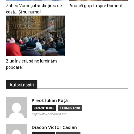
Zaheu Vameșul și sfințirea de
Aruncă grija ta spre Domnul…
casă… Și nu numai!
Ziua Învierii, să ne luminăm
popoare…
Autorii noștri
Preot Iulian Raţă
3878 ARTICOLE
6 COMENTARII
http://www.ortodoxia.md
Diacon Victor Casian