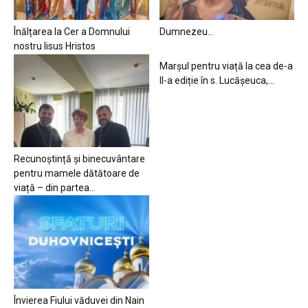
Înălțarea la Cer a Domnului
Dumnezeu…
nostru Iisus Hristos
Marșul pentru viață la cea de-a
II-a ediție în s. Lucășeuca,...
Recunoștință și binecuvântare
pentru mamele dătătoare de
viață – din partea...
Învierea Fiului văduvei din Nain