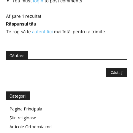
You must
login
to post comments
Afișare 1 rezultat
Răspunsul tău
Te rog să te
autentifici
mai întâi pentru a trimite.
Căutare
Categorii
Pagina Principala
Știri religioase
Articole Ortodoxia.md