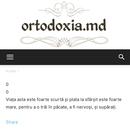
Ortodoxia.md
Acasă
0
0
Viaţa asta este foarte scurtă şi plata la sfârşit este foarte
mare, pentru a o trăi în păcate, a fi nervoşi, şi supăraţi.
Share