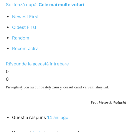
Sortează după:
Cele mai multe voturi
Newest First
Oldest First
Random
Recent activ
Răspunde la această întrebare
0
0
Priveghiați, că nu cunoașteți ziua și ceasul când va veni sfârșitul.
Prot Victor Mihalachi
Guest
a răspuns
14 ani ago