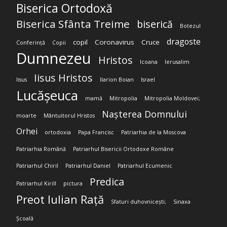
Biserica Ortodoxă
Biserica Sfânta Treime
biserică
Botezul
dragoste
copil
Coronavirus
Cruce
Conferință
Copii
Dumnezeu
Hristos
Icoana
Ierusalim
Iisus Hristos
Iisus
Ilarion Boian
Israel
Lucășeuca
mamă
Mitropolia
Mitropolia Moldovei;
Nașterea Domnului
moarte
Mântuitorul Hristos
Orhei
ortodoxia
Papa Francisc
Patriarhia de la Moscova
Patriarhia Română
Patriarhul Bisericii Ortodoxe Române
Patriarhul Chiril
Patriarhul Daniel
Patriarhul Ecumenic
Predica
Patriarhul Kirill
pictura
Preot Iulian Rață
Sfaturi duhovnicești;
Sinaxa
Școală