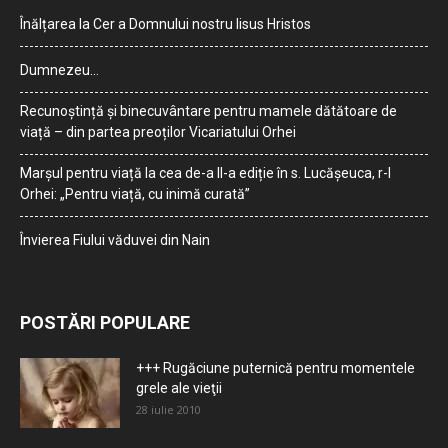
Înălțarea la Cer a Domnului nostru Iisus Hristos
Dumnezeu…
Recunoștință și binecuvântare pentru mamele dătătoare de
viață – din partea preoților Vicariatului Orhei
Marșul pentru viață la cea de-a II-a ediție în s. Lucășeuca, r-l
Orhei: „Pentru viață, cu inimă curată”
Învierea Fiului văduvei din Nain
POSTĂRI POPULARE
+++ Rugăciune puternică pentru momentele
grele ale vieţii
28 iulie 2010