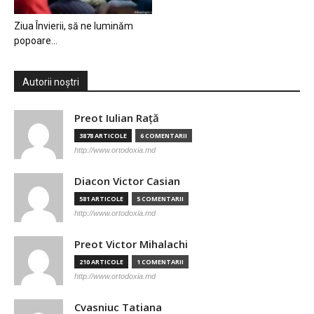
Ziua Învierii, să ne luminăm
popoare…
Autorii noștri
Preot Iulian Raţă
3878 ARTICOLE
6 COMENTARII
http://www.ortodoxia.md
Diacon Victor Casian
581 ARTICOLE
5 COMENTARII
http://www.ortodoxia.md
Preot Victor Mihalachi
210 ARTICOLE
1 COMENTARII
http://www.ortodoxia.md
Cvasniuc Tatiana