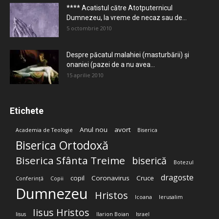
**** Acatistul către Atotputernicul
Dumnezeu, la vreme de necaz sau de...
5 octombrie 2010
Despre păcatul malahiei (masturbării) şi
onaniei (pazei de a nu avea...
15 aprilie 2010
Etichete
Anul nou
avort
Academia de Teologie
Biserica
Biserica Ortodoxă
Biserica Sfânta Treime
biserică
Botezul
dragoste
copil
Coronavirus
Cruce
Conferință
Copii
Dumnezeu
Hristos
Icoana
Ierusalim
Iisus Hristos
Iisus
Ilarion Boian
Israel