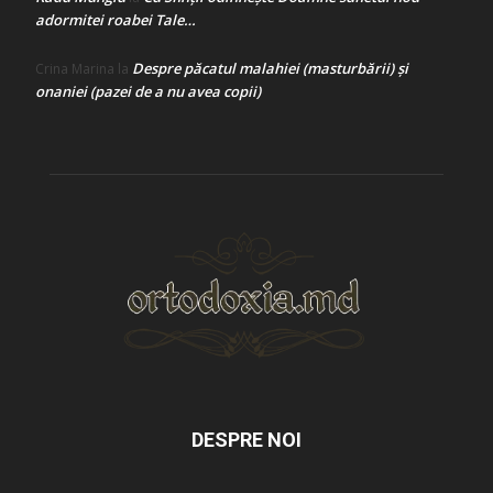
adormitei roabei Tale…
Despre păcatul malahiei (masturbării) şi
Crina Marina
la
onaniei (pazei de a nu avea copii)
DESPRE NOI