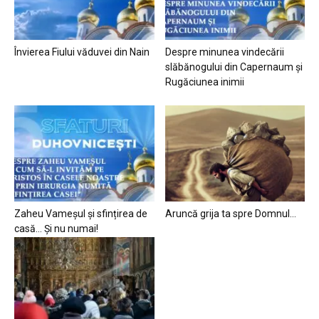
Învierea Fiului văduvei din Nain
Despre minunea vindecării
slăbănogului din Capernaum și
Rugăciunea inimii
Zaheu Vameșul și sfințirea de
Aruncă grija ta spre Domnul…
casă… Și nu numai!