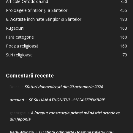
Articole Ortodoxia.md
750
Proloagele Sfinților și a Sfintelor
455
6. Acatiste închinate Sfinților și Sfintelor
183
Rugăciuni
163
Fără categorie
160
Poezia religioasă
160
Stiri religioase
79
Comentarii recente
Sfaturi duhovnicești din 20 octombrie 2024
Doina
la
amalad
SF SILUAN ATHONITUL -11/ 24 SEPEMBRIE
la
A început construcţia primei mănăstiri ortodoxe
gheorghe
la
din Japonia
Radu Mungiu
Cu Sfinții odihnește Doamne sufletul nou
la