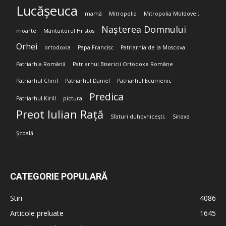
Lucășeuca
mamă
Mitropolia
Mitropolia Moldovei;
Nașterea Domnului
moarte
Mântuitorul Hristos
Orhei
ortodoxia
Papa Francisc
Patriarhia de la Moscova
Patriarhia Română
Patriarhul Bisericii Ortodoxe Române
Patriarhul Chiril
Patriarhul Daniel
Patriarhul Ecumenic
Predica
Patriarhul Kirill
pictura
Preot Iulian Rață
Sfaturi duhovnicești;
Sinaxa
Școală
CATEGORIE POPULARĂ
Stiri
4086
Articole preluate
1645