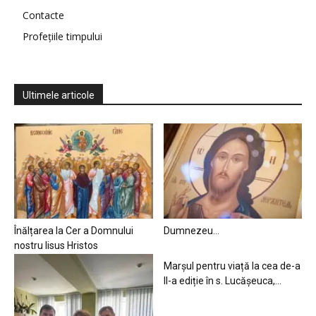
Contacte
Profețiile timpului
Ultimele articole
Înălțarea la Cer a Domnului
Dumnezeu…
nostru Iisus Hristos
Marșul pentru viață la cea de-a
II-a ediție în s. Lucășeuca,...