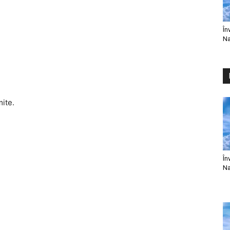
În
Na
mite.
În
Na