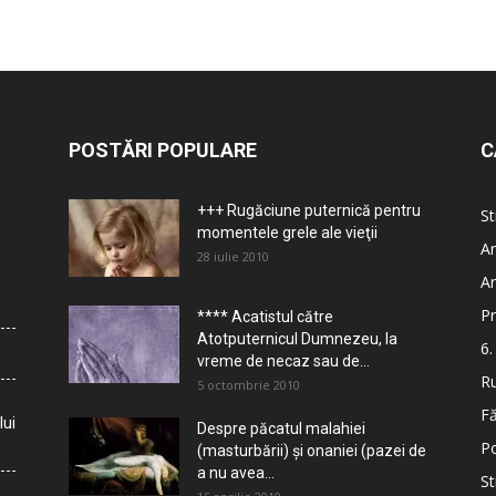
POSTĂRI POPULARE
C
+++ Rugăciune puternică pentru
St
momentele grele ale vieţii
Ar
28 iulie 2010
Ar
Pr
**** Acatistul către
Atotputernicul Dumnezeu, la
6.
vreme de necaz sau de...
Ru
5 octombrie 2010
Fă
lui
Despre păcatul malahiei
Po
(masturbării) şi onaniei (pazei de
a nu avea...
St