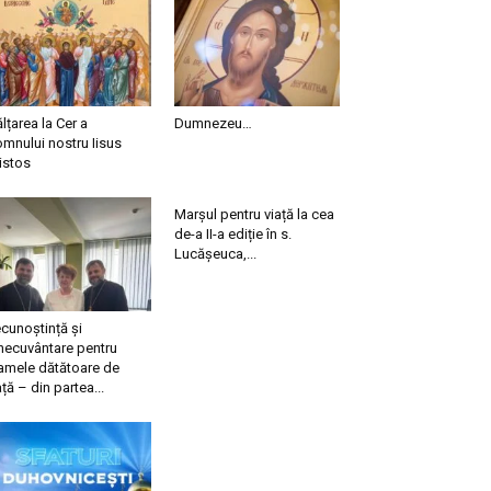
ălțarea la Cer a
Dumnezeu…
mnului nostru Iisus
istos
Marșul pentru viață la cea
de-a II-a ediție în s.
Lucășeuca,...
cunoștință și
necuvântare pentru
mele dătătoare de
ață – din partea...