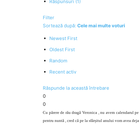
Răspunsuri (1)
Filter
Sortează după:
Cele mai multe voturi
Newest First
Oldest First
Random
Recent activ
Răspunde la această întrebare
0
0
Cu părere de rău dragă Veronica , nu avem calendarul pe a
pentru nuntă , cred că pe la sfârșitul anului vom avea deja 