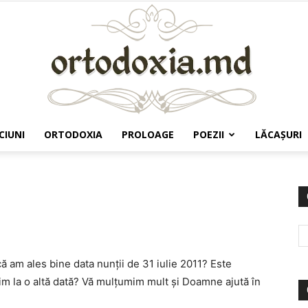
CIUNI
ORTODOXIA
PROLOAGE
POEZII
LĂCAŞURI
Ortodoxia.md
ă am ales bine data nunţii de 31 iulie 2011? Este
im la o altă dată? Vă mulţumim mult şi Doamne ajută în