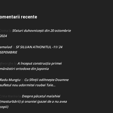
omentarii recente
Sfaturi duhovnicești din 20 octombrie
Doina
la
2024
amalad
SF SILUAN ATHONITUL -11/ 24
la
SEPEMBRIE
A început construcţia primei
gheorghe
la
mănăstiri ortodoxe din Japonia
Radu Mungiu
Cu Sfinții odihnește Doamne
la
sufletul nou adormitei roabei Tale…
Despre păcatul malahiei
Crina Marina
la
(masturbării) şi onaniei (pazei de a nu avea
copii)