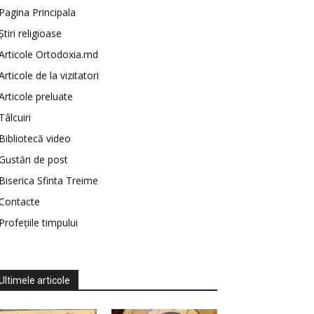
Pagina Principala
Știri religioase
Articole Ortodoxia.md
Articole de la vizitatori
Articole preluate
Tâlcuiri
Bibliotecă video
Gustări de post
Biserica Sfinta Treime
Contacte
Profețiile timpului
Ultimele articole