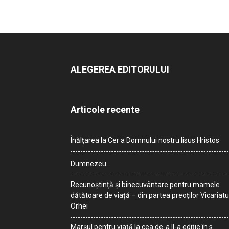
ALEGEREA EDITORULUI
Articole recente
Înălțarea la Cer a Domnului nostru Iisus Hristos
Dumnezeu…
Recunoștință și binecuvântare pentru mamele
dătătoare de viață – din partea preoților Vicariatu
Orhei
Marșul pentru viață la cea de-a II-a ediție în s.