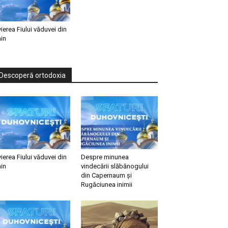
vierea Fiului văduvei din
in
Descoperă ortodoxia
vierea Fiului văduvei din
Despre minunea
in
vindecării slăbănogului
din Capernaum și
Rugăciunea inimii