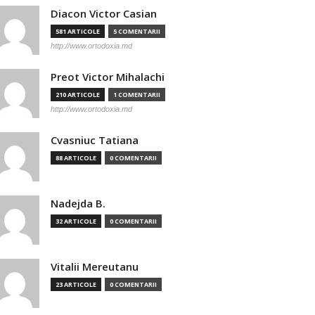
Diacon Victor Casian
581 ARTICOLE
5 COMENTARII
http://www.ortodoxia.md
Preot Victor Mihalachi
210 ARTICOLE
1 COMENTARII
http://www.ortodoxia.md
Cvasniuc Tatiana
88 ARTICOLE
0 COMENTARII
Nadejda B.
32 ARTICOLE
0 COMENTARII
Vitalii Mereutanu
23 ARTICOLE
0 COMENTARII