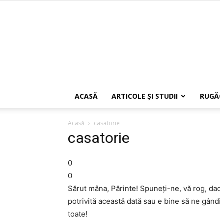
ACASĂ
ARTICOLE ŞI STUDII
RUGĂ
Acasă
casatorie
casatorie
0
0
Sărut mâna, Părinte! Spuneţi-ne, vă rog, dac
potrivită această dată sau e bine să ne gând
toate!