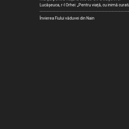
Lucășeuca, r-l Orhei: „Pentru viață, cu inimă curat
Învierea Fiului văduvei din Nain