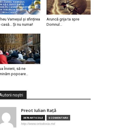
heu Vameșul și sfințirea
Aruncă grija ta spre
 casă… Și nu numai!
Domnul…
ua Învierii, să ne
minăm popoare…
Autorii noștri
Preot Iulian Raţă
3878 ARTICOLE
6 COMENTARII
http://www.ortodoxia.md