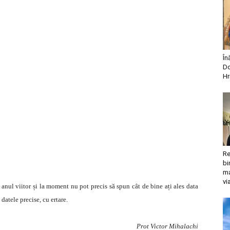
În
Do
Hr
Re
bi
ma
vi
nul viitor și la moment nu pot precis să spun cât de bine ați ales data
datele precise, cu ertare.
Prot Victor Mihalachi