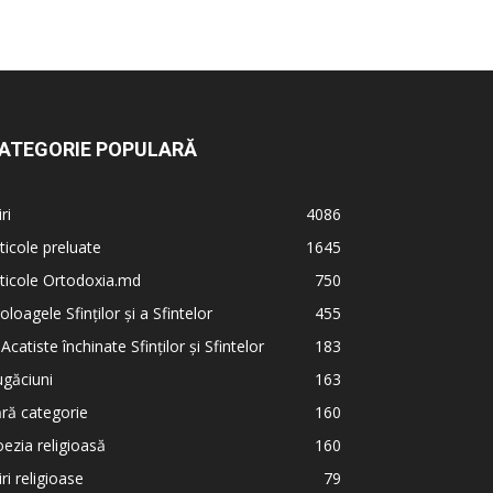
ATEGORIE POPULARĂ
iri
4086
ticole preluate
1645
ticole Ortodoxia.md
750
oloagele Sfinților și a Sfintelor
455
 Acatiste închinate Sfinților și Sfintelor
183
găciuni
163
ră categorie
160
ezia religioasă
160
iri religioase
79