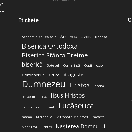
15 aprilie 2010
ă”
C
Etichete
Anul nou
avort
Academia de Teologie
Biserica
Biserica Ortodoxă
Biserica Sfânta Treime
biserică
copil
Botezul
Conferință
Copii
dragoste
Coronavirus
Cruce
Dumnezeu
Hristos
Icoana
Iisus Hristos
Ierusalim
Iisus
Lucășeuca
Ilarion Boian
Israel
mamă
Mitropolia
Mitropolia Moldovei;
moarte
Nașterea Domnului
Mântuitorul Hristos