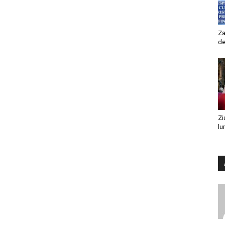
Za
de
Zi
lu