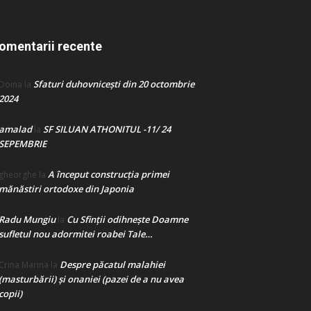
omentarii recente
Sfaturi duhovnicești din 20 octombrie
Doina
la
2024
amalad
SF SILUAN ATHONITUL -11/ 24
la
SEPEMBRIE
A început construcţia primei
gheorghe
la
mănăstiri ortodoxe din Japonia
Radu Mungiu
Cu Sfinții odihnește Doamne
la
sufletul nou adormitei roabei Tale…
Despre păcatul malahiei
Crina Marina
la
(masturbării) şi onaniei (pazei de a nu avea
copii)