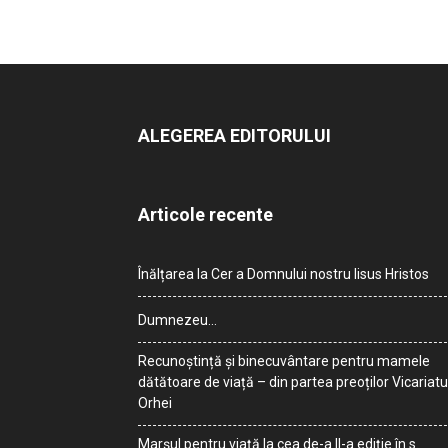
ALEGEREA EDITORULUI
Articole recente
Înălțarea la Cer a Domnului nostru Iisus Hristos
Dumnezeu…
Recunoștință și binecuvântare pentru mamele
dătătoare de viață – din partea preoților Vicariatu
Orhei
Marșul pentru viață la cea de-a II-a ediție în s.