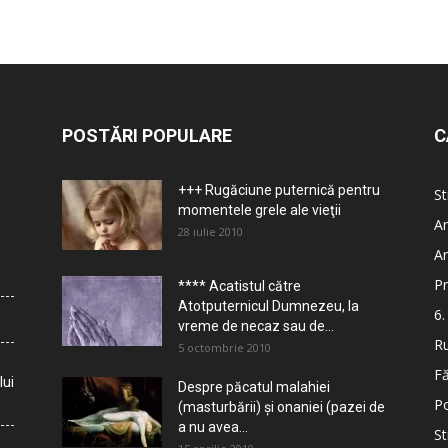
POSTĂRI POPULARE
C
+++ Rugăciune puternică pentru
St
momentele grele ale vieţii
Ar
28 iulie 2010
Ar
Pr
**** Acatistul către
Atotputernicul Dumnezeu, la
6.
vreme de necaz sau de...
Ru
5 octombrie 2010
Fă
lui
Despre păcatul malahiei
Po
(masturbării) şi onaniei (pazei de
a nu avea...
St