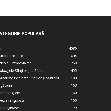
ATEGORIE POPULARĂ
iri
4086
ticole preluate
1645
ticole Ortodoxia.md
750
oloagele Sfinților și a Sfintelor
455
 Acatiste închinate Sfinților și Sfintelor
183
găciuni
163
ră categorie
160
ezia religioasă
160
iri religioase
79