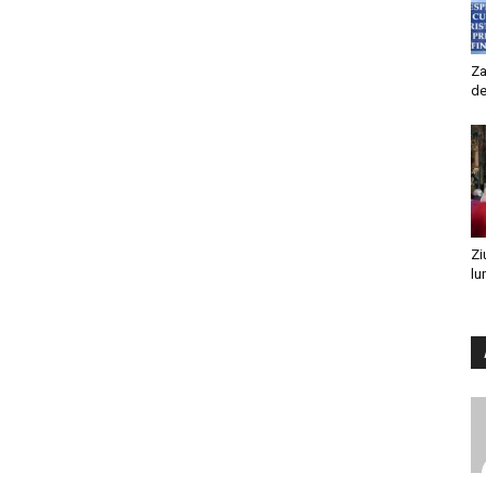
Za
de
Zi
lu