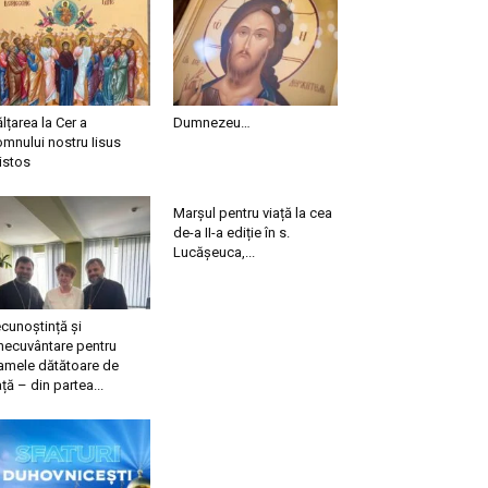
ălțarea la Cer a
Dumnezeu…
mnului nostru Iisus
istos
Marșul pentru viață la cea
de-a II-a ediție în s.
Lucășeuca,...
cunoștință și
necuvântare pentru
mele dătătoare de
ață – din partea...