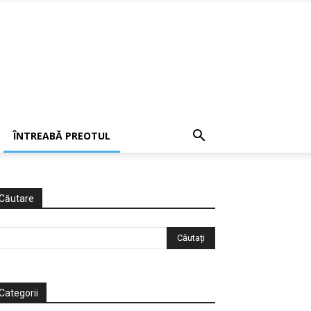
ÎNTREABĂ PREOTUL
Căutare
Categorii