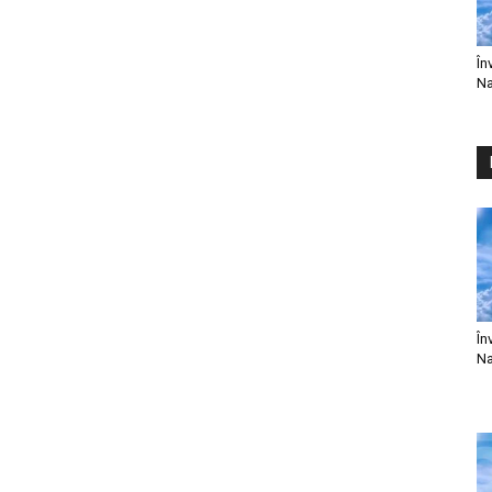
În
Na
În
Na