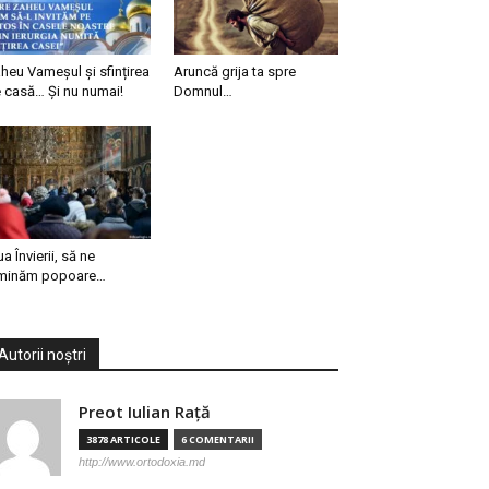
heu Vameșul și sfințirea
Aruncă grija ta spre
 casă… Și nu numai!
Domnul…
ua Învierii, să ne
minăm popoare…
Autorii noștri
Preot Iulian Raţă
3878 ARTICOLE
6 COMENTARII
http://www.ortodoxia.md