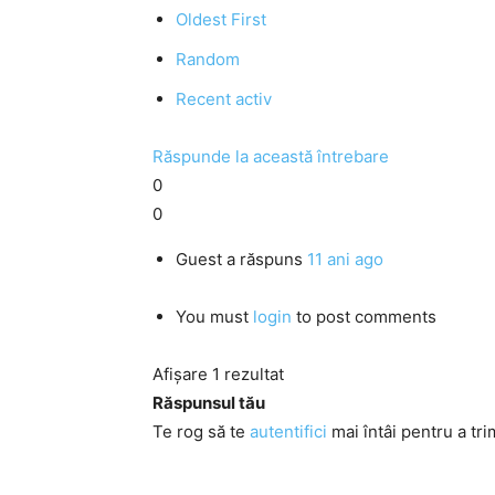
Oldest First
Random
Recent activ
Răspunde la această întrebare
0
0
Guest
a răspuns
11 ani ago
You must
login
to post comments
Afișare 1 rezultat
Răspunsul tău
Te rog să te
autentifici
mai întâi pentru a tri