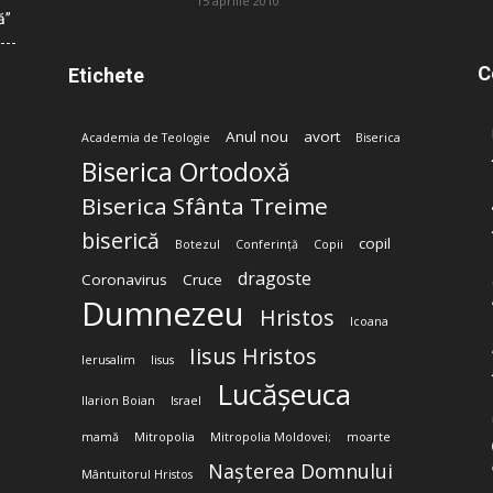
15 aprilie 2010
ă”
C
Etichete
Anul nou
avort
Academia de Teologie
Biserica
Biserica Ortodoxă
Biserica Sfânta Treime
biserică
copil
Botezul
Conferință
Copii
dragoste
Coronavirus
Cruce
Dumnezeu
Hristos
Icoana
Iisus Hristos
Ierusalim
Iisus
Lucășeuca
Ilarion Boian
Israel
mamă
Mitropolia
Mitropolia Moldovei;
moarte
Nașterea Domnului
Mântuitorul Hristos