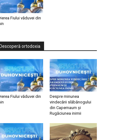
vierea Fiului văduvei din
in
Descoperă ortodoxia
vierea Fiului văduvei din
Despre minunea
in
vindecării slăbănogului
din Capernaum și
Rugăciunea inimii