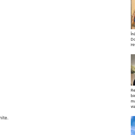
În
Do
Hr
Re
bi
ma
vi
mite.