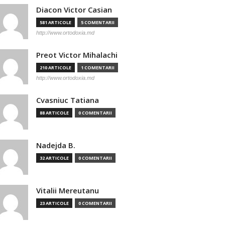
Diacon Victor Casian
581 ARTICOLE
5 COMENTARII
http://www.ortodoxia.md
Preot Victor Mihalachi
210 ARTICOLE
1 COMENTARII
http://www.ortodoxia.md
Cvasniuc Tatiana
88 ARTICOLE
0 COMENTARII
Nadejda B.
32 ARTICOLE
0 COMENTARII
Vitalii Mereutanu
23 ARTICOLE
0 COMENTARII