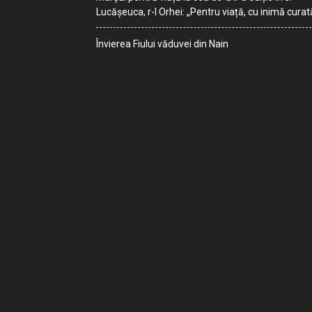
Lucășeuca, r-l Orhei: „Pentru viață, cu inimă curat
Învierea Fiului văduvei din Nain