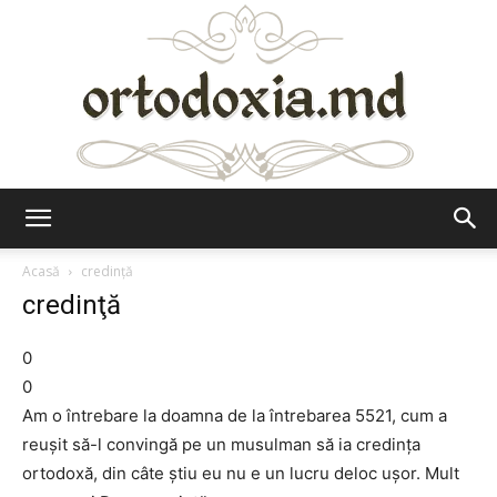
Ortodoxia.md
Acasă
credinţă
credinţă
0
0
Am o întrebare la doamna de la întrebarea 5521, cum a
reuşit să-l convingă pe un musulman să ia credinţa
ortodoxă, din câte ştiu eu nu e un lucru deloc uşor. Mult