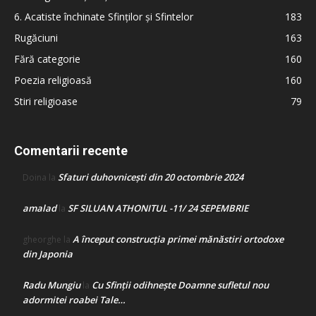
6. Acatiste închinate Sfinților și Sfintelor
183
Rugăciuni
163
Fără categorie
160
Poezia religioasă
160
Stiri religioase
79
Comentarii recente
Sfaturi duhovnicești din 20 octombrie 2024
Doina
la
amalad
SF SILUAN ATHONITUL -11/ 24 SEPEMBRIE
la
A început construcţia primei mănăstiri ortodoxe
gheorghe
la
din Japonia
Radu Mungiu
Cu Sfinții odihnește Doamne sufletul nou
la
adormitei roabei Tale…