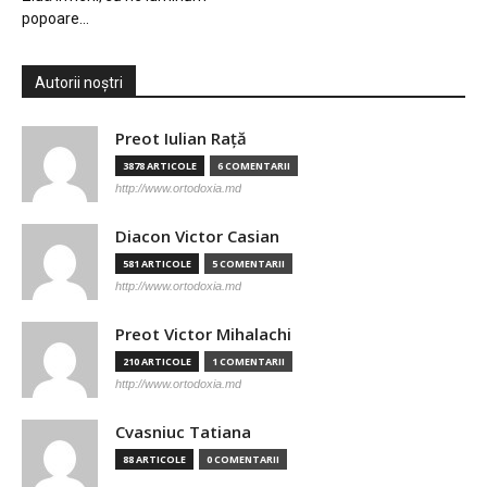
popoare…
Autorii noștri
Preot Iulian Raţă
3878 ARTICOLE
6 COMENTARII
http://www.ortodoxia.md
Diacon Victor Casian
581 ARTICOLE
5 COMENTARII
http://www.ortodoxia.md
Preot Victor Mihalachi
210 ARTICOLE
1 COMENTARII
http://www.ortodoxia.md
Cvasniuc Tatiana
88 ARTICOLE
0 COMENTARII