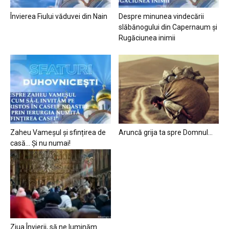
Învierea Fiului văduvei din Nain
Despre minunea vindecării
slăbănogului din Capernaum și
Rugăciunea inimii
Zaheu Vameșul și sfințirea de
Aruncă grija ta spre Domnul…
casă… Și nu numai!
Ziua Învierii, să ne luminăm