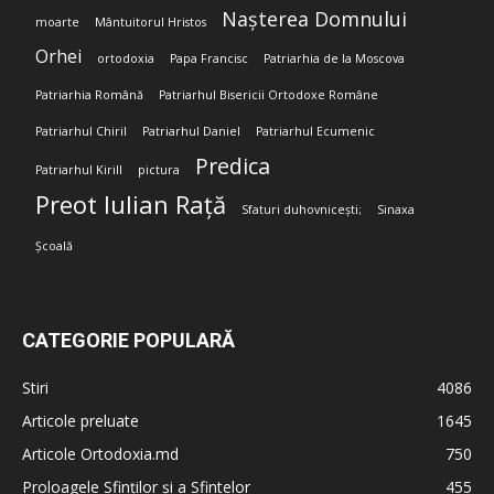
Nașterea Domnului
moarte
Mântuitorul Hristos
Orhei
ortodoxia
Papa Francisc
Patriarhia de la Moscova
Patriarhia Română
Patriarhul Bisericii Ortodoxe Române
Patriarhul Chiril
Patriarhul Daniel
Patriarhul Ecumenic
Predica
Patriarhul Kirill
pictura
Preot Iulian Rață
Sfaturi duhovnicești;
Sinaxa
Școală
CATEGORIE POPULARĂ
Stiri
4086
Articole preluate
1645
Articole Ortodoxia.md
750
Proloagele Sfinților și a Sfintelor
455