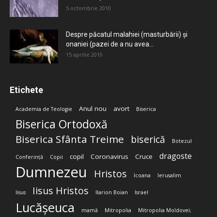
5 octombrie 2010
Despre păcatul malahiei (masturbării) şi
onaniei (pazei de a nu avea...
15 aprilie 2010
Etichete
Anul nou
avort
Academia de Teologie
Biserica
Biserica Ortodoxă
Biserica Sfânta Treime
biserică
Botezul
dragoste
copil
Coronavirus
Cruce
Conferință
Copii
Dumnezeu
Hristos
Icoana
Ierusalim
Iisus Hristos
Iisus
Ilarion Boian
Israel
Lucășeuca
mamă
Mitropolia
Mitropolia Moldovei;