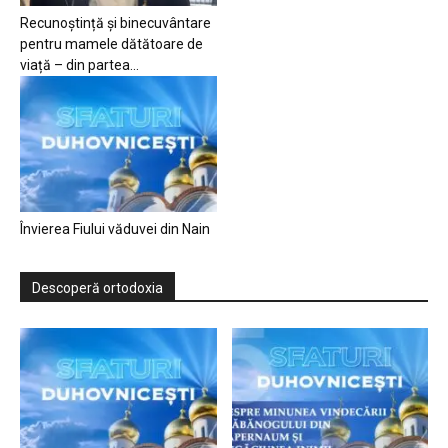
Recunoștință și binecuvântare
pentru mamele dătătoare de
viață – din partea...
Învierea Fiului văduvei din Nain
Descoperă ortodoxia