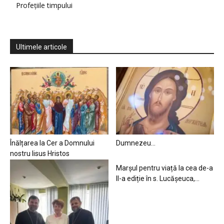
Profețiile timpului
Ultimele articole
Înălțarea la Cer a Domnului
Dumnezeu…
nostru Iisus Hristos
Marșul pentru viață la cea de-a
II-a ediție în s. Lucășeuca,...