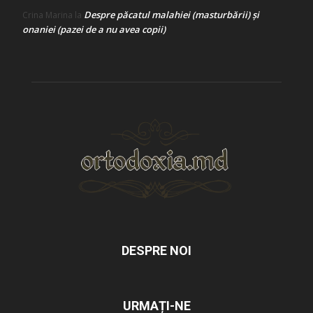
Despre păcatul malahiei (masturbării) şi
Crina Marina
la
onaniei (pazei de a nu avea copii)
DESPRE NOI
URMAȚI-NE