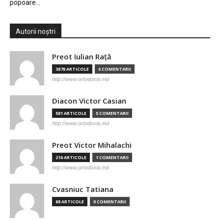
popoare…
Autorii noștri
Preot Iulian Raţă
3878 ARTICOLE
6 COMENTARII
http://www.ortodoxia.md
Diacon Victor Casian
581 ARTICOLE
5 COMENTARII
http://www.ortodoxia.md
Preot Victor Mihalachi
210 ARTICOLE
1 COMENTARII
http://www.ortodoxia.md
Cvasniuc Tatiana
88 ARTICOLE
0 COMENTARII