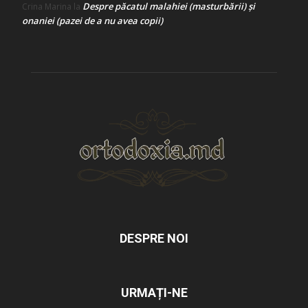
Despre păcatul malahiei (masturbării) şi
Crina Marina
la
onaniei (pazei de a nu avea copii)
DESPRE NOI
URMAȚI-NE