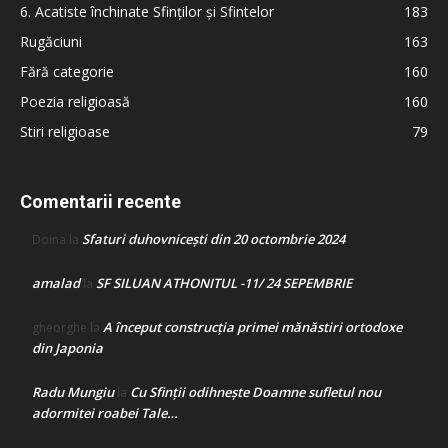
6. Acatiste închinate Sfinților și Sfintelor
183
Rugăciuni
163
Fără categorie
160
Poezia religioasă
160
Stiri religioase
79
Comentarii recente
Sfaturi duhovnicești din 20 octombrie 2024
Doina
la
amalad
SF SILUAN ATHONITUL -11/ 24 SEPEMBRIE
la
A început construcţia primei mănăstiri ortodoxe
gheorghe
la
din Japonia
Radu Mungiu
Cu Sfinții odihnește Doamne sufletul nou
la
adormitei roabei Tale…