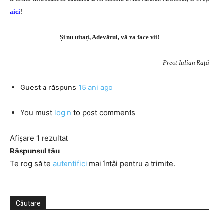
aici
!
Și nu uitați, Adevărul, vă va face vii!
Preot Iulian Rață
Guest
a răspuns
15 ani ago
You must
login
to post comments
Afișare 1 rezultat
Răspunsul tău
Te rog să te
autentifici
mai întâi pentru a trimite.
Căutare