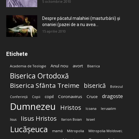
5 octombrie 2010
Despre păcatul malahiei (masturbării) şi
onaniei (pazei de a nu avea...
15 aprilie 2010
Etichete
Anul nou
avort
Academia de Teologie
Biserica
Biserica Ortodoxă
Biserica Sfânta Treime
biserică
Botezul
dragoste
copil
Coronavirus
Cruce
Conferință
Copii
Dumnezeu
Hristos
Icoana
Ierusalim
Iisus Hristos
Iisus
Ilarion Boian
Israel
Lucășeuca
mamă
Mitropolia
Mitropolia Moldovei;