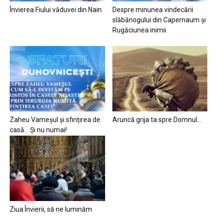
Învierea Fiului văduvei din Nain
Despre minunea vindecării
slăbănogului din Capernaum și
Rugăciunea inimii
Zaheu Vameșul și sfințirea de
Aruncă grija ta spre Domnul…
casă… Și nu numai!
Ziua Învierii, să ne luminăm