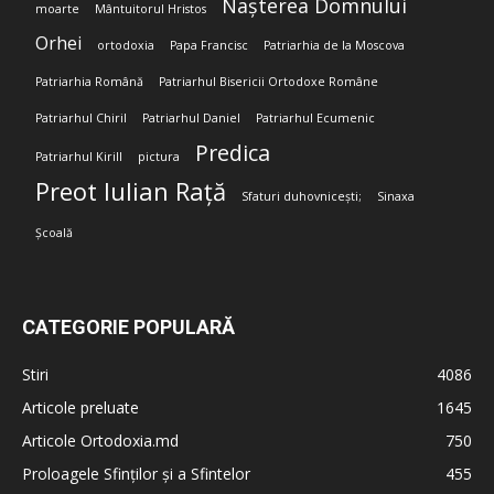
Nașterea Domnului
moarte
Mântuitorul Hristos
Orhei
ortodoxia
Papa Francisc
Patriarhia de la Moscova
Patriarhia Română
Patriarhul Bisericii Ortodoxe Române
Patriarhul Chiril
Patriarhul Daniel
Patriarhul Ecumenic
Predica
Patriarhul Kirill
pictura
Preot Iulian Rață
Sfaturi duhovnicești;
Sinaxa
Școală
CATEGORIE POPULARĂ
Stiri
4086
Articole preluate
1645
Articole Ortodoxia.md
750
Proloagele Sfinților și a Sfintelor
455