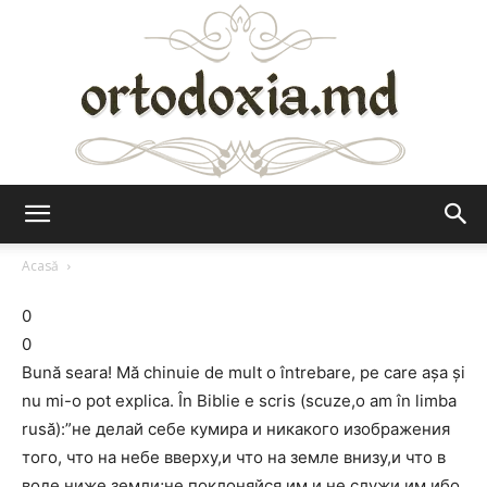
Ortodoxia.md
Acasă
0
0
Bună seara! Mă chinuie de mult o întrebare, pe care așa și
nu mi-o pot explica. În Biblie e scris (scuze,o am în limba
rusă):”не делай себе кумира и никакого изображения
того, что на небе вверху,и что на земле внизу,и что в
воде ниже земли;не поклоняйся им и не служи им,ибо