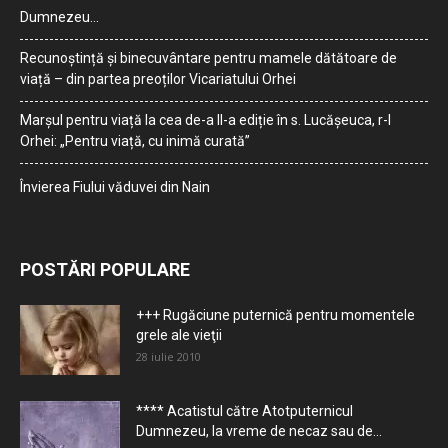
Dumnezeu…
Recunoștință și binecuvântare pentru mamele dătătoare de
viață – din partea preoților Vicariatului Orhei
Marșul pentru viață la cea de-a II-a ediție în s. Lucășeuca, r-l
Orhei: „Pentru viață, cu inimă curată”
Învierea Fiului văduvei din Nain
POSTĂRI POPULARE
+++ Rugăciune puternică pentru momentele
grele ale vieţii
28 iulie 2010
**** Acatistul către Atotputernicul
Dumnezeu, la vreme de necaz sau de...