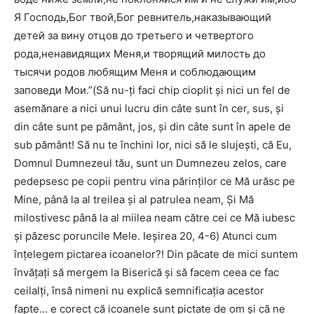
Я Господь,Бог твой,Бог ревнитель,наказывающий
детей за вину отцов до третьего и четвертого
рода,ненавидящих Меня,и творящий милость до
тысячи родов любящим Меня и соблюдающим
заповеди Мои.”(Să nu-ţi faci chip cioplit şi nici un fel de
asemănare a nici unui lucru din câte sunt în cer, sus, şi
din câte sunt pe pământ, jos, şi din câte sunt în apele de
sub pământ! Să nu te închini lor, nici să le slujeşti, că Eu,
Domnul Dumnezeul tău, sunt un Dumnezeu zelos, care
pedepsesc pe copii pentru vina părinţilor ce Mă urăsc pe
Mine, până la al treilea şi al patrulea neam, Şi Mă
milostivesc până la al miilea neam către cei ce Mă iubesc
şi păzesc poruncile Mele. Ieşirea 20, 4-6) Atunci cum
înțelegem pictarea icoanelor?! Din păcate de mici suntem
învățați să mergem la Biserică și să facem ceea ce fac
ceilalți, însă nimeni nu explică semnificația acestor
fapte… e corect că icoanele sunt pictate de om și că ne