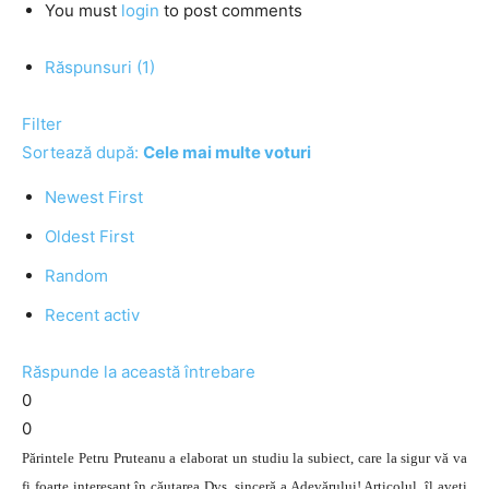
You must
login
to post comments
Răspunsuri (1)
Filter
Sortează după:
Cele mai multe voturi
Newest First
Oldest First
Random
Recent activ
Răspunde la această întrebare
0
0
Părintele Petru Pruteanu a elaborat un studiu la subiect, care la sigur vă va
fi foarte interesant în căutarea Dvs. sinceră a Adevărului! Articolul, îl aveți