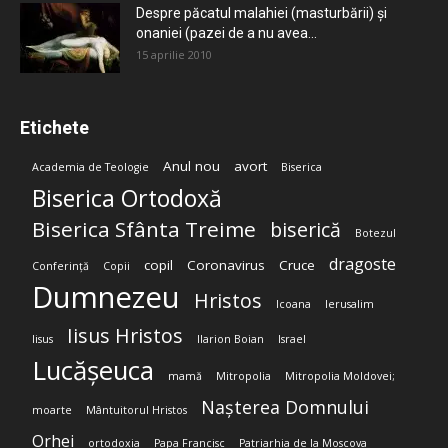
Despre păcatul malahiei (masturbării) şi
onaniei (pazei de a nu avea...
15 aprilie 2010
Etichete
Anul nou
avort
Academia de Teologie
Biserica
Biserica Ortodoxă
Biserica Sfânta Treime
biserică
Botezul
dragoste
copil
Coronavirus
Cruce
Conferință
Copii
Dumnezeu
Hristos
Icoana
Ierusalim
Iisus Hristos
Iisus
Ilarion Boian
Israel
Lucășeuca
mamă
Mitropolia
Mitropolia Moldovei;
Nașterea Domnului
moarte
Mântuitorul Hristos
Orhei
ortodoxia
Papa Francisc
Patriarhia de la Moscova