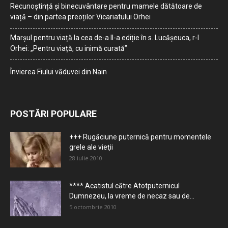
Recunoștință și binecuvântare pentru mamele dătătoare de
viață – din partea preoților Vicariatului Orhei
Marșul pentru viață la cea de-a II-a ediție în s. Lucășeuca, r-l
Orhei: „Pentru viață, cu inimă curată”
Învierea Fiului văduvei din Nain
POSTĂRI POPULARE
+++ Rugăciune puternică pentru momentele
grele ale vieţii
28 iulie 2010
**** Acatistul către Atotputernicul
Dumnezeu, la vreme de necaz sau de...
5 octombrie 2010