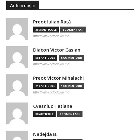
Autorii noștri
Preot Iulian Raţă
3878 ARTICOLE
6 COMENTARII
http://www.ortodoxia.md
Diacon Victor Casian
581 ARTICOLE
5 COMENTARII
http://www.ortodoxia.md
Preot Victor Mihalachi
210 ARTICOLE
1 COMENTARII
http://www.ortodoxia.md
Cvasniuc Tatiana
88 ARTICOLE
0 COMENTARII
Nadejda B.