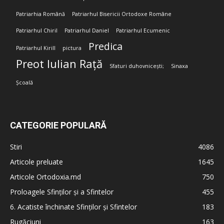
Patriarhia Română
Patriarhul Bisericii Ortodoxe Române
Patriarhul Chiril
Patriarhul Daniel
Patriarhul Ecumenic
Predica
Patriarhul Kirill
pictura
Preot Iulian Rață
Sfaturi duhovnicești;
Sinaxa
Școală
CATEGORIE POPULARĂ
Stiri
4086
Articole preluate
1645
Articole Ortodoxia.md
750
Proloagele Sfinților și a Sfintelor
455
6. Acatiste închinate Sfinților și Sfintelor
183
Rugăciuni
163