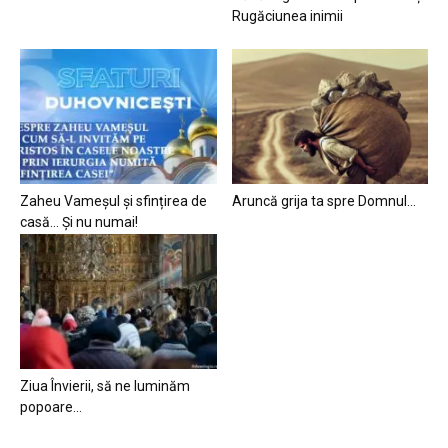
Rugăciunea inimii
Zaheu Vameșul și sfințirea de
Aruncă grija ta spre Domnul…
casă… Și nu numai!
Ziua Învierii, să ne luminăm
popoare…