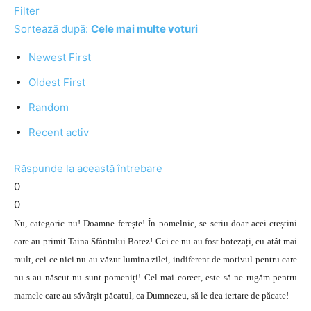
Filter
Sortează după:
Cele mai multe voturi
Newest First
Oldest First
Random
Recent activ
Răspunde la această întrebare
0
0
Nu, categoric nu! Doamne ferește! În pomelnic, se scriu doar acei creștini
care au primit Taina Sfântului Botez! Cei ce nu au fost botezați, cu atât mai
mult, cei ce nici nu au văzut lumina zilei, indiferent de motivul pentru care
nu s-au născut nu sunt pomeniți! Cel mai corect, este să ne rugăm pentru
mamele care au săvârșit păcatul, ca Dumnezeu, să le dea iertare de păcate!