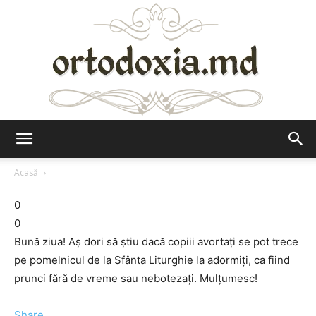
Ortodoxia.md
Acasă
0
0
Bună ziua! Aş dori să ştiu dacă copiii avortaţi se pot trece
pe pomelnicul de la Sfânta Liturghie la adormiţi, ca fiind
prunci fără de vreme sau nebotezaţi. Mulţumesc!
Share