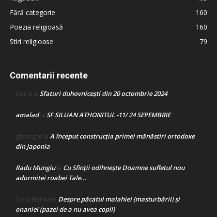
Fără categorie
160
Poezia religioasă
160
Stiri religioase
79
Comentarii recente
Sfaturi duhovnicești din 20 octombrie 2024
Doina
la
amalad
SF SILUAN ATHONITUL -11/ 24 SEPEMBRIE
la
A început construcţia primei mănăstiri ortodoxe
gheorghe
la
din Japonia
Radu Mungiu
Cu Sfinții odihnește Doamne sufletul nou
la
adormitei roabei Tale…
Despre păcatul malahiei (masturbării) şi
Crina Marina
la
onaniei (pazei de a nu avea copii)