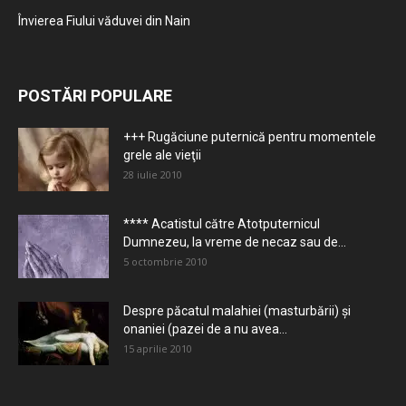
Învierea Fiului văduvei din Nain
POSTĂRI POPULARE
+++ Rugăciune puternică pentru momentele
grele ale vieţii
28 iulie 2010
**** Acatistul către Atotputernicul
Dumnezeu, la vreme de necaz sau de...
5 octombrie 2010
Despre păcatul malahiei (masturbării) şi
onaniei (pazei de a nu avea...
15 aprilie 2010