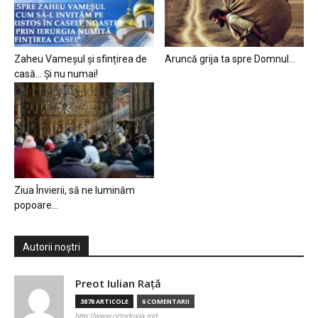
Zaheu Vameșul și sfințirea de
Aruncă grija ta spre Domnul…
casă… Și nu numai!
Ziua Învierii, să ne luminăm
popoare…
Autorii noștri
Preot Iulian Raţă
3878 ARTICOLE
6 COMENTARII
http://www.ortodoxia.md