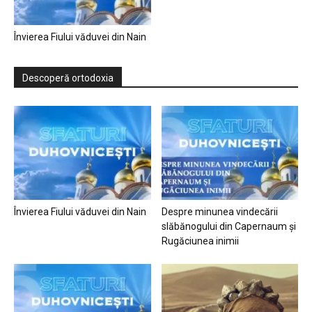
Învierea Fiului văduvei din Nain
Descoperă ortodoxia
Învierea Fiului văduvei din Nain
Despre minunea vindecării
slăbănogului din Capernaum și
Rugăciunea inimii