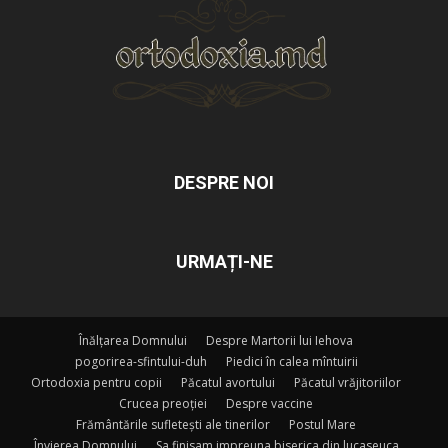
DESPRE NOI
URMAȚI-NE
Înălțarea Domnului
Despre Martorii lui Iehova
pogorirea-sfintului-duh
Piedici în calea mîntuirii
Ortodoxia pentru copii
Păcatul avortului
Păcatul vrăjitoriilor
Crucea preoției
Despre vaccine
Frământările sufletești ale tinerilor
Postul Mare
Învierea Domnului
Sa finisam impreuna biserica din lucaseuca