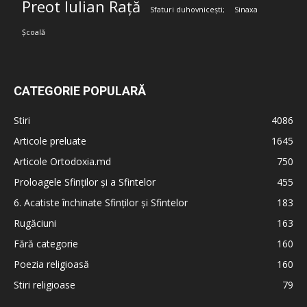
Preot Iulian Rață
Sfaturi duhovnicești;
Sinaxa
Școală
CATEGORIE POPULARĂ
Stiri
4086
Articole preluate
1645
Articole Ortodoxia.md
750
Proloagele Sfinților și a Sfintelor
455
6. Acatiste închinate Sfinților și Sfintelor
183
Rugăciuni
163
Fără categorie
160
Poezia religioasă
160
Stiri religioase
79