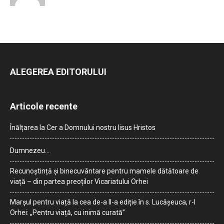
ALEGEREA EDITORULUI
Articole recente
Înălțarea la Cer a Domnului nostru Iisus Hristos
Dumnezeu…
Recunoștință și binecuvântare pentru mamele dătătoare de
viață – din partea preoților Vicariatului Orhei
Marșul pentru viață la cea de-a II-a ediție în s. Lucășeuca, r-l
Orhei: „Pentru viață, cu inimă curată”