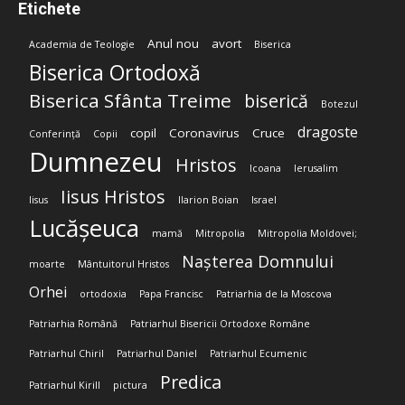
Etichete
Anul nou
avort
Academia de Teologie
Biserica
Biserica Ortodoxă
Biserica Sfânta Treime
biserică
Botezul
dragoste
copil
Coronavirus
Cruce
Conferință
Copii
Dumnezeu
Hristos
Icoana
Ierusalim
Iisus Hristos
Iisus
Ilarion Boian
Israel
Lucășeuca
mamă
Mitropolia
Mitropolia Moldovei;
Nașterea Domnului
moarte
Mântuitorul Hristos
Orhei
ortodoxia
Papa Francisc
Patriarhia de la Moscova
Patriarhia Română
Patriarhul Bisericii Ortodoxe Române
Patriarhul Chiril
Patriarhul Daniel
Patriarhul Ecumenic
Predica
Patriarhul Kirill
pictura