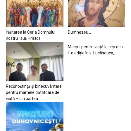
Înălțarea la Cer a Domnului
Dumnezeu…
nostru Iisus Hristos
Marșul pentru viață la cea de-a
II-a ediție în s. Lucășeuca,...
Recunoștință și binecuvântare
pentru mamele dătătoare de
viață – din partea...