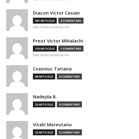
Diacon Victor Casian
581 ARTICOLE
5 COMENTARII
http://www.ortodoxia.md
Preot Victor Mihalachi
210 ARTICOLE
1 COMENTARII
http://www.ortodoxia.md
Cvasniuc Tatiana
88 ARTICOLE
0 COMENTARII
Nadejda B.
32 ARTICOLE
0 COMENTARII
Vitalii Mereutanu
23 ARTICOLE
0 COMENTARII