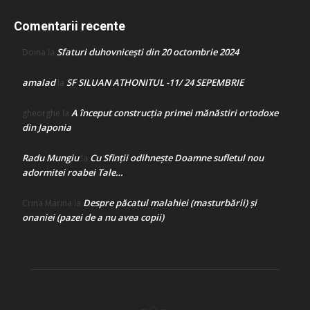
Comentarii recente
Sfaturi duhovnicești din 20 octombrie 2024
Doina
la
amalad
SF SILUAN ATHONITUL -11/ 24 SEPEMBRIE
la
A început construcţia primei mănăstiri ortodoxe
gheorghe
la
din Japonia
Radu Mungiu
Cu Sfinții odihnește Doamne sufletul nou
la
adormitei roabei Tale…
Despre păcatul malahiei (masturbării) şi
Crina Marina
la
onaniei (pazei de a nu avea copii)