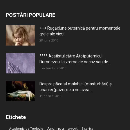
POSTĂRI POPULARE
+++ Rugăciune puternică pentru momentele
grele ale vieţii
28 iulie 2010
**** Acatistul către Atotputernicul
Dumnezeu, la vreme de necaz sau de...
5 octombrie 2010
Despre păcatul malahiei (masturbării) şi
onaniei (pazei de a nu avea...
15 aprilie 2010
Etichete
Anul nou
avort
Academia de Teologie
Biserica