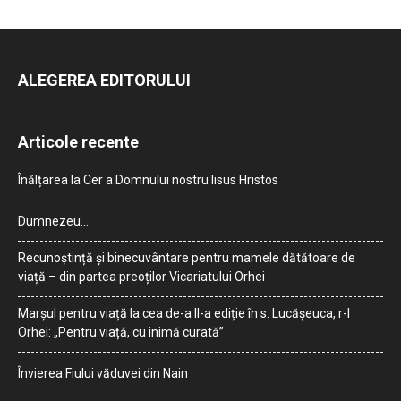
ALEGEREA EDITORULUI
Articole recente
Înălțarea la Cer a Domnului nostru Iisus Hristos
Dumnezeu…
Recunoștință și binecuvântare pentru mamele dătătoare de
viață – din partea preoților Vicariatului Orhei
Marșul pentru viață la cea de-a II-a ediție în s. Lucășeuca, r-l
Orhei: „Pentru viață, cu inimă curată”
Învierea Fiului văduvei din Nain