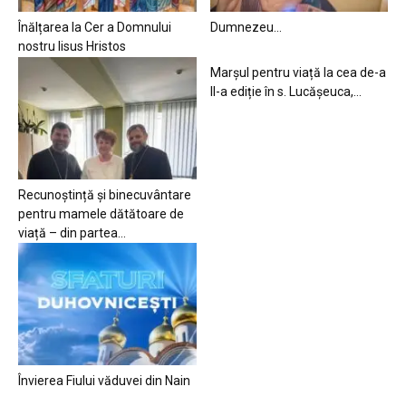
Înălțarea la Cer a Domnului
Dumnezeu…
nostru Iisus Hristos
Marșul pentru viață la cea de-a
II-a ediție în s. Lucășeuca,...
Recunoștință și binecuvântare
pentru mamele dătătoare de
viață – din partea...
Învierea Fiului văduvei din Nain