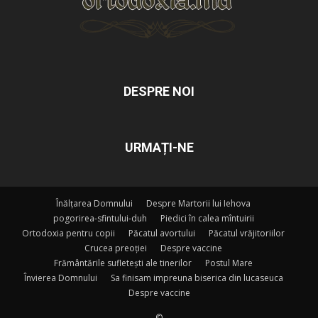
DESPRE NOI
URMAȚI-NE
Înălțarea Domnului
Despre Martorii lui Iehova
pogorirea-sfintului-duh
Piedici în calea mîntuirii
Ortodoxia pentru copii
Păcatul avortului
Păcatul vrăjitoriilor
Crucea preoției
Despre vaccine
Frământările sufletești ale tinerilor
Postul Mare
Învierea Domnului
Sa finisam impreuna biserica din lucaseuca
Despre vaccine
©