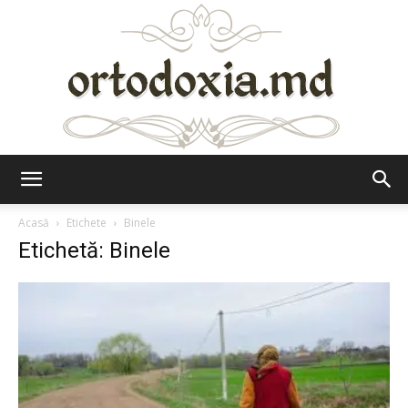
Ortodoxia.md
Acasă
Etichete
Binele
Etichetă: Binele