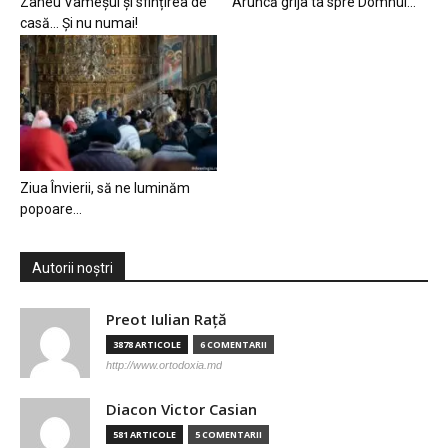
Zaheu Vameșul și sfințirea de
Aruncă grija ta spre Domnul…
casă… Și nu numai!
Ziua Învierii, să ne luminăm
popoare…
Autorii noștri
Preot Iulian Raţă
3878 ARTICOLE
6 COMENTARII
http://www.ortodoxia.md
Diacon Victor Casian
581 ARTICOLE
5 COMENTARII