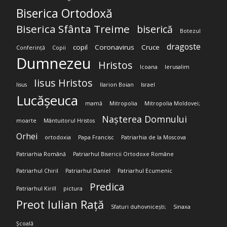
Biserica Ortodoxă
Biserica Sfânta Treime
biserică
Botezul
dragoste
copil
Coronavirus
Cruce
Conferință
Copii
Dumnezeu
Hristos
Icoana
Ierusalim
Iisus Hristos
Iisus
Ilarion Boian
Israel
Lucășeuca
mamă
Mitropolia
Mitropolia Moldovei;
Nașterea Domnului
moarte
Mântuitorul Hristos
Orhei
ortodoxia
Papa Francisc
Patriarhia de la Moscova
Patriarhia Română
Patriarhul Bisericii Ortodoxe Române
Patriarhul Chiril
Patriarhul Daniel
Patriarhul Ecumenic
Predica
Patriarhul Kirill
pictura
Preot Iulian Rață
Sfaturi duhovnicești;
Sinaxa
Școală