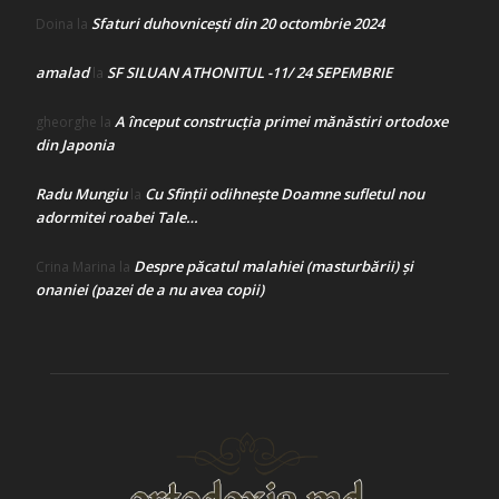
Sfaturi duhovnicești din 20 octombrie 2024
Doina
la
amalad
SF SILUAN ATHONITUL -11/ 24 SEPEMBRIE
la
A început construcţia primei mănăstiri ortodoxe
gheorghe
la
din Japonia
Radu Mungiu
Cu Sfinții odihnește Doamne sufletul nou
la
adormitei roabei Tale…
Despre păcatul malahiei (masturbării) şi
Crina Marina
la
onaniei (pazei de a nu avea copii)