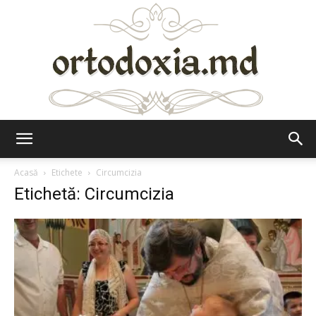
Ortodoxia.md
Acasă
Etichete
Circumcizia
Etichetă: Circumcizia