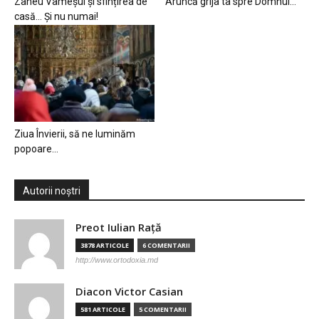
Zaheu Vameșul și sfințirea de
Aruncă grija ta spre Domnul…
casă… Și nu numai!
Ziua Învierii, să ne luminăm
popoare…
Autorii noștri
Preot Iulian Raţă
3878 ARTICOLE
6 COMENTARII
http://www.ortodoxia.md
Diacon Victor Casian
581 ARTICOLE
5 COMENTARII