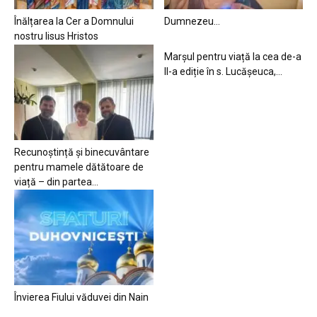
Înălțarea la Cer a Domnului
Dumnezeu…
nostru Iisus Hristos
Marșul pentru viață la cea de-a
II-a ediție în s. Lucășeuca,...
Recunoștință și binecuvântare
pentru mamele dătătoare de
viață – din partea...
Învierea Fiului văduvei din Nain