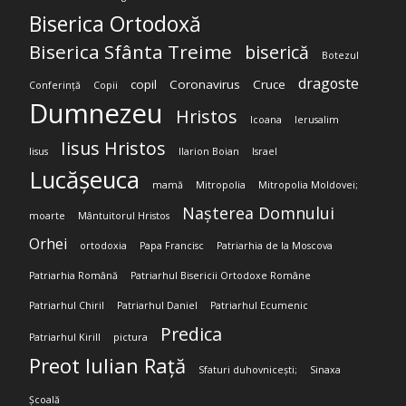
Biserica Ortodoxă
Biserica Sfânta Treime
biserică
Botezul
dragoste
copil
Coronavirus
Cruce
Conferință
Copii
Dumnezeu
Hristos
Icoana
Ierusalim
Iisus Hristos
Iisus
Ilarion Boian
Israel
Lucășeuca
mamă
Mitropolia
Mitropolia Moldovei;
Nașterea Domnului
moarte
Mântuitorul Hristos
Orhei
ortodoxia
Papa Francisc
Patriarhia de la Moscova
Patriarhia Română
Patriarhul Bisericii Ortodoxe Române
Patriarhul Chiril
Patriarhul Daniel
Patriarhul Ecumenic
Predica
Patriarhul Kirill
pictura
Preot Iulian Rață
Sfaturi duhovnicești;
Sinaxa
Școală