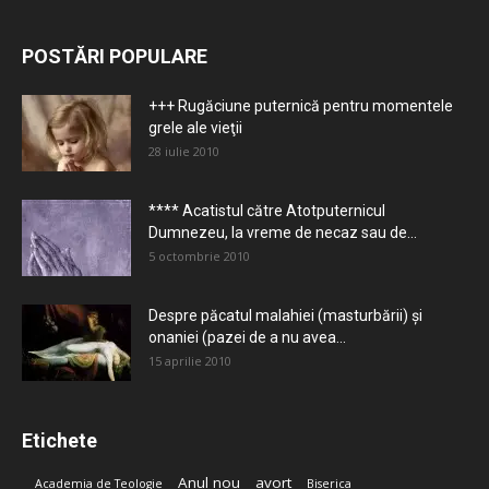
POSTĂRI POPULARE
+++ Rugăciune puternică pentru momentele
grele ale vieţii
28 iulie 2010
**** Acatistul către Atotputernicul
Dumnezeu, la vreme de necaz sau de...
5 octombrie 2010
Despre păcatul malahiei (masturbării) şi
onaniei (pazei de a nu avea...
15 aprilie 2010
Etichete
Anul nou
avort
Academia de Teologie
Biserica