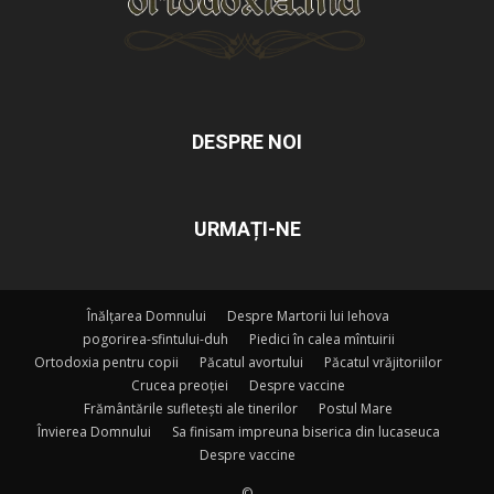
DESPRE NOI
URMAȚI-NE
Înălțarea Domnului
Despre Martorii lui Iehova
pogorirea-sfintului-duh
Piedici în calea mîntuirii
Ortodoxia pentru copii
Păcatul avortului
Păcatul vrăjitoriilor
Crucea preoției
Despre vaccine
Frământările sufletești ale tinerilor
Postul Mare
Învierea Domnului
Sa finisam impreuna biserica din lucaseuca
Despre vaccine
©