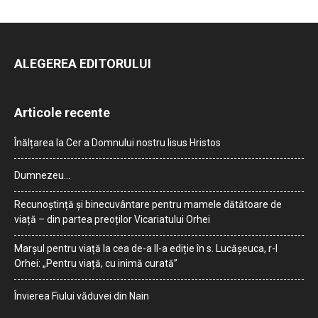
ALEGEREA EDITORULUI
Articole recente
Înălțarea la Cer a Domnului nostru Iisus Hristos
Dumnezeu…
Recunoștință și binecuvântare pentru mamele dătătoare de
viață – din partea preoților Vicariatului Orhei
Marșul pentru viață la cea de-a II-a ediție în s. Lucășeuca, r-l
Orhei: „Pentru viață, cu inimă curată”
Învierea Fiului văduvei din Nain