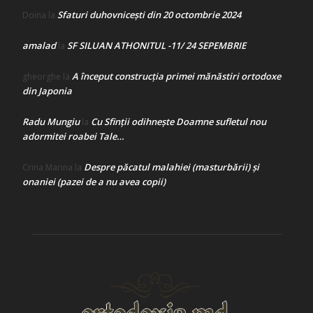
Sfaturi duhovnicești din 20 octombrie 2024
Doina
la
amalad
SF SILUAN ATHONITUL -11/ 24 SEPEMBRIE
la
A început construcţia primei mănăstiri ortodoxe
gheorghe
la
din Japonia
Radu Mungiu
Cu Sfinții odihnește Doamne sufletul nou
la
adormitei roabei Tale…
Despre păcatul malahiei (masturbării) şi
Crina Marina
la
onaniei (pazei de a nu avea copii)