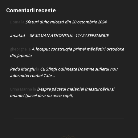
Comentarii recente
Sfaturi duhovnicești din 20 octombrie 2024
Doina
la
amalad
SF SILUAN ATHONITUL -11/ 24 SEPEMBRIE
la
A început construcţia primei mănăstiri ortodoxe
gheorghe
la
din Japonia
Radu Mungiu
Cu Sfinții odihnește Doamne sufletul nou
la
adormitei roabei Tale…
Despre păcatul malahiei (masturbării) şi
Crina Marina
la
onaniei (pazei de a nu avea copii)