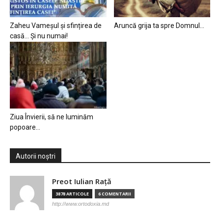
Zaheu Vameșul și sfințirea de
Aruncă grija ta spre Domnul…
casă… Și nu numai!
Ziua Învierii, să ne luminăm
popoare…
Autorii noștri
Preot Iulian Raţă
3878 ARTICOLE
6 COMENTARII
http://www.ortodoxia.md