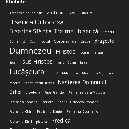
Etichete
Anul nou
avort
Academia de Teologie
Biserica
Biserica Ortodoxă
Biserica Sfânta Treime
biserică
Botezul
dragoste
copil
Coronavirus
Cruce
Conferință
Copii
Dumnezeu
Hristos
Icoana
Ierusalim
Iisus Hristos
Iisus
Ilarion Boian
Israel
Lucășeuca
mamă
Mitropolia
Mitropolia Moldovei;
Nașterea Domnului
moarte
Mântuitorul Hristos
Orhei
ortodoxia
Papa Francisc
Patriarhia de la Moscova
Patriarhia Română
Patriarhul Bisericii Ortodoxe Române
Patriarhul Chiril
Patriarhul Daniel
Patriarhul Ecumenic
Predica
Patriarhul Kirill
pictura