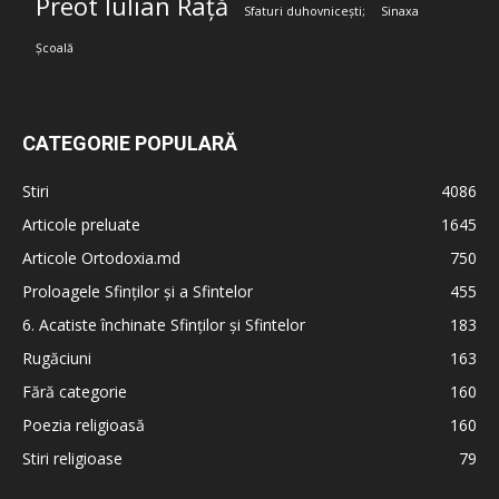
Preot Iulian Rață
Sfaturi duhovnicești;
Sinaxa
Școală
CATEGORIE POPULARĂ
Stiri
4086
Articole preluate
1645
Articole Ortodoxia.md
750
Proloagele Sfinților și a Sfintelor
455
6. Acatiste închinate Sfinților și Sfintelor
183
Rugăciuni
163
Fără categorie
160
Poezia religioasă
160
Stiri religioase
79