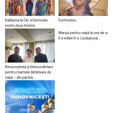
Înălțarea la Cer a Domnului
Dumnezeu…
nostru Iisus Hristos
Marșul pentru viață la cea de-a
II-a ediție în s. Lucășeuca,...
Recunoștință și binecuvântare
pentru mamele dătătoare de
viață – din partea...