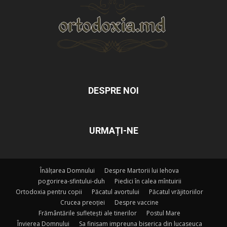
DESPRE NOI
URMAȚI-NE
Înălțarea Domnului
Despre Martorii lui Iehova
pogorirea-sfintului-duh
Piedici în calea mîntuirii
Ortodoxia pentru copii
Păcatul avortului
Păcatul vrăjitoriilor
Crucea preoției
Despre vaccine
Frământările sufletești ale tinerilor
Postul Mare
Învierea Domnului
Sa finisam impreuna biserica din lucaseuca