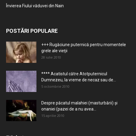
Învierea Fiului văduvei din Nain
POSTĂRI POPULARE
+++ Rugăciune puternică pentru momentele
grele ale vieţii
28 iulie 2010
**** Acatistul către Atotputernicul
Dumnezeu, la vreme de necaz sau de...
5 octombrie 2010
Despre păcatul malahiei (masturbării) şi
onaniei (pazei de a nu avea...
15 aprilie 2010