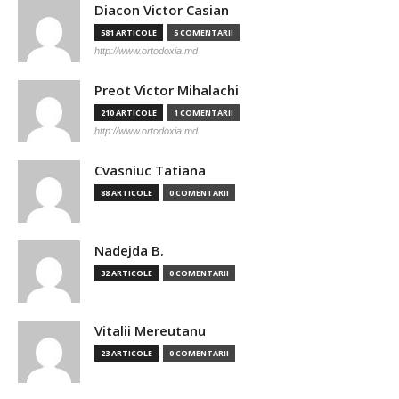
Diacon Victor Casian
581 ARTICOLE
5 COMENTARII
http://www.ortodoxia.md
Preot Victor Mihalachi
210 ARTICOLE
1 COMENTARII
http://www.ortodoxia.md
Cvasniuc Tatiana
88 ARTICOLE
0 COMENTARII
Nadejda B.
32 ARTICOLE
0 COMENTARII
Vitalii Mereutanu
23 ARTICOLE
0 COMENTARII