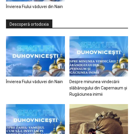
Învierea Fiului văduvei din Nain
Descoperă ortodoxia
Învierea Fiului văduvei din Nain
Despre minunea vindecării
slăbănogului din Capernaum și
Rugăciunea inimii