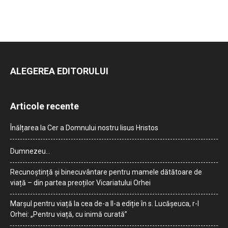
ALEGEREA EDITORULUI
Articole recente
Înălțarea la Cer a Domnului nostru Iisus Hristos
Dumnezeu…
Recunoștință și binecuvântare pentru mamele dătătoare de
viață – din partea preoților Vicariatului Orhei
Marșul pentru viață la cea de-a II-a ediție în s. Lucășeuca, r-l
Orhei: „Pentru viață, cu inimă curată”